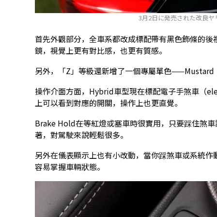
3月2日に発売された改良
首先外觀部分，全車系都改成標配帶有黑色飾條的後
鏡，視覺上更有對比感，也更有質感。
另外，「Z」等級還新增了一個專屬單色——Musta
操作介面方面，Hybrid車型現在標配電子手煞車（electric
上可以看到對應的開關，操作上也更直覺。
Brake Hold在等紅燈或塞車時很實用，只要踩
著，對駕駛來說輕鬆很多。
另外在儀表顯示上也有小改動，當你踩煞車或系統作
容易掌握車輛狀態。