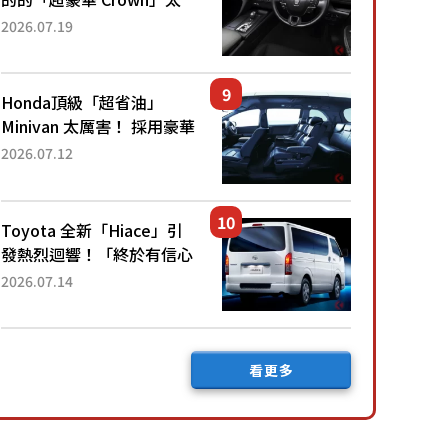
厲害了！採用由「匠人技
2026.07.19
藝」打造的「專屬車色」與
運動化「底盤設定」！還配
備專屬豪華...
Honda頂級「超省油」
Minivan 太厲害！ 採用豪華
「真皮座椅」與專屬「黑色
2026.07.12
內裝」！ 每公升可跑約20
公里，兼具優異節能表現與
舒適「三...
Toyota 全新「Hiace」引
發熱烈迴響！「終於有信心
下訂了！」「哪個等級交車
2026.07.14
最快？」討論不斷！但下訂
後竟然還要等「超過半年」
才能交車？...
看更多