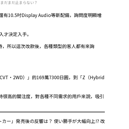
はまだまだ止まらない？
10.5吋Display Audio等新配備，詢問度明顯增
導入才決定入手。
持，所以這次改款後，各種類型的客人都有來詢
・CVT・2WD）」的169萬7300日圓，到「Z（Hybrid
然維持很高的關注度，對各種不同需求的用戶來說，吸引
トカー」発売後の反響は？ 使い勝手が大幅向上!? 改