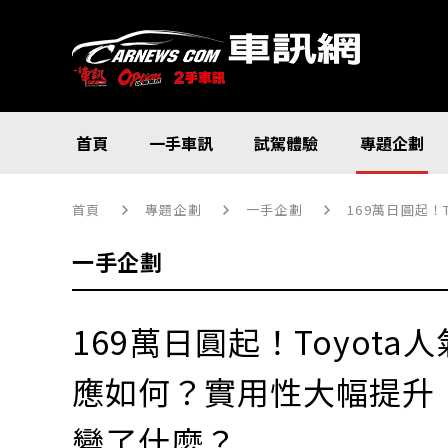
首頁
一手車訊
試駕體驗
專題企劃
首頁
專題企劃
一手企劃
169萬日圓起！
一手企劃
169萬日圓起！Toyota人
應如何？實用性大幅提升！
變了什麼？