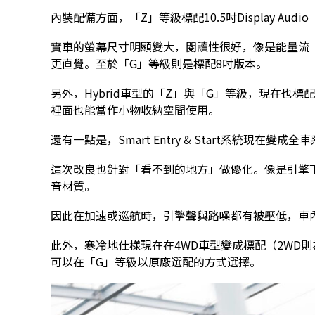
內裝配備方面，「Z」等級標配10.5吋Display Audio（支援
實車的螢幕尺寸明顯變大，閱讀性很好，像是能量流（en
更直覺。至於「G」等級則是標配8吋版本。
另外，Hybrid車型的「Z」與「G」等級，現在也
裡面也能當作小物收納空間使用。
還有一點是，Smart Entry & Start系統現在
這次改良也針對「看不到的地方」做優化。像是引擎下
音材質。
因此在加速或巡航時，引擎聲與路噪都有被壓低，車
此外，寒冷地仕様現在在4WD車型變成標配（2WD則為選配
可以在「G」等級以原廠選配的方式選擇。