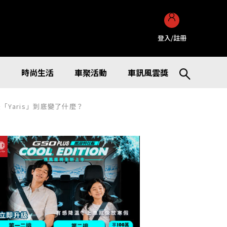
登入/註冊
訊
時尚生活
車聚活動
車訊風雲獎
後「Yaris」到底變了什麼？