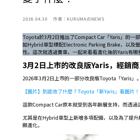
2026.04.30 作者：
KURUMAのNEWS
Toyota於3月2日推出了Compact Car「Yar
如Hybrid車型標配Electronic Parking B
性。這次就透過實車，一起來看看進化後的Yaris有
3月2日上市的改良版Yaris，經
2026年3月2日上市的一部分改良版Toyota「Yaris」
【圖片】到底改了什麼？Toyota「新Yaris」看圖片
這款Compact Car原本就受到各年齡層支持，而
尤其是在Hybrid車型上新增多項配備，以及為了
顯進化。