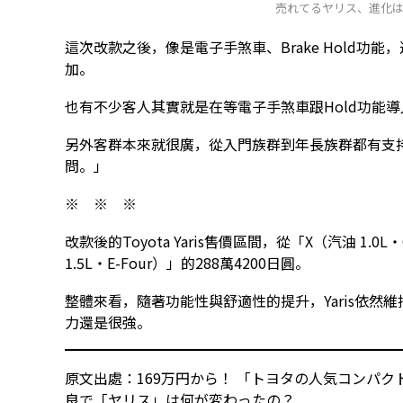
売れてるヤリス、進化
這次改款之後，像是電子手煞車、Brake Hold功能，還有
加。
也有不少客人其實就是在等電子手煞車跟Hold功能
另外客群本來就很廣，從入門族群到年長族群都有支
問。」
※ ※ ※
改款後的Toyota Yaris售價區間，從「X（汽油 1.0L
1.5L・E-Four）」的288萬4200日圓。
整體來看，隨著功能性與舒適性的提升，Yaris依
力還是很強。
原文出處：169万円から！ 「トヨタの人気コンパク
良で「ヤリス」は何が変わったの？