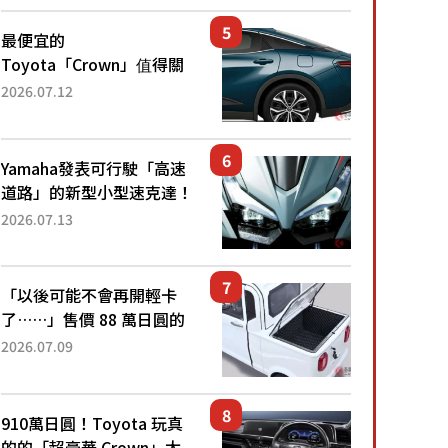
還推出467萬元日圓起的5
人座版...
最便宜的
Toyota「Crown」值得關
注！ 搭載4WD、每公升
2026.07.12
22.4公里低油耗表現超亮
眼！ 配備豐富、超越售價
水準，堪稱高CP值代表的
Yamaha發表可行駛「高速
「...
道路」的新型小型速克達！
搭載能享受超強勁「渦輪
2026.07.13
感」的動力系統！ 採用與
高階「Super Sport」車款
相同的...
「以後可能不會再開輕卡
了……」售價 88 萬日圓的
「超迷你輕型貨車」引發兩
2026.07.09
極評價！「150 日圓就能跑
100 公里！」「免驗車真的
太棒了！...
910萬日圓！Toyota 玩真
的的「超豪華 Crown」太