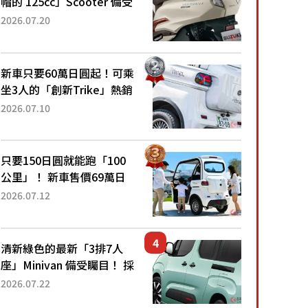
帽的 125cc」Scooter 備受
矚目！採用全新流線設計與
2026.07.20
各項升級，騎乘更加舒適！
已陸續開始出口的新款
「B...
新車只要60萬日圓起！可乘
坐3人的「創新Trike」熱銷
大賣成為人氣車款！「養車
2026.07.10
成本真的超便宜！」「150
日圓就能跑100公里」「小
朋友坐得...
只要150日圓就能跑「100
公里」！ 新車售價69萬日
圓的「3人座」Trike大受歡
2026.07.12
迎！ 順應時代需求，究竟
為何能迅速熱賣？
清新綠色的最新「3排7人
座」Minivan 備受矚目！ 採
用全長4.7公尺剛剛好的車
2026.07.22
身尺寸與「滑門」設計！