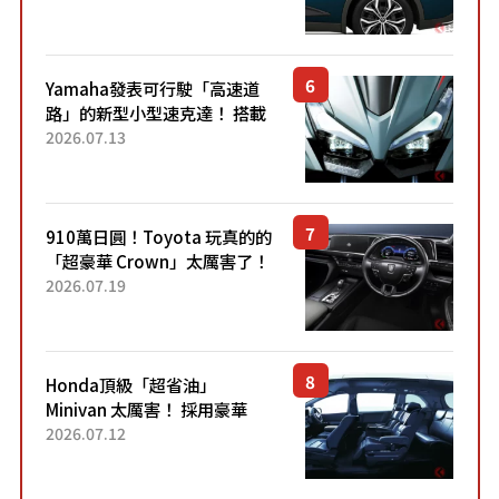
配備豐富、超越售價水準，堪
稱高CP值代表的「...
Yamaha發表可行駛「高速道
路」的新型小型速克達！ 搭載
能享受超強勁「渦輪感」的動
2026.07.13
力系統！ 採用與高階「Super
Sport」車款相同的...
910萬日圓！Toyota 玩真的的
「超豪華 Crown」太厲害了！
採用由「匠人技藝」打造的
2026.07.19
「專屬車色」與運動化「底盤
設定」！還配備專屬豪華...
Honda頂級「超省油」
Minivan 太厲害！ 採用豪華
「真皮座椅」與專屬「黑色內
2026.07.12
裝」！ 每公升可跑約20公里，
兼具優異節能表現與舒適