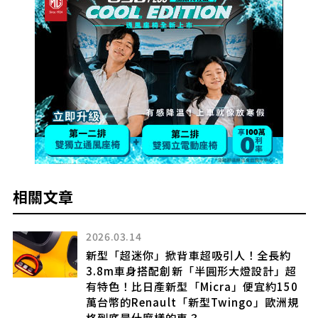
相關文章
2026.03.14
座
新型「超迷你」掀背車超吸引人！全長約
3.8m車身搭配創新「半圓形大燈設計」超
載
有特色！比日產新型「Micra」便宜約150
」印
萬台幣的Renault「新型Twingo」歐洲規
格到底是什麼樣的車？