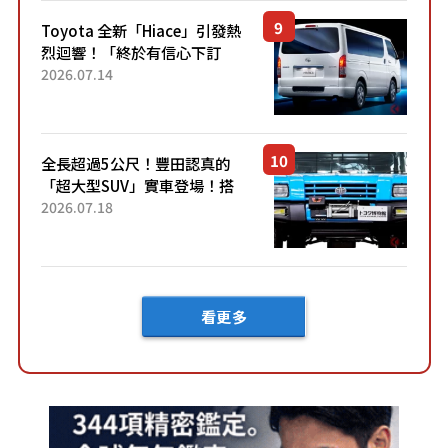
「三...
Toyota 全新「Hiace」引發熱
烈迴響！「終於有信心下訂
了！」「哪個等級交車最
2026.07.14
快？」討論不斷！但下訂後竟
然還要等「超過半年」才能交
車？...
全長超過5公尺！豐田認真的
「超大型SUV」實車登場！搭
載後輪也會轉向的「四輪轉
2026.07.18
向」系統！以宛如「軍用
車!?」般的硬派規格開發的
「Mega C...
看更多