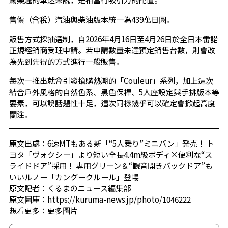
售價（含稅）汽油與柴油版本統一為439萬日圓。
販售方式採抽選制，自2026年4月16日至4月26日於全日本雷諾
正規經銷商受理申請。若申請數量未達預定銷售台數，則會改
為先到先得的方式進行一般販售。
每次一推出就會引發搶購熱潮的「Couleur」系列，加上這次
結合戶外風格的自然色系、黑色保桿、5人座設定與手排版本等
要素，可以說話題性十足，這次同樣幾乎可以確定會掀起高度
關注。
原文出處：6速MTもある新「“5人乗り”ミニバン」発売！ ト
ヨタ「ヴォクシー」より短い全長4.4m級ボディ×便利な“ス
ライドドア”採用！ 専用グリーン＆“観音開きバックドア”も
いいルノー「カングークルール」登場
原文記者：くるまのニュース編集部
原文圖庫：https://kuruma-news.jp/photo/1046222
想看更多：
更多圖片