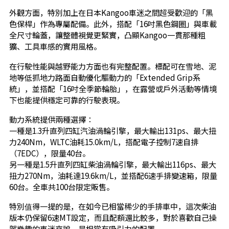
外觀方面，特別加上在日本Kangoo車迷之間超受歡迎的「黑
色保桿」作為專屬配備。此外，搭配「16吋黑色鋼圈」與車載
全尺寸輪蓋，讓整體視覺更緊實，凸顯Kangoo一貫那種粗
獷、工具車感的實用風格。
在行駛性能與越野能力方面也有完整配置。標配可在雪地、泥
地等低抓地力路面自動優化驅動力的「Extended Grip系
統」，並搭配「16吋全季節輪胎」，在露營或戶外活動等情境
下也能提供穩定可靠的行駛表現。
動力系統提供兩種選擇：
一種是1.3升直列四缸汽油渦輪引擎，最大輸出131ps、最大扭
力240Nm，WLTC油耗15.0km/L，搭配電子控制7速自排
（7EDC），限量40台。
另一種是1.5升直列四缸柴油渦輪引擎，最大輸出116ps、最大
扭力270Nm，油耗達19.6km/L，並搭配6速手排變速箱，限量
60台。全車共100台限定販售。
特別值得一提的是，在如今已相當稀少的手排車中，這次柴油
版本仍保留6速MT設定，而且配額還比較多，對於喜歡自己操
駕樂趣的車迷來說，是相當有吸引力的配置。