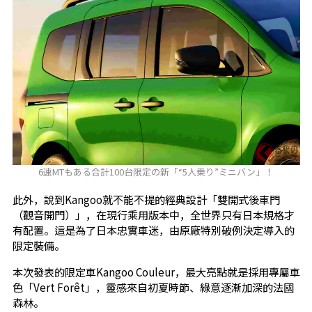
6速MTもある合計100台限定の新「“5人乗り”ミニバン」！
此外，說到Kangoo就不能不提的經典設計「雙開式後車門
（觀音開門）」，在現行乘用版本中，全世界只有日本規格才
有配置。這是為了日本忠實車迷，由原廠特別破例決定導入的
限定裝備。
本次發表的限定車Kangoo Couleur，最大亮點就是採用專屬車
色「Vert Forêt」，靈感來自初夏時節、綠意逐漸加深的法國
森林。