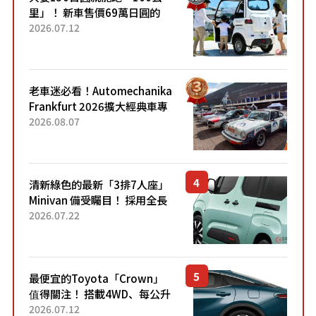
里」！ 新車售價69萬日圓的
「3人座」Trike大受歡迎！ 順
2026.07.12
應時代需求，究竟為何能迅速
熱賣？
老車迷必看！Automechanika
Frankfurt 2026擴大經典車專
區 1954年珍稀古董車現場修復
2026.08.07
清新綠色的最新「3排7人座」
Minivan 備受矚目！ 採用全長
4.7公尺剛剛好的車身尺寸與
2026.07.22
「滑門」設計！ 還推出467萬
元日圓起的5人座版...
最便宜的Toyota「Crown」
值得關注！ 搭載4WD、每公升
22.4公里低油耗表現超亮眼！
2026.07.12