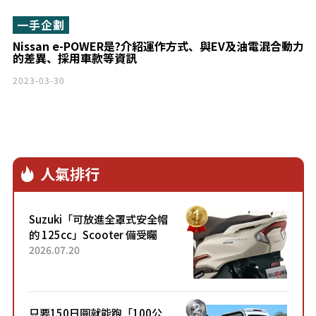
一手企劃
Nissan e-POWER是?介紹運作方式、與EV及油電混合動力
的差異、採用車款等資訊
2023-03-30
人氣排行
Suzuki「可放進全罩式安全帽
的 125cc」Scooter 備受矚
目！採用全新流線設計與各項
2026.07.20
升級，騎乘更加舒適！已陸續
開始出口的新款「B...
只要150日圓就能跑「100公