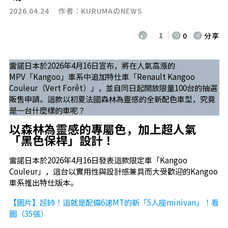
2026.04.24 作者：
KURUMAのNEWS
1
0
分享
雷諾日本於2026年4月16日宣布，將在人氣高漲的
MPV「Kangoo」車系中追加特仕車「Renault Kangoo
Couleur（Vert Forêt）」，並自同日起開放限量100台的抽選
販售申請。這款以初夏法國森林為靈感的全新配色車型，究竟
是一台什麼樣的車呢？
以森林為靈感的專屬色，加上超人氣
「黑色保桿」設計！
雷諾日本於2026年4月16日發表這款限定車「Kangoo
Couleur」，這台以實用性與設計感兼具而大受歡迎的Kangoo
車系推出特仕版本。
【圖片】超帥！這就是配備6速MT的新「5人座minivan」！看
圖（35張）