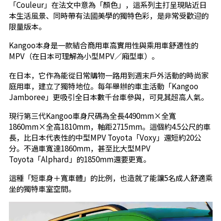
「Couleur」在法文中意為「顏色」，這系列主打呈現貼近日
本生活風景、同時帶有法國美學的獨特色彩，是非常受歡迎的
限量版本。
Kangoo本身是一款結合商用車高實用性與乘用車舒適性的
MPV（在日本可理解為小型MPV／廂型車）。
在日本，它作為能從日常購物一路用到週末戶外活動的時尚家
庭用車，建立了獨特地位。每年舉辦的車主活動「Kangoo
Jamboree」更吸引全日本數千台車參與，可見其超高人氣。
現行第三代Kangoo車身尺碼為全長4490mm×全寬
1860mm×全高1810mm，軸距2715mm。這個約4.5公尺的車
長，比日本代表性的中型MPV Toyota「Voxy」還短約20公
分。不過車寬達1860mm，甚至比大型MPV
Toyota「Alphard」的1850mm還要更寬。
這種「短車身＋寬車體」的比例，也造就了能讓5名成人舒適乘
坐的獨特車室空間。