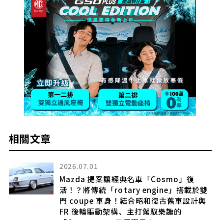
相關文章
2026.04.06
約540萬日圓！Mazda全新「Mazda2」登
雙
場！全長不到4m的「小型Compact
與
Car」！搭載1.5升「直列3缸」Hybrid的
「全新」白俄羅斯市場版本是什麼？