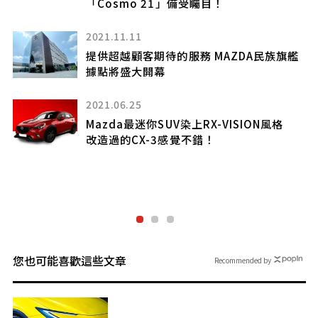
2026.05.29
Mazda 全新「四驅 SUV」正式上市！採用
艦
全長4.7m × 全寬1.86m車身，搭載「豪華
內裝」！配備「巨大 display」以及品牌首
度導入的「創新功能」——CX-5 最高等級車
型究竟是什麼？
格
2025.06.25
Mazda的「正統四驅」超強！
採用美型「霸氣魂動設計」的高級皮卡
「BT-50」在全球熱賣
您也可能喜歡這些文章
Recommended by