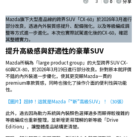
3
0
分享
Mazda旗下大型產品線的跨界SUV「CX-60」於2026年3月進行
部分改良，透過內外裝質感提升、配備強化，以及等級編成調
整等方式進一步進化。本次也實際試駕進化後的CX-60，確認
其整體實力。
提升高級感與舒適性的豪華SUV
Mazda所稱為「large product group」的大型跨界SUV CX-
60與CX-80，於2026年3月19日進行部分改良。針對原本就評價
不錯的內外裝進一步優化，使其更突顯Mazda一貫的
premium車款質感，同時也強化了操作介面的便利性與功能
性。
【圖片】超帥！這就是Mazda「“新”高級SUV」！（30張）
此外，過去因為動力系統與內裝顏色選擇過多而顯得較複雜的
等級編成也重新整理，並新增更易理解的新等級「Drive
Edition」，讓整體產品結構更清楚。