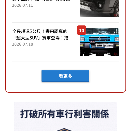
「全黑設計」搭配特別「豪華
2026.07.11
內裝」！ Premium打造的「限
定Bruno」由...
全長超過5公尺！豐田認真的
「超大型SUV」實車登場！搭
載後輪也會轉向的「四輪轉
2026.07.18
向」系統！以宛如「軍用
車!?」般的硬派規格開發的
「Mega C...
看更多