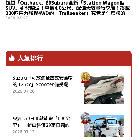
超越「Outback」的Subaru全新「Station Wagon型
SUV」引發關注！車長4.8公尺、配備大容量行李廂！搭載
380匹馬力強悍4WD的「Trailseeker」究竟是什麼樣的
車？
2026-08-07
人氣排行
Suzuki「可放進全罩式安全帽
的 125cc」Scooter 備受矚
目！採用全新流線設計與各項
2026.07.20
升級，騎乘更加舒適！已陸續
開始出口的新款「B...
只要150日圓就能跑「100公
里」！ 新車售價69萬日圓的
「3人座」Trike大受歡迎！ 順
2026.07.12