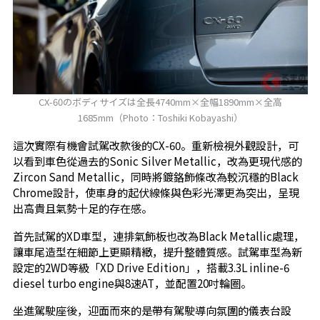
CX-60のボディサイズは全長4740mm×全幅1890mm×全高
1685mm（Photo：Toshiki Kobayashi）
這次實際有機會試駕改款後的CX-60。重新檢視外觀設計，可
以看到車色從過去的Sonic Silver Metallic，改為更現代感的
Zircon Sand Metallic，同時將鍍鉻飾條改為較沉穩的Black
Chrome設計，使車身的起伏線條與色彩光澤更為突出，呈現
出高貴且氣勢十足的存在感。
首先試駕的XD車型，連排氣飾板也改為Black Metallic處理，
讓車尾造型在細節上更顯精緻，提升整體質感。試駕車型為新
設定的2WD等級「XD Drive Edition」，搭載3.3L inline-6
diesel turbo engine與8速AT，並配置20吋輪圈。
坐進駕駛座後，迎面而來的是帶有駕駛導向氛圍的儀表台設