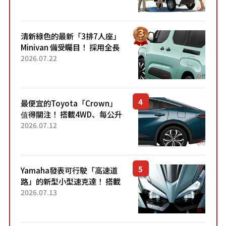
應時代需求，究竟為何能迅速
熱賣？
清新綠色的最新「3排7人座」
Minivan 備受矚目！ 採用全長
4.7公尺剛剛好的車身尺寸與
2026.07.22
「滑門」設計！ 還推出467萬
元日圓起的5人座版...
最便宜的Toyota「Crown」
值得關注！ 搭載4WD、每公升
22.4公里低油耗表現超亮眼！
2026.07.12
配備豐富、超越售價水準，堪
稱高CP值代表的「...
Yamaha發表可行駛「高速道
路」的新型小型速克達！ 搭載
能享受超強勁「渦輪感」的動
2026.07.13
力系統！ 採用與高階「Super
Sport」車款相同的...