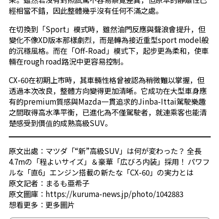
經相當不錯，因此整體幾乎沒有任何不滿之處。
在切換到「Sport」模式時，雖然油門反應與聲浪會提升，但
變化不像XD版本那樣劇烈，而是轉為接近重型sport model般
的沉穩風格。而在「Off-Road」模式下，起步更為柔和，使車
輛在rough road路況中更容易控制。
CX-60在初期上市時，其車輛性格曾被認為稍微難以掌握，但
透過本次改良，整體方向變得更加清晰。它成功在大型車身應
有的premium質感與Mazda一貫追求的Jinba-Ittai駕駛樂趣
之間取得高水準平衡，已進化為不僅駕駛者，就連乘客也能清
楚感受到價值的成熟高級SUV。
原文出處：マツダ「“新”高級SUV」は何が変わった？ 全長
4.7mの「程よいサイズ」＆豪華「広びろ内装」採用！ パワフ
ルな「直6」エンジン搭載の新たな「CX-60」の実力とは
原文記者：まるも亜希子
原文圖庫：https://kuruma-news.jp/photo/1042883
想看更多：
更多圖片