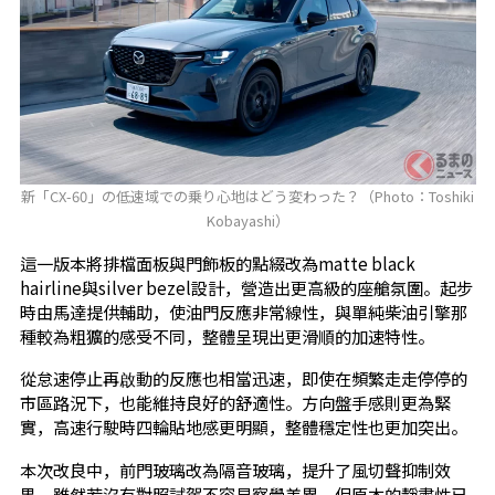
新「CX-60」の低速域での乗り心地はどう変わった？（Photo：Toshiki
Kobayashi）
這一版本將排檔面板與門飾板的點綴改為matte black
hairline與silver bezel設計，營造出更高級的座艙氛圍。起步
時由馬達提供輔助，使油門反應非常線性，與單純柴油引擎那
種較為粗獷的感受不同，整體呈現出更滑順的加速特性。
從怠速停止再啟動的反應也相當迅速，即使在頻繁走走停停的
市區路況下，也能維持良好的舒適性。方向盤手感則更為緊
實，高速行駛時四輪貼地感更明顯，整體穩定性也更加突出。
本次改良中，前門玻璃改為隔音玻璃，提升了風切聲抑制效
果。雖然若沒有對照試駕不容易察覺差異，但原本的靜肅性已