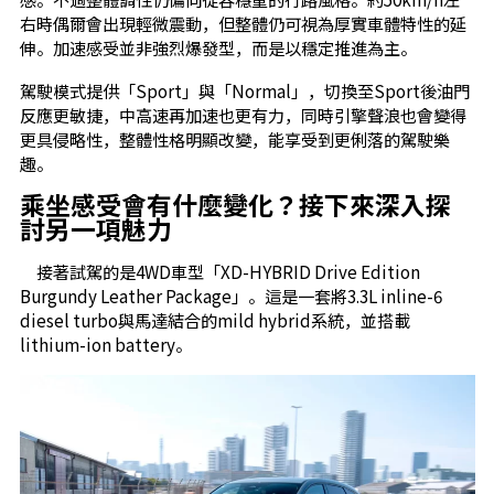
右時偶爾會出現輕微震動，但整體仍可視為厚實車體特性的延
伸。加速感受並非強烈爆發型，而是以穩定推進為主。
駕駛模式提供「Sport」與「Normal」，切換至Sport後油門
反應更敏捷，中高速再加速也更有力，同時引擎聲浪也會變得
更具侵略性，整體性格明顯改變，能享受到更俐落的駕駛樂
趣。
乘坐感受會有什麼變化？接下來深入探
討另一項魅力
接著試駕的是4WD車型「XD-HYBRID Drive Edition
Burgundy Leather Package」。這是一套將3.3L inline-6
diesel turbo與馬達結合的mild hybrid系統，並搭載
lithium-ion battery。