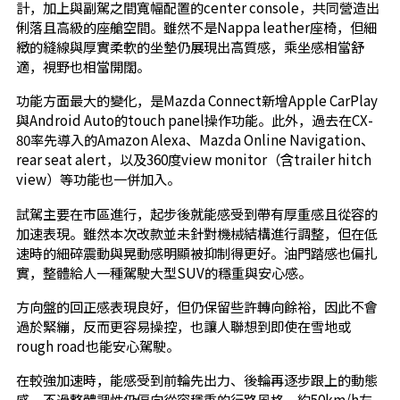
計，加上與副駕之間寬幅配置的center console，共同營造出
俐落且高級的座艙空間。雖然不是Nappa leather座椅，但細
緻的縫線與厚實柔軟的坐墊仍展現出高質感，乘坐感相當舒
適，視野也相當開闊。
功能方面最大的變化，是Mazda Connect新增Apple CarPlay
與Android Auto的touch panel操作功能。此外，過去在CX-
80率先導入的Amazon Alexa、Mazda Online Navigation、
rear seat alert，以及360度view monitor（含trailer hitch
view）等功能也一併加入。
試駕主要在市區進行，起步後就能感受到帶有厚重感且從容的
加速表現。雖然本次改款並未針對機械結構進行調整，但在低
速時的細碎震動與晃動感明顯被抑制得更好。油門踏感也偏扎
實，整體給人一種駕駛大型SUV的穩重與安心感。
方向盤的回正感表現良好，但仍保留些許轉向餘裕，因此不會
過於緊繃，反而更容易操控，也讓人聯想到即使在雪地或
rough road也能安心駕駛。
在較強加速時，能感受到前輪先出力、後輪再逐步跟上的動態
感。不過整體調性仍偏向從容穩重的行路風格。約50km/h左