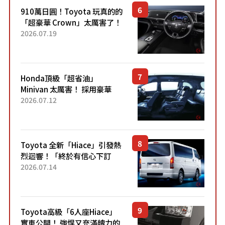
910萬日圓！Toyota 玩真的的
「超豪華 Crown」太厲害了！
採用由「匠人技藝」打造的
2026.07.19
「專屬車色」與運動化「底盤
設定」！還配備專屬豪華...
Honda頂級「超省油」
Minivan 太厲害！ 採用豪華
「真皮座椅」與專屬「黑色內
2026.07.12
裝」！ 每公升可跑約20公里，
兼具優異節能表現與舒適
「三...
Toyota 全新「Hiace」引發熱
烈迴響！「終於有信心下訂
了！」「哪個等級交車最
2026.07.14
快？」討論不斷！但下訂後竟
然還要等「超過半年」才能交
車？...
Toyota高級「6人座Hiace」
實車公開！ 強悍又充滿魄力的