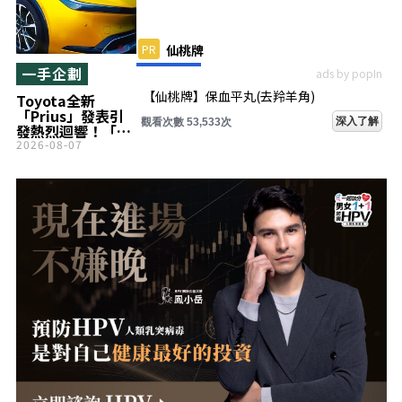
PR
仙桃牌
一手企劃
ads by popIn
【仙桃牌】保血平丸(去羚羊角)
Toyota全新
「Prius」發表引
深入了解
觀看次數 53,533次
發熱烈迴響！「黑
化塗裝超帥！」
2026-08-07
「期待性能版
『GR』登場！」等
聲浪不斷！新增高
性能Headlight，
全新進化的「最新
車型」備受關注！