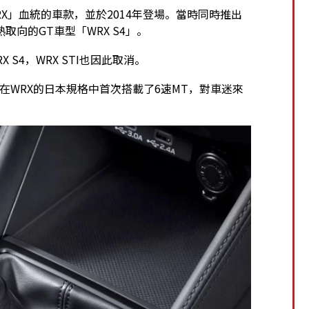
WRX」血統的車款，並於2014年登場。當時同時推出
取向的GT車型「WRX S4」。
S4，WRX STI也因此取消。
於——在WRX的日本規格中首次搭載了6速MT，對車迷來