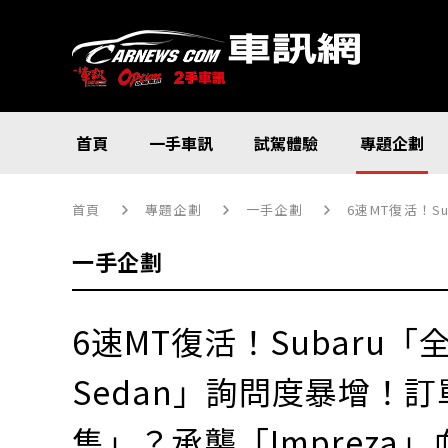
首頁
一手車訊
試駕體驗
專題企劃
首頁
專題企劃
一手企劃
6速MT復活！Sub
一手企劃
6速MT復活！Subaru
Sedan」詢問度暴增！
售」？承襲「Impreza」血統