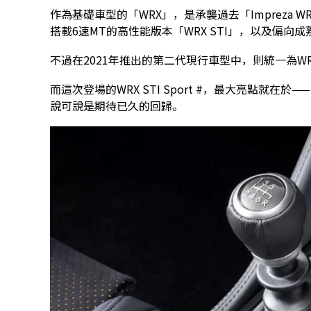
作為基礎車型的「WRX」，是承襲過去「Impreza 
搭載6速MT的高性能版本「WRX STI」，以及偏向成熟
不過在2021年推出的第二代現行車型中，則統一為WRX 
而這次登場的WRX STI Sport #，最大亮點就在
說可說是期待已久的回歸。