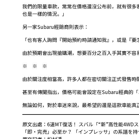
我們的限量車款，常常在價格還沒公布前，就有很多客人表示
也是一樣的情況。」
另一家Subaru經銷商則表示：
「也有客人詢問『開始預約時請通知我』，或是『要
由於預期會出現搶購潮，想要百分之百入手其實不容
※ ※ ※
由於關注度相當高，許多人都在密切關注正式發售時
甚至有傳聞指出，價格可能會設定在Subaru經典的
無論如何，對於車迷來說，最希望的還是這款車能真
原文出處：6速MT復活！ スバル「“新”高性能4WD
「即・完売」必至か？ 「インプレッサ」の系譜を持つ