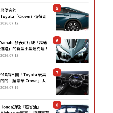
還推出467萬元日圓起的5
人座版...
最便宜的
Toyota「Crown」值得關
注！ 搭載4WD、每公升
2026.07.12
22.4公里低油耗表現超亮
眼！ 配備豐富、超越售價
水準，堪稱高CP值代表的
Yamaha發表可行駛「高速
「...
道路」的新型小型速克達！
搭載能享受超強勁「渦輪
2026.07.13
感」的動力系統！ 採用與
高階「Super Sport」車款
相同的...
910萬日圓！Toyota 玩真
的的「超豪華 Crown」太
厲害了！採用由「匠人技
2026.07.19
藝」打造的「專屬車色」與
運動化「底盤設定」！還配
備專屬豪華...
Honda頂級「超省油」
Minivan 太厲害！ 採用豪華