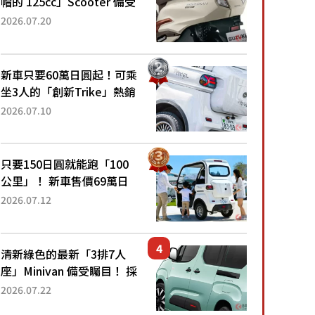
帽的 125cc」Scooter 備受
矚目！採用全新流線設計與
2026.07.20
各項升級，騎乘更加舒適！
已陸續開始出口的新款
「B...
新車只要60萬日圓起！可乘
坐3人的「創新Trike」熱銷
大賣成為人氣車款！「養車
2026.07.10
成本真的超便宜！」「150
日圓就能跑100公里」「小
朋友坐得...
只要150日圓就能跑「100
公里」！ 新車售價69萬日
圓的「3人座」Trike大受歡
2026.07.12
迎！ 順應時代需求，究竟
為何能迅速熱賣？
清新綠色的最新「3排7人
座」Minivan 備受矚目！ 採
用全長4.7公尺剛剛好的車
2026.07.22
身尺寸與「滑門」設計！