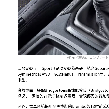
6速MT搭載のSTIコンプリート
這台WRX STI Sport #是以WRX為基礎，結合Su
Symmetrical AWD，以及Manual Transmission等，
車型。
底盤方面，搭配Bridgestone高性能輪胎（Bridgesto
經過STI調校的ZF電子控制避震器，實現優異的行駛
另外，煞車系統採用金色塗裝的brembo製18吋前