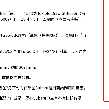
r（前）」「STI製Flexible Draw Stiffener（前
nza S007）」「19吋×8 1／2J鋁圈（霧面灰塗裝）」
trasuede座椅［黑色（黑色縫線）／黃色打孔］」
 AVCS直噴Turbo DIT「FA24型」引擎，最大馬力
5mm，軸距2675mm。
售，目前價格尚未公布。
2月下旬向首都圈Subaru經銷商詢問用戶反應。
選？』或是『既有Subaru車主會不會比較有優