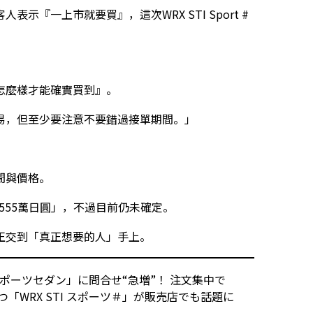
『一上市就要買』，這次WRX STI Sport #
怎麼樣才能確實買到』。
易，但至少要注意不要錯過接單期間。」
間與價格。
「555萬日圓」，不過目前仍未確定。
正交到「真正想要的人」手上。
スポーツセダン」に問合せ“急増”！ 注文集中で
「WRX STI スポーツ＃」が販売店でも話題に