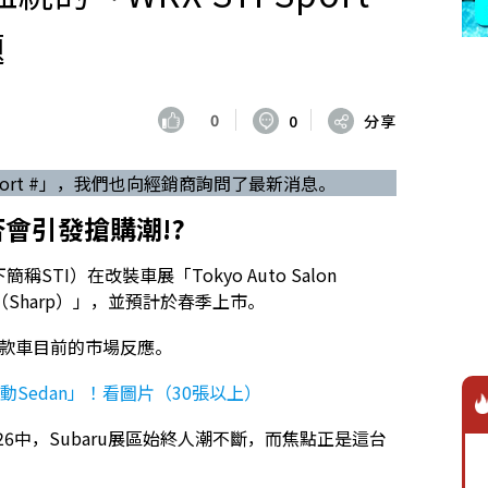
題
0
0
分享
 Sport #」，我們也向經銷商詢問了最新消息。
否會引發搶購潮!?
l（以下簡稱STI）在改裝車展「Tokyo Auto Salon
 #（Sharp）」，並預計於春季上市。
這款車目前的市場反應。
動Sedan」！看圖片（30張以上）
on 2026中，Subaru展區始終人潮不斷，而焦點正是這台