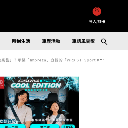
登入/註冊
訊
時尚生活
車聚活動
車訊風雲獎
reza」血統的「WRX STI Sport #」在經銷商間也引發話題