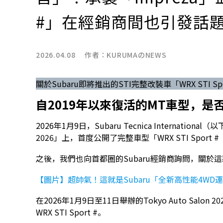
#」在經銷商間也引發話
2026.04.08 作者：
KURUMAのNEWS
關於Subaru即將推出的STI完整改裝車「WRX STI
自2019年以來復活的MT車型，是
2026年1月9日，Subaru Tecnica Internationa
2026」上，首度公開了完整車型「WRX STI Sport
之後，我們也向首都圈的Subaru經銷商詢問，關於
【圖片】超帥氣！這就是Subaru「全新高性能4WD運
在2026年1月9日至11日舉辦的Tokyo Auto Sal
WRX STI Sport #。