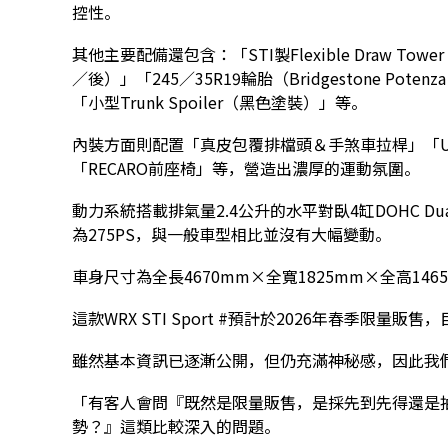
控性。
其他主要配備還包含：「STI製Flexible Draw Tower Ba
／後）」「245／35R19輪胎（Bridgestone Pote
「小型Trunk Spoiler（黑色塗裝）」等。
內裝方面則配置「真皮包覆排檔頭＆手煞車拉桿」「Ul
「RECARO前座椅」等，營造出濃厚的運動氛圍。
動力系統搭載排氣量2.4公升的水平對臥4缸DOHC Dual
為275PS，與一般車型相比並沒有大幅變動。
車身尺寸為全長4670mm×全寬1825mm×全高146
這款WRX STI Sport #預計於2026年春季限量販
雖然基本資訊已逐漸公開，但仍充滿神秘感，因此我們在
「有客人會問『既然是限量販售，是採先到先得還是抽
勢？』這類比較深入的問題。