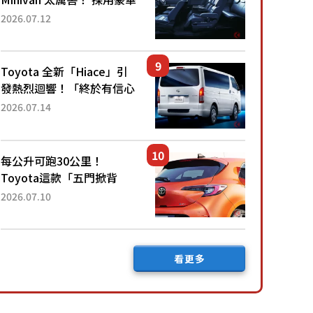
「真皮座椅」與專屬「黑色
2026.07.12
內裝」！ 每公升可跑約20
公里，兼具優異節能表現與
舒適「三...
Toyota 全新「Hiace」引
發熱烈迴響！「終於有信心
下訂了！」「哪個等級交車
2026.07.14
最快？」討論不斷！但下訂
後竟然還要等「超過半年」
才能交車？...
每公升可跑30公里！
Toyota這款「五門掀背
車」真的很厲害！ 擁有全
2026.07.10
長4.3公尺的「剛剛好車身
尺寸」，配備全面升級！
採Hybrid專屬設...
看更多