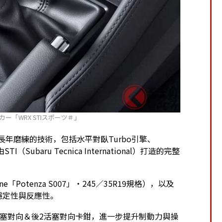
カー「WRX STIスポーツ＃」
baru長年磨練的技術，包括水平對臥Turbo引擎、
由STI（Subaru Tecnica International）打造的完整
ne「Potenza S007」・245／35R19規格），以及
穩定性與反應性。
6活塞對向＆後2活塞對向卡鉗，進一步提升制動力與操