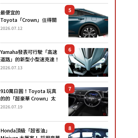
還推出467萬元日圓起的5
人座版...
最便宜的
Toyota「Crown」值得關
注！ 搭載4WD、每公升
2026.07.12
22.4公里低油耗表現超亮
眼！ 配備豐富、超越售價
水準，堪稱高CP值代表的
Yamaha發表可行駛「高速
「...
道路」的新型小型速克達！
搭載能享受超強勁「渦輪
2026.07.13
感」的動力系統！ 採用與
高階「Super Sport」車款
相同的...
910萬日圓！Toyota 玩真
的的「超豪華 Crown」太
厲害了！採用由「匠人技
2026.07.19
藝」打造的「專屬車色」與
運動化「底盤設定」！還配
備專屬豪華...
Honda頂級「超省油」
Minivan 太厲害！ 採用豪華