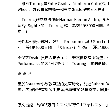
「雖然Touring是Entry Grade，但Interior Colo
Wheel，外觀看起來幾乎和高階Grade沒有太大差別
「Touring雖然無法選配Harman Kardon Audi
載EyeSight X的『Touring EX』為399萬3000
本。」
另外其他變更部分，包括「Premium」與「Sport」將會
計上漲4萬4000日圓，「X-Break」則預計上漲17萬6
不過該Dealer負責人也表示：「雖然價格有所調整，
Performance的客戶也提供了『Touring』這
※ ※ ※
至於Forester小改款車型的交車時間，前述Subaru
定，不過現行車型的生產會持續到2026年夏天，因此
原文出處：
約385万円!? スバル“新”「フォレスタ