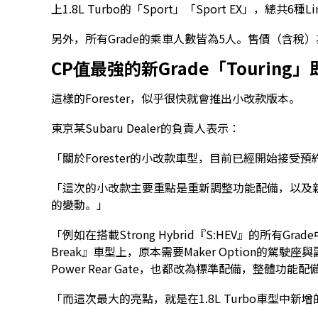
上1.8L Turbo的「Sport」「Sport EX」，總共6種Li
另外，所有Grade的乘車人數皆為5人。售價（含稅）為4
CP值最強的新Grade「Touring
這樣的Forester，似乎很快就會推出小改款版本。
東京某Subaru Dealer的負責人表示：
「關於Forester的小改款車型，目前已經開始接受
「這次的小改款主要重點是重新調整功能配備，以及新
的變動。」
「例如在搭載Strong Hybrid『S:HEV』的所有Grad
Break』車型上，原本需要Maker Option的駕駛座與副駕駛座
Power Rear Gate，也都改為標準配備，整體功能
「而這次最大的亮點，就是在1.8L Turbo車型中新增的『