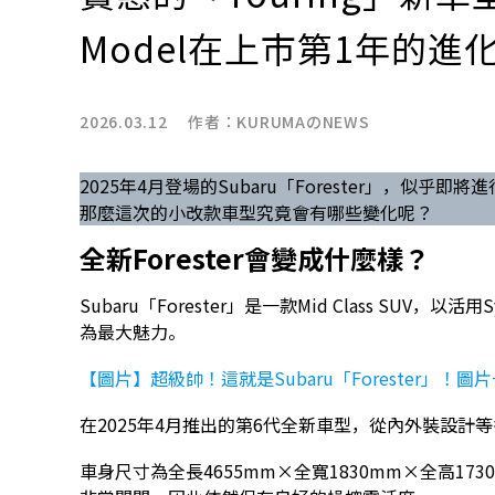
Model在上市第1年的
2026.03.12 作者：
KURUMAのNEWS
2025年4月登場的Subaru「Forester」，似乎
那麼這次的小改款車型究竟會有哪些變化呢？
全新Forester會變成什麼樣？
Subaru「Forester」是一款Mid Class SUV，
為最大魅力。
【圖片】超級帥！這就是Subaru「Forester」！圖
在2025年4月推出的第6代全新車型，從內外裝設計
車身尺寸為全長4655mm×全寬1830mm×全高1