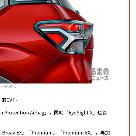
ター登場へ！
c」的CVT。
rotection Airbag」，同時「EyeSight X」也首
Break EX」「Premium」「Premium EX」，再加