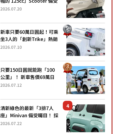
帽的 125cc」Scooter 備受
矚目！採用全新流線設計與
2026.07.20
各項升級，騎乘更加舒適！
已陸續開始出口的新款
「B...
新車只要60萬日圓起！可乘
坐3人的「創新Trike」熱銷
大賣成為人氣車款！「養車
2026.07.10
成本真的超便宜！」「150
日圓就能跑100公里」「小
朋友坐得...
只要150日圓就能跑「100
公里」！ 新車售價69萬日
圓的「3人座」Trike大受歡
2026.07.12
迎！ 順應時代需求，究竟
為何能迅速熱賣？
清新綠色的最新「3排7人
座」Minivan 備受矚目！ 採
用全長4.7公尺剛剛好的車
2026.07.22
身尺寸與「滑門」設計！