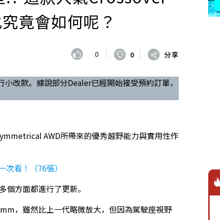
進化究竟會如何呢？
0
0
分享
即將進行小改款。據說部分Dealer已經開始接受預約訂單，
以活用Symmetrical AWD所帶來的優秀越野能力與實用性作
片一次看！（76張）
等多個方面都進行了更新。
730mm，雖然比上一代略微放大，但因為駕駛座視野