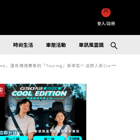
登入/註冊
訊
時尚生活
車聚活動
車訊風雲獎
ouring」新車型!? 這款人氣Crossover Model在上市第1年的進化究竟會如何呢？