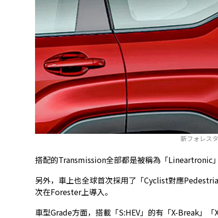
新フォレス
搭配的Transmission全部都是被稱為「Lineartroni
另外，車上也全球首次採用了「Cyclist對應Pedestrian P
次在Forester上導入。
車型Grade方面，搭載「S:HEV」的有「X-Break」「X-