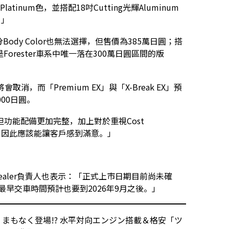
r採用Platinum色，並搭配18吋Cutting光輝Aluminum
。」
o，部分Body Color也無法選擇，但售價為385萬日圓；搭
日圓，是Forester車系中唯一落在300萬日圓區間的版
取消，而「Premium EX」與「X-Break EX」預
000日圓。
但功能配備更加完整，加上對於重視Cost
個選擇，因此應該能讓客戶感到滿意。」
 Dealer負責人也表示：「正式上市日期目前尚未確
最早交車時間預計也要到2026年9月之後。」
ー」まもなく登場!? 水平対向エンジン搭載＆格安「ツ