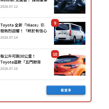
「真皮座椅」與專屬「黑色
2026.07.12
內裝」！ 每公升可跑約20
公里，兼具優異節能表現與
舒適「三...
Toyota 全新「Hiace」引
發熱烈迴響！「終於有信心
下訂了！」「哪個等級交車
2026.07.14
最快？」討論不斷！但下訂
後竟然還要等「超過半年」
才能交車？...
每公升可跑30公里！
Toyota這款「五門掀背
車」真的很厲害！ 擁有全
2026.07.10
長4.3公尺的「剛剛好車身
尺寸」，配備全面升級！
採Hybrid專屬設...
看更多