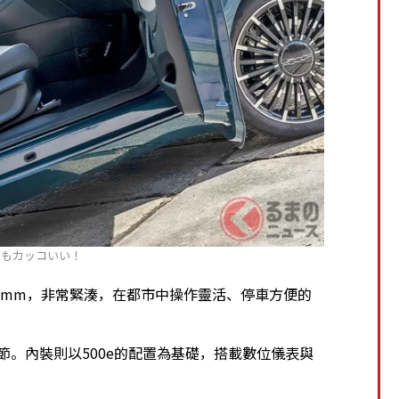
」もカッコいい！
532mm，非常緊湊，在都市中操作靈活、停車方便的
節。內裝則以500e的配置為基礎，搭載數位儀表與