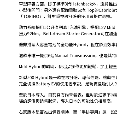
車型陣容方面，除了標準3門Hatchback外，還將
小型後開門；另外還有配備電動Soft Top的Cabri
「TORINO」，針對重視設計感的使用者提供選擇。
動力系統採用1公升直列3缸汽油引擎，搭配12V Mild 
扭力92Nm，Belt-driven Starter Generato
雖非搭載大容量電池的全功能Hybrid，但在燃油效
這款車唯一提供6速Manual Transmission，也是
Mild Hybrid的輔助，使起步操作更加輕鬆，加
新型500 Hybrid是一款在設計感、環保性能、機動性
完全切換Battery EV的使用者來說，是現實且吸引
至於日本導入，目前官方尚未發表，但對於追求不同於
場的評價與銷售狀況，導入日本的可能性仍相當高。
右駕版本是否推出備受期待，而「手排專用」這一設