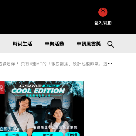
登入/註冊
訊
時尚生活
車聚活動
車訊風雲獎
捨」設計也很帥氣，這就是Fiat「500 Hybrid」義大利版本，到底是什麼樣的車呢？