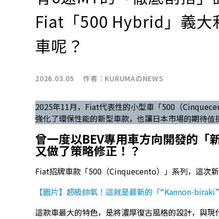
Fiat「500 Hybrid
車呢？
2026.03.05 作者：
KURUMAのNEWS
2025年11月，Fiat代表性的小型車「500（Cinqu
強化了環保性能的新型車款，也讓日本市場的期待值
曾一度以BEV專用車方向開發的「新世
又做了策略修正！？
Fiat招牌車款「500（Cinquecento）」系列，這次新
【圖片】超級帥氣！這就是最新的「“Kannon-bira
這款車最大的特色，是將濃厚復古風格的設計，與現