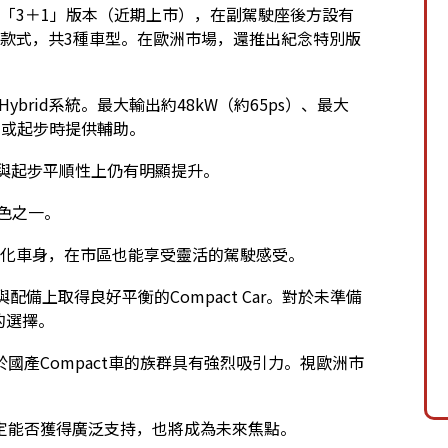
推出「3＋1」版本（近期上市），在副駕駛座後方設有
olet款式，共3種車型。在歐洲市場，還推出紀念特別版
Hybrid系統。最大輸出約48kW（約65ps）、最大
r可在加速或起步時提供輔助。
率與起步平順性上仍有明顯提升。
其特色之一。
上輕量化車身，在市區也能享受靈活的駕駛感受。
與配備上取得良好平衡的Compact Car。對於未準備
人的選擇。
國產Compact車的族群具有強烈吸引力。視歐洲市
定能否獲得廣泛支持，也將成為未來焦點。