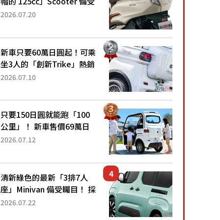
帽的 125cc」Scooter 備受
矚目！採用全新流線設計與
2026.07.20
各項升級，騎乘更加舒適！
已陸續開始出口的新款
「B...
新車只要60萬日圓起！可乘
坐3人的「創新Trike」熱銷
大賣成為人氣車款！「養車
2026.07.10
成本真的超便宜！」「150
日圓就能跑100公里」「小
朋友坐得...
只要150日圓就能跑「100
公里」！ 新車售價69萬日
圓的「3人座」Trike大受歡
2026.07.12
迎！ 順應時代需求，究竟
為何能迅速熱賣？
清新綠色的最新「3排7人
座」Minivan 備受矚目！ 採
用全長4.7公尺剛剛好的車
2026.07.22
身尺寸與「滑門」設計！