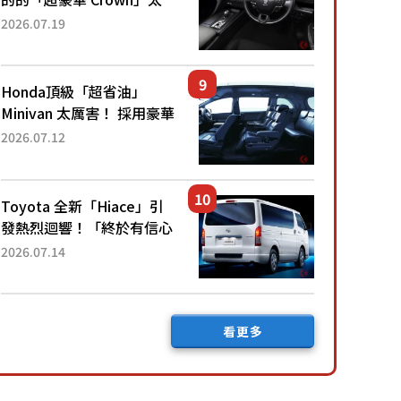
厲害了！採用由「匠人技
2026.07.19
藝」打造的「專屬車色」與
運動化「底盤設定」！還配
備專屬豪華...
Honda頂級「超省油」
Minivan 太厲害！ 採用豪華
「真皮座椅」與專屬「黑色
2026.07.12
內裝」！ 每公升可跑約20
公里，兼具優異節能表現與
舒適「三...
Toyota 全新「Hiace」引
發熱烈迴響！「終於有信心
下訂了！」「哪個等級交車
2026.07.14
最快？」討論不斷！但下訂
後竟然還要等「超過半年」
才能交車？...
看更多