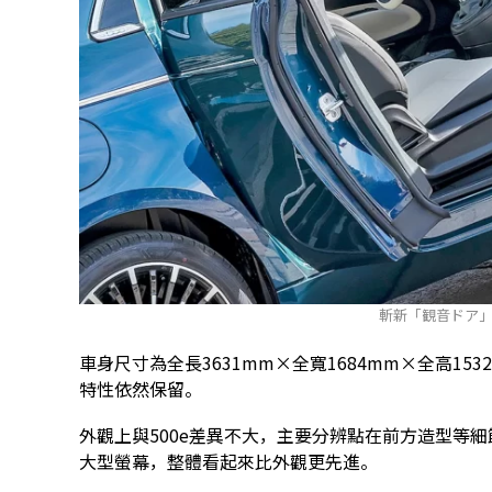
斬新「観音ドア
車身尺寸為全長3631mm×全寬1684mm×全高1
特性依然保留。
外觀上與500e差異不大，主要分辨點在前方造型等細
大型螢幕，整體看起來比外觀更先進。