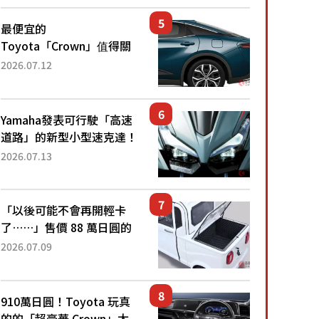
還推出467萬元日圓起的5
人座版...
最便宜的
Toyota「Crown」值得關
注！ 搭載4WD、每公升
2026.07.12
22.4公里低油耗表現超亮
眼！ 配備豐富、超越售價
水準，堪稱高CP值代表的
Yamaha發表可行駛「高速
「...
道路」的新型小型速克達！
搭載能享受超強勁「渦輪
2026.07.13
感」的動力系統！ 採用與
高階「Super Sport」車款
相同的...
「以後可能不會再開輕卡
了……」售價 88 萬日圓的
「超迷你輕型貨車」引發兩
2026.07.09
極評價！「150 日圓就能跑
100 公里！」「免驗車真的
太棒了！...
910萬日圓！Toyota 玩真
的的「超豪華 Crown」太