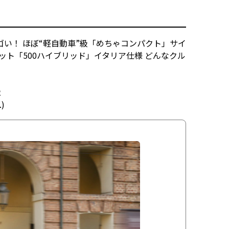
。
ゴい！ ほぼ“軽自動車”級「めちゃコンパクト」サイ
ット「500ハイブリッド」イタリア仕様 どんなクル
2
.)