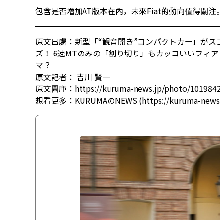
包含是否增加AT版本在內，未來Fiat的動向值得關注
原文出處：
新型「“観音開き”コンパクトカー」がス
ズ！ 6速MTのみの「割り切り」もカッコいいフィア
マ？
原文記者：
吉川 賢一
原文圖庫：
https://kuruma-news.jp/photo/101984
想看更多：
KURUMAのNEWS (https://kuruma-news