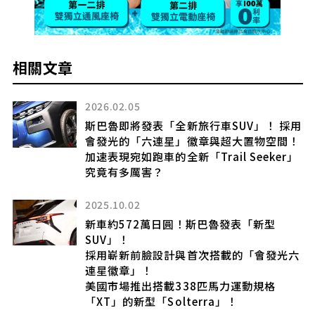
相關文章
2025.10.16
採用
斯巴魯新款「Solterra 日本版」公開！
！
「動力提升50％」、續航里程增加約兩成！
」
從內外裝到性能全面進化！
這次小改款車型帶來了「意想不到的駕駛樂
趣」，究竟實力如何呢？
2025.09.17
斯巴魯全新「旅行車SUV」發表引起熱烈迴
六
響！
「硬派感很讚！」方正設計大受好評！
搭載強勁的「水平對臥渦輪引擎」的新款
「Outback」美規版本備受關注！