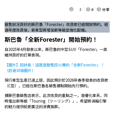
2
0
分享
銷售狀況良好的斯巴魯「Forester」改良款已經開放預約。經
過年度改良後，新車型將增加新等級並強化配備。
斯巴魯「全新Forester」開始預約！
自2025年4月發表以來，斯巴魯的中型SUV「Forester」一直
維持良好的訂單表現。
【圖片】超帥氣！這就是銷售超火爆的「全新Forester」！
（超過30張圖片）
現行車型生產已達上限，因此預計於2026年春季發表的改良款
（C型），已經在斯巴魯各銷售據點開始先行預約。
據斯巴魯銷售店表示，此次改良的重點之一，是優化車系，同
時推出新等級「Touring（ツーリング）」，希望將渦輪引擎
的魅力提供給更廣泛的消費族群。