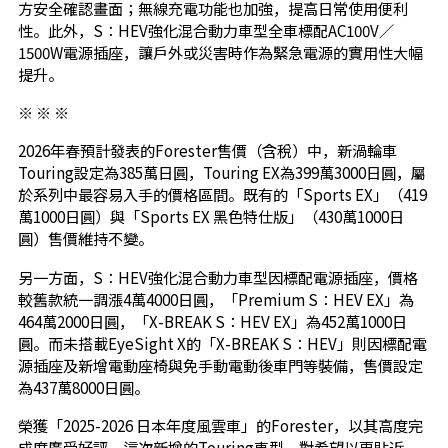
方安全確認畫面；無線充電功能也加強，提高日常使用便利
性。此外，S：HEV強化混合動力車型全車標配AC100V／
1500W電源插座，讓戶外或災害時作為緊急電源的實用性大幅
提升。
※ ※ ※
2026年春預計發表的Forester售價（含稅）中，新渦輪車
Touring設定為385萬日圓，Touring EX為399萬3000日圓，屬
於系列中最容易入手的價格區間。既有的「Sports EX」（419
萬1000日圓）與「Sports EX 黑色特仕版」（430萬1000日
圓）售價維持不變。
另一方面，S：HEV強化混合動力車型因標配電源插座，價格
較舊款統一調漲4萬4000日圓，「Premium S：HEV EX」為
464萬2000日圓，「X-BREAK S：HEV EX」為452萬1000日
圓。而未搭載EyeSight X的「X-BREAK S：HEV」則因標配電
源插座及新增電動座椅與免手動電動後車門等裝備，售價設定
為437萬8000日圓。
榮獲「2025-2026 日本年度風雲車」的Forester，以其高度完
成度廣受好評，這次新增的Touring車型，對希望以更貼近、