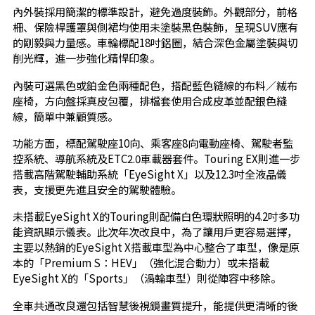
內外裝採用簡潔的標準設計，避免過度裝飾。外觀部分，前格
柵、保險桿護罩與側裙均使用未塗裝黑色裝飾，呈現SUV應有
的剛毅與力量感。車輪標配18吋鋁圈，結合深色金屬塗裝與切
削光輝，進一步強化精悍印象。
內裝可選黑色或鉑金色兩種配色，搭配藍色縫線的布料／絨布
座椅，方向盤採真皮包覆，排檔套使用合成皮革並配銀色縫
線，簡單中兼顧質感。
功能方面，標配駕駛座10向、乘客座8向電動座椅、駕駛者監
控系統、導航系統及ETC2.0車載器套件。Touring EX則進一步
搭載高階駕駛輔助系統「EyeSight X」以及12.3吋全液晶儀
表，支援更先進且安全的駕駛體驗。
未搭載EyeSight X的Touring則配備白色環狀照明的4.2吋多功
能資訊顯示儀表。此次年次改良中，為了讓用戶更容易選擇，
主要以熱銷的EyeSight X搭載車型為中心整合了車型，像是原
本的「Premium S：HEV」（強化混合動力）或未搭載
EyeSight X的「Sports」（渦輪車型）則從陣容中移除。
全車共通改良還包括智慧後視鏡畫質提升，能提供更清晰的後