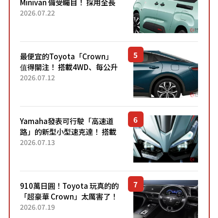
Minivan 備受矚目！ 採用全長
4.7公尺剛剛好的車身尺寸與
2026.07.22
「滑門」設計！ 還推出467萬
元日圓起的5人座版...
最便宜的Toyota「Crown」
值得關注！ 搭載4WD、每公升
22.4公里低油耗表現超亮眼！
2026.07.12
配備豐富、超越售價水準，堪
稱高CP值代表的「...
Yamaha發表可行駛「高速道
路」的新型小型速克達！ 搭載
能享受超強勁「渦輪感」的動
2026.07.13
力系統！ 採用與高階「Super
Sport」車款相同的...
910萬日圓！Toyota 玩真的的
「超豪華 Crown」太厲害了！
採用由「匠人技藝」打造的
2026.07.19
「專屬車色」與運動化「底盤