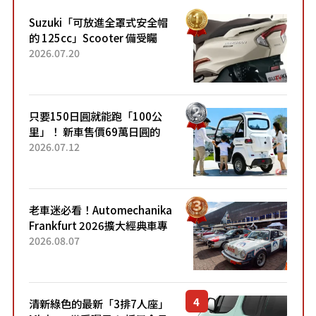
Suzuki「可放進全罩式安全帽
的 125cc」Scooter 備受矚
目！採用全新流線設計與各項
2026.07.20
升級，騎乘更加舒適！已陸續
開始出口的新款「B...
只要150日圓就能跑「100公
里」！ 新車售價69萬日圓的
「3人座」Trike大受歡迎！ 順
2026.07.12
應時代需求，究竟為何能迅速
熱賣？
老車迷必看！Automechanika
Frankfurt 2026擴大經典車專
區 1954年珍稀古董車現場修復
2026.08.07
清新綠色的最新「3排7人座」