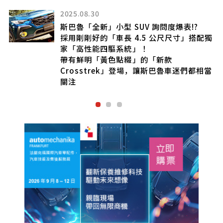
2025.08.20
斯巴魯全新「8人座SUV」登場！
獨
搭載2.4升水平對臥引擎，採用三排座椅！
同時配備高性能四輪驅動的車款，全長達5
米級的「Ascent」美規版本亮相
當