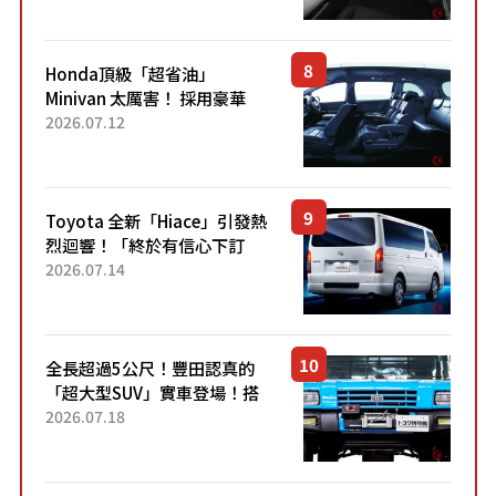
設定」！還配備專屬豪華...
Honda頂級「超省油」
Minivan 太厲害！ 採用豪華
「真皮座椅」與專屬「黑色內
2026.07.12
裝」！ 每公升可跑約20公里，
兼具優異節能表現與舒適
「三...
Toyota 全新「Hiace」引發熱
烈迴響！「終於有信心下訂
了！」「哪個等級交車最
2026.07.14
快？」討論不斷！但下訂後竟
然還要等「超過半年」才能交
車？...
全長超過5公尺！豐田認真的
「超大型SUV」實車登場！搭
載後輪也會轉向的「四輪轉
2026.07.18
向」系統！以宛如「軍用
車!?」般的硬派規格開發的
「Mega C...