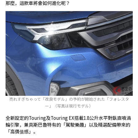
那麼，這款車將會如何進化呢？
売れすぎちゃって「改良モデル」の予約が開始された「フォレスタ
ー」（写真は現行モデル）
全新設定的Touring及Touring EX搭載1.8公升水平對臥直噴渦
輪引擎，兼具斯巴魯特有的「駕駛樂趣」以及精選配備帶來的
「高價值感」。