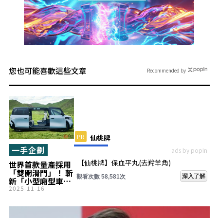
您也可能喜歡這些文章
Recommended by
PR
仙桃牌
一手企劃
ads by popIn
【仙桃牌】保血平丸(去羚羊角)
世界首款量產採用
「雙開滑門」！ 斬
深入了解
觀看次數 58,581次
新「小型廂型車」
超厲害！ 全長4.6
2025-11-16
米車身搭配「超寬
敞」車內空間！ 日
本即將引進的