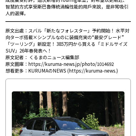
智慧的方式享受斯巴魯傳統渦輪性能的用戶來說，是非常吸引
人的選擇。
原文出處：
スバル「新たなフォレスター」予約開始！ 水平対
向ターボ搭載×シンプルなのに装備充実の“最安グレード”
「ツーリング」新設定！ 385万円から買える「ミドルサイズ
SUV」26年春発表へ！
原文記者：
くるまのニュース編集部
原文圖庫：
https://kuruma-news.jp/photo/1014692
想看更多：
KURUMAのNEWS (https://kuruma-news.)