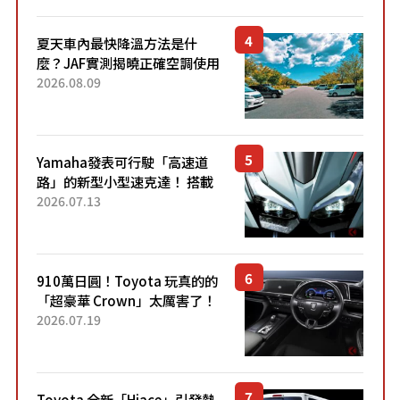
元日圓起的5人座版...
夏天車內最快降溫方法是什
麼？JAF實測揭曉正確空調使用
方式
2026.08.09
Yamaha發表可行駛「高速道
路」的新型小型速克達！ 搭載
能享受超強勁「渦輪感」的動
2026.07.13
力系統！ 採用與高階「Super
Sport」車款相同的...
910萬日圓！Toyota 玩真的的
「超豪華 Crown」太厲害了！
採用由「匠人技藝」打造的
2026.07.19
「專屬車色」與運動化「底盤
設定」！還配備專屬豪華...
Toyota 全新「Hiace」引發熱