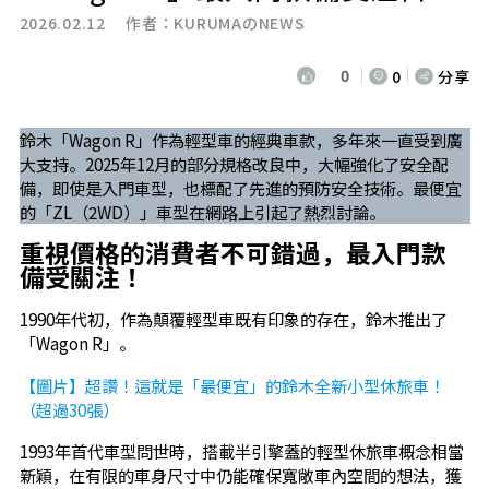
2026.02.12 作者：
KURUMAのNEWS
0
0
分享
鈴木「Wagon R」作為輕型車的經典車款，多年來一直受到廣
大支持。2025年12月的部分規格改良中，大幅強化了安全配
備，即使是入門車型，也標配了先進的預防安全技術。最便宜
的「ZL（2WD）」車型在網路上引起了熱烈討論。
重視價格的消費者不可錯過，最入門款
備受關注！
1990年代初，作為顛覆輕型車既有印象的存在，鈴木推出了
「Wagon R」。
【圖片】超讚！這就是「最便宜」的鈴木全新小型休旅車！
（超過30張）
1993年首代車型問世時，搭載半引擎蓋的輕型休旅車概念相當
新穎，在有限的車身尺寸中仍能確保寬敞車內空間的想法，獲