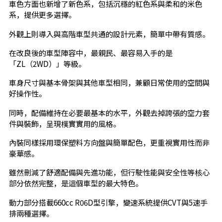
車色方面也新增了新色系，包括沉穩的紅色系與柔和的米色
系，提供更多選擇。
外觀上則導入與高階車型共通的設計元素，簡單中帶有質感。
在改良後的車型陣容中，最親民、最容易入手的是
「ZL（2WD）」等級。
車身尺寸與基本骨架與其他車型相同，兼顧日常使用的空間與
好操作性。
同時，配備維持在必要最基本的水平，外觀去掉誇張的空力套
件與裝飾，呈現樸實實用的風格。
內裝同樣採用環保塑料方向盤與簡單配色，更重視實用性而非
豪華感。
雖然刪減了舒適配備與先進功能，但行駛性能與安全性等核心
部分依然完整，是這個車型的最大特色。
動力部分搭載660cc R06D型引擎，變速系統提供CVT與5速手
排兩種選擇。