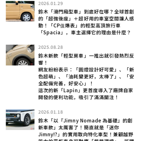
2026.01.29
 帥
鈴木「滑門廂型車」到底好在哪？全球首創
，
的「超強後座」＋超好用的車室空間讓人感
型的
動！「CP值爆表」的輕型高頂旅行車
「Spacia」，車主選擇它的理由是什麼？
2025.08.28
？
鈴木新款「輕型房車」一推出就引發熱烈反
如
響！
車
網友紛紛表示：「圓燈設計好可愛」、「新
色超萌」、「油耗變更好，太棒了」、「安
全配備完善，好安心」！
這次的新「Lapin」更首度導入了廠牌自家
開發的便利功能，吸引了滿滿關注！
熱
2026.01.18
搭
 公
鈴木「以『Jimny Nomade 為基礎』的創
新車款」太厲害了！簡直就是「迷你
Jimny!?」的實用取向特化車型！兼顧越野
能力的平板車身可對應「嚴苛環境」，所謂