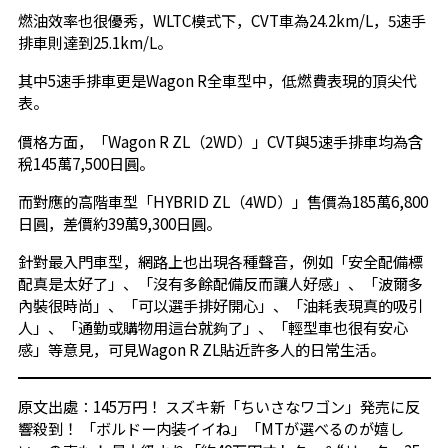
燃油效率也很優秀，WLTC模式下，CVT車為24.2km/L，5速手
排車則達到25.1km/L。
其中5速手排車更是Wagon R全車型中，低燃費表現的頂尖代
表。
價格方面，「Wagon R ZL（2WD）」CVT與5速手排車均為含
稅145萬7,500日圓。
而對應的高階車型「HYBRID ZL（4WD）」售價為185萬6,800
日圓，差價約39萬9,300日圓。
針對最入門車型，網路上也出現各種聲音，例如「安全配備標
配真是太好了」、「沒有多餘配備反而讓人好感」、「波爾多
內裝很時尚」、「可以選手排好開心」、「油耗表現真的吸引
人」、「通勤或購物用這台就夠了」、「輕型車也很有安心
感」等意見，可見Wagon R ZL貼近許多人的日常生活。
原文出處：
145万円！ スズキ新「ちいさなワゴン」発売に反
響殺到！ 「ボルドー内装イイね」「MTが選べるのが嬉し