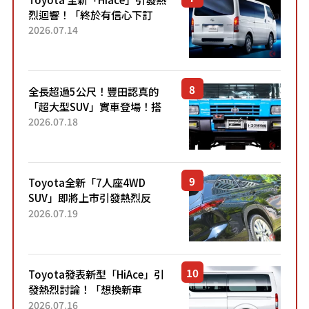
烈迴響！「終於有信心下訂
了！」「哪個等級交車最
2026.07.14
快？」討論不斷！但下訂後竟
然還要等「超過半年」才能交
車？...
全長超過5公尺！豐田認真的
「超大型SUV」實車登場！搭
載後輪也會轉向的「四輪轉
2026.07.18
向」系統！以宛如「軍用
車!?」般的硬派規格開發的
「Mega C...
Toyota全新「7人座4WD
SUV」即將上市引發熱烈反
響！網友表示「終於買得
2026.07.19
到」、「看起來也能取代
MPV」、「作為戶外用途相當
有吸引力」...
Toyota發表新型「HiAce」引
發熱烈討論！「想換新車
了！」、「根本無可挑
2026.07.16