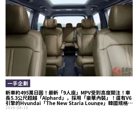
一手企劃
新車約495萬日圓！最新「9人座」MPV受到高度關注！車
長5.3公尺超越「Alphard」，採用「豪華內裝」！還有V6
引擎的Hyundai「The New Staria Lounge」韓國規格究
竟如何？
2026-08-10