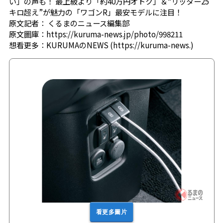
い」の声も！ 最上級より「約40万円オトク」＆“リッター25
キロ超え”が魅力の「ワゴンR」最安モデルに注目！
原文記者：
くるまのニュース編集部
原文圖庫：
https://kuruma-news.jp/photo/998211
想看更多：
KURUMAのNEWS (https://kuruma-news.)
看更多圖片