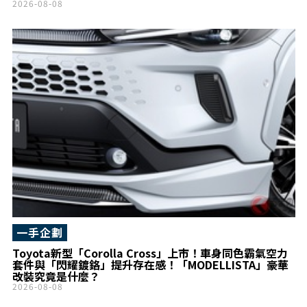
目
2026-08-08
一手企劃
Toyota新型「Corolla Cross」上市！車身同色霸氣空力
套件與「閃耀鍍鉻」提升存在感！「MODELLISTA」豪華
改裝究竟是什麼？
2026-08-08