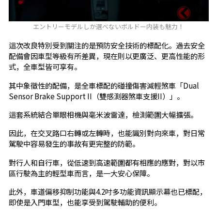
エントリーモデルしか選べないボルドー内装も魅力！
這次改良特別受到關注的是預防安全技術的標配化。過去安全
配備會因車型等級有所差異，現在則以更廣泛、更高性能的形
式，全車型皆可享有。
其中象徵性的配備，是全車標配的碰撞傷害減輕煞車「Dual
Sensor Brake Support II（雙感測器煞車支援II）」。
這套系統結合單眼相機與毫米波雷達，檢測範圍大幅擴張。
因此，在交叉路口右轉或左轉時，也能識別對向來車，對日常
駕駛中容易發生的事故有更完整的防範。
對行人和自行車，從低速到高速範圍都有相應的應對，對以市
區行駛為主的輕型車而言，是一大安心保障。
此外，車道偏移抑制功能與4.2吋多功能資訊顯示幕也已標配，
即使是入門車型，也能享受到駕駛輔助的便利。