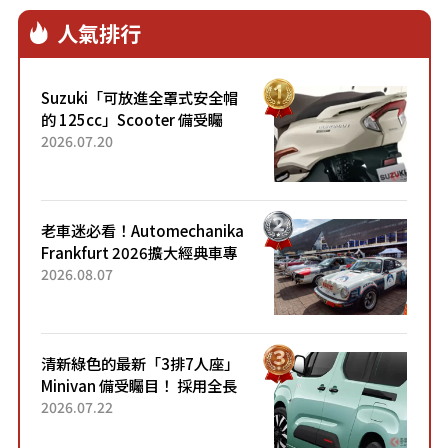
人氣排行
Suzuki「可放進全罩式安全帽
的 125cc」Scooter 備受矚
目！採用全新流線設計與各項
2026.07.20
升級，騎乘更加舒適！已陸續
開始出口的新款「B...
老車迷必看！Automechanika
Frankfurt 2026擴大經典車專
區 1954年珍稀古董車現場修復
2026.08.07
清新綠色的最新「3排7人座」
Minivan 備受矚目！ 採用全長
4.7公尺剛剛好的車身尺寸與
2026.07.22
「滑門」設計！ 還推出467萬