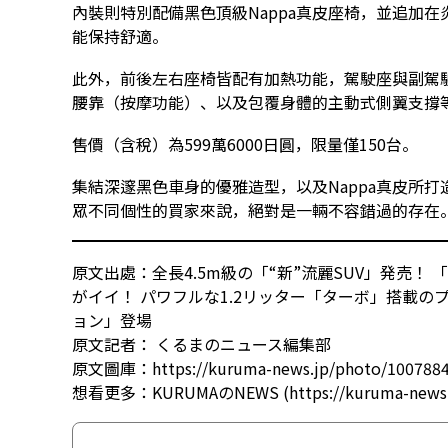
內裝則特別配備黑色頂級Nappa真皮座椅，並追加
能保持舒適。
此外，前後左右座椅皆配有加熱功能，駕駛座與副駕
腰靠（按摩功能）、以及包覆身體的主動式側翼支撐
售價（含稅）為599萬6000日圓，限量僅150台。
集結深邃黑色車身的優雅造型，以及Nappa真皮所
眾不同個性的買家來說，絕對是一輛不容錯過的存在
原文出處：
全長4.5m級の「“新”流麗SUV」発売！
がイイ！ パワフルな1.2リッター「ターボ」搭載のプ
ョン」登場
原文記者：
くるまのニュース編集部
原文圖庫：
https://kuruma-news.jp/photo/100788
想看更多：
KURUMAのNEWS (https://kuruma-news