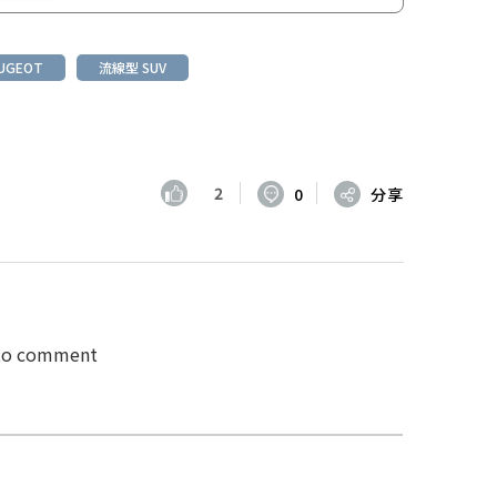
UGEOT
流線型 SUV
2
0
分享
 to comment