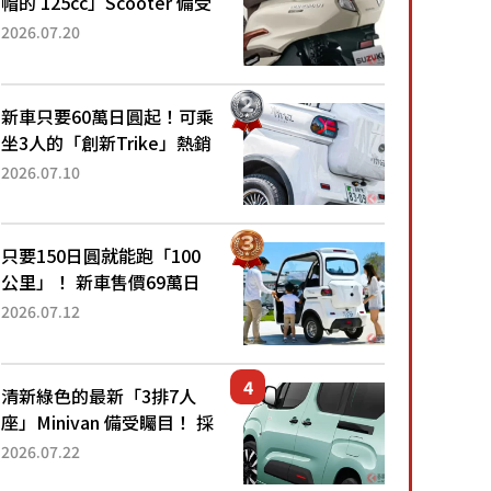
帽的 125cc」Scooter 備受
矚目！採用全新流線設計與
2026.07.20
各項升級，騎乘更加舒適！
已陸續開始出口的新款
「B...
新車只要60萬日圓起！可乘
坐3人的「創新Trike」熱銷
大賣成為人氣車款！「養車
2026.07.10
成本真的超便宜！」「150
日圓就能跑100公里」「小
朋友坐得...
只要150日圓就能跑「100
公里」！ 新車售價69萬日
圓的「3人座」Trike大受歡
2026.07.12
迎！ 順應時代需求，究竟
為何能迅速熱賣？
清新綠色的最新「3排7人
座」Minivan 備受矚目！ 採
用全長4.7公尺剛剛好的車
2026.07.22
身尺寸與「滑門」設計！