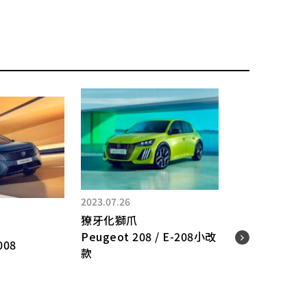
2023.07.26
2026.
獠牙化獅爪
全新開
Peugeot 208 / E-208小改
en
008
款
速扭
tu
燃機
快×