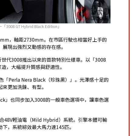
T Hybrid Black Edition」
65mm，軸距2730mm。在市區行駛也相當好上手的
造型，展現出強烈又動感的存在感。
on」，是新世代3008推出以來的首款特別仕樣車。以「3008
一打造，大幅提升質感與舒適性。
erla Nera Black（珍珠黑）」。光澤感十足的
看起來更加洗鍊、有型。
Black」也同步加入3008的一般車色選項中，讓車色選
8V輕油電（Mild Hybrid）系統。引擎本體可輸
助下，系統綜效最大馬力達145匹。