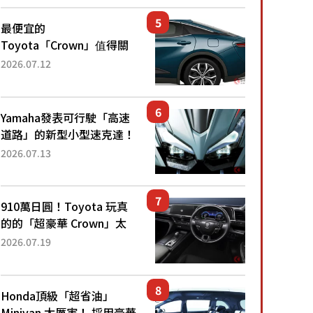
還推出467萬元日圓起的5
人座版...
最便宜的
Toyota「Crown」值得關
注！ 搭載4WD、每公升
2026.07.12
22.4公里低油耗表現超亮
眼！ 配備豐富、超越售價
水準，堪稱高CP值代表的
Yamaha發表可行駛「高速
「...
道路」的新型小型速克達！
搭載能享受超強勁「渦輪
2026.07.13
感」的動力系統！ 採用與
高階「Super Sport」車款
相同的...
910萬日圓！Toyota 玩真
的的「超豪華 Crown」太
厲害了！採用由「匠人技
2026.07.19
藝」打造的「專屬車色」與
運動化「底盤設定」！還配
備專屬豪華...
Honda頂級「超省油」
Minivan 太厲害！ 採用豪華