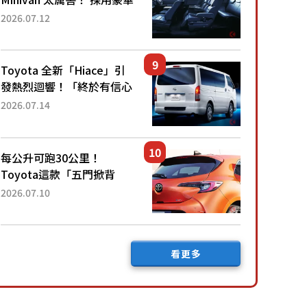
「真皮座椅」與專屬「黑色
2026.07.12
內裝」！ 每公升可跑約20
公里，兼具優異節能表現與
舒適「三...
Toyota 全新「Hiace」引
發熱烈迴響！「終於有信心
下訂了！」「哪個等級交車
2026.07.14
最快？」討論不斷！但下訂
後竟然還要等「超過半年」
才能交車？...
每公升可跑30公里！
Toyota這款「五門掀背
車」真的很厲害！ 擁有全
2026.07.10
長4.3公尺的「剛剛好車身
尺寸」，配備全面升級！
採Hybrid專屬設...
看更多