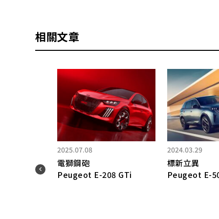
相關文章
2025.07.08
2024.03.29
「3
電獅鋼砲
標新立異
全長
Peugeot E-208 GTi
Peugeot E-5
敞
搭載
o」
登場