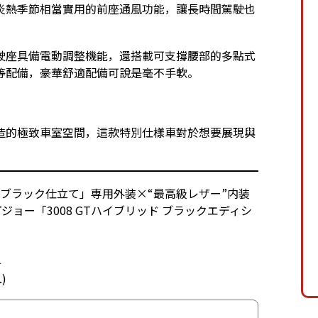
在炎熱季節相當實用的前座通風功能，讓長時間駕駛也
駛座具備電動調整機能，還搭載可支撐腰部的多點式
等配備，豪華舒適配備可說是毫不手軟。
打造的極致車室空間，這款特別仕樣車對於想要展現與
。
 「ブラック仕立て」専用外装×“最高級レザー”内装
ジョー「3008 GTハイブリッド ブラックエディシ
4
.)