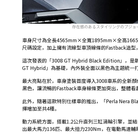
存在感のあるスタイリングのプジョー「3008 G
車身尺寸為全長4565mm×全寬1895mm×全高16
尺碼設定，加上擁有流線型車頂線條的Fastback
這次發表的「3008 GT Hybrid Black Editi
GT Hybrid」為基礎，內外裝全面以黑色為主題統
最大亮點在於，車身塗裝首度導入3008車系的全新顏色「P
黑色，讓流暢的Fastback車身線條更加突出，整體
此外，隨著這款特別仕樣車的推出，「Perla Nera 
擇增加至共4種。
動力系統方面，搭載1.2公升直列三缸渦輪引擎，並結合4
出最大馬力136匹、最大扭力230Nm，在電動馬達輔