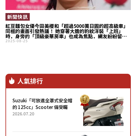
新聞快訊
紅豆麵包女優今田美櫻和「超過5000萬日圓的超高級車」
同框的畫面引發熱議！ 她穿著大膽的豹紋洋裝「上班」
時，身旁的「頂級豪華房車」也成為焦點，網友紛紛留言
「氣場超強」、「魄力驚人」
2025-08-25
人氣排行
Suzuki「可放進全罩式安全帽
的 125cc」Scooter 備受矚
目！採用全新流線設計與各項
2026.07.20
升級，騎乘更加舒適！已陸續
開始出口的新款「B...