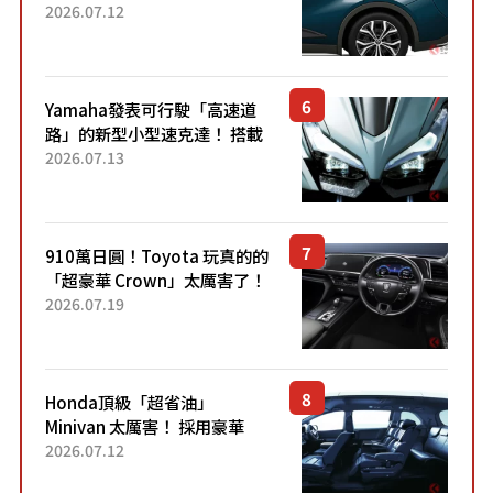
22.4公里低油耗表現超亮眼！
2026.07.12
配備豐富、超越售價水準，堪
稱高CP值代表的「...
Yamaha發表可行駛「高速道
路」的新型小型速克達！ 搭載
能享受超強勁「渦輪感」的動
2026.07.13
力系統！ 採用與高階「Super
Sport」車款相同的...
910萬日圓！Toyota 玩真的的
「超豪華 Crown」太厲害了！
採用由「匠人技藝」打造的
2026.07.19
「專屬車色」與運動化「底盤
設定」！還配備專屬豪華...
Honda頂級「超省油」
Minivan 太厲害！ 採用豪華
「真皮座椅」與專屬「黑色內
2026.07.12
裝」！ 每公升可跑約20公里，