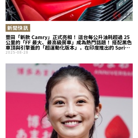
新聞快訊
豐田「新款 Camry」正式亮相！ 這台每公升油耗超過 25
公里的「FF 最大、最高級房車」成為熱門話題！ 搭配黑色
車頂與引擎蓋的「超運動化版本」，在印度推出的 Sprint
Edition 更被讚「超帥」、「超吸睛」，引發熱烈迴響
2025-08-28