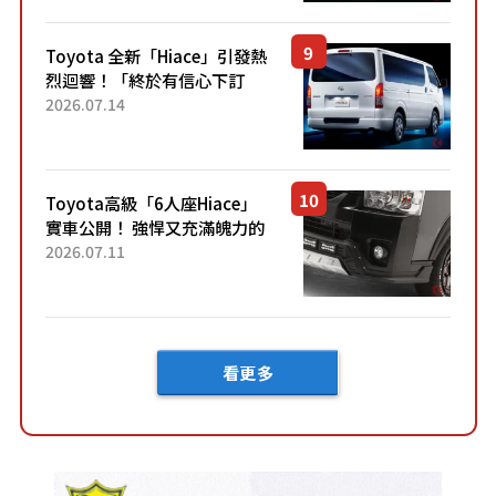
兼具優異節能表現與舒適
「三...
Toyota 全新「Hiace」引發熱
烈迴響！「終於有信心下訂
了！」「哪個等級交車最
2026.07.14
快？」討論不斷！但下訂後竟
然還要等「超過半年」才能交
車？...
Toyota高級「6人座Hiace」
實車公開！ 強悍又充滿魄力的
「全黑設計」搭配特別「豪華
2026.07.11
內裝」！ Premium打造的「限
定Bruno」由...
看更多