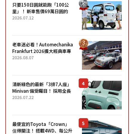
只要150日圓就能跑「100公
里」！ 新車售價69萬日圓的
「3人座」Trike大受歡迎！ 順
2026.07.12
應時代需求，究竟為何能迅速
熱賣？
老車迷必看！Automechanika
Frankfurt 2026擴大經典車專
區 1954年珍稀古董車現場修復
2026.08.07
清新綠色的最新「3排7人座」
Minivan 備受矚目！ 採用全長
4.7公尺剛剛好的車身尺寸與
2026.07.22
「滑門」設計！ 還推出467萬
元日圓起的5人座版...
最便宜的Toyota「Crown」
值得關注！ 搭載4WD、每公升