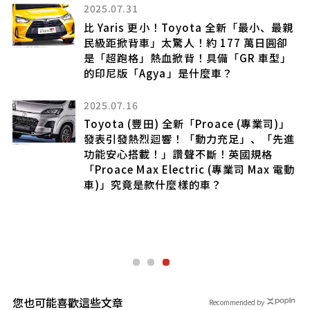
2025.07.31
比 Yaris 更小！Toyota 全新「最小、最親
民級距掀背車」太驚人！約 177 萬日圓卻
精
是「超跑格」熱血掀背！具備「GR 車型」
擎！
的印尼版「Agya」是什麼車？
驅
2025.07.16
Toyota (豐田) 全新「Proace (專業司)」
發表引發熱烈迴響！「動力充足」、「先進
卡
功能安心搭載！」讚聲不斷！英國規格
市
「Proace Max Electric (專業司 Max 電動
車)」究竟是款什麼樣的車？
您也可能喜歡這些文章
Recommended by