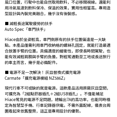
風口位置，行駛中也能自然取用飲料，不必移開視線。還能利
用冷氣風達到飲料保冷、保溫的效果，實用性相當高。專用造
型設計與內裝完美融合，幾乎沒有後裝感。
■ 減輕長途駕駛疲勞的扶手
Auto Spec「車門扶手」
Hiace由於坐姿較高，車門側原有的扶手位置偏遠是一大缺
點。本產品僅需利用車門收納格的螺絲孔固定，就能打造最適
合放置手臂的位置。具備適度的緩衝性，即使長時間駕駛，也
能有效減輕肩膀與手臂的負擔。對經常通勤至工地或長途旅行
的車主而言，幾乎是必備配件。
■ 電源不足一次解決！ 灰皿替換式擴充電源
Carmate「擴充電源模組 NZ586Z」
現代行車不可或缺的就是電源。這款產品活用原廠灰皿空間，
可擴充為「2組點菸器插孔＋2組USB插孔」。不僅能補足
Hiace常見的電源不足問題，總輸出7A的高功率，也能同時穩
定為智慧型手機、行車記錄器供電。不需外露配線，儀表台周
圍看起來依舊整齊，這正是專用設計的優勢。