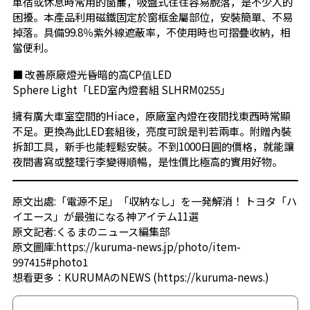
車宿或休息時常用的窗簾，吸盤式往往容易脫落，是不少人的
困擾。本產品利用磁鐵固定於窗框金屬部位，安裝簡單、不易
掉落。具備99.8％紫外線遮蔽率，不使用時也可摺疊收納，相
當便利。
■ 改善原廠燈光昏暗的高CP值LED
Sphere Light「LED室內燈套組 SLHRM0255」
擁有廣大車室空間的Hiace，原廠室內燈在夜間找東西時常顯
不足。更換為此LED套組後，亮度可說是判若兩車。附贈內裝
拆卸工具，新手也能輕鬆安裝。不到1000日圓的價格，就能讓
夜間書寫或整理行李變得順暢，是性價比極高的實用好物。
原文出處:
「電源不足」「収納なし」を一発解消！ トヨタ「ハ
イエース」が最強になる神アイテム11選
原文記者:くるまのニュース編集部
原文圖庫:
https://kuruma-news.jp/photo/item-
997415#photo1
想看更多：
KURUMAのNEWS
(
https://kuruma-news.
)