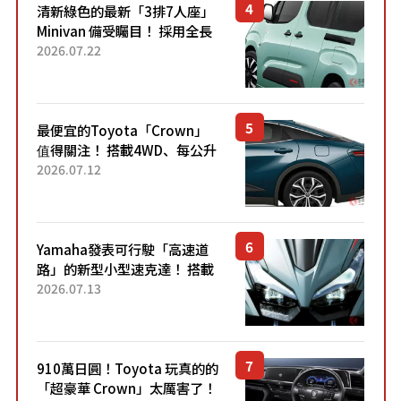
清新綠色的最新「3排7人座」
Minivan 備受矚目！ 採用全長
4.7公尺剛剛好的車身尺寸與
2026.07.22
「滑門」設計！ 還推出467萬
元日圓起的5人座版...
最便宜的Toyota「Crown」
值得關注！ 搭載4WD、每公升
22.4公里低油耗表現超亮眼！
2026.07.12
配備豐富、超越售價水準，堪
稱高CP值代表的「...
Yamaha發表可行駛「高速道
路」的新型小型速克達！ 搭載
能享受超強勁「渦輪感」的動
2026.07.13
力系統！ 採用與高階「Super
Sport」車款相同的...
910萬日圓！Toyota 玩真的的
「超豪華 Crown」太厲害了！