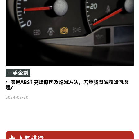
一手企劃
什麼是ABS? 亮燈原因及熄滅方法，若燈號閃滅該如何處
理?
2024-02-20
人氣排行