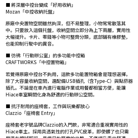
■ 將深層中控台變成「好用收納」
Mozan「中控收納托盤」
原廠中央置物空間雖然夠深，但不易整理，小物常常散落其
中。只要放入這個托盤，收納空間立即分為上下兩層，實用性
大幅提升。卡片、零錢等小物可整齊分類，底部鋪有橡膠墊，
也能抑制行駛中的異音。
■ 彷彿「行動辦公室」的多功能中控箱
CRAFTWORKS「中控置物箱」
若覺得原廠中控台不夠用，這款多功能置物箱會是理想選擇。
除了大容量收納空間，還配備USB插孔（含Type-C）與點菸器
插孔。不論是在車內進行電腦作業或用餐都相當方便，能讓
Hiace車室瞬間化身為舒適的行動辦公空間。
■ 抗汙耐用的座椅套，工作與玩樂都放心
Clazzio「座椅套 Entry」
座椅套老字號品牌Clazzio的入門款，非常適合重視實用性的
Hiace車主。採用具透氣性的打孔PVC皮革，即使髒了也只需