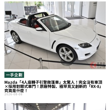
一手企劃
Mazda「4人座轉子引擎敞篷車」太驚人！完全沒有車頂
×採用對開式車門！原廠特製、極罕見又創新的「RX-8」
究竟是什麼！
2026-08-08