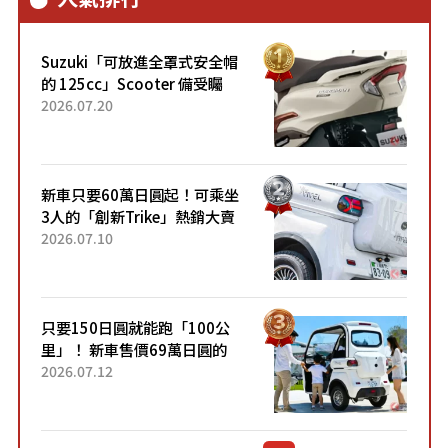
Suzuki「可放進全罩式安全帽
的 125cc」Scooter 備受矚
目！採用全新流線設計與各項
2026.07.20
升級，騎乘更加舒適！已陸續
開始出口的新款「B...
新車只要60萬日圓起！可乘坐
3人的「創新Trike」熱銷大賣
成為人氣車款！「養車成本真
2026.07.10
的超便宜！」「150日圓就能
跑100公里」「小朋友坐得...
只要150日圓就能跑「100公
里」！ 新車售價69萬日圓的
「3人座」Trike大受歡迎！ 順
2026.07.12
應時代需求，究竟為何能迅速
熱賣？