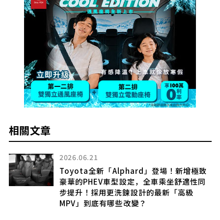
相關文章
2026.06.21
車
Toyota全新「Alphard」登場！新增極致
粗
豪華的PHEV車型設定，全車乘坐舒適性同
獷
步提升！採用更洗鍊設計的最新「高級
開
MPV」到底有哪些改變？