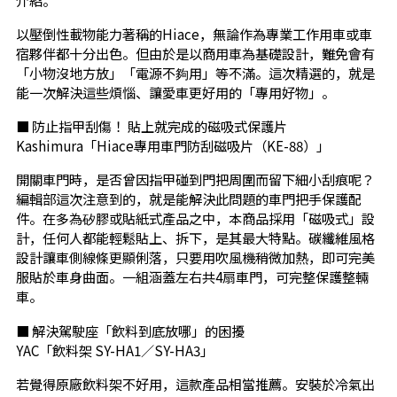
以壓倒性載物能力著稱的Hiace，無論作為專業工作用車或車
宿夥伴都十分出色。但由於是以商用車為基礎設計，難免會有
「小物沒地方放」「電源不夠用」等不滿。這次精選的，就是
能一次解決這些煩惱、讓愛車更好用的「專用好物」。
■ 防止指甲刮傷！ 貼上就完成的磁吸式保護片
Kashimura「Hiace專用車門防刮磁吸片（KE-88）」
開關車門時，是否曾因指甲碰到門把周圍而留下細小刮痕呢？
編輯部這次注意到的，就是能解決此問題的車門把手保護配
件。在多為矽膠或貼紙式產品之中，本商品採用「磁吸式」設
計，任何人都能輕鬆貼上、拆下，是其最大特點。碳纖維風格
設計讓車側線條更顯俐落，只要用吹風機稍微加熱，即可完美
服貼於車身曲面。一組涵蓋左右共4扇車門，可完整保護整輛
車。
■ 解決駕駛座「飲料到底放哪」的困擾
YAC「飲料架 SY-HA1／SY-HA3」
若覺得原廠飲料架不好用，這款產品相當推薦。安裝於冷氣出