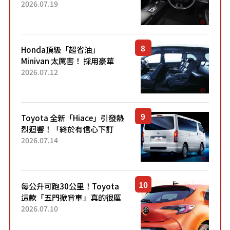
採用由「匠人技藝」打造的
2026.07.19
「專屬車色」與運動化「底盤
設定」！還配備專屬豪華...
Honda頂級「超省油」
Minivan 太厲害！ 採用豪華
「真皮座椅」與專屬「黑色內
2026.07.12
裝」！ 每公升可跑約20公里，
兼具優異節能表現與舒適
「三...
Toyota 全新「Hiace」引發熱
烈迴響！「終於有信心下訂
了！」「哪個等級交車最
2026.07.14
快？」討論不斷！但下訂後竟
然還要等「超過半年」才能交
車？...
每公升可跑30公里！Toyota
這款「五門掀背車」真的很厲
害！ 擁有全長4.3公尺的「剛剛
2026.07.10
好車身尺寸」，配備全面升