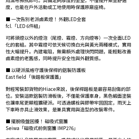
用濕布擦拭即可。具備足夠厚度的坐墊，不僅提升乘坐舒適
度，也能在戶外活動或工地使用時保護原廠座椅。
■ 一次告別老派鹵素燈！ 外觀LED全套
fcl.「LED 6件組」
可將頭燈以外的燈泡（尾燈、霧燈、方向燈等）一次全面LED
化的套組。其中霧燈可依天候切換白光與黃光兩種模式，實用
性大幅提升。內建電阻，無需額外處理快閃問題，能輕鬆改善
鹵素燈的老舊感，同時提升安全性與外觀質感。
■ 以硬派風格守護後保桿的鋁製防護板
East field「後踏板保護蓋」
對經常裝卸貨物的Hiace來說，後保桿踏板是最容易刮傷的部
位。安裝這款鋁製防滑板後，不僅能保護車身，黑色緞面塗裝
也讓車尾更顯粗獷硬派。可透過螺栓與膠帶牢固固定，雨天上
下車時亦具止滑效果，是兼具實用與造型的改裝零件。
■ 擺脫吸盤困擾！ 磁吸式窗簾
Seiwa「磁吸式前側窗簾 IMP276」