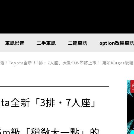
車訊影音
二手車訊
二輪車訊
option改裝車
oyota全新「3排・7人座」大型SUV即將上市！ 宛如Kluger後繼車!?全長5m級「稍微大一點」
ota全新「3排・7人座」
全長5m級「稍微大一點」的