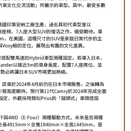
汽車文化交流活動」所展示的車型。其中，最受多數
該車於美國印第安納工廠生產，過去其初代車型曾以
為3排座椅、7人座大型SUV的復活之作，備受期待。車
30mm，在美國，這種尺寸的SUV是家庭日常代步的主
h與Voxy般的定位，展現出有趣的文化差異。
擎搭配雙馬達的Hybrid車型兩種設定。若導入日本，
hlander以接近5m的車身長度，配置7人座席位，並
，勢必將讓日本SUV市場更加熱絡。
。該車於2024年4月前仍在日本市場販售，之後轉為
發高度期待。現行第11代Camry於2024年完成全面
設定，外觀採用類似Prius的「鎚頭式」車頭燈設
FF與4WD（E-Four）兩種驅動方式。未來是否兩種
915mm×全寬1840mm×全高1445mm，是