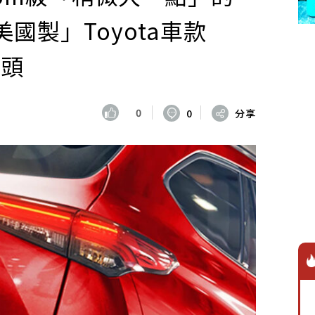
國製」Toyota車款
來頭
0
0
分享