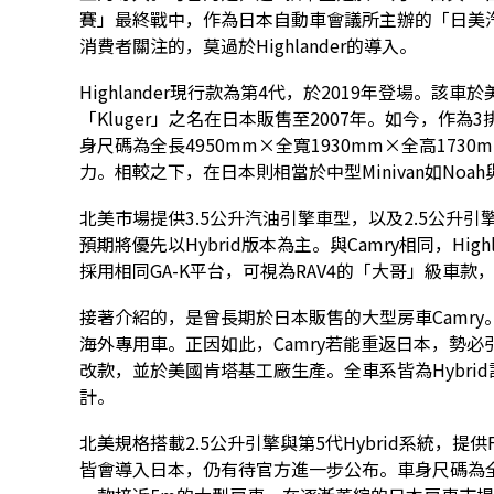
賽」最終戰中，作為日本自動車會議所主辦的「日美
消費者關注的，莫過於Highlander的導入。
Highlander現行款為第4代，於2019年登場。
「Kluger」之名在日本販售至2007年。如今，作
身尺碼為全長4950mm×全寬1930mm×全高17
力。相較之下，在日本則相當於中型Minivan如Noa
北美市場提供3.5公升汽油引擎車型，以及2.5公升引
預期將優先以Hybrid版本為主。與Camry相同，Hig
採用相同GA-K平台，可視為RAV4的「大哥」級車款
接著介紹的，是曾長期於日本販售的大型房車Camry
海外專用車。正因如此，Camry若能重返日本，勢必引
改款，並於美國肯塔基工廠生產。全車系皆為Hybrid
計。
北美規格搭載2.5公升引擎與第5代Hybrid系統，提供
皆會導入日本，仍有待官方進一步公布。車身尺碼為全長4