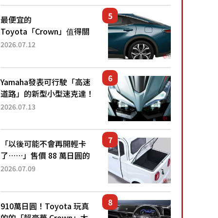
還推出467萬元日圓起的5
人座版...
最便宜的
Toyota「Crown」值得關
注！ 搭載4WD、每公升
2026.07.12
22.4公里低油耗表現超亮
眼！ 配備豐富、超越售價
水準，堪稱高CP值代表的
Yamaha發表可行駛「高速
「...
道路」的新型小型速克達！
搭載能享受超強勁「渦輪
2026.07.13
感」的動力系統！ 採用與
高階「Super Sport」車款
相同的...
「以後可能不會再開輕卡
了……」售價 88 萬日圓的
「超迷你輕型貨車」引發兩
2026.07.09
極評價！「150 日圓就能跑
100 公里！」「免驗車真的
太棒了！...
910萬日圓！Toyota 玩真
的的「超豪華 Crown」太