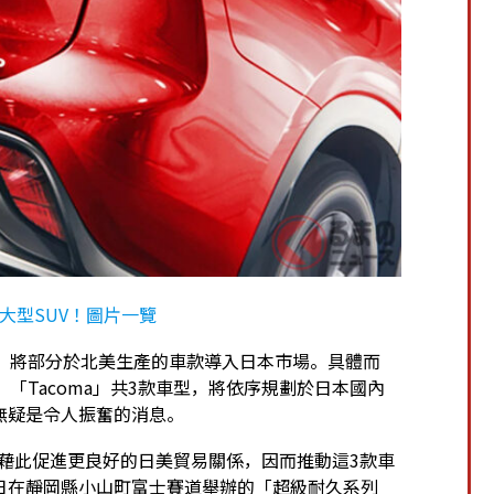
」大型SUV！圖片一覽
26年起，將部分於北美生產的車款導入日本市場。具體而
ry」「Tacoma」共3款車型，將依序規劃於日本國內
無疑是令人振奮的消息。
望藉此促進更良好的日美貿易關係，因而推動這3款車
6日在靜岡縣小山町富士賽道舉辦的「超級耐久系列