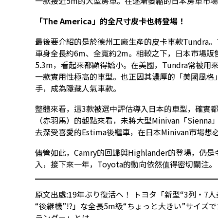
一款接近5m的大型房車。在逐漸萎縮的日本房車市場
「The America」的全尺寸皮卡也將登場！
最後要介紹的是於德州工廠生產的皮卡車款Tundra。
車身全長約6m、全寬約2m。相較之下，日本市場販售的
5.3m，看起來都顯得嬌小。在美國，Tundra常
一款實用性極高的車型。也正因其濃厚的「美國風格
手，成為隱藏人氣車款。
整體來看，這3款被選中評估導入日本的車型，確實
（赤羽馬）的觀點來看，未將大型Minivan「Sienn
去深受喜愛的Estima後繼車，在日本Minivan市場
儘管如此，Camry的回歸與Highlander的登場，
入，接下來一年，Toyota的動向依然值得密切關注。
原文出處:1
9年ぶり復活へ！ トヨタ「新型“3列・7
“後継機”!?」な全長5m級“ちょっと大きい”サイズ
ランダー」とは