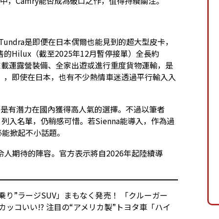
中，Camry能否成為破口之作，值得持續關注。
Tundra是即便在日本偶爾也能見到的超大型皮卡，
Hilux（截至2025年12月暫停接單）全長約
被用來載運露營裝備、全家出遊或進行重度貨物運輸，是
」，即使在日本，也有不少熱情車迷透過平行輸入入
都是有潛力在國內獲得高人氣的選擇。不過以筆者
a」列入名單，仍稍感可惜。若Sienna能導入，作為過
想必能掀起不小話題。
仍是令人期待的陣容。官方表示將自2026年起陸續導
人乗り”ラージSUV」まもなく発売！ 「クルーガー
でカッコいい!? 注目の“アメリカ製”トヨタ車「ハイ