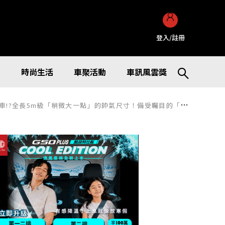
登入/註冊
訊
時尚生活
車聚活動
車訊風雲獎
的帥氣尺寸！備受矚目的「美國製」Toyota車款「Highlander」是什麼來頭