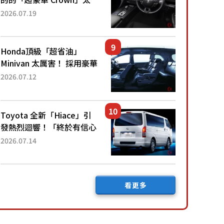
厲害了！採用由「匠人技
2026.07.19
藝」打造的「專屬車色」與
運動化「底盤設定」！還配
備專屬豪華...
Honda頂級「超省油」
Minivan 太厲害！ 採用豪華
「真皮座椅」與專屬「黑色
2026.07.12
內裝」！ 每公升可跑約20
公里，兼具優異節能表現與
舒適「三...
Toyota 全新「Hiace」引
發熱烈迴響！「終於有信心
下訂了！」「哪個等級交車
2026.07.14
最快？」討論不斷！但下訂
後竟然還要等「超過半年」
才能交車？...
看更多