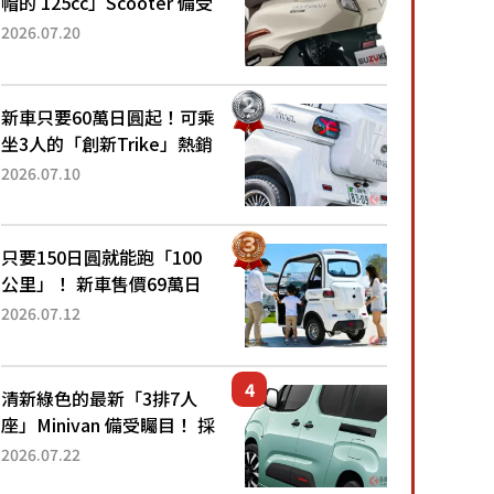
帽的 125cc」Scooter 備受
矚目！採用全新流線設計與
2026.07.20
各項升級，騎乘更加舒適！
已陸續開始出口的新款
「B...
新車只要60萬日圓起！可乘
坐3人的「創新Trike」熱銷
大賣成為人氣車款！「養車
2026.07.10
成本真的超便宜！」「150
日圓就能跑100公里」「小
朋友坐得...
只要150日圓就能跑「100
公里」！ 新車售價69萬日
圓的「3人座」Trike大受歡
2026.07.12
迎！ 順應時代需求，究竟
為何能迅速熱賣？
清新綠色的最新「3排7人
座」Minivan 備受矚目！ 採
用全長4.7公尺剛剛好的車
2026.07.22
身尺寸與「滑門」設計！