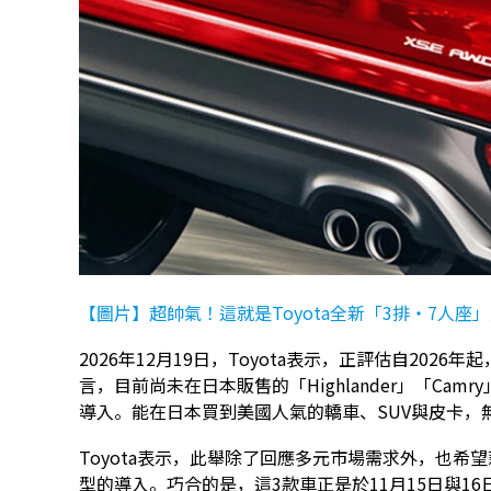
【圖片】超帥氣！這就是Toyota全新「3排・7人座
2026年12月19日，Toyota表示，正評估自20
言，目前尚未在日本販售的「Highlander」「Cam
導入。能在日本買到美國人氣的轎車、SUV與皮卡，
Toyota表示，此舉除了回應多元市場需求外，也希
型的導入。巧合的是，這3款車正是於11月15日與1