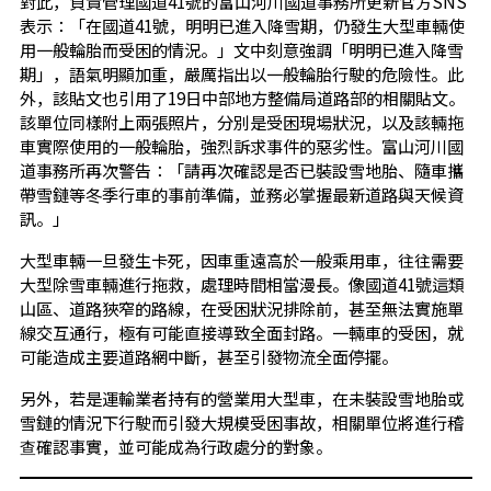
對此，負責管理國道41號的富山河川國道事務所更新官方SNS
表示：「在國道41號，明明已進入降雪期，仍發生大型車輛使
用一般輪胎而受困的情況。」文中刻意強調「明明已進入降雪
期」，語氣明顯加重，嚴厲指出以一般輪胎行駛的危險性。此
外，該貼文也引用了19日中部地方整備局道路部的相關貼文。
該單位同樣附上兩張照片，分別是受困現場狀況，以及該輛拖
車實際使用的一般輪胎，強烈訴求事件的惡劣性。富山河川國
道事務所再次警告：「請再次確認是否已裝設雪地胎、隨車攜
帶雪鏈等冬季行車的事前準備，並務必掌握最新道路與天候資
訊。」
大型車輛一旦發生卡死，因車重遠高於一般乘用車，往往需要
大型除雪車輛進行拖救，處理時間相當漫長。像國道41號這類
山區、道路狹窄的路線，在受困狀況排除前，甚至無法實施單
線交互通行，極有可能直接導致全面封路。一輛車的受困，就
可能造成主要道路網中斷，甚至引發物流全面停擺。
另外，若是運輸業者持有的營業用大型車，在未裝設雪地胎或
雪鏈的情況下行駛而引發大規模受困事故，相關單位將進行稽
查確認事實，並可能成為行政處分的對象。