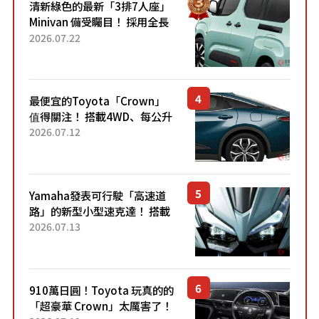
清新綠色的最新「3排7人座」
Minivan 備受矚目！ 採用全長
4.7公尺剛剛好的車身尺寸與
2026.07.22
「滑門」設計！ 還推出467萬
元日圓起的5人座版...
最便宜的Toyota「Crown」
值得關注！ 搭載4WD、每公升
22.4公里低油耗表現超亮眼！
2026.07.12
配備豐富、超越售價水準，堪
稱高CP值代表的「...
Yamaha發表可行駛「高速道
路」的新型小型速克達！ 搭載
能享受超強勁「渦輪感」的動
2026.07.13
力系統！ 採用與高階「Super
Sport」車款相同的...
910萬日圓！Toyota 玩真的的
「超豪華 Crown」太厲害了！