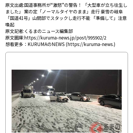
原文出處:
国道事務所が“激怒”の警告！ 「大型車が立ち往生し
ました」 案の定「ノーマルタイヤのまま」走行 豪雪の岐阜
「国道41号」山間部でスタックし走行不能 「準備して」注意
喚起
原文記者:くるまのニュース編集部
原文圖庫:
https://kuruma-news.jp/post/995902/2
想看更多：
KURUMAのNEWS
(
https://kuruma-news.
)