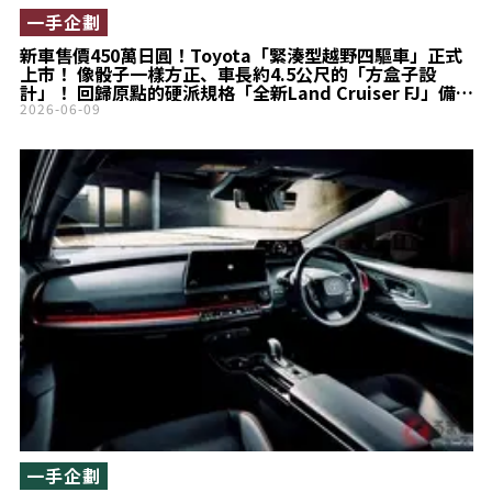
一手企劃
新車售價450萬日圓！Toyota「緊湊型越野四驅車」正式
上市！ 像骰子一樣方正、車長約4.5公尺的「方盒子設
計」！ 回歸原點的硬派規格「全新Land Cruiser FJ」備受
期待
2026-06-09
一手企劃