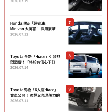
採用由「匠人技藝」打造的
2026.07.19
「專屬車色」與運動化「底盤
設定」！還配備專屬豪華...
Honda頂級「超省油」
Minivan 太厲害！ 採用豪華
「真皮座椅」與專屬「黑色內
2026.07.12
裝」！ 每公升可跑約20公里，
兼具優異節能表現與舒適
「三...
Toyota 全新「Hiace」引發熱
烈迴響！「終於有信心下訂
了！」「哪個等級交車最
2026.07.14
快？」討論不斷！但下訂後竟
然還要等「超過半年」才能交
車？...
Toyota高級「6人座Hiace」
實車公開！ 強悍又充滿魄力的
「全黑設計」搭配特別「豪華
2026.07.11
內裝」！ Premium打造的「限
定Bruno」由...