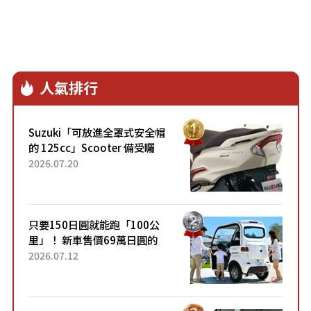
人氣排行
Suzuki「可放進全罩式安全帽
的 125cc」Scooter 備受矚
目！採用全新流線設計與各項
2026.07.20
升級，騎乘更加舒適！已陸續
開始出口的新款「B...
只要150日圓就能跑「100公
里」！ 新車售價69萬日圓的
「3人座」Trike大受歡迎！ 順
2026.07.12
應時代需求，究竟為何能迅速
熱賣？