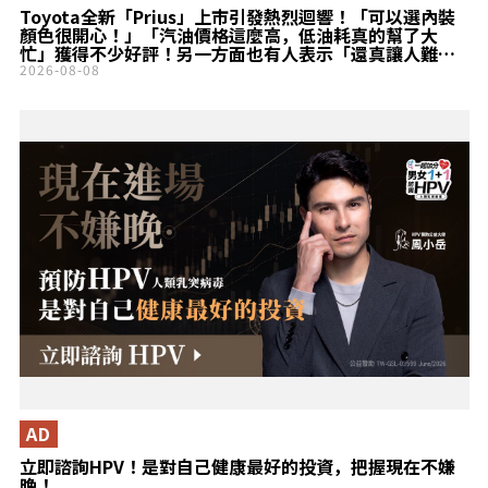
Toyota全新「Prius」上市引發熱烈迴響！「可以選內裝
顏色很開心！」「汽油價格這麼高，低油耗真的幫了大
忙」獲得不少好評！另一方面也有人表示「還真讓人難以
在Civic之間做選擇……」!? 兼具高質感設計魅力的
2026-08-08
「Prius」頂級車型成為話題！
AD
立即諮詢HPV！是對自己健康最好的投資，把握現在不嫌
晚！