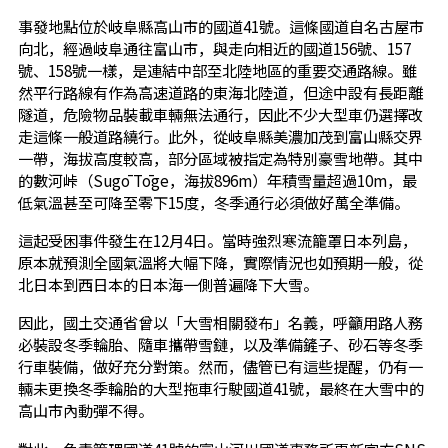
事發地點位於岐阜縣高山市的國道41號。這條國道自名古屋市
向北，經過岐阜通往富山市，與走向相近的國道156號、157
號、158號一樣，是連結中部至北陸地區的重要交通路線。雖
然平行路線有作為高速道路的東海北陸道，但途中設有長距離
隧道，危險物品裝載車輛無法通行，因此不少大型車仍選擇改
走這條一般道路繞行。此外，從岐阜縣美濃加茂到富山縣交界
一帶，海拔高度較高，部分區域被指定為特別豪雪地帶。其中
的數河峠（Sugō Tōge，海拔896m）年積雪量超過10m，最
低氣溫甚至可降至零下15度，冬季通行必須做好萬全準備。
這起受困事件發生在12月4日。當時強烈寒流籠罩日本列島，
原本就預測全國氣溫將大幅下降，實際情況也如預期一般，從
北日本到西日本的日本海一側普遍降下大雪。
因此，國土交通省曾以「大雪相關發布」名義，呼籲用路人務
必裝設冬季輪胎、隨車攜帶雪鏈，以及準備鏟子、砂石等冬季
行車裝備，做好充分對策。然而，儘管已有這些提醒，仍有一
輛未更換冬季輪胎的大型拖車行駛國道41號，最終在大雪中的
高山市內動彈不得。