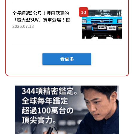
全長超過5公尺！豐田認真的
「超大型SUV」實車登場！搭
載後輪也會轉向的「四輪轉
2026.07.18
向」系統！以宛如「軍用
車!?」般的硬派規格開發的
「Mega C...
看更多