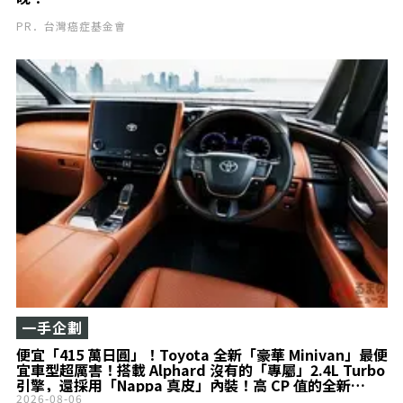
PR．台灣癌症基金會
一手企劃
便宜「415 萬日圓」！Toyota 全新「豪華 Minivan」最便
宜車型超厲害！搭載 Alphard 沒有的「專屬」2.4L Turbo
引擎，還採用「Nappa 真皮」內裝！高 CP 值的全新
Vellfire Z Premier 究竟有什麼魅力？
2026-08-06