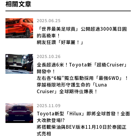
相關文章
2025.06.25
「世界最美足球員」公開超過3000萬日圓
被
的高級車！
網友狂讚「好華麗！」
2025.10.26
全長超過6米！Toyota新「超級Cruiser」
l
開發中！
左右各“6輪”獨立驅動採用「最強6WD」！
穿越極限地形守護生命的「Luna
Cruiser」全球期待值爆表！
2025.11.09
施
Toyota新型「Hilux」即將全球首發！全面
大改款登場!?
將搭載柴油與BEV版本11月10日於泰國正
式亮相