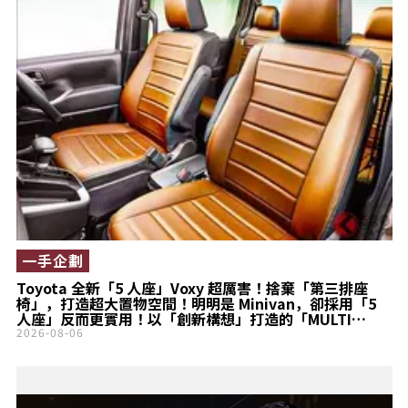
一手企劃
Toyota 全新「5 人座」Voxy 超厲害！捨棄「第三排座
椅」，打造超大置物空間！明明是 Minivan，卻採用「5
人座」反而更實用！以「創新構想」打造的「MULTI
UTILITY」究竟是什麼？
2026-08-06