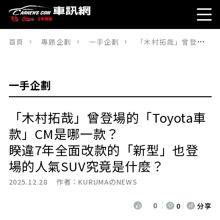
首頁
專題企劃
一手企劃
「木村拓哉」曾登場的「Toyota車款」CM是哪一款？ 睽違7年全面改款的「新型」也登場的人氣SUV究竟是什麼？
一手企劃
「木村拓哉」曾登場的「Toyota車
款」CM是哪一款？
睽違7年全面改款的「新型」也登
場的人氣SUV究竟是什麼？
2025.12.28 作者：
KURUMAのNEWS
0
0
分享