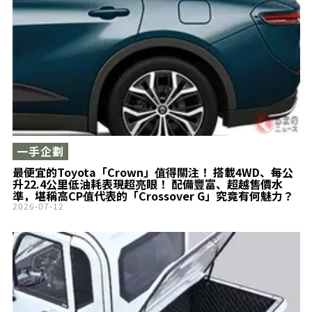
一手企劃
最便宜的Toyota「Crown」值得關注！ 搭載4WD、每公
升22.4公里低油耗表現超亮眼！ 配備豐富、超越售價水
準，堪稱高CP值代表的「Crossover G」究竟有何魅力？
2026-07-12