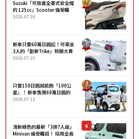
Suzuki「可放進全罩式安全帽
的 125cc」Scooter 備受矚
目！採用全新流線設計與各項
2026.07.20
升級，騎乘更加舒適！已陸續
開始出口的新款「B...
新車只要60萬日圓起！可乘坐
3人的「創新Trike」熱銷大賣
成為人氣車款！「養車成本真
2026.07.10
的超便宜！」「150日圓就能
跑100公里」「小朋友坐得...
只要150日圓就能跑「100公
里」！ 新車售價69萬日圓的
「3人座」Trike大受歡迎！ 順
2026.07.12
應時代需求，究竟為何能迅速
熱賣？
清新綠色的最新「3排7人座」
Minivan 備受矚目！ 採用全長