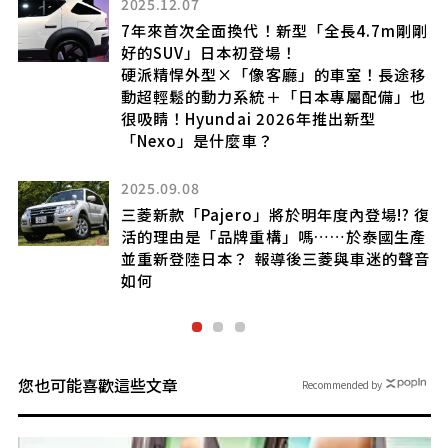
2025.12.07
得
7年來首次全面換代！新型「全長4.7m剛剛
好的SUV」日本初登場！
硬派精悍外型×「像客廳」的車室！長途移
動超輕鬆的動力系統＋「日本專屬配備」也
很吸睛！Hyundai 2026年推出新型
！
「Nexo」是什麼車？
l」
正統
2025.09.08
三菱新款「Pajero」將於明年度內登場!? 復
活的理由是「品牌重構」嗎……於泰國生產
並重新登陸日本？ 報導後三菱與車迷的聲音
如何
您也可能喜歡這些文章
Recommended by