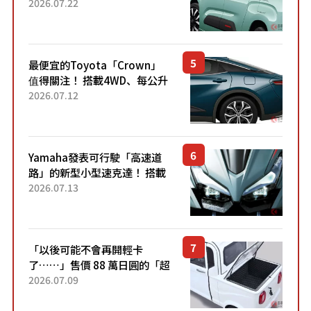
4.7公尺剛剛好的車身尺寸與
2026.07.22
「滑門」設計！ 還推出467萬
元日圓起的5人座版...
最便宜的Toyota「Crown」
值得關注！ 搭載4WD、每公升
22.4公里低油耗表現超亮眼！
2026.07.12
配備豐富、超越售價水準，堪
稱高CP值代表的「...
Yamaha發表可行駛「高速道
路」的新型小型速克達！ 搭載
能享受超強勁「渦輪感」的動
2026.07.13
力系統！ 採用與高階「Super
Sport」車款相同的...
「以後可能不會再開輕卡
了……」售價 88 萬日圓的「超
迷你輕型貨車」引發兩極評
2026.07.09
價！「150 日圓就能跑 100 公
里！」「免驗車真的太棒