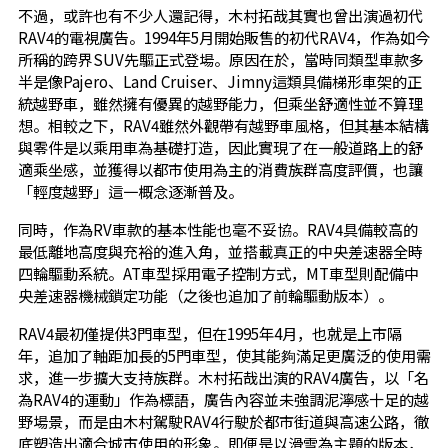
不過，或許也有不少人還記得，木村拓哉其實也曾出演過初代
RAV4的電視廣告。1994年5月開始販售的初代RAV4，作為如今
所稱的跨界SUV先驅正式登場。原因在於，當時同類型車款多
半是像Pajero、Land Cruiser、Jimny這類具備梯形車架的正
統越野車，雖然擁有優異的越野能力，但乘坐舒適性並不算理
想。相較之下，RAV4雖然外觀帶有越野車風格，但其基本結構
與零件是以乘用車為基礎打造，因此實現了在一般道路上的舒
適乘坐感，並獲得以都市使用為主的消費族群高度評價，也讓
「輕度越野」這一概念逐漸普及。
同時，作為RV車款的基本性能也毫不妥協。RAV4具備較高的
最低離地高度與充裕的進入角，並搭載真正的中央差速器全時
四輪驅動系統。AT車型採用電子控制方式，MT車型則配備中
央差速器機械鎖定功能（之後也追加了前輪驅動版本）。
RAV4最初僅提供3門車型，但在1995年4月，也就是上市隔
年，追加了軸距加長的5門車型，使其能夠滿足更廣泛的使用需
求，進一步擴大支持族群。木村拓哉出演的RAV4廣告，以「名
為RAV4的運動」作為標語，廣告內容並未強調泥濘感十足的越
野場景，而是由木村駕駛RAV4行駛於都市街道與高速公路，徹
底塑造出適合城市使用的形象。即便是以滑雪為主題的版本，