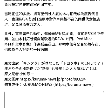
背景設定也是前往室內滑雪場。
當時正值20多歲、擁有壓倒性人氣的木村拓哉成為廣告代言
人，也讓RAV4成功打進原本對汽車興趣不高的同世代女性族
群，足見其影響力之大。
此外，當年廣告活動中，還曾舉辦抽獎企劃，將實際於CM中使
用、並由木村拓哉親自駕駛過的RAV4（5門、Red Mica
Metallic車身色）作為贈品送出。那輛車如今是否仍然存在，
也成為令人好奇的一段逸聞。
原文出處:
「キムタク」が登場した「トヨタ車」のCMって？ 7
年ぶり全面刷新遂げた“新型”も登場した大人気SUV“とは
原文記者:小鮒康一
原文圖庫:
https://kuruma-news.jp/photo/993284
想看更多：
KURUMAのNEWS
(
https://kuruma-news.
)