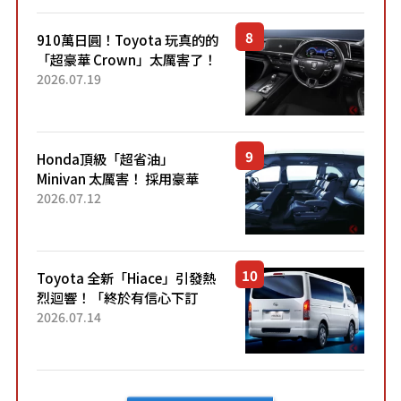
了！...
910萬日圓！Toyota 玩真的的
「超豪華 Crown」太厲害了！
採用由「匠人技藝」打造的
2026.07.19
「專屬車色」與運動化「底盤
設定」！還配備專屬豪華...
Honda頂級「超省油」
Minivan 太厲害！ 採用豪華
「真皮座椅」與專屬「黑色內
2026.07.12
裝」！ 每公升可跑約20公里，
兼具優異節能表現與舒適
「三...
Toyota 全新「Hiace」引發熱
烈迴響！「終於有信心下訂
了！」「哪個等級交車最
2026.07.14
快？」討論不斷！但下訂後竟
然還要等「超過半年」才能交
車？...