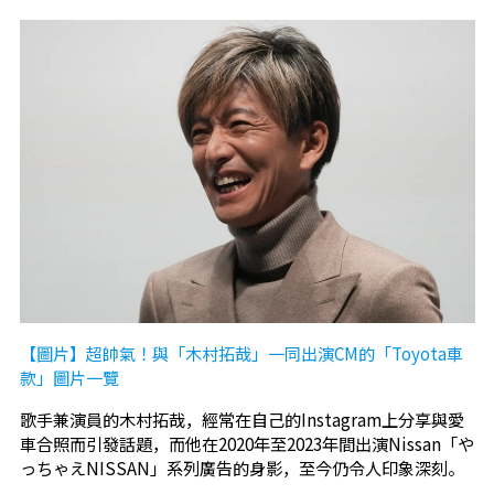
【圖片】超帥氣！與「木村拓哉」一同出演CM的「Toyota車
款」圖片一覽
歌手兼演員的木村拓哉，經常在自己的Instagram上分享與愛
車合照而引發話題，而他在2020年至2023年間出演Nissan「や
っちゃえNISSAN」系列廣告的身影，至今仍令人印象深刻。