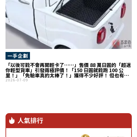
一手企劃
「以後可能不會再開輕卡了……」售價 88 萬日圓的「超迷
你輕型貨車」引發兩極評價！「150 日圓就能跑 100 公
里！」「免驗車真的太棒了！」獲得不少好評！ 但也有人
喊話「希望貨斗再大一點！」維持成本超便宜的
2026-07-09
Bubble「VIVEL TRIKE」話題十足！
人氣排行