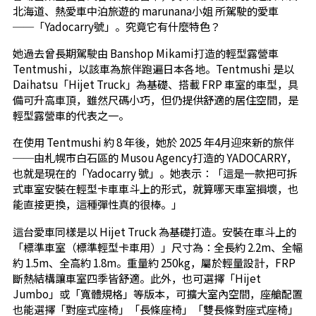
北海道、熱愛車中泊旅遊的 marunana小姐 所駕駛的愛車
──「Yadocarry號」。究竟它有什麼特色？
她過去曾長期駕駛由 Banshop Mikami打造的輕型露營車
Tentmushi，以該車為旅伴跑遍日本各地。Tentmushi 是以
Daihatsu「Hijet Truck」為基礎、搭載 FRP 車室的車型，具
備可升高車頂，雖然尺碼小巧，但仍提供舒適的居住空間，是
輕型露營車的代表之一。
在使用 Tentmushi 約 8 年後，她於 2025 年4月迎來新的旅伴
──由札幌市白石區的 Musou Agency打造的 YADOCARRY，
也就是現在的「Yadocarry 號」。她表示：「這是一款把可拆
式車室安裝在輕型卡車車斗上的形式，就算哪天車室損壞，也
能直接更換，這種彈性真的很棒。」
這台愛車同樣是以 Hijet Truck 為基礎打造。安裝在車斗上的
「標準車室（標準輕型卡車用）」尺寸為：全長約 2.2m、全幅
約 1.5m、全高約 1.8m。重量約 250kg，屬於輕量設計，FRP
斷熱結構讓車室四季皆舒適。此外，也可選擇「Hijet
Jumbo」或「寬體規格」等版本，可擴大室內空間，座艙配置
也能選擇「對座式座椅」「長條座椅」「雙長條對座式座椅」