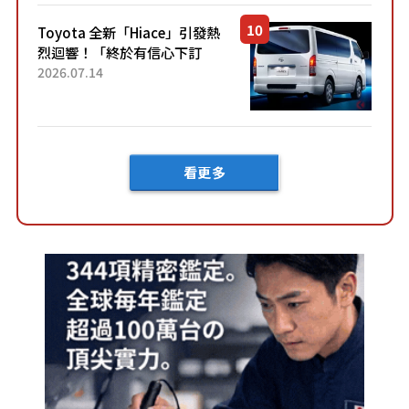
「三...
Toyota 全新「Hiace」引發熱
烈迴響！「終於有信心下訂
了！」「哪個等級交車最
2026.07.14
快？」討論不斷！但下訂後竟
然還要等「超過半年」才能交
車？...
看更多