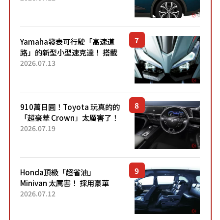
配備豐富、超越售價水準，堪
稱高CP值代表的「...
Yamaha發表可行駛「高速道
路」的新型小型速克達！ 搭載
能享受超強勁「渦輪感」的動
2026.07.13
力系統！ 採用與高階「Super
Sport」車款相同的...
910萬日圓！Toyota 玩真的的
「超豪華 Crown」太厲害了！
採用由「匠人技藝」打造的
2026.07.19
「專屬車色」與運動化「底盤
設定」！還配備專屬豪華...
Honda頂級「超省油」
Minivan 太厲害！ 採用豪華
「真皮座椅」與專屬「黑色內
2026.07.12
裝」！ 每公升可跑約20公里，
兼具優異節能表現與舒適