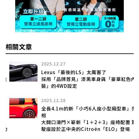
相關文章
2025.12.27
Lexus「最後的LS」太厲害了
性
採用「品牌首見」漆黑車身與「豪華紅色內
裝」的4WD設定
2025.12.28
全長4.1m的新「小巧6人座小型廂型車」亮
烈
相
人
大開口滑門×嶄新「1＋2＋3」座椅配置 駕
力
駛座設於正中央的Citroën「ELO」登場
版