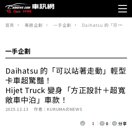
首頁
專題企劃
一手企劃
Daihatsu 的「可以站著走動」輕型卡車超驚豔！ Hijet Truck 變身「方正設計＋超寬敞車中泊」車款！
一手企劃
Daihatsu 的「可以站著走動」輕型
卡車超驚豔！
Hijet Truck 變身「方正設計＋超寬
敞車中泊」車款！
2025.12.13 作者：
KURUMAのNEWS
1
0
分享