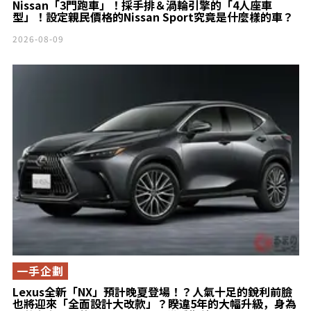
Nissan「3門跑車」！採手排＆渦輪引擎的「4人座車
型」！設定親民價格的Nissan Sport究竟是什麼樣的車？
2026-08-09
一手企劃
Lexus全新「NX」預計晚夏登場！？人氣十足的銳利前臉
也將迎來「全面設計大改款」？睽違5年的大幅升級，身為