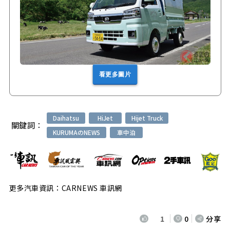
看更多圖片
Daihatsu
HiJet
Hijet Truck
關鍵詞：
KURUMAのNEWS
車中泊
更多汽車資訊：CARNEWS 車訊網
1
0
分享