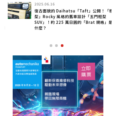
2025.06.16
復古面貌的 Daihatsu「Taft」公開！「輕
型」Rocky 風格的舊車設計「五門輕型
SUV」！約 225 萬日圓的「Brat 規格」是
列
什麼？
」