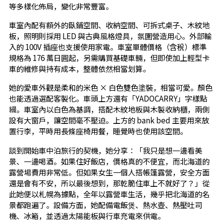
等多樣化佈局，變化非常豐富。
車室內配有額外的臥鋪空間、收納空間、可拆式桌子、木紋地
板，照明則採用 LED 與古典風格燈具，氛圍營造用心。外部輸
入的 100V 插座也支援使用家電。車室單體價格（含稅）標準
規格為 176 萬日圓起，另需購買基礎車輛，但即使加上輕型卡
車的維修與持有成本，整體依然相當划算。
她的愛車外觀是柔和的米色 × 白色雙色塗裝，相當可愛。顏色
也能透過選配客製化。車頭上方還有「YADOCARRY」字樣點
綴。車室內以白色為基調，搭配木紋地板與木製收納櫃，兩側
設有大窗戶，讓空間毫不壓迫。上方的 bank bed 主要用來放
置行李，平時用長條座椅用餐，睡覺時也使用該空間。
談到開始車中泊旅行的契機，她分享：「我只是想一邊看美
景、一邊喝酒。如果住好飯店，價格真的不便宜，而北海道的
露營場費用非常低。但如果女生一個人搭帳篷露營，安全方面
還是會有不安，所以最後想到，那乾脆住車上不就好了？」從
此她便以札幌為據點，全年以露營車生活，幾乎把北海道的名
景都跑遍了。設備方面，她配備電飯煲、熱水壺、熱壓吐司
機、冰箱，並透過太陽能板與行車充電來供電。