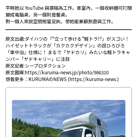
平時她以 YouTube 與撰稿為工作。車室內，一個收納櫃可打開
變成電腦桌，另一個則是餐桌。
對一個人來說空間相當足夠，使她能兼顧旅遊與工作。
原文出處:
ダイハツの「“立って歩ける”軽トラ!?」がスゴい！
ハイゼットトラックが「カクカクデザイン」の超ひろびろ
「車中泊」仕様に！ まるで「ヤドカリ」みたいな軽トラキャ
ンパー「ヤドキャリー」に注目
原文記者:シープロダクション
原文圖庫:
https://kuruma-news.jp/photo/986310
想看更多：
KURUMAのNEWS
(
https://kuruma-news.
)