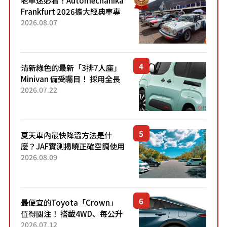
Frankfurt 2026擴大經典車專
區 1954年珍稀古董車現場修復
2026.08.07
清新綠色的最新「3排7人座」
Minivan 備受矚目！ 採用全長
4.7公尺剛剛好的車身尺寸與
2026.07.22
「滑門」設計！ 還推出467萬
元日圓起的5人座版...
夏天車內最快降溫方法是什
麼？JAF實測揭曉正確空調使用
方式
2026.08.09
最便宜的Toyota「Crown」
值得關注！ 搭載4WD、每公升
22.4公里低油耗表現超亮眼！
2026.07.12