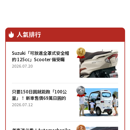
人氣排行
Suzuki「可放進全罩式安全帽
的 125cc」Scooter 備受矚
目！採用全新流線設計與各項
2026.07.20
升級，騎乘更加舒適！已陸續
開始出口的新款「B...
只要150日圓就能跑「100公
里」！ 新車售價69萬日圓的
「3人座」Trike大受歡迎！ 順
2026.07.12
應時代需求，究竟為何能迅速
熱賣？
老車迷必看！Automechanika