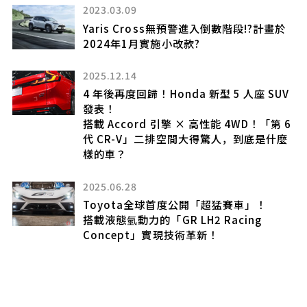
2023.03.09
流
Yaris Cross無預警進入倒數階段!?計畫於
的
2024年1月實施小改款?
輪
款
2025.12.14
4 年後再度回歸！Honda 新型 5 人座 SUV
發表！
搭載 Accord 引擎 × 高性能 4WD！「第 6
代 CR-V」二排空間大得驚人，到底是什麼
車
樣的車？
-
2025.06.28
Toyota全球首度公開「超猛賽車」！
搭載液態氫動力的「GR LH2 Racing
Concept」實現技術革新！
駕究