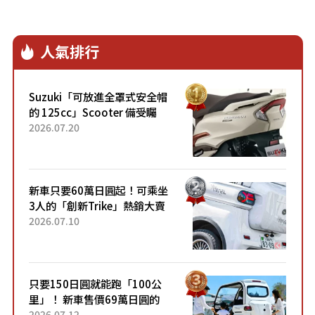
人氣排行
Suzuki「可放進全罩式安全帽
的 125cc」Scooter 備受矚
目！採用全新流線設計與各項
2026.07.20
升級，騎乘更加舒適！已陸續
開始出口的新款「B...
新車只要60萬日圓起！可乘坐
3人的「創新Trike」熱銷大賣
成為人氣車款！「養車成本真
2026.07.10
的超便宜！」「150日圓就能
跑100公里」「小朋友坐得...
只要150日圓就能跑「100公
里」！ 新車售價69萬日圓的
「3人座」Trike大受歡迎！ 順
2026.07.12