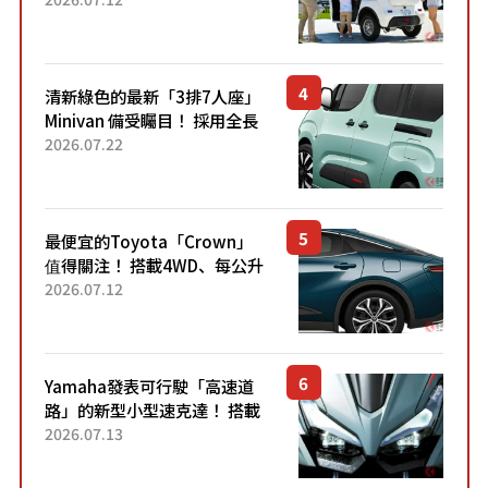
應時代需求，究竟為何能迅速
熱賣？
清新綠色的最新「3排7人座」
Minivan 備受矚目！ 採用全長
4.7公尺剛剛好的車身尺寸與
2026.07.22
「滑門」設計！ 還推出467萬
元日圓起的5人座版...
最便宜的Toyota「Crown」
值得關注！ 搭載4WD、每公升
22.4公里低油耗表現超亮眼！
2026.07.12
配備豐富、超越售價水準，堪
稱高CP值代表的「...
Yamaha發表可行駛「高速道
路」的新型小型速克達！ 搭載
能享受超強勁「渦輪感」的動
2026.07.13
力系統！ 採用與高階「Super
Sport」車款相同的...