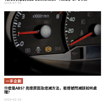
happy1全新「City Turbo」正式亮相
2026-07-05
一手企劃
什麼是ABS? 亮燈原因及熄滅方法，若燈號閃滅該如何處
理?
2024-02-20