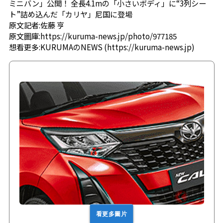
ミニバン」公開！ 全長4.1mの「小さいボディ」に“3列シー
ト”詰め込んだ「カリヤ」尼国に登場
原文記者:
佐藤 亨
原文圖庫:https://kuruma-news.jp/photo/977185
想看更多:KURUMAのNEWS (https://kuruma-news.jp)
看更多圖片