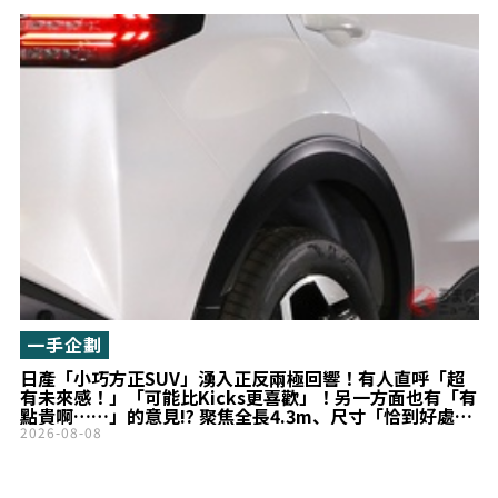
一手企劃
日產「小巧方正SUV」湧入正反兩極回響！有人直呼「超
有未來感！」「可能比Kicks更喜歡」！另一方面也有「有
點貴啊……」的意見!? 聚焦全長4.3m、尺寸「恰到好處」
的「KAIT」巴西車型！
2026-08-08