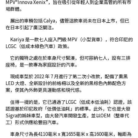
MPV“Innova Xenix”，旨在吸引從年輕人到企業高管的所有市
場群體。
展出的車輛包括 Calya，儘管這款車尚未在日本上市，但已
在日本引起了廣泛關注。
Kariya 是一款七人座入門級 MPV（小型貨車），符合印尼的
LCGC（低成本綠色汽車）政策。
它的獨特之處在於車身尺寸緊湊，但可容納七人，設有三排
座椅，是一款專為家庭設計的汽車。
現成車型於 2022 年 7 月進行了第二次小改款，配備了熏黑
LED 大燈、全新設計的前格柵以及全新的黑棕色內飾配色方
案，使其內外飾更具運動感和現代感。
值得一提的是，它已通過了LCGC（低成本低油耗）認證，該
認證基於印尼政府「低價低油耗」的標準。此外，它也是大發
Sigra的姊妹車型，由大發汽車開發生產，並以OEM（整車代
工）形式供應給豐田汽車。
車身尺寸為長4110毫米 x 寬1655毫米 x 高1600毫米，軸距為