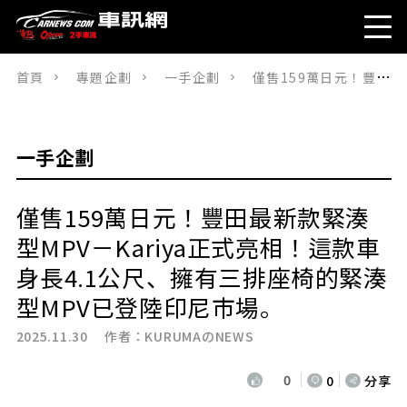
首頁
專題企劃
一手企劃
僅售159萬日元！豐田最新款緊湊型MPV－Kariya正式亮相！這款車身長4.1公尺、擁有三排座椅的緊湊型MPV已登陸印尼市場。
一手企劃
僅售159萬日元！豐田最新款緊湊
型MPV－Kariya正式亮相！這款車
身長4.1公尺、擁有三排座椅的緊湊
型MPV已登陸印尼市場。
2025.11.30 作者：
KURUMAのNEWS
0
0
分享