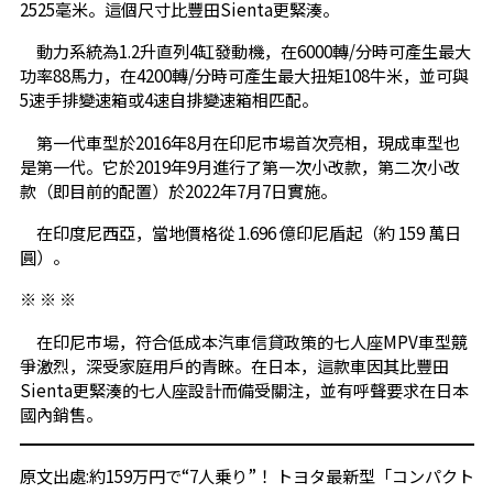
2525毫米。這個尺寸比豐田Sienta更緊湊。
動力系統為1.2升直列4缸發動機，在6000轉/分時可產生最大
功率88馬力，在4200轉/分時可產生最大扭矩108牛米，並可與
5速手排變速箱或4速自排變速箱相匹配。
第一代車型於2016年8月在印尼市場首次亮相，現成車型也
是第一代。它於2019年9月進行了第一次小改款，第二次小改
款（即目前的配置）於2022年7月7日實施。
在印度尼西亞，當地價格從 1.696 億印尼盾起（約 159 萬日
圓）。
※ ※ ※
在印尼市場，符合低成本汽車信貸政策的七人座MPV車型競
爭激烈，深受家庭用戶的青睞。在日本，這款車因其比豐田
Sienta更緊湊的七人座設計而備受關注，並有呼聲要求在日本
國內銷售。
原文出處:約159万円で“7人乗り”！ トヨタ最新型「コンパクト