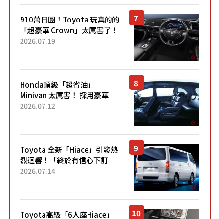
910萬日圓！Toyota 玩真的的
「超豪華 Crown」太厲害了！
採用由「匠人技藝」打造的
2026.07.19
「專屬車色」與運動化「底盤
設定」！還配備專屬豪華...
Honda頂級「超省油」
Minivan 太厲害！ 採用豪華
「真皮座椅」與專屬「黑色內
2026.07.12
裝」！ 每公升可跑約20公里，
兼具優異節能表現與舒適
「三...
Toyota 全新「Hiace」引發熱
烈迴響！「終於有信心下訂
了！」「哪個等級交車最
2026.07.14
快？」討論不斷！但下訂後竟
然還要等「超過半年」才能交
車？...
Toyota高級「6人座Hiace」