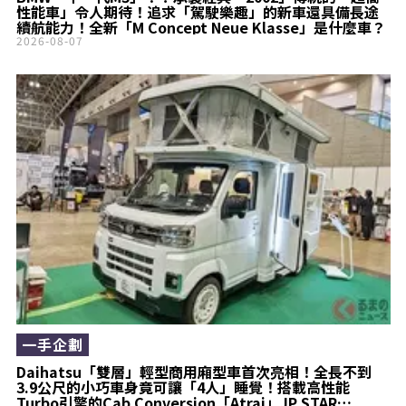
性能車」令人期待！追求「駕駛樂趣」的新車還具備長途
續航能力！全新「M Concept Neue Klasse」是什麼車？
2026-08-07
一手企劃
Daihatsu「雙層」輕型商用廂型車首次亮相！全長不到
3.9公尺的小巧車身竟可讓「4人」睡覺！搭載高性能
Turbo引擎的Cab Conversion「Atrai」JP STAR