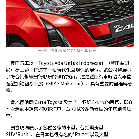
一款性價比極高的7人座小型貨車！
豐田汽車以「Toyota Ada Untuk Indonesia」（豐田為印
尼）為主題，打造了一個現代化且環保的展位。該公司還展示
了符合其永續出行願景的環保技術。這是豐田汽車時隔六年重
返望加錫國際車展（GIIAS Makassar），具有重要的里程碑意
義。
當地經銷商 Carra Toyota 設定了一個雄心勃勃的目標，即在
本次活動中銷售 400 輛汽車，並著眼於蓬勃發展的年底銷售旺
季。
展會現場展示了各種各樣的車型，包括緊湊型
SUV“Rush”、在日本也很有名的“Raize”以及大型