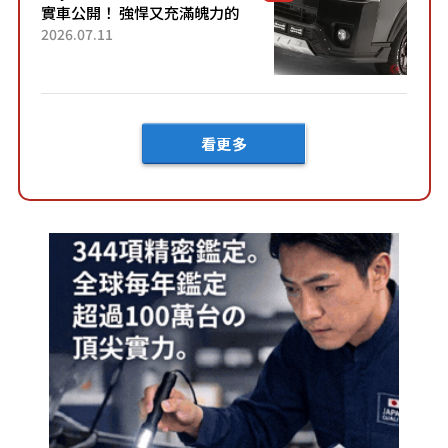
實車公開！ 強悍又充滿魄力的
「全黑設計」搭配特別「豪華
2026.07.11
內裝」！ Premium打造的「限
定Bruno」由...
看更多