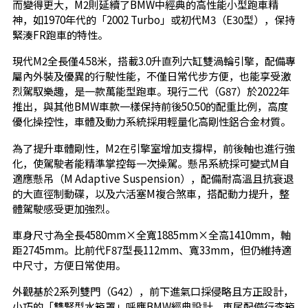
而變得更大，M2則延續了BMW中經典的高性能小型跑車精
神，如1970年代的「2002 Turbo」或初代M3（E30型），保持
緊湊FR跑車的特性。
現代M2全長僅4.58米，搭載3.0升直列六缸雙渦輪引擎，配備專
屬內外裝及優異的行駛性能，不僅日常代步方便，也能享受激
烈駕馭樂趣，是一款萬能型跑車。現行二代（G87）於2022年
推出，與其他BMW車款一樣保持前後50:50的配重比例，高度
優化操控性，車體及動力系統採用輕量化高剛性鋁合金材質。
為了提升車體剛性，M2在引擎室增加支撐桿，前後軸也進行強
化，使駕駛者能精準掌控每一次操駕。懸吊系統採可變式M自
適應懸吊（M Adaptive Suspension），配備耐高溫且抗衰退
的大直徑制動碟，以及六活塞M複合煞車，搭配動力提升，整
體駕駛感受更加強烈。
車身尺寸為全長4580mm×全寬1885mm×全高1410mm，軸
距2745mm。比前代F87型長112mm、寬33mm，但仍維持適
中尺寸，方便日常使用。
外觀基於2系列雙門（G42），前下進氣口採侵略且方正設計，
小巧的「雙腎型水箱罩」呼應BMW經典設計。車尾配備行李箱