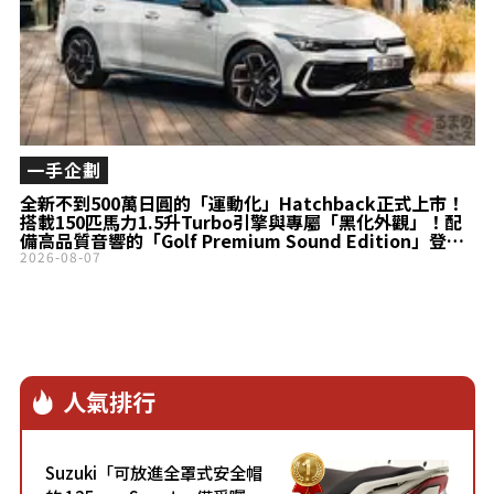
一手企劃
全新不到500萬日圓的「運動化」Hatchback正式上市！
搭載150匹馬力1.5升Turbo引擎與專屬「黑化外觀」！配
備高品質音響的「Golf Premium Sound Edition」登
場！
2026-08-07
人氣排行
Suzuki「可放進全罩式安全帽