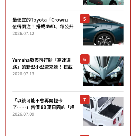
元日圓起的5人座版...
最便宜的Toyota「Crown」
值得關注！ 搭載4WD、每公升
22.4公里低油耗表現超亮眼！
2026.07.12
配備豐富、超越售價水準，堪
稱高CP值代表的「...
Yamaha發表可行駛「高速道
路」的新型小型速克達！ 搭載
能享受超強勁「渦輪感」的動
2026.07.13
力系統！ 採用與高階「Super
Sport」車款相同的...
「以後可能不會再開輕卡
了……」售價 88 萬日圓的「超
迷你輕型貨車」引發兩極評
2026.07.09
價！「150 日圓就能跑 100 公
里！」「免驗車真的太棒
了！...