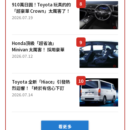
910萬日圓！Toyota 玩真的的
「超豪華 Crown」太厲害了！
採用由「匠人技藝」打造的
2026.07.19
「專屬車色」與運動化「底盤
設定」！還配備專屬豪華...
Honda頂級「超省油」
Minivan 太厲害！ 採用豪華
「真皮座椅」與專屬「黑色內
2026.07.12
裝」！ 每公升可跑約20公里，
兼具優異節能表現與舒適
「三...
Toyota 全新「Hiace」引發熱
烈迴響！「終於有信心下訂
了！」「哪個等級交車最
2026.07.14
快？」討論不斷！但下訂後竟
然還要等「超過半年」才能交
車？...
看更多