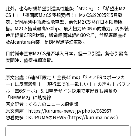
此外，也有呼聲希望引進高性能版「M2 CS」：「希望出M2
CS！」「德國版M2 CS我想要啊！」M2 CS於2025年5月發
表，是M系列中頂級性能車型，前代M2 CS曾在日本限量販
售。M2 CS搭載最高530hp、最大扭力650Nm的動力，內外裝
使用輕量CFRP材質，鍛造鋁圈減輕約30公斤，並配專屬座椅
及Alcantara內裝，是BMW迷夢幻車款。
目前尚未宣布M2 CS是否導入日本，但一旦引進，勢必引發高
度關注，值得持續追蹤。
原文出處：
6速MT設定！ 全長4.5mの「2ドアFRスポーツカ
ー」に反響殺到！ 「現行車で唯一欲しい！」の声も！ パワフ
ル「直6ターボ」＆旧車デザイン採用で車好きも興奮の
「BMW M2」に熱視線
原文記者：
くるまのニュース編集部
原文圖庫：
https://kuruma-news.jp/photo/962957
想看更多：
KURUMAのNEWS (https://kuruma-news.)