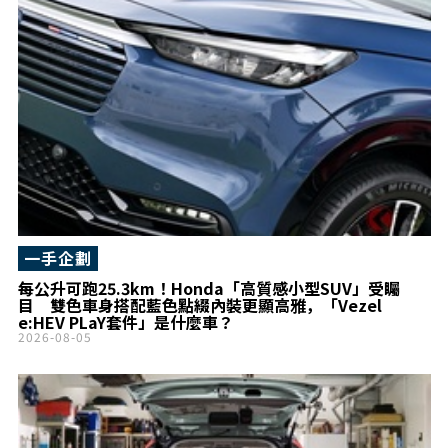
一手企劃
每公升可跑25.3km！Honda「高質感小型SUV」受矚
目 雙色車身搭配藍色點綴內裝更顯高雅，「Vezel
e:HEV PLaY套件」是什麼車？
2026-08-05