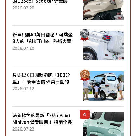
的 125cc」Scooter 備受矚
目！採用全新流線設計與各項
2026.07.20
升級，騎乘更加舒適！已陸續
開始出口的新款「B...
新車只要60萬日圓起！可乘坐
3人的「創新Trike」熱銷大賣
成為人氣車款！「養車成本真
2026.07.10
的超便宜！」「150日圓就能
跑100公里」「小朋友坐得...
只要150日圓就能跑「100公
里」！ 新車售價69萬日圓的
「3人座」Trike大受歡迎！ 順
2026.07.12
應時代需求，究竟為何能迅速
熱賣？
清新綠色的最新「3排7人座」
Minivan 備受矚目！ 採用全長
4.7公尺剛剛好的車身尺寸與
2026.07.22
「滑門」設計！ 還推出467萬