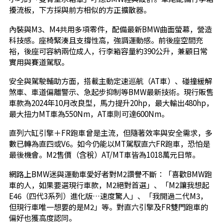
擾流板，下方採與前方相似的方正擴散器。
內裝與M3、M4共用多項零件，配備最新BMW曲面螢幕，營造
科技感。座椅緊湊且支撐性高，強調運動感。前後座空間充
裕，後座可容納兩位成人，行李箱容量約390公升，兼顧日常
實用與賽道駕馭。
安全與駕駛輔助方面，搭載主動定速巡航（AT車）、碰撞緩解
煞車、車道偏離警示、急起步抑制等BMW最新技術。現行販售
車款為2024年10月改良型，馬力提升20hp，最大輸出480hp，
最大扭力MT車為550Nm，AT車則可達600Nm。
直列六缸引擎＋FR跑車曾是主流，但隨著效率與安全需求，多
數已轉為直四或V6。如今仍能以MT駕馭直六FR跑車，恐怕是
最後機會。M2售價（含稅）AT/MT車皆為1018萬元日幣。
網路上BMW迷與運動車愛好者對M2讚譽不斷：「喜歡BMW跑
車的人，如果要選現行車款，M2絕對首選」、「M2讓我想起
E46（四代3系列）進化版…速度驚人」、「我開過二代M3，
但現行車唯一想要的是M2」等。對直六引擎及FR雙門跑車的
偏好也獲高度認同。