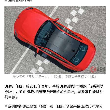
かつての「マルニターボ」「30M3」の遺伝子を持つ「M2」
BMW「M2」於2015年登場，基於BMW的雙門轎跑「2系列雙
門版」，並由BMW的賽車部門BMW M設計，屬於高性能M系
列車款。
M系列的經典車款如「M3」和「M5」隨著基礎車款尺寸增大