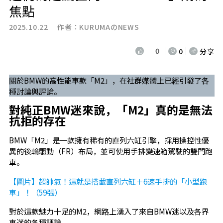
焦點
2025.10.22 作者：
KURUMAのNEWS
0
0
分享
關於BMW的高性能車款「M2」，在社群媒體上已經引發了各
種討論與評論。
對純正BMW迷來說，「M2」真的是無法
抗拒的存在
BMW「M2」是一款擁有稀有的直列六缸引擎，採用操控性優
異的後輪驅動（FR）布局，並可使用手排變速箱駕駛的雙門跑
車。
【圖片】超帥氣！這就是搭載直列六缸＋6速手排的「小型跑
車」！（59張）
對於這款魅力十足的M2，網路上湧入了來自BMW迷以及各界
車迷的各種評論。