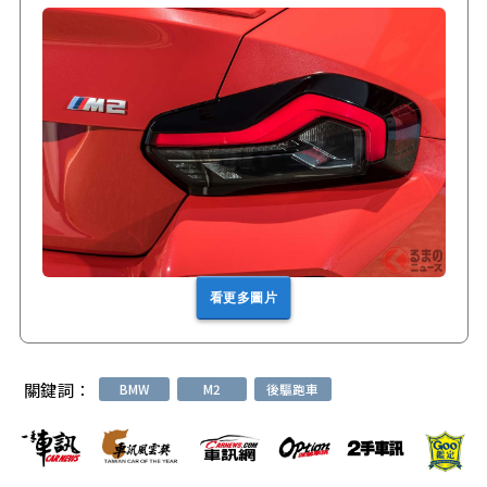
看更多圖片
關鍵詞：
BMW
M2
後驅跑車