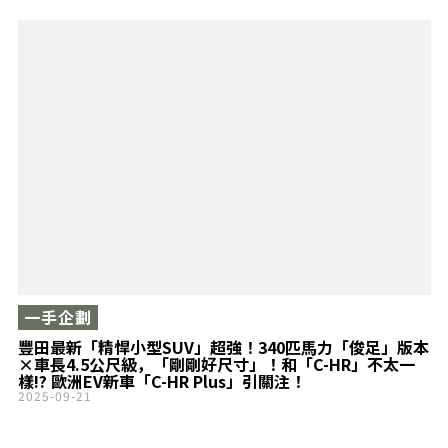
一手企劃
豐田最新「精悍小型SUV」超強！340匹馬力「俊足」版本
×車長4.5公尺級，「剛剛好尺寸」！和「C-HR」不太一
樣!? 歐洲EV新車「C-HR Plus」引關注！
2025-09-21