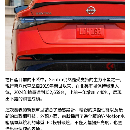
在日產目前的車系中，Sentra仍然是受支持的主力車型之一。
現行第八代車型自2019年問世以來，在北美市場保持穩定人
氣，2024年銷量達到152,659台，比前一年增加了40%，展現
出不錯的銷售成績。
這次發表的新款車型結合了動感設計、精緻的操控性能以及最
新的車聯網科技。外觀方面，前臉採用了進化版的V-Motion水
箱護罩與銳利的薄型LED投射頭燈，不僅大幅提升亮度，也營
造出更洗練的表情。