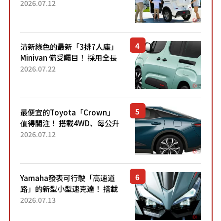
「3人座」Trike大受歡迎！ 順
2026.07.12
應時代需求，究竟為何能迅速
熱賣？
清新綠色的最新「3排7人座」
Minivan 備受矚目！ 採用全長
4.7公尺剛剛好的車身尺寸與
2026.07.22
「滑門」設計！ 還推出467萬
元日圓起的5人座版...
最便宜的Toyota「Crown」
值得關注！ 搭載4WD、每公升
22.4公里低油耗表現超亮眼！
2026.07.12
配備豐富、超越售價水準，堪
稱高CP值代表的「...
Yamaha發表可行駛「高速道
路」的新型小型速克達！ 搭載
能享受超強勁「渦輪感」的動
2026.07.13
力系統！ 採用與高階「Super