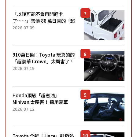
Sport」車款相同的...
「以後可能不會再開輕卡
了……」售價 88 萬日圓的「超
迷你輕型貨車」引發兩極評
2026.07.09
價！「150 日圓就能跑 100 公
里！」「免驗車真的太棒
了！...
910萬日圓！Toyota 玩真的的
「超豪華 Crown」太厲害了！
採用由「匠人技藝」打造的
2026.07.19
「專屬車色」與運動化「底盤
設定」！還配備專屬豪華...
Honda頂級「超省油」
Minivan 太厲害！ 採用豪華
「真皮座椅」與專屬「黑色內
2026.07.12
裝」！ 每公升可跑約20公里，
兼具優異節能表現與舒適
「三...
Toyota 全新「Hiace」引發熱