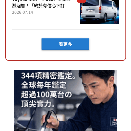
烈迴響！「終於有信心下訂
了！」「哪個等級交車最
2026.07.14
快？」討論不斷！但下訂後竟
然還要等「超過半年」才能交
車？...
看更多