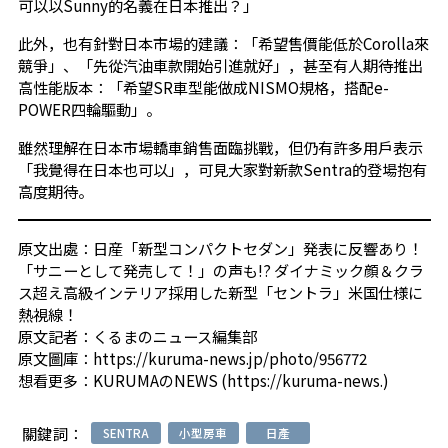
可以以Sunny的名義在日本推出？」
此外，也有針對日本市場的建議：「希望售價能低於Corolla來
競爭」、「先從汽油車款開始引進就好」，甚至有人期待推出
高性能版本：「希望SR車型能做成NISMO規格，搭配e-
POWER四輪驅動」。
雖然理解在日本市場轎車銷售面臨挑戰，但仍有許多用戶表示
「我覺得在日本也可以」，可見大家對新款Sentra的登場抱有
高度期待。
原文出處：
日産「新型コンパクトセダン」発表に反響あり！
「サニーとして発売して！」の声も!? ダイナミック顔＆クラ
ス超え高級インテリア採用した新型「セントラ」米国仕様に
熱視線！
原文記者：
くるまのニュース編集部
原文圖庫：
https://kuruma-news.jp/photo/956772
想看更多：
KURUMAのNEWS (https://kuruma-news.)
關鍵詞：
SENTRA
小型房車
日產