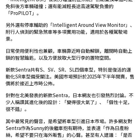
免斜後方車輛碰撞；還有能減輕長途高速駕駛負擔的
「ProPILOT」。
另外還有停車輔助的「Intelligent Around View Monitor」、
附行人偵測的緊急煞車等多項實用功能，適用於各種駕駛場
景。
日常使用便利性也兼顧，車輛靠近時自動解鎖，離開時自動上
鎖的智慧鑰匙，以及方便放取大型行李的置物空間。
新款Sentra共有S、SV、SR、SL四個車型，特別是復活的運
動化SR車型備受關注。美國市場預計於2025年下半年開賣，售
價將於接近上市時公佈。
針對在北美發表的新款Sentra，日本網友也引發熱烈討論。不
少人稱讚其進化後的設計：「變得很大氣了」、「個性十足，
很不錯」。
其中最常見的聲音，是希望將車型引進日本市場。許多網友對
Sentra作為Sunny的後繼車抱有期待，並表達「作為日產粉
絲，希望不要只在海外販售」的心聲。甚至有人建議：「是否