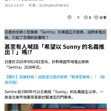
2025.10.07 作者：
KURUMAのNEWS
0
0
分享
日產的全新小型房車「Sentra」在美國正式發表。這款車推出
後，引起了怎樣的反響呢？
甚至有人喊話「希望以 Sunny 的名義推
出！」嗎!?
日產於2025年9月24日宣布，針對美國市場推出新款
「Sentra」2026年式。
【圖片】超級帥氣！這就是日產的新款「緊湊型房車」！（超
過30張）
Sentra 自1980年代以北美版「Sunny」的名義誕生以來，一
直是北美市場廣受喜愛的緊湊型四門房車。