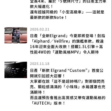
全長4米、屬於「5號牌尺寸」的日產主力車
款大幅進化！
還有超越同級的「小型高級車」——這就是
最新款的新款Note！
市！
2026.02.21
6
何
日產「全新Elgrand」今夏即將登場！劍指
「Alphard／Vellfire」的旗艦車款，睽違
16年迎來全面大改款！搭載1.5L引擎＋高
性能4WD的「運動風格MPV」令人期待
2025.11.18
混
日產「新款 Elgrand “Custom”」首度公
開就引起超大迴響！
夏
大家都在說「這不是超帥嗎!?」對那個閃亮
亮、顆粒感滿滿的「小珠珠」水箱護罩也充
滿期待！
而且還預告會推出高質感又帶有運動風格的
「AUTECH」版本！