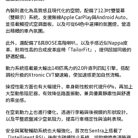
內裝則進化為高質感且現代化的空間，配備了12.3吋雙螢幕
（雙顯示）系統，支援無線Apple CarPlay與Android Auto，
並搭載觸控式空調面板，以及可從64色中選擇的氛圍燈，營造
出精緻的車內氛圍。
此外，還配備了8具BOSE高階喇叭，以及手感近似Nappa皮
革、耐用性高的合成皮革座椅「TailorFit」，提供超越同級的
舒適配備。
動力系統搭載最大輸出149匹馬力的2.0升直列四缸引擎，搭配
調校升級的Xtronic CVT變速箱，使加速感更加自然流暢。
操控性能方面也有大幅提升，車身剛性較前代提升6%，再加上
大型動態阻尼器，有效降低路面振動，兼具優異靜肅性與舒適
的乘坐感。
在空氣動力上也進行優化，透過行李箱與後視鏡的形狀設計，
以及平整底盤減少空氣阻力，提高行車穩定性與油耗表現。
安全與駕駛輔助系統也大幅強化，首次在Sentra上搭載了
「Intelligent BSI」後側方碰撞防止系統，協助變換車道時避