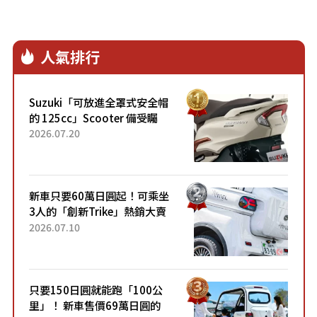
人氣排行
Suzuki「可放進全罩式安全帽
的 125cc」Scooter 備受矚
目！採用全新流線設計與各項
2026.07.20
升級，騎乘更加舒適！已陸續
開始出口的新款「B...
新車只要60萬日圓起！可乘坐
3人的「創新Trike」熱銷大賣
成為人氣車款！「養車成本真
2026.07.10
的超便宜！」「150日圓就能
跑100公里」「小朋友坐得...
只要150日圓就能跑「100公
里」！ 新車售價69萬日圓的