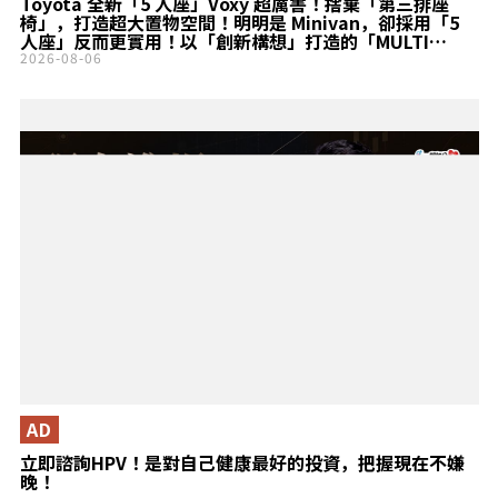
Toyota 全新「5 人座」Voxy 超厲害！捨棄「第三排座
椅」，打造超大置物空間！明明是 Minivan，卻採用「5
人座」反而更實用！以「創新構想」打造的「MULTI
UTILITY」究竟是什麼？
2026-08-06
AD
立即諮詢HPV！是對自己健康最好的投資，把握現在不嫌
晚！