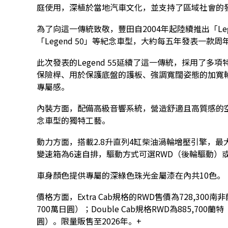
庭使用，深植於當地汽車文化，並支持了區域社會的
為了向這一傳統致敬，豐田自2004年起陸續推出「Legend 
「Legend 50」等紀念車型，大約每五年發表一款周
此次發表的Legend 55延續了這一傳統，採用了
保險桿、用於保護底盤的護板、強調寬闊姿態的加寬
專屬感。
內裝方面，配備高級音響系統，營造舒適且高質感的
念車型的獨特工藝。
動力方面，搭載2.8升直列4缸柴油渦輪增壓引擎，最大輸
變速箱為6速自排，驅動方式可選RWD（後輪驅動）或
車身顏色提供專屬的深綠色珠光金屬漆在內共10色。
價格方面，Extra Cab規格的RWD售價為728,300南
700萬日圓）；Double Cab規格RWD為885,700蘭
圓）。限量販售至2026年。+