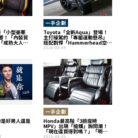
一手企劃
全新「小型豪華
Toyota「全新Aqua」登場！
響！「內裝質
主打操駕的「專屬運動懸吊」
「成熟大人的
搭配剽悍「Hammerhead空力
很棒」成為話題！
車頭」×紅色卡鉗！睽違約1年
2026-08-09
史」的特別車型
復活的「GR SPORT」是什麼樣
rt G“Z・
的車？
GANCE”」究竟是
一手企劃
你是好男人還是
Honda最高階「3排座椅
MPV」出現「搶購」詢問潮！
「現在還買得到嗎？」「明明
才剛小改款…」引發震撼！部
會
2026-08-09