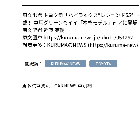
原文出處:
トヨタ新「ハイラックス“レジェンド55”」
載！ 専用グリーンもイイ「本格モデル」南アに登場
原文記者:
近藤 英嗣
原文圖庫:
https://kuruma-news.jp/photo/954262
想看更多：
KURUMAのNEWS (https://kuruma-news.
關鍵詞：
KURUMAのNEWS
TOYOTA
更多汽車資訊：CARNEWS 車訊網