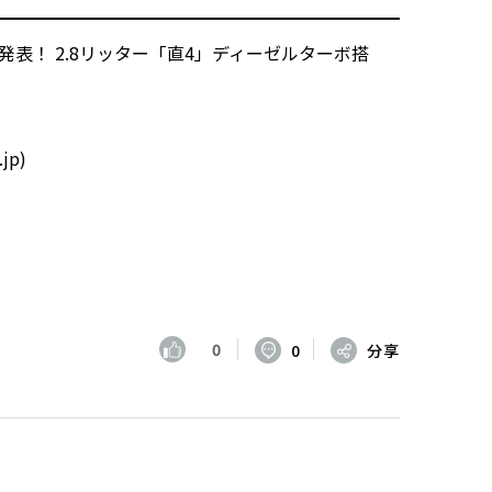
発表！ 2.8リッター「直4」ディーゼルターボ搭
jp)
0
0
分享