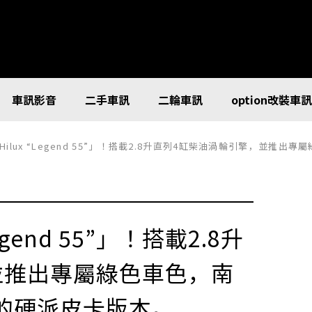
車訊影音
二手車訊
二輪車訊
option改裝車
ilux “Legend 55”」！搭載2.8升直列4缸柴油渦輪引擎，並
gend 55”」！搭載2.8升
並推出專屬綠色車色，南
的硬派皮卡版本。