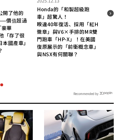
2025.12.13
Honda的「和製超級跑
公開了他的
2025.
車」超驚人！
——價值超過
睽違40年復活、採用「紅H
Toy
「豪華
徽章」與V6×手排的MR雙
全球
輛他「存了很
門跑車「HP-X」！在美國
場!?
日本國產車」
復原展示的「前衛概念車」
將搭
？
與NSX有何關聯？
月1
Recommended by