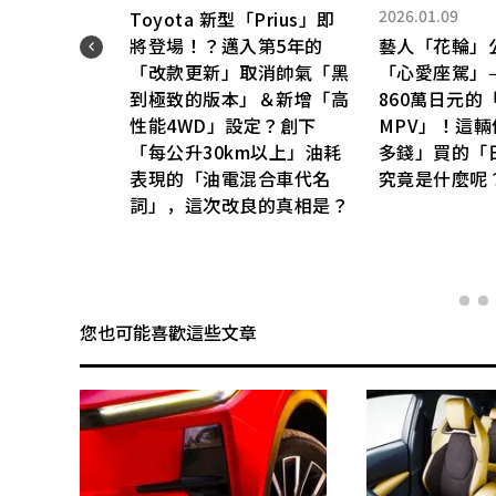
2026.01.09
Toyota 新型「Prius」即
全
將登場！？邁入第5年的
藝人「花輪」
「改款更新」取消帥氣「黑
「心愛座駕」
專用車
到極致的版本」＆新增「高
860萬日元的
頭」
性能4WD」設定？創下
MPV」！這
」的
「每公升30km以上」油耗
多錢」買的「
表現的「油電混合車代名
究竟是什麼呢
詞」，這次改良的真相是？
您也可能喜歡這些文章