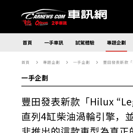
首頁
一手車訊
試駕體驗
專題企劃
首頁
專題企劃
一手企劃
豐田發表新款「H
一手企劃
豐田發表新款「Hilux “Le
直列4缸柴油渦輪引擎，
非推出的這款車型為真正