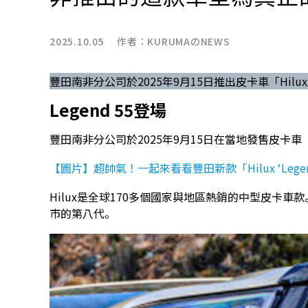
2025.10.05 作者：
KURUMAのNEWS
豐田南非分公司於2025年9月15日推出皮卡車「Hilux」
Legend 55登場
豐田南非分公司於2025年9月15日在當地發售皮卡車「Hil
【圖片】超帥氣！一起來看看豐田新款「Hilux ‘Legen
Hilux是全球170多個國家與地區熱銷的中型皮卡車款
市的第八代。