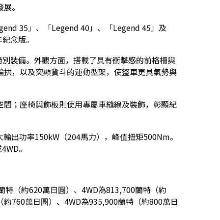
發展。
35」、「Legend 40」、「Legend 45」及
年紀念版。
多項特別裝備。外觀方面，搭載了具有衝擊感的前格柵與
輪拱，以及突顯貨斗的運動型架，使整車更具氣勢與
空間；座椅與飾板則使用專屬車縫線及裝飾，彰顯紀
出功率150kW（204馬力），峰值扭矩500Nm。
4WD。
非蘭特（約620萬日圓）、4WD為813,700蘭特（約
特（約760萬日圓）、4WD為935,900蘭特（約800萬日