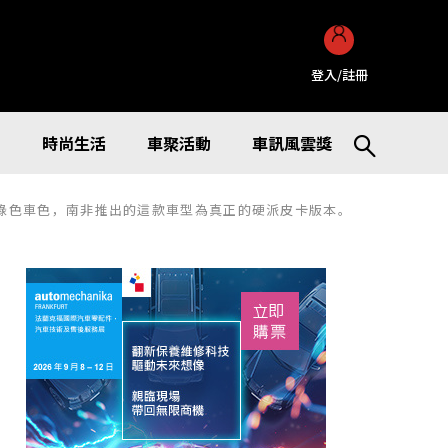
登入/註冊
訊
時尚生活
車聚活動
車訊風雲獎
推出專屬綠色車色，南非推出的這款車型為真正的硬派皮卡版本。