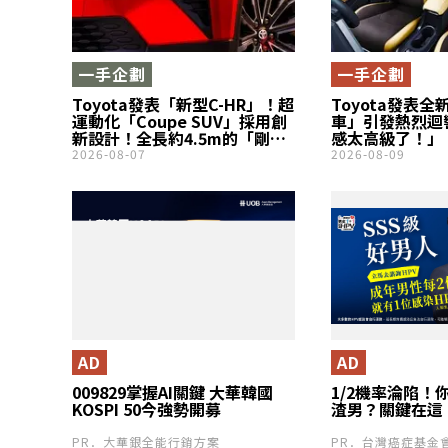
一手企劃
一手企劃
Toyota發表「新型C-HR」！超
Toyota發表
運動化「Coupe SUV」採用創
車」引發熱烈迴
新設計！全長約4.5m的「剛剛
感太高級了！」
好」車身尺寸更具魅力！可享
Premium感
2026-08-07
2026-08-09
受「強勁駕馭感」的2027年美
歡慶「60年歷
規車型備受關注！
「Corolla Spo
ACTIVE ELE
什麼？
AD
AD
009829掌握AI關鍵 大華韓國
1/2機率淪陷！
KOSPI 50今強勢開募
渣男？關鍵在這
PR．大華銀全能行銷方案
PR．台灣癌症基金