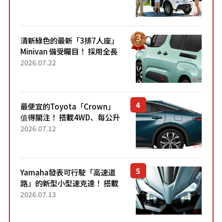
應時代需求，究竟為何能迅速
熱賣？
清新綠色的最新「3排7人座」
Minivan 備受矚目！ 採用全長
4.7公尺剛剛好的車身尺寸與
2026.07.22
「滑門」設計！ 還推出467萬
元日圓起的5人座版...
最便宜的Toyota「Crown」
值得關注！ 搭載4WD、每公升
22.4公里低油耗表現超亮眼！
2026.07.12
配備豐富、超越售價水準，堪
稱高CP值代表的「...
Yamaha發表可行駛「高速道
路」的新型小型速克達！ 搭載
能享受超強勁「渦輪感」的動
2026.07.13
力系統！ 採用與高階「Super
Sport」車款相同的...