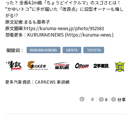
った？ 全長4.2m級「ちょうどイイクルマ」のスゴさとは！
“かゆいトコ”に手が届いた「改良点」に旧型オーナーも悔し
がる!?
原文記者:まるも亜希子
原文圖庫:
https://kuruma-news.jp/photo/952583
想看更多：
KURUMAのNEWS
(
https://kuruma-news.
)
關鍵詞：
KURUMAのNEWS
SIENTA
TOYOTA
更多汽車資訊：CARNEWS 車訊網
0
0
分享