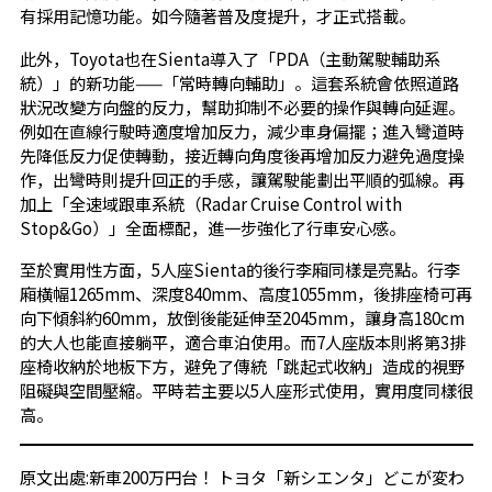
有採用記憶功能。如今隨著普及度提升，才正式搭載。
此外，Toyota也在Sienta導入了「PDA（主動駕駛輔助系
統）」的新功能——「常時轉向輔助」。這套系統會依照道路
狀況改變方向盤的反力，幫助抑制不必要的操作與轉向延遲。
例如在直線行駛時適度增加反力，減少車身偏擺；進入彎道時
先降低反力促使轉動，接近轉向角度後再增加反力避免過度操
作，出彎時則提升回正的手感，讓駕駛能劃出平順的弧線。再
加上「全速域跟車系統（Radar Cruise Control with
Stop&Go）」全面標配，進一步強化了行車安心感。
至於實用性方面，5人座Sienta的後行李廂同樣是亮點。行李
廂橫幅1265mm、深度840mm、高度1055mm，後排座椅可再
向下傾斜約60mm，放倒後能延伸至2045mm，讓身高180cm
的大人也能直接躺平，適合車泊使用。而7人座版本則將第3排
座椅收納於地板下方，避免了傳統「跳起式收納」造成的視野
阻礙與空間壓縮。平時若主要以5人座形式使用，實用度同樣很
高。
原文出處:
新車200万円台！ トヨタ「新シエンタ」どこが変わ