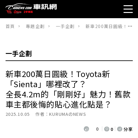
首頁
專題企劃
一手企劃
新車200萬日圓級！Toyota新「Sienta」哪裡改了？全長4.2m的「剛剛好」魅力！舊款車主都後悔的貼心進化點是？
一手企劃
新車200萬日圓級！Toyota新
「Sienta」哪裡改了？
全長4.2m的「剛剛好」魅力！舊款
車主都後悔的貼心進化點是？
2025.10.05 作者：
KURUMAのNEWS
0
0
分享