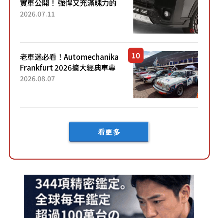
實車公開！ 強悍又充滿魄力的
「全黑設計」搭配特別「豪華
2026.07.11
內裝」！ Premium打造的「限
定Bruno」由...
老車迷必看！Automechanika
Frankfurt 2026擴大經典車專
區 1954年珍稀古董車現場修復
2026.08.07
看更多