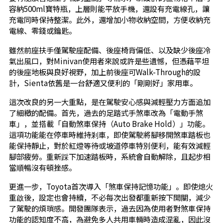
容納500ml寶特瓶，上層則能平放手機，還設有充電線孔，讓
充電同時保持整潔。此外，還增加小物收納空間，方便收納充
電線、零錢或鑰匙。
雖然前座扶手僅駕駛座配備、後座椅背偏低、以及缺少後座冷
氣出風口，對Minivan使用者來說或許是些遺憾，但憑藉平坦
的後座地板與良好視野，加上前後座可Walk-Through的設
計，Sienta依舊是一台舒適又便利的「剛剛好」家用車。
這次改良的另一大重點，是在駕駛安心感與減輕壓力方面追加
了細緻的配備。首先，過去的足踏式手煞車改為「電動手煞
車」，並搭載「自動煞車保持（Auto Brake Hold）」功能。
這項功能能在停車時維持剎車，即使駕駛將腳移開煞車踏板也
能保持靜止，對於紅燈等待或坡道停車特別便利，能有效減輕
腳部疲勞。重新踩下加速踏板時，系統會自動解除，且起步相
當順暢沒有頓挫感。
更進一步，Toyota首次導入「煞車保持記憶功能」。即使熄火
重啟後，設定也會持續，不必每次出發都重新按下開關，減少
了駕駛的煩瑣感。開發團隊表示，過去因為使用者對煞車保持
功能的認知度不高，為避免多人共用車輛時造成混亂，因此沒