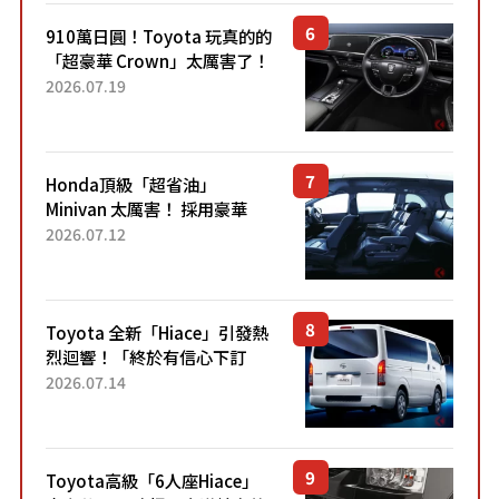
910萬日圓！Toyota 玩真的的
「超豪華 Crown」太厲害了！
採用由「匠人技藝」打造的
2026.07.19
「專屬車色」與運動化「底盤
設定」！還配備專屬豪華...
Honda頂級「超省油」
Minivan 太厲害！ 採用豪華
「真皮座椅」與專屬「黑色內
2026.07.12
裝」！ 每公升可跑約20公里，
兼具優異節能表現與舒適
「三...
Toyota 全新「Hiace」引發熱
烈迴響！「終於有信心下訂
了！」「哪個等級交車最
2026.07.14
快？」討論不斷！但下訂後竟
然還要等「超過半年」才能交
車？...
Toyota高級「6人座Hiace」