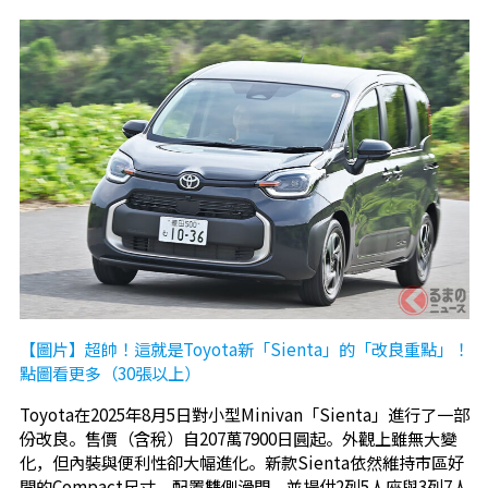
【圖片】超帥！這就是Toyota新「Sienta」的「改良重點」！
點圖看更多（30張以上）
Toyota在2025年8月5日對小型Minivan「Sienta」進行了一部
份改良。售價（含稅）自207萬7900日圓起。外觀上雖無大變
化，但內裝與便利性卻大幅進化。新款Sienta依然維持市區好
開的Compact尺寸，配置雙側滑門，並提供2列5人座與3列7人