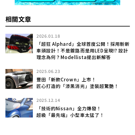
相關文章
2026.01.18
「超狂 Alphard」全球首度公開！採用斬新
要
車頭設計！不是鍍鉻而是用LED呈現!? 設計
理念為何？Modellista提出新解答
2025.06.23
豐田「新款Crown」上市！
匠心打造的「漆黑消光」塗裝超驚艷！
風
2025.12.14
「技術的Nissan」全力爆發！
超級「最先端」小型車太猛了！
超