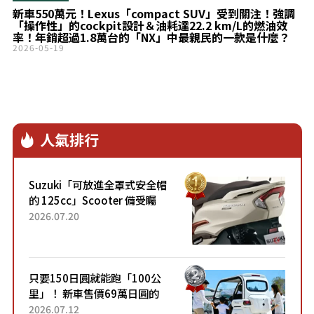
新車550萬元！Lexus「compact SUV」受到關注！強調
「操作性」的cockpit設計＆油耗達22.2 km/L的燃油效
率！年銷超過1.8萬台的「NX」中最親民的一款是什麼？
2026-05-19
人氣排行
Suzuki「可放進全罩式安全帽
的 125cc」Scooter 備受矚
目！採用全新流線設計與各項
2026.07.20
升級，騎乘更加舒適！已陸續
開始出口的新款「B...
只要150日圓就能跑「100公
里」！ 新車售價69萬日圓的
「3人座」Trike大受歡迎！ 順
2026.07.12