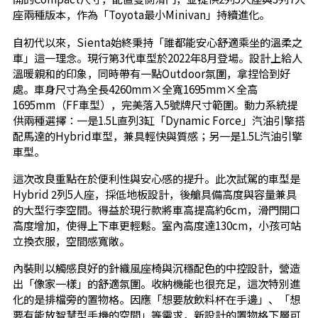
座兩種版本，作為「Toyota最小Minivan」持續進化。
自初代以來，Sienta始終秉持「誰都能安心舒適乘坐的溫柔之
車」這一理念。現行第3代車型於2022年8月登場。設計上給人
溫暖親和的印象，同時帶有一點Outdoor氛圍，拿捏恰到好
處。車身尺寸為全長4260mm×全寬1695mm×全高
1695mm（FF車型），完美落入5號牌尺寸範圍。動力系統提
供兩種選擇：一是1.5L直列3缸「Dynamic Force」汽油引擎搭
配馬達的Hybrid車型，兼具輕快與質感；另一是1.5L汽油引擎
車型。
這次改良重點在於便利性與安心感的提升。此次試駕的車型是
Hybrid 2列5人座，採低地板設計，後艙具備高度與容量兼具
的大型行李空間。得益於現行款將車高提高約6cm，滑門開口
高度增加，使得上下車更輕鬆。室內高度達130cm，小孩可站
立換衣服，空間感寬敞。
內裝則以觸感良好的針織風座椅與沉穩配色的中控設計，營造
出「像家一樣」的舒適氛圍。收納機能也很充足，這次特別進
化的是排檔旁的置物格。因應「想要放飲料杯在手邊」、「想
要有能放智慧型手機的空間」等需求，新設計的置物格下層可