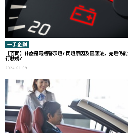
一手企劃
【百問】什麼是電瓶警示燈? 閃燈原因及因應法，亮燈仍能
行駛嗎?
2024-01-09