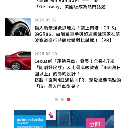
高
「Getaway」美國版成為熱門話題！
2025.09.27
輸入胎最強級抓地力！裝上南港「CR-S」
的GR86，由職業車手與超速業餘玩家在筑
波賽道進行時間攻擊對比試駕！【PR】
-
2025.08.10
Lexus新「運動房車」發表！全長4.7米
「剛剛好尺寸」＆比最高級款省「460萬日
問
圓以上」的簡約設計！
搭載「直列4缸渦輪×FR」駕駛樂趣滿點的
「IS」最入門車型是？