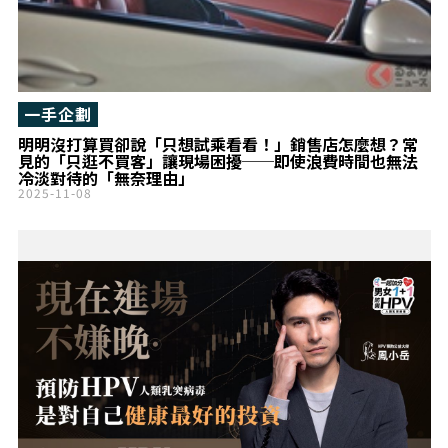
一手企劃
明明沒打算買卻說「只想試乘看看！」銷售店怎麼想？常
見的「只逛不買客」讓現場困擾──即使浪費時間也無法
冷淡對待的「無奈理由」
2025-11-08