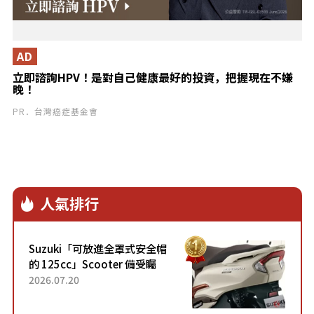
AD
立即諮詢HPV！是對自己健康最好的投資，把握現在不嫌
晚！
PR．台灣癌症基金會
人氣排行
Suzuki「可放進全罩式安全帽
的 125cc」Scooter 備受矚
目！採用全新流線設計與各項
2026.07.20
升級，騎乘更加舒適！已陸續
開始出口的新款「B...