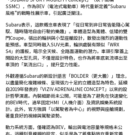
SSMC），作為BEV（電池式電動車）時代重新定義“Subaru
風格”的戰略性展示車，引起廣泛關注。
Subaru表示，這款概念車表現了「從日常到非日常皆能隨心駕
馭、隨時隨地自由行駛的樂趣」。車體造型為寬體、低矮的雙
門Coupe，張出的輪拱與小型座艙設計，散發出強烈的運動性
能預感。車型同時融入SUV元素，輪拱處裝有類似「WRX
S4」的護板，暗示全天候、全路面運動的潛力。車頭引擎蓋上
開設的大型孔洞，不僅是設計特色，也作為將車底氣流導出至
車頂的「氣流出口」，提升空力性能。
外觀遵循Subaru的新設計語言「BOLDER（更大膽）」理念，
以盡量簡化複雜線條、呈現張力十足的立體造型為特色，延續
自2019年發表的「VIZIV ADRENALINE CONCEPT」以來的設
計哲學演進。內裝細節尚未公開，可能是為了避免在快速變化
的BEV時代，過早固定HMI（人機介面）及資訊娛樂系統設
計。此外，官方強調「以駕駛者為中心」的視野與座艙規劃，
著重良好的視線與駕駛姿勢。
動力系統方面，僅確認為BEV，輸出與電池容量等規格未公
布。這種刻意模糊的設定，似乎是為了將焦點放在重新定義