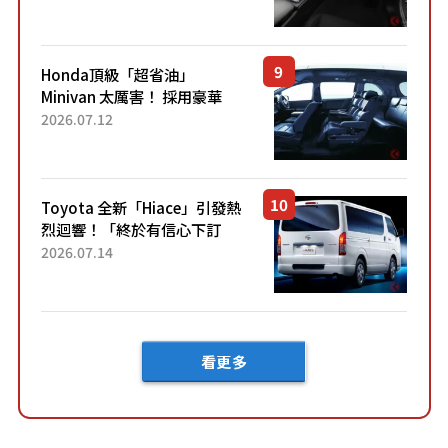
「專屬車色」與運動化「底盤
設定」！還配備專屬豪華...
Honda頂級「超省油」
Minivan 太厲害！ 採用豪華
「真皮座椅」與專屬「黑色內
2026.07.12
裝」！ 每公升可跑約20公里，
兼具優異節能表現與舒適
「三...
Toyota 全新「Hiace」引發熱
烈迴響！「終於有信心下訂
了！」「哪個等級交車最
2026.07.14
快？」討論不斷！但下訂後竟
然還要等「超過半年」才能交
車？...
看更多