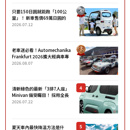
只要150日圓就能跑「100公
里」！ 新車售價69萬日圓的
「3人座」Trike大受歡迎！ 順
2026.07.12
應時代需求，究竟為何能迅速
熱賣？
老車迷必看！Automechanika
Frankfurt 2026擴大經典車專
區 1954年珍稀古董車現場修復
2026.08.07
清新綠色的最新「3排7人座」
Minivan 備受矚目！ 採用全長
4.7公尺剛剛好的車身尺寸與
2026.07.22
「滑門」設計！ 還推出467萬
元日圓起的5人座版...
夏天車內最快降溫方法是什