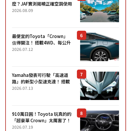
麼？JAF實測揭曉正確空調使用
方式
2026.08.09
最便宜的Toyota「Crown」
值得關注！ 搭載4WD、每公升
22.4公里低油耗表現超亮眼！
2026.07.12
配備豐富、超越售價水準，堪
稱高CP值代表的「...
Yamaha發表可行駛「高速道
路」的新型小型速克達！ 搭載
能享受超強勁「渦輪感」的動
2026.07.13
力系統！ 採用與高階「Super
Sport」車款相同的...
910萬日圓！Toyota 玩真的的
「超豪華 Crown」太厲害了！
採用由「匠人技藝」打造的
2026.07.19