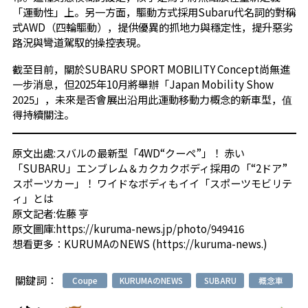
「運動性」上。另一方面，驅動方式採用Subaru代名詞的對稱
式AWD（四輪驅動），提供優異的抓地力與穩定性，提升惡劣
路況與彎道駕馭的操控表現。
截至目前，關於SUBARU SPORT MOBILITY Concept尚無進
一步消息，但2025年10月將舉辦「Japan Mobility Show
2025」，未來是否會展出沿用此運動移動力概念的新車型，值
得持續關注。
原文出處:
スバルの最新型「4WD“クーペ”」！ 赤い
「SUBARU」エンブレム＆カクカクボディ採用の「“2ドア”
スポーツカー」！ ワイドなボディもイイ「スポーツモビリテ
ィ」とは
原文記者:佐藤 亨
原文圖庫:
https://kuruma-news.jp/photo/949416
想看更多：
KURUMAのNEWS
(
https://kuruma-news.
)
關鍵詞：
Coupe
KURUMAのNEWS
SUBARU
概念車