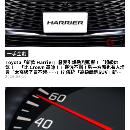
一手企劃
Toyota「新款 Harrier」發表引爆熱烈迴響！「超級帥
氣！」「比 Crown 還帥！」聲浪不斷！另一方面也有人坦
言「太高級了買不起……」!? 傳統「高級轎跑SUV」新款
進化為「HEV專用車」！
2026-08-10