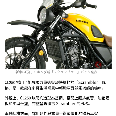
新車64万円！ ホンダ新「スクランブラー」バイク発表！
CL250 採用了能展現力量感與輕快操控的「Scrambler」風
格，是一款能在多種生活場景中輕鬆享受騎乘樂趣的機車。
外觀上，CL250 以簡約造型為基調，搭配上翹排氣管、油箱護
板和平坦坐墊，完整呈現復古 Scrambler 的風格。
車體結構方面，採用剛性與重量平衡最優化的鑽石車架