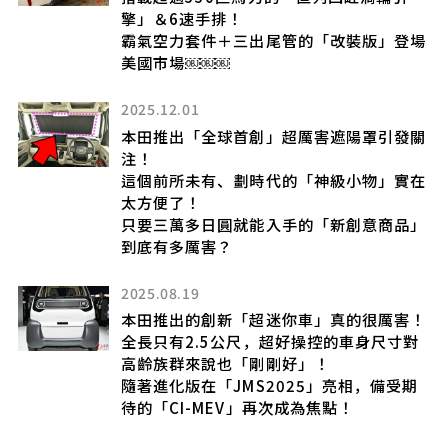
擎」＆6速手排！
霸氣空力套件＋三出尾管的「改裝版」登場
美國市場￼￼￼
2025.12.01
本田推出「全球首創」超厲害遮陽罩引發關
注！
這個前所未有、劃時代的「神級小物」實在
太方便了！
只要三萬多日圓就能入手的「新創意商品」
到底有多厲害？
2025.08.19
本田推出的創新「超迷你車」真的很厲害！
全長只有2.5公尺，超好操控的車身尺寸對
高齡族群來說也「剛剛好」！
隨著進化版在「JMS2025」亮相，備受期
待的「CI-MEV」再次成為焦點！