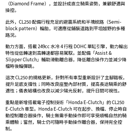
（Diamond Frame），並設計成直立騎乘姿勢，兼顧舒適與
操控。
此外，CL250 配備行程充足的避震系統和半塊紋路（Semi-
block pattern）輪胎，可適應從鋪裝道路到平坦越野的多種
路況。
動力方面，搭載 249cc 水冷 4 行程 DOHC 單缸引擎，動力輸出
特性從低轉速到高轉速都容易駕馭。並配備「Assist &
Slipper Clutch」輔助滑動離合器，降低離合操作力並減少降
檔時後輪彈跳。
這次 CL250 的規格更新，針對所有車型重新設計了主腳踏板，
提升足底支撐性；同時改良座墊內部材質，提高長途騎乘的舒
適性；儀表結構也改良以減少陽光反射，提升日間可視性。
重點是新增搭載電子控制技術「Honda E-Clutch」的 CL250
E-Clutch 車型。Honda E-Clutch 可在起步、換檔、停止時自
動控制離合器操作，騎士無需手動操作即可享受順暢自然的騎
乘體驗；當然，騎士仍可隨時手動操作離合器，保持完全控
制。