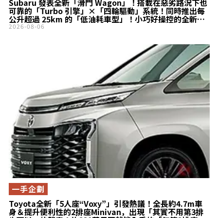
Subaru 發表全新「滑門 Wagon」！搭載在惡劣路況下也
可靠的「Turbo 引擎」×「四輪驅動」系統！同時推出每
公升超過 25km 的「低油耗車型」！小巧好操控的全新
Stella 登場！
2026-08-06
一手企劃
Toyota全新「5人座“Voxy”」引發熱議！全長約4.7m車
身＆提升便利性的2排座Minivan，出現「其實不用第3排