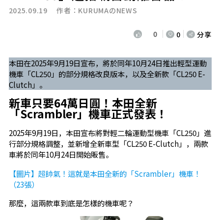
2025.09.19 作者：
KURUMAのNEWS
0
0
分享
本田在2025年9月19日宣布，將於同年10月24日推出輕型運動
機車「CL250」的部分規格改良版本，以及全新款「CL250 E-
Clutch」。
新車只要64萬日圓！本田全新
「Scrambler」機車正式發表！
2025年9月19日，本田宣布將對輕二輪運動型機車「CL250」進
行部分規格調整，並新增全新車型「CL250 E-Clutch」，兩款
車將於同年10月24日開始販售。
【圖片】超帥氣！這就是本田全新的「Scrambler」機車！
（23張）
那麼，這兩款車到底是怎樣的機車呢？