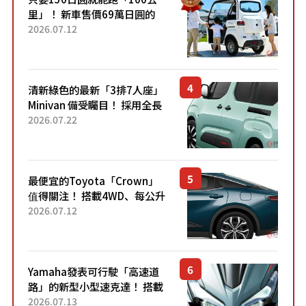
里」！ 新車售價69萬日圓的
「3人座」Trike大受歡迎！ 順
2026.07.12
應時代需求，究竟為何能迅速
熱賣？
清新綠色的最新「3排7人座」
Minivan 備受矚目！ 採用全長
4.7公尺剛剛好的車身尺寸與
2026.07.22
「滑門」設計！ 還推出467萬
元日圓起的5人座版...
最便宜的Toyota「Crown」
值得關注！ 搭載4WD、每公升
22.4公里低油耗表現超亮眼！
2026.07.12
配備豐富、超越售價水準，堪
稱高CP值代表的「...
Yamaha發表可行駛「高速道
路」的新型小型速克達！ 搭載
能享受超強勁「渦輪感」的動
2026.07.13