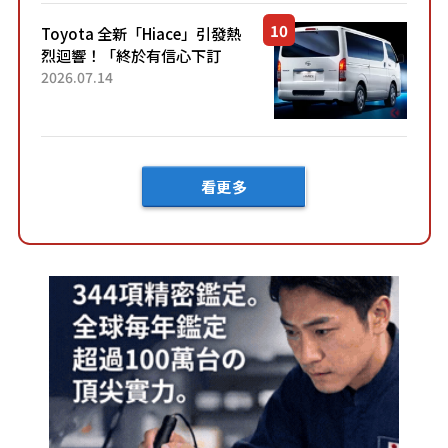
「三...
Toyota 全新「Hiace」引發熱
烈迴響！「終於有信心下訂
了！」「哪個等級交車最
2026.07.14
快？」討論不斷！但下訂後竟
然還要等「超過半年」才能交
車？...
看更多