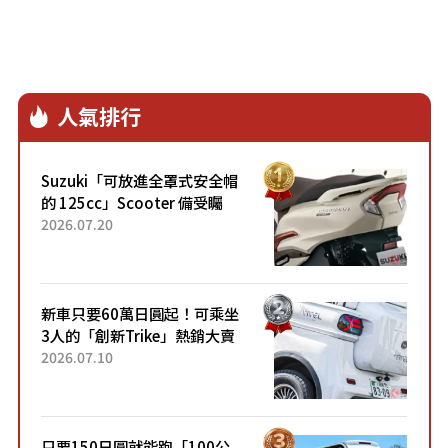
人氣排行
Suzuki「可放進全罩式安全帽
的 125cc」Scooter 備受矚
目！採用全新流線設計與各項
2026.07.20
升級，騎乘更加舒適！已陸續
開始出口的新款「B...
新車只要60萬日圓起！可乘坐
3人的「創新Trike」熱銷大賣
成為人氣車款！「養車成本真
2026.07.10
的超便宜！」「150日圓就能
跑100公里」「小朋友坐得...
只要150日圓就能跑「100公