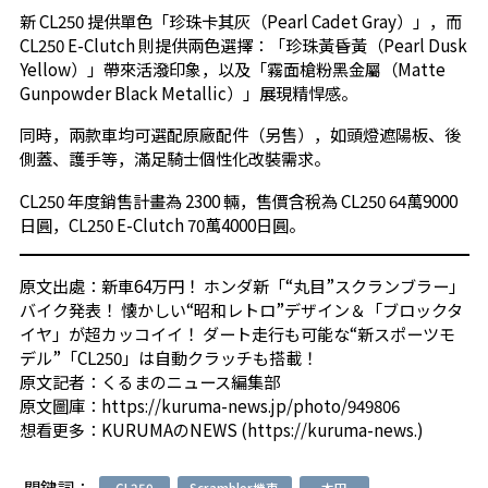
新 CL250 提供單色「珍珠卡其灰（Pearl Cadet Gray）」，而
CL250 E-Clutch 則提供兩色選擇：「珍珠黃昏黃（Pearl Dusk
Yellow）」帶來活潑印象，以及「霧面槍粉黑金屬（Matte
Gunpowder Black Metallic）」展現精悍感。
同時，兩款車均可選配原廠配件（另售），如頭燈遮陽板、後
側蓋、護手等，滿足騎士個性化改裝需求。
CL250 年度銷售計畫為 2300 輛，售價含稅為 CL250 64萬9000
日圓，CL250 E-Clutch 70萬4000日圓。
原文出處：
新車64万円！ ホンダ新「“丸目”スクランブラー」
バイク発表！ 懐かしい“昭和レトロ”デザイン＆「ブロックタ
イヤ」が超カッコイイ！ ダート走行も可能な“新スポーツモ
デル”「CL250」は自動クラッチも搭載！
原文記者：
くるまのニュース編集部
原文圖庫：
https://kuruma-news.jp/photo/949806
想看更多：
KURUMAのNEWS (https://kuruma-news.)
關鍵詞：
CL250
Scrambler機車
本田