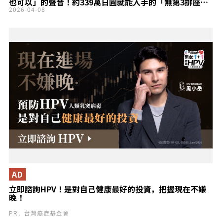
也可以」的聲音！約339萬日圓就能入手的「無第3排座
椅」版本是什麼？
2026-04-08
AD
立即諮詢HPV！是對自己健康最好的投資，把握現在不嫌
晚！
PR．台灣癌症基金會