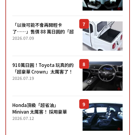
力系統！ 採用與高階「Super
Sport」車款相同的...
「以後可能不會再開輕卡
了……」售價 88 萬日圓的「超
迷你輕型貨車」引發兩極評
2026.07.09
價！「150 日圓就能跑 100 公
里！」「免驗車真的太棒
了！...
910萬日圓！Toyota 玩真的的
「超豪華 Crown」太厲害了！
採用由「匠人技藝」打造的
2026.07.19
「專屬車色」與運動化「底盤
設定」！還配備專屬豪華...
Honda頂級「超省油」
Minivan 太厲害！ 採用豪華
「真皮座椅」與專屬「黑色內
2026.07.12
裝」！ 每公升可跑約20公里，
兼具優異節能表現與舒適