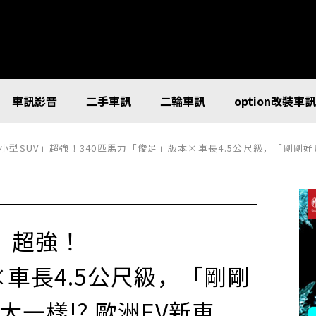
車訊影音
二手車訊
二輪車訊
option改裝車
SUV」超強！340匹馬力「俊足」版本×車長4.5公尺級，「剛剛好尺寸」！和「C
」超強！
×車長4.5公尺級，「剛剛
太一樣!? 歐洲EV新車