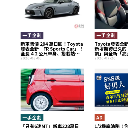
一手企劃
一手企劃
新車售價 294 萬日圓！Toyota
Toyota發表全新
發表全新「FR Sports Car」！
新增期待已久的
全長 4.2 公尺車身、搭載熱血 6
調」與全新「亮
速 MT，並新增睽違 9 年回歸的
搭載220匹馬力
2026-08-06
2026-07-20
「灰色」新車色！迎來上市第 6
2027年式車型
年進化的「GR86」，將於 28
日開放接單！
一手企劃
AD
「只有6速MT」新車228萬日
1/2機率淪陷！