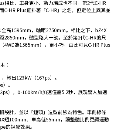
lus相比，車身更小、動力編成也不同。第2代C-HR
C-HR Plus雖掛著「C-HR」之名，但定位上與其並
m×全高1595mm，軸距2750mm。相比之下，bZ4X
軸距2850mm，體型略大一號。至於第2代C-HR的尺
4WD為1565mm），更小巧，由此可見C-HR Plus
版本：
），輸出123kW（167ps）。
ps）。
43ps），0-100km/h加速僅需5.2秒，展現驚人加速
格柵設計，並以「錘頭」造型前臉為特色。車側線條
X短100mm、車高低55mm，讓整體比例更顯運動
pe的視覺效果。