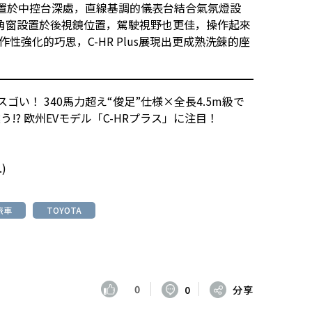
設置於中控台深處，直線基調的儀表台結合氣氛燈設
角窗設置於後視鏡位置，駕駛視野也更佳，操作起來
性強化的巧思，C-HR Plus展現出更成熟洗鍊的座
ゴい！ 340馬力超え“俊足”仕様×全長4.5m級で
!? 欧州EVモデル「C-HRプラス」に注目！
.
)
旅車
TOYOTA
0
0
分享