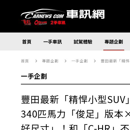
首頁
一手車訊
試駕體驗
專題企劃
首頁
專題企劃
一手企劃
豐田最新「精悍小型
一手企劃
豐田最新「精悍小型SUV
340匹馬力「俊足」版本
好尺寸」！和「C-HR」不