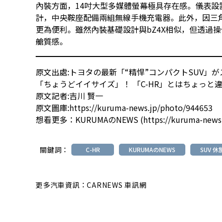
內裝方面，14吋大型多媒體螢幕極具存在感。儀表
計，中央鞍座配備兩組無線手機充電器。此外，因三
更為便利。雖然內裝基礎設計與bZ4X相似，但透過操作
艙質感。
原文出處:
トヨタの最新「“精悍”コンパクトSUV」がス
「ちょうどイイサイズ」！ 「C-HR」とはちょっと違う
原文記者:吉川 賢一
原文圖庫:
https://kuruma-news.jp/photo/944653
想看更多：
KURUMAのNEWS
(
https://kuruma-news
關鍵詞：
C-HR
KURUMAのNEWS
SUV 休
更多汽車資訊：CARNEWS 車訊網