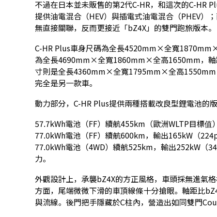
不過在日本並未販售的第2代C-HR，和這次的C-HR P
提供油電混合（HEV）與插電式油電混合（PHEV）；而
無直接關聯，反而更接近「bZ4X」的雙門跑旅版本。
C-HR Plus車身尺碼為全長4520mm×全寬1870m
為全長4690mm×全寬1860mm×全高1650mm，
寸則是全長4360mm×全寬1795mm×全高1550mm（
完全是另一款車。
動力部分，C-HR Plus提供兩種搭載改良型鋰電池的
57.7kWh電池（FF）續航455km（歐洲WLTP目標值
77.0kWh電池（FF）續航600km，輸出165kW（224
77.0kWh電池（4WD）續航525km，輸出252kW（3
力。
外觀設計上，承襲bZ4X的方正風格，車頭採無進氣
方面，尾端微微下滑的車頂線條十分搶眼。軸距比bZ4
與流線。後門把手隱藏於C柱內，營造出如同雙門Cou