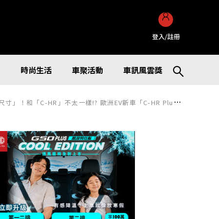
登入/註冊
訊
時尚生活
車聚活動
車訊風雲獎
-HR」不太一樣!? 歐洲EV新車「C-HR Plus」引關注！