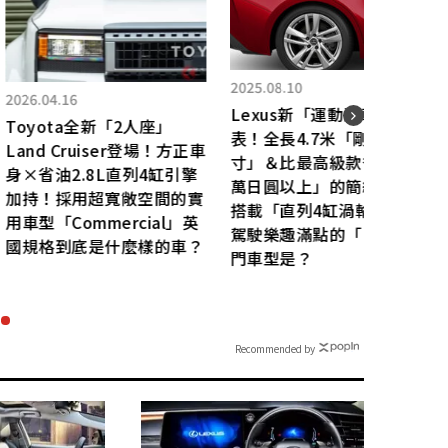
2025.
2025.09.02
運動房車」發
演員
日產竟以「讓人意想不到的
米「剛剛好尺
「高
R36 GT-R」參戰⁉ 這台靈
款省「460
網友
感來自「Hyper Force」的
的簡約設計！
太酷
「GTR」， 竟是由年輕員
渦輪×FR」
「硬
工用 70 萬日圓打造出來的
「IS」最入
機器！
Recommended by