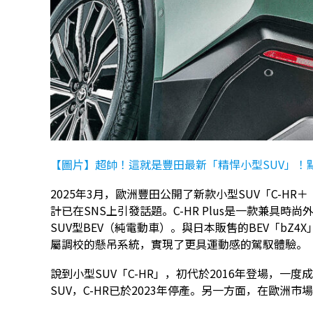
【圖片】超帥！這就是豐田最新「精悍小型SUV」！
2025年3月，歐洲豐田公開了新款小型SUV「C-HR
計已在SNS上引發話題。C-HR Plus是一款兼具時
SUV型BEV（純電動車）。與日本販售的BEV「bZ4
屬調校的懸吊系統，實現了更具運動感的駕馭體驗。
說到小型SUV「C-HR」，初代於2016年登場，
SUV，C-HR已於2023年停產。另一方面，在歐洲市場