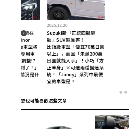
2025.08.10
2026.04.16
Lexus新「
Toyota全新「2人座」
表！全長4.7
Land Cruiser登場！方正車
日圓
寸」＆比最高級
身×省油2.8L直列4缸引擎
0萬
萬日圓以上」
加持！採用超寬敞空間的實
「方
搭載「直列4缸
用車型「Commercial」英
速系
駕駛樂趣滿點的
國規格到底是什麼樣的車？
最便
門車型是？
您也可能喜歡這些文章