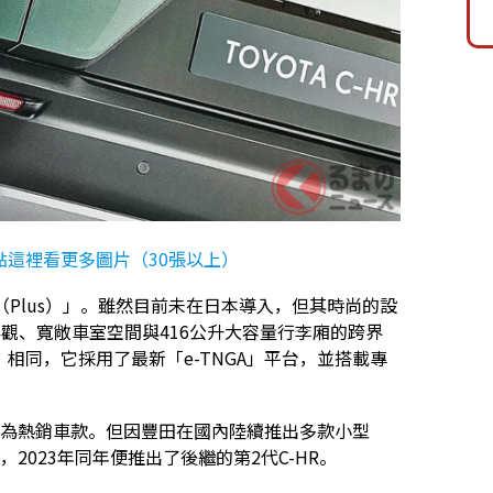
點這裡看更多圖片（30張以上）
＋（Plus）」。雖然目前未在日本導入，但其時尚的設
尚外觀、寬敞車室空間與416公升大容量行李廂的跨界
X」相同，它採用了最新「e-TNGA」平台，並搭載專
一度成為熱銷車款。但因豐田在國內陸續推出多款小型
，2023年同年便推出了後繼的第2代C-HR。