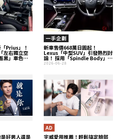
一手企劃
「Prius」！
新車售價668萬日圓起！
「左右獨立空
Lexus「中型SUV」引發熱烈討
面黑」車色！
論！ 採用「Spindle Body」與
高性能PHEV！
先進駕駛座艙，不少人直呼
2026-06-28
將於美國登場
「總有一天想開看看」的RX究
竟有何魅力？
AD
你是好男人還是
宇威愛用推薦！輕鬆搞定臉部