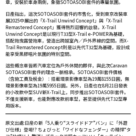
章，安裝於車身兩側，象徵SOTOASOBI套件的專屬氛圍。
日產指出，這次SOTOASOBI套件的市售化，受到東京改裝車
展2025中展出的「X-Trail Unwind Concept」與「X-Trail
Remastered Concept」獲得熱烈迴響的啟發。X-Trail
Unwind Concept是以現行T33型X-Trail e-POWER為基礎，
搭配拖曳露營拖車，營造出跨越室內／戶外界線的空間。而X-
Trail Remastered Concept則是以先代T32型為基礎，設計成
能享受黑膠唱片氛圍的特別空間。
這些概念車皆將汽車定位為戶外休閒的夥伴，與此次Caravan
SOTOASOBI套件的理念一脈相承。SOTOASOBI套件價格
（含施工費及稅金）：搭載環景影像車型為19萬8155日圓，無
環景影像車型為19萬5955日圓。另外，日產也在8月21日發表
的小改款中型SUV新X-Trail上，同步推出SOTOASOBI套件。
不僅支援新車，也能對應改款前車型，甚至提供先代T32型專
用版本。
原文出處:
日産の新「5人乗り“スライドドア”バン」に「外遊
び仕様」登場!? ちょびっと「ワイドなフェンダー」の精悍“タ
フ”仕様に！ 艶消しブラックで超カッコいい「キャラバン