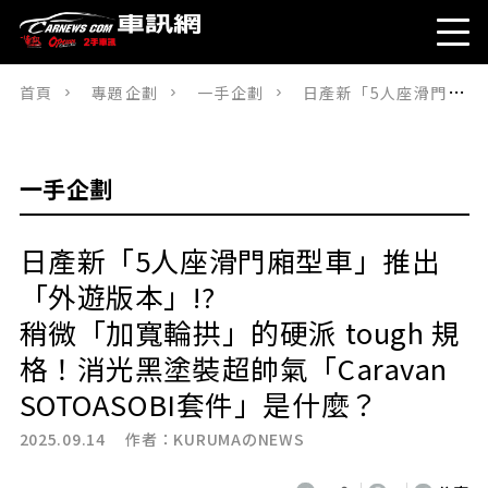
首頁
專題企劃
一手企劃
日產新「5人座滑門廂型車」推出「外遊版本」!? 稍微「加寬輪拱」的硬派 tough 規格！消光黑塗裝超帥氣「Caravan SOTOASOBI套件」是什麼？
一手企劃
日產新「5人座滑門廂型車」推出
「外遊版本」!?
稍微「加寬輪拱」的硬派 tough 規
格！消光黑塗裝超帥氣「Caravan
SOTOASOBI套件」是什麼？
2025.09.14 作者：
KURUMAのNEWS