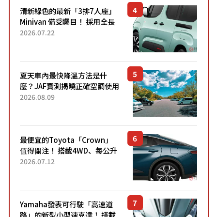
清新綠色的最新「3排7人座」
Minivan 備受矚目！ 採用全長
4.7公尺剛剛好的車身尺寸與
2026.07.22
「滑門」設計！ 還推出467萬
元日圓起的5人座版...
夏天車內最快降溫方法是什
麼？JAF實測揭曉正確空調使用
方式
2026.08.09
最便宜的Toyota「Crown」
值得關注！ 搭載4WD、每公升
22.4公里低油耗表現超亮眼！
2026.07.12
配備豐富、超越售價水準，堪
稱高CP值代表的「...
Yamaha發表可行駛「高速道
路」的新型小型速克達！ 搭載