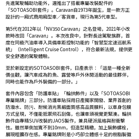
先進駕駛輔助功能外，還推出了搭載專屬改裝配件的
「SOTOASOBI套件」。Caravan自1973年誕生，是一款方正
設計的一廂式商用廂型車／客貨車，現行為第5代車型。
第5代在2012年以「NV350 Caravan」之名登場，2021年小改
款時改回「Caravan」。本次改良中，針對長途駕駛族群，首
度在同級汽油車導入具備車距控制功能的「智慧型定速巡航系
統」（Intelligent Cruise Control），符合最新法規，提供更
安全舒適的駕駛體驗。
至於新設定的SOTOASOBI套件，日產表示：「這是一種全新
價值觀，讓汽車成為釣魚、露營等戶外休閒活動的最佳夥伴，
同時也能作為戶外裝備的一部分。」
套件內容包含「防護車貼」「輪拱飾件」以及「SOTOASOBI
專屬銘牌」三部分。防護車貼採用日產獨家開發、業界首創的
防潑水、防污、耐候消光黑緞面質感高品質膜料，以車身包膜
方式呈現，不僅能抵禦飛石刮傷，也讓車頭視覺更緊湊。輪拱
飾件由專精SUV改裝的JAOS製作，兼具硬派風格與耐衝擊
性。雖然單側加寬不到10mm，但造型精緻，加上裝飾螺栓，
展現粗獷存在感。專屬銘牌則是小巧卻立體感十足的樹脂製徽