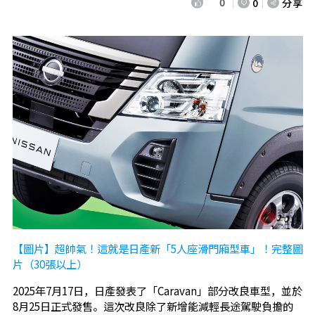
0
0
分享
【圖片】超帥氣！這就是日產新「5人座滑門廂型車」！完整圖
片（30張以上）
2025年7月17日，日產發表了「Caravan」部分改良車型，並於
8月25日正式發售。這次改良除了新增能減輕長途駕駛負擔的