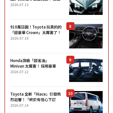
能享受超強勁「渦輪感」的動
2026.07.13
力系統！ 採用與高階「Super
Sport」車款相同的...
910萬日圓！Toyota 玩真的的
「超豪華 Crown」太厲害了！
採用由「匠人技藝」打造的
2026.07.19
「專屬車色」與運動化「底盤
設定」！還配備專屬豪華...
Honda頂級「超省油」
Minivan 太厲害！ 採用豪華
「真皮座椅」與專屬「黑色內
2026.07.12
裝」！ 每公升可跑約20公里，
兼具優異節能表現與舒適
「三...
Toyota 全新「Hiace」引發熱
烈迴響！「終於有信心下訂
了！」「哪個等級交車最
2026.07.14
快？」討論不斷！但下訂後竟