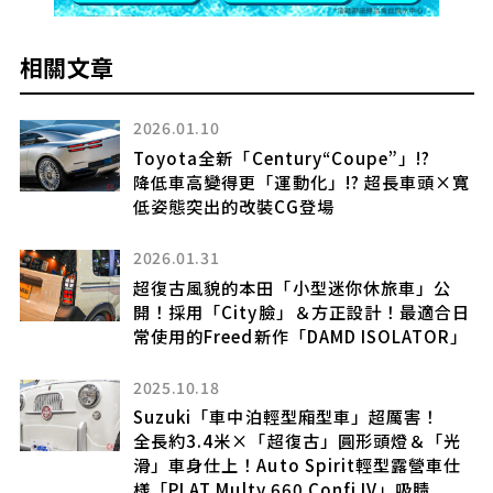
相關文章
2026.01.10
2026
Toyota全新「Century“Coupe”」!?
「木
降低車高變得更「運動化」!? 超長車頭×寬
Nis
低姿態突出的改裝CG登場
還有
Da
2026.01.31
2025
超復古風貌的本田「小型迷你休旅車」公
開！採用「City臉」＆方正設計！最適合日
豐田推
常使用的Freed新作「DAMD ISOLATOR」
屬強
展現
利感
2025.10.18
究竟
Suzuki「車中泊輕型廂型車」超厲害！
全長約3.4米×「超復古」圓形頭燈＆「光
2025
滑」車身仕上！Auto Spirit輕型露營車仕
様「PLAT Multy 660 Confi IV」吸睛
【車