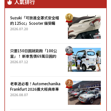
人氣排行
Suzuki「可放進全罩式安全帽
的 125cc」Scooter 備受矚
目！採用全新流線設計與各項
2026.07.20
升級，騎乘更加舒適！已陸續
開始出口的新款「B...
只要150日圓就能跑「100公
里」！ 新車售價69萬日圓的
「3人座」Trike大受歡迎！ 順
2026.07.12
應時代需求，究竟為何能迅速
熱賣？
老車迷必看！Automechanika
Frankfurt 2026擴大經典車專
區 1954年珍稀古董車現場修復
2026.08.07