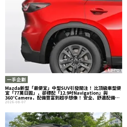
一手企劃
Mazda新型「最便宜」中型SUV引發關注！ 比頂級車型便
宜「77萬日圓」，卻標配「12.9吋Navigation」與
360°Camera，配備豐富到超乎想像！ 安全、舒適配備一
應俱全，堪稱「聰明人的選擇」！ 入門車型「新型CX-
2026-08-07
5『S』」到底是什麼樣的車？