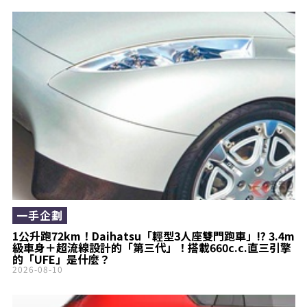
一手企劃
1公升跑72km！Daihatsu「輕型3人座雙門跑車」!? 3.4m
級車身＋超流線設計的「第三代」！搭載660c.c.直三引擎
的「UFE」是什麼？
2026-08-10