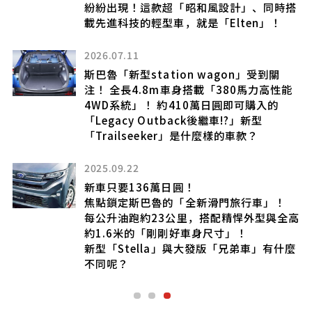
紛紛出現！這款超「昭和風設計」、同時搭
載先進科技的輕型車，就是「Elten」！
驗
2026.07.11
斯巴魯「新型station wagon」受到關
注！ 全長4.8m車身搭載「380馬力高性能
4WD系統」！ 約410萬日圓即可購入的
四
「Legacy Outback後繼車!?」新型
代
「Trailseeker」是什麼樣的車款？
B
2025.09.22
中的
新車只要136萬日圓！
焦點鎖定斯巴魯的「全新滑門旅行車」！
每公升油跑約23公里，搭配精悍外型與全高
約1.6米的「剛剛好車身尺寸」！
新型「Stella」與大發版「兄弟車」有什麼
不同呢？