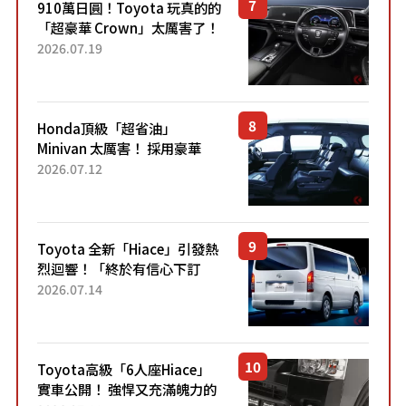
910萬日圓！Toyota 玩真的的
「超豪華 Crown」太厲害了！
採用由「匠人技藝」打造的
2026.07.19
「專屬車色」與運動化「底盤
設定」！還配備專屬豪華...
Honda頂級「超省油」
Minivan 太厲害！ 採用豪華
「真皮座椅」與專屬「黑色內
2026.07.12
裝」！ 每公升可跑約20公里，
兼具優異節能表現與舒適
「三...
Toyota 全新「Hiace」引發熱
烈迴響！「終於有信心下訂
了！」「哪個等級交車最
2026.07.14
快？」討論不斷！但下訂後竟
然還要等「超過半年」才能交
車？...
Toyota高級「6人座Hiace」
實車公開！ 強悍又充滿魄力的