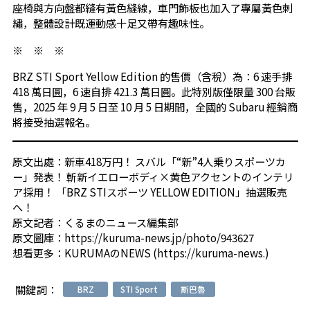
座椅與方向盤都縫有黃色縫線，車門飾板也加入了專屬黃色刺
繡，整體設計既運動感十足又帶有趣味性。
※ ※ ※
BRZ STI Sport Yellow Edition 的售價（含稅）為：6 速手排
418 萬日圓，6 速自排 421.3 萬日圓。此特別版僅限量 300 台販
售，2025 年 9 月 5 日至 10 月 5 日期間，全國的 Subaru 經銷商
將接受抽選報名。
原文出處：
新車418万円！ スバル「“新”4人乗りスポーツカ
ー」発表！ 斬新イエローボディ×黄色アクセントのインテリ
ア採用！ 「BRZ STIスポーツ YELLOW EDITION」抽選販売
へ！
原文記者：
くるまのニュース編集部
原文圖庫：
https://kuruma-news.jp/photo/943627
想看更多：
KURUMAのNEWS (https://kuruma-news.)
關鍵詞：
BRZ
STI Sport
斯巴魯