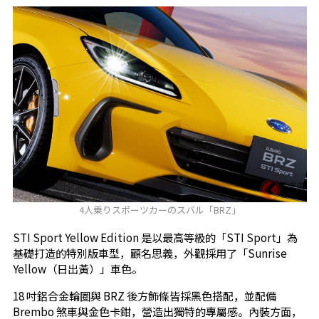
4人乗りスポーツカーのスバル「BRZ」
STI Sport Yellow Edition 是以最高等級的「STI Sport」為
基礎打造的特別版車型，顧名思義，外觀採用了「Sunrise
Yellow（日出黃）」車色。
18 吋鋁合金輪圈與 BRZ 後方飾條皆採黑色搭配，並配備
Brembo 煞車與金色卡鉗，營造出獨特的專屬感。內裝方面，