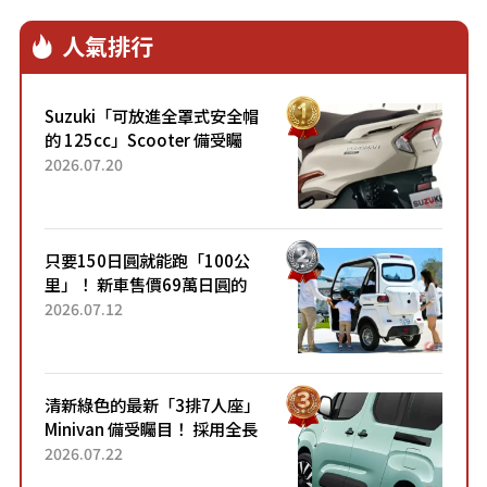
人氣排行
Suzuki「可放進全罩式安全帽
的 125cc」Scooter 備受矚
目！採用全新流線設計與各項
2026.07.20
升級，騎乘更加舒適！已陸續
開始出口的新款「B...
只要150日圓就能跑「100公
里」！ 新車售價69萬日圓的
「3人座」Trike大受歡迎！ 順
2026.07.12
應時代需求，究竟為何能迅速
熱賣？
清新綠色的最新「3排7人座」
Minivan 備受矚目！ 採用全長
4.7公尺剛剛好的車身尺寸與
2026.07.22
「滑門」設計！ 還推出467萬