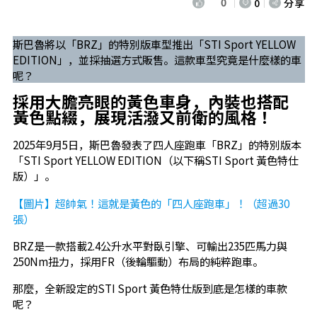
0
0
分享
斯巴魯將以「BRZ」的特別版車型推出「STI Sport YELLOW
EDITION」，並採抽選方式販售。這款車型究竟是什麼樣的車
呢？
採用大膽亮眼的黃色車身，內裝也搭配
黃色點綴，展現活潑又前衛的風格！
2025年9月5日，斯巴魯發表了四人座跑車「BRZ」的特別版本
「STI Sport YELLOW EDITION（以下稱STI Sport 黃色特仕
版）」。
【圖片】超帥氣！這就是黃色的「四人座跑車」！（超過30
張）
BRZ是一款搭載2.4公升水平對臥引擎、可輸出235匹馬力與
250Nm扭力，採用FR（後輪驅動）布局的純粹跑車。
那麼，全新設定的STI Sport 黃色特仕版到底是怎樣的車款
呢？