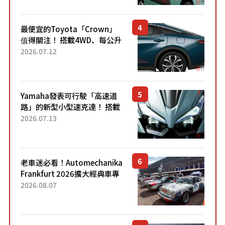
元日圓起的5人座版...
最便宜的Toyota「Crown」
值得關注！ 搭載4WD、每公升
22.4公里低油耗表現超亮眼！
2026.07.12
配備豐富、超越售價水準，堪
稱高CP值代表的「...
Yamaha發表可行駛「高速道
路」的新型小型速克達！ 搭載
能享受超強勁「渦輪感」的動
2026.07.13
力系統！ 採用與高階「Super
Sport」車款相同的...
老車迷必看！Automechanika
Frankfurt 2026擴大經典車專
區 1954年珍稀古董車現場修復
2026.08.07