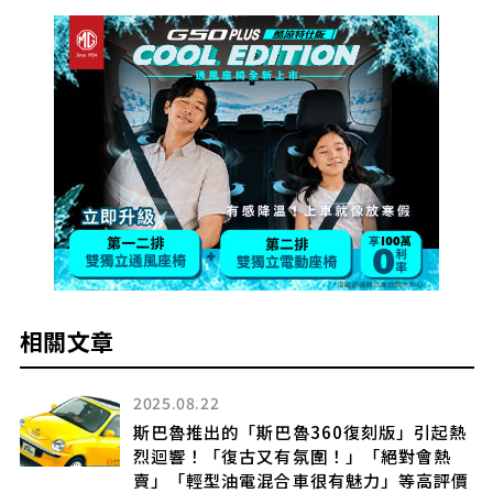
相關文章
2025.08.22
下)
斯巴魯推出的「斯巴魯360復刻版」引起熱
烈迴響！「復古又有氛圍！」「絕對會熱
賣」「輕型油電混合車很有魅力」等高評價