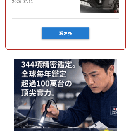
「全黑設計」搭配特別「豪華
2026.07.11
內裝」！ Premium打造的「限
定Bruno」由...
看更多