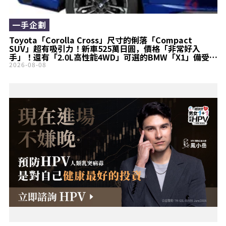
一手企劃
Toyota「Corolla Cross」尺寸的俐落「Compact
SUV」超有吸引力！新車525萬日圓，價格「非常好入
手」！還有「2.0L高性能4WD」可選的BMW「X1」備受矚
目
2026-08-08