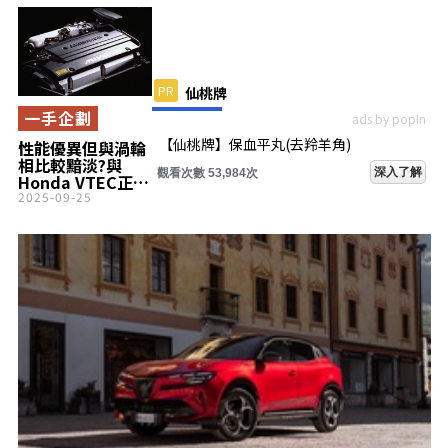
PR
仙桃牌
一手企劃
ads by popIn
【仙桃牌】保血平丸(去羚羊角)
性能優異但與渦輪
相比較黯淡?與
深入了解
觀看次數 53,984次
Honda VTEC正面
對決的三菱MIVEC
2025-09-25
搭載車型