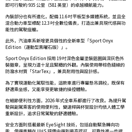
即可行駛約 935 公里（581 英里）的卓越續航能力。
內裝部分也有所進化，配備 11.6 吋平板型多媒體系統，並且全
混合動力車型標配 12.3 吋全數位儀表，打造出兼具現代感與功
能性的駕駛座艙。
此外，汽油車系新增更具個性的全新車型「Sport Onyx
Edition（運動型黑曜石版）」。
Sport Onyx Edition 採用 19 吋深色金屬塗裝鋁圈與深灰色外
裝徽章，呈現力道十足且緊緻的外觀。內裝使用帶棕色縫線的
防潑水材質「StarTex」，兼具耐用性與設計感。
為了實現運動化駕馭性能，這款車進行專屬懸吊調校，既保有
舒適乘坐感，又能享受更敏捷的操控體驗。
在細節便利性方面，2026 年式全車系都進行了改良。為提升駕
駛與副駕乘客的使用便利性，變速桿與杯架設計均依人體工學
重新設計，追求日常駕駛的舒適體驗。
安全方面則搭載最新 EyeSight 技術，包括自動緊急轉向功
能，使得車輛在 IIHS 評價中得到最高認可，可靠性進一步提