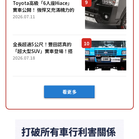
Toyota高級「6人座Hiace」
實車公開！ 強悍又充滿魄力的
「全黑設計」搭配特別「豪華
2026.07.11
內裝」！ Premium打造的「限
定Bruno」由...
全長超過5公尺！豐田認真的
「超大型SUV」實車登場！搭
載後輪也會轉向的「四輪轉
2026.07.18
向」系統！以宛如「軍用
車!?」般的硬派規格開發的
「Mega C...
看更多