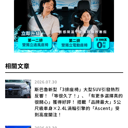
相關文章
2025.10.06
烈
終於售價突破5000萬日圓！
真的
一輛27年車齡的斯巴魯「Impreza」現身
公
荷蘭拍賣會！
受
擁有寬體車身並披上鮮豔藍色的傳奇名車
——「22B STI版本」究竟是怎樣的存在？
2025.11.09