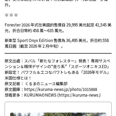
升。
※ ※ ※
Forester 2026 年式在美國的售價自 29,995 美元起至 41,545 美
元，折合日幣約 458 萬～635 萬元。
新車型 Sport Onyx Edition 售價為 36,495 美元，折合約 558
萬日圓（截至 2026 年 2 月中旬）。
原文出處：
スバル「新たなフォレスター」発表！ 専用サスペ
ンション＆精悍デザインの“走り系”「スポーツオニキスED」
新設定！ パワフル＆エコなパワトレもある「2026年モデル」
米国仕様とは！
原文記者：
くるまのニュース編集部
原文圖庫：
https://kuruma-news.jp/photo/1015888
想看更多：
KURUMAのNEWS (https://kuruma-news.)