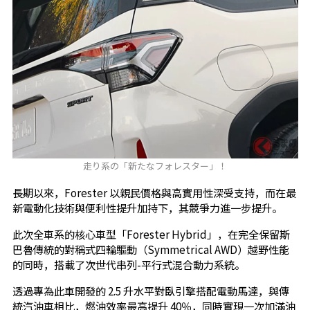
走り系の「新たなフォレスター」！
長期以來，Forester 以親民價格與高實用性深受支持，而在最
新電動化技術與便利性提升加持下，其競爭力進一步提升。
此次全車系的核心車型「Forester Hybrid」，在完全保留斯
巴魯傳統的對稱式四輪驅動（Symmetrical AWD）越野性能
的同時，搭載了次世代串列-平行式混合動力系統。
透過專為此車開發的 2.5 升水平對臥引擎搭配電動馬達，與傳
統汽油車相比，燃油效率最高提升 40％，同時實現一次加滿油