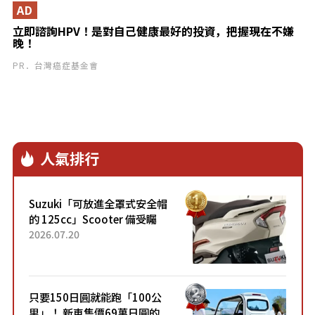
AD
立即諮詢HPV！是對自己健康最好的投資，把握現在不嫌
晚！
PR．台灣癌症基金會
人氣排行
Suzuki「可放進全罩式安全帽
的 125cc」Scooter 備受矚
目！採用全新流線設計與各項
2026.07.20
升級，騎乘更加舒適！已陸續
開始出口的新款「B...
只要150日圓就能跑「100公
里」！ 新車售價69萬日圓的