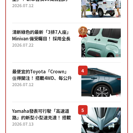
「3人座」Trike大受歡迎！ 順
2026.07.12
應時代需求，究竟為何能迅速
熱賣？
清新綠色的最新「3排7人座」
Minivan 備受矚目！ 採用全長
4.7公尺剛剛好的車身尺寸與
2026.07.22
「滑門」設計！ 還推出467萬
元日圓起的5人座版...
最便宜的Toyota「Crown」
值得關注！ 搭載4WD、每公升
22.4公里低油耗表現超亮眼！
2026.07.12
配備豐富、超越售價水準，堪
稱高CP值代表的「...
Yamaha發表可行駛「高速道
路」的新型小型速克達！ 搭載
能享受超強勁「渦輪感」的動
2026.07.13
力系統！ 採用與高階「Super