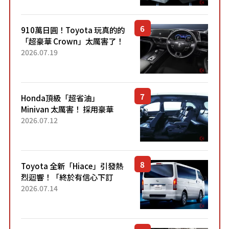
Sport」車款相同的...
910萬日圓！Toyota 玩真的的
「超豪華 Crown」太厲害了！
採用由「匠人技藝」打造的
2026.07.19
「專屬車色」與運動化「底盤
設定」！還配備專屬豪華...
Honda頂級「超省油」
Minivan 太厲害！ 採用豪華
「真皮座椅」與專屬「黑色內
2026.07.12
裝」！ 每公升可跑約20公里，
兼具優異節能表現與舒適
「三...
Toyota 全新「Hiace」引發熱
烈迴響！「終於有信心下訂
了！」「哪個等級交車最
2026.07.14
快？」討論不斷！但下訂後竟
然還要等「超過半年」才能交
車？...