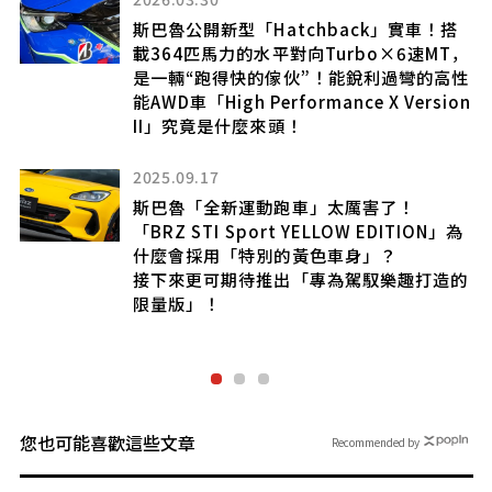
搭
斯巴魯發表「新型 SUV」！
T，
採用無格柵前臉的創新設計×閃亮的六連星
性
徽飾！
on
全新「Solterra」續航最高可達 746 公
里，超實用，價格還下調 110 萬日圓登
場！
2026.07.11
為
斯巴魯「新型station wagon」受到關
注！ 全長4.8m車身搭載「380馬力高性能
的
4WD系統」！ 約410萬日圓即可購入的
「Legacy Outback後繼車!?」新型
「Trailseeker」是什麼樣的車款？
您也可能喜歡這些文章
Recommended by