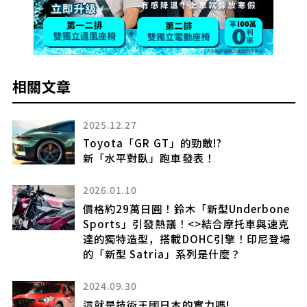
相關文章
2025.12.27
Toyota「GR GT」的勁敵!?
製
新「水平對臥」跑車發表！
2026.01.10
價格約29萬日圓！鈴木「新型Underbone
Sports」引發熱議！<>結合摩托車與速克
達的獨特造型，搭載DOHC引擎！印尼登場
氣
的「新型 Satria」系列是什麼？
引
即
2024.09.30
這就是技術王國日本的實力嗎!