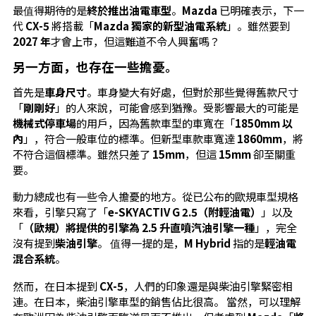
最值得期待的是
終於推出油電車型
。
Mazda
已明確表示，下一
代
CX-5
將搭載「
Mazda 獨家的新型油電系統
」。雖然要到
2027 年
才會上市，但這難道不令人興奮嗎？
另一方面，也存在一些擔憂。
首先是
車身尺寸
。車身變大有好處，但對於那些覺得舊款尺寸
「
剛剛好
」的人來說，可能會感到猶豫。受影響最大的可能是
機械式停車場
的用戶，因為舊款車型的車寬在「
1850mm 以
內
」，符合一般車位的標準。但新型車款車寬達
1860mm
，將
不符合這個標準。雖然只差了
15mm
，但這
15mm
卻至關重
要。
動力總成也有一些令人擔憂的地方。從已公布的歐規車型規格
來看，引擎只寫了「
e-SKYACTIV G 2.5（附輕油電）
」以及
「
（歐規）將提供的引擎為 2.5 升直噴汽油引擎一種
」，完全
沒有提到
柴油引擎
。 值得一提的是，
M Hybrid
指的是
輕油電
混合系統
。
然而，在日本提到
CX-5
，人們的印象還是與柴油引擎緊密相
連。在日本，柴油引擎車型的銷售佔比很高。 當然，可以理解