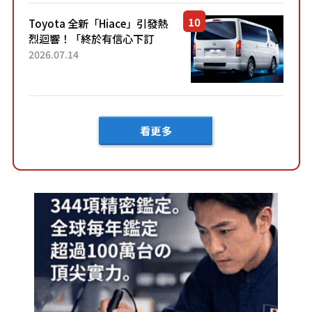
「三...
Toyota 全新「Hiace」引發熱
烈迴響！「終於有信心下訂
了！」「哪個等級交車最
2026.07.14
快？」討論不斷！但下訂後竟
然還要等「超過半年」才能交
車？...
看更多