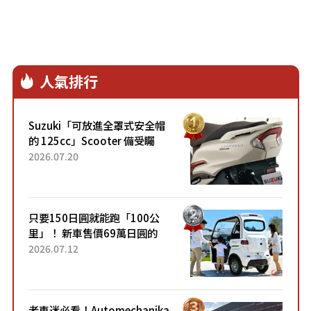
人氣排行
Suzuki「可放進全罩式安全帽
的 125cc」Scooter 備受矚
目！採用全新流線設計與各項
2026.07.20
升級，騎乘更加舒適！已陸續
開始出口的新款「B...
只要150日圓就能跑「100公
里」！ 新車售價69萬日圓的
「3人座」Trike大受歡迎！ 順
2026.07.12
應時代需求，究竟為何能迅速
熱賣？
老車迷必看！Automechanika