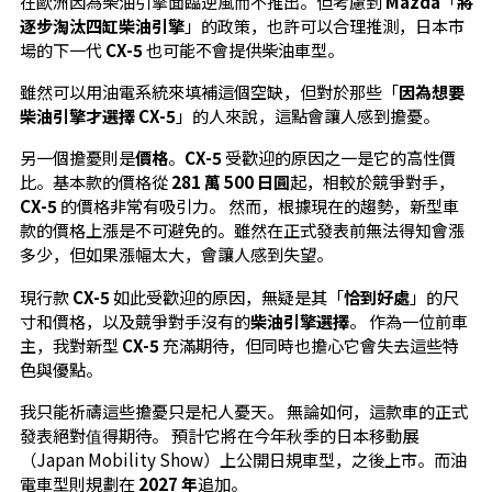
在歐洲因為柴油引擎面臨逆風而不推出。但考慮到
Mazda
「
將
逐步淘汰四缸柴油引擎
」的政策，也許可以合理推測，日本市
場的下一代
CX-5
也可能不會提供柴油車型。
雖然可以用油電系統來填補這個空缺，但對於那些「
因為想要
柴油引擎才選擇 CX-5
」的人來說，這點會讓人感到擔憂。
另一個擔憂則是
價格
。
CX-5
受歡迎的原因之一是它的高性價
比。基本款的價格從
281 萬 500 日圓
起，相較於競爭對手，
CX-5
的價格非常有吸引力。 然而，根據現在的趨勢，新型車
款的價格上漲是不可避免的。雖然在正式發表前無法得知會漲
多少，但如果漲幅太大，會讓人感到失望。
現行款
CX-5
如此受歡迎的原因，無疑是其「
恰到好處
」的尺
寸和價格，以及競爭對手沒有的
柴油引擎選擇
。 作為一位前車
主，我對新型
CX-5
充滿期待，但同時也擔心它會失去這些特
色與優點。
我只能祈禱這些擔憂只是杞人憂天。 無論如何，這款車的正式
發表絕對值得期待。 預計它將在今年秋季的日本移動展
（Japan Mobility Show）上公開日規車型，之後上市。而油
電車型則規劃在
2027 年
追加。