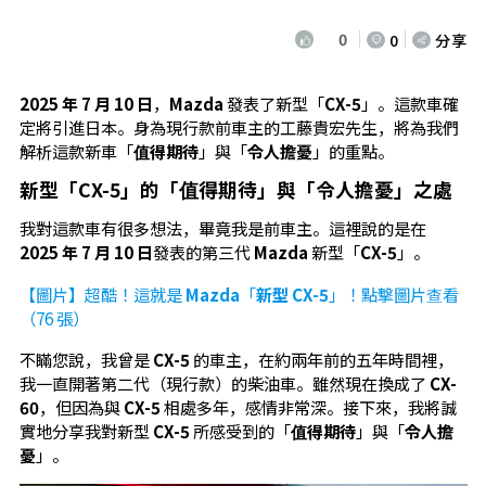
0
0
分享
2025 年 7 月 10 日
，
Mazda
發表了新型「
CX-5
」。這款車確
定將引進日本。身為現行款前車主的工藤貴宏先生，將為我們
解析這款新車「
值得期待
」與「
令人擔憂
」的重點。
新型「CX-5」的「值得期待」與「令人擔憂」之處
我對這款車有很多想法，畢竟我是前車主。這裡說的是在
2025 年 7 月 10 日
發表的第三代
Mazda
新型「
CX-5
」。
【圖片】超酷！這就是
Mazda
「
新型 CX-5
」！點擊圖片查看
（76 張）
不瞞您說，我曾是
CX-5
的車主，在約兩年前的五年時間裡，
我一直開著第二代（現行款）的柴油車。雖然現在換成了
CX-
60
，但因為與
CX-5
相處多年，感情非常深。接下來，我將誠
實地分享我對新型
CX-5
所感受到的「
值得期待
」與「
令人擔
憂
」。