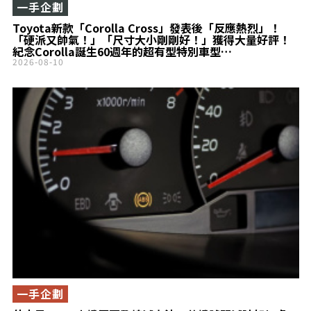
一手企劃
Toyota新款「Corolla Cross」發表後「反應熱烈」！
「硬派又帥氣！」「尺寸大小剛剛好！」獲得大量好評！
紀念Corolla誕生60週年的超有型特別車型
「Z“Adventure”」為何受到高度關注？
2026-08-10
一手企劃