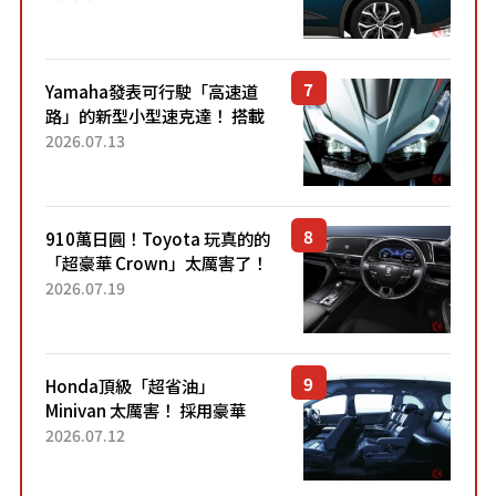
配備豐富、超越售價水準，堪
稱高CP值代表的「...
Yamaha發表可行駛「高速道
路」的新型小型速克達！ 搭載
能享受超強勁「渦輪感」的動
2026.07.13
力系統！ 採用與高階「Super
Sport」車款相同的...
910萬日圓！Toyota 玩真的的
「超豪華 Crown」太厲害了！
採用由「匠人技藝」打造的
2026.07.19
「專屬車色」與運動化「底盤
設定」！還配備專屬豪華...
Honda頂級「超省油」
Minivan 太厲害！ 採用豪華
「真皮座椅」與專屬「黑色內
2026.07.12
裝」！ 每公升可跑約20公里，
兼具優異節能表現與舒適