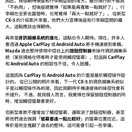
因此，我很期待後座和行李廂空間的增大。雖然現行款不能說
「不夠用」，但後座總覺得「如果能再寬敞一點就好了」，行
李廂在全家去露營時，也常覺得「再大一點就好了」。 從新型
CX-5
的介紹影片來看，他們大力宣傳後座和行李廂空間的擴
大，這點應該值得期待。
再來是
資訊娛樂系統的進化
，這點也令人期待。現在，許多人
會透過
Apple CarPlay
或
Android Auto
將手機連接到車輛。
Mazda
過去堅持使用中控台上的
旋鈕控制器
來操作資訊娛樂系
統（某些規格在停車時才能使用觸控螢幕），但這與
CarPlay
和
Android Auto
的相容性不佳，令人困擾。
這是因為
CarPlay
和
Android Auto
的介面是基於觸控操作設
計的。 從已公開的照片來看，下一代
CX-5
的資訊娛樂系統似
乎是以觸控操作為前提，因此我期待手機連接後的操控性會有
所提升。 不過，就我個人而言，我覺得在保留旋鈕控制器的同
時，增加觸控螢幕會更好。
但新型車款不僅增加了觸控螢幕，還取消了旋鈕控制器，甚至
將他們過去強調「
螢幕要遠一點比較好
」的螢幕位置拉近，這
等於是完全推翻了過去的堅持。這可能會引起一些爭議。