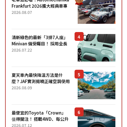
Frankfurt 2026擴大經典車專
區 1954年珍稀古董車現場修復
2026.08.07
清新綠色的最新「3排7人座」
Minivan 備受矚目！ 採用全長
4.7公尺剛剛好的車身尺寸與
2026.07.22
「滑門」設計！ 還推出467萬
元日圓起的5人座版...
夏天車內最快降溫方法是什
麼？JAF實測揭曉正確空調使用
方式
2026.08.09
最便宜的Toyota「Crown」
值得關注！ 搭載4WD、每公升
22.4公里低油耗表現超亮眼！
2026.07.12