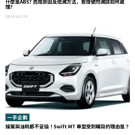
什麼是ABS? 亮燈原因及熄滅方法，若燈號閃滅該如何處
理?
2024-02-20
一手企劃
操駕與油耗都不妥協！Swift MT 車型受到矚目的理由是？