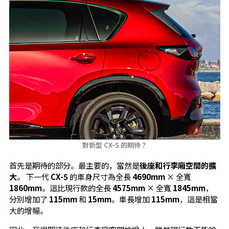
對新型 CX-5 的期待？
首先是期待的部分。最主要的，當然是
後座和行李廂空間的擴
大
。 下一代
CX-5
的車身尺寸為全長
4690mm
× 全寬
1860mm
。這比現行款的全長
4575mm
× 全寬
1845mm
，
分別增加了
115mm
和
15mm
。車長增加
115mm
，這是相當
大的增幅。