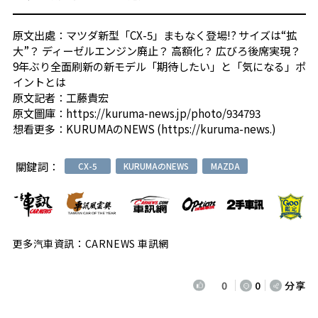
原文出處：
マツダ新型「CX-5」まもなく登場!? サイズは“拡
大”？ ディーゼルエンジン廃止？ 高額化？ 広びろ後席実現？
9年ぶり全面刷新の新モデル「期待したい」と「気になる」ポ
イントとは
原文記者：
工藤貴宏
原文圖庫：
https://kuruma-news.jp/photo/934793
想看更多：
KURUMAのNEWS (https://kuruma-news.)
關鍵詞：
CX-5
KURUMAのNEWS
MAZDA
更多汽車資訊：CARNEWS 車訊網
0
0
分享