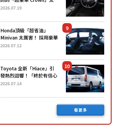
厲害了！採用由「匠人技
2026.07.19
藝」打造的「專屬車色」與
運動化「底盤設定」！還配
備專屬豪華...
Honda頂級「超省油」
Minivan 太厲害！ 採用豪華
「真皮座椅」與專屬「黑色
2026.07.12
內裝」！ 每公升可跑約20
公里，兼具優異節能表現與
舒適「三...
Toyota 全新「Hiace」引
發熱烈迴響！「終於有信心
下訂了！」「哪個等級交車
2026.07.14
最快？」討論不斷！但下訂
後竟然還要等「超過半年」
才能交車？...
看更多