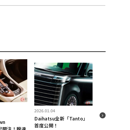
2026.
2026.01.04
！
To
Daihatsu全新「Tanto」
wn
SU
首度公開！
引起關注！睽違
塗裝