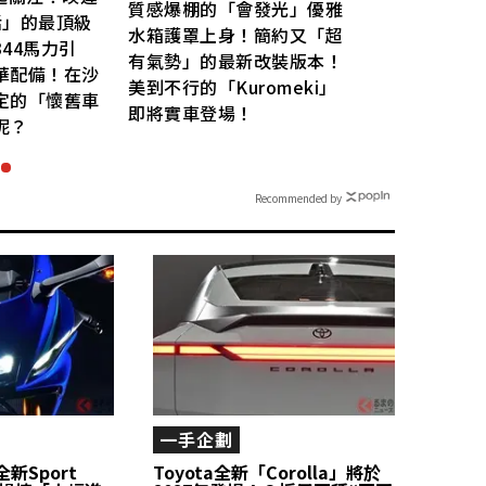
質感爆棚的「會發光」優雅
活」的最頂級
本」
水箱護罩上身！簡約又「超
44馬力引
落的「
有氣勢」的最新改裝版本！
華配備！在沙
三款「
美到不行的「Kuromeki」
定的「懷舊車
Cro
即將實車登場！
呢？
究竟
Recommended by
一手企劃
全新Sport
Toyota全新「Corolla」將於