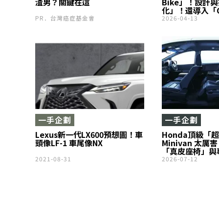
渣男？關鍵在這
Bike」！設計
化」！還導入「Cr
Control」，讓
PR．台灣癌症基金會
2026-04-13
能」也同步提升
翻新」的「Super
書」——全新YZF
市！
一手企劃
一手企劃
Lexus新一代LX600預想圖！車
Honda頂級「
頭像LF-1 車尾像NX
Minivan 太厲
「真皮座椅」與
裝」！ 每公升可
2021-08-31
2026-07-12
兼具優異節能表
排座椅」！ 帶
「Odyssey Bla
Edition」！