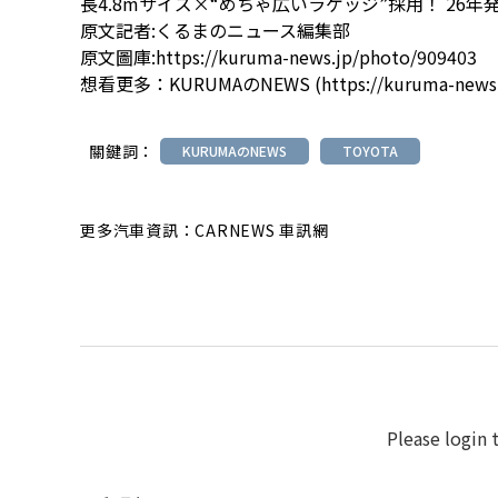
長4.8mサイズ×“めちゃ広いラゲッジ”採用！ 26年
原文記者:くるまのニュース編集部
原文圖庫:
https://kuruma-news.jp/photo/909403
想看更多：
KURUMAのNEWS
(
https://kuruma-news
關鍵詞：
KURUMAのNEWS
TOYOTA
更多汽車資訊：CARNEWS 車訊網
Please login