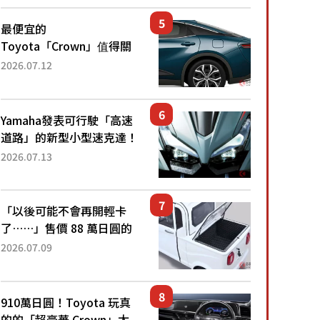
還推出467萬元日圓起的5
人座版...
最便宜的
Toyota「Crown」值得關
注！ 搭載4WD、每公升
2026.07.12
22.4公里低油耗表現超亮
眼！ 配備豐富、超越售價
水準，堪稱高CP值代表的
Yamaha發表可行駛「高速
「...
道路」的新型小型速克達！
搭載能享受超強勁「渦輪
2026.07.13
感」的動力系統！ 採用與
高階「Super Sport」車款
相同的...
「以後可能不會再開輕卡
了……」售價 88 萬日圓的
「超迷你輕型貨車」引發兩
2026.07.09
極評價！「150 日圓就能跑
100 公里！」「免驗車真的
太棒了！...
910萬日圓！Toyota 玩真
的的「超豪華 Crown」太