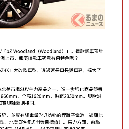
bZ Woodland（Woodland）」。這款新車預計
日本與歐洲上市，那麼這款車究竟有何特色呢？
）「bZ4X」大改款車型，透過延長車長與車高，擴大了
為北美市場SUV主力產品之一，進一步強化商品競爭
60mm、全高1620mm，軸距2850mm。與歐洲
，車寬與軸距則相同。
系統，並配有總電量74.7kWh的鋰離子電池。憑藉此
車型，北美EPA模式開發目標值）。馬力方面，前驅
24匹（165kW），AWD車型則高達380匹