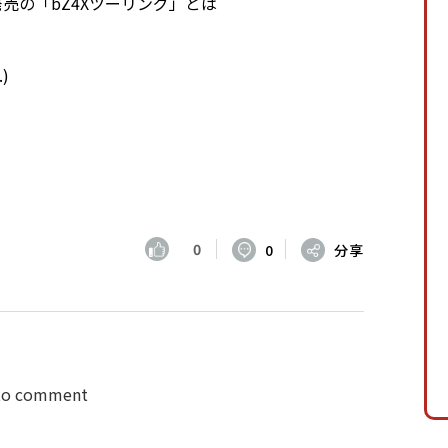
発売の「bZ4Xツーリング」とは
.
)
0
0
分享
 to comment