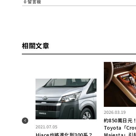
0
留言板
相關文章
2026.03.19
約850萬日元
2021.07.05
Toyota「Cro
長
Hiace也將進化到300系？
Majesta」