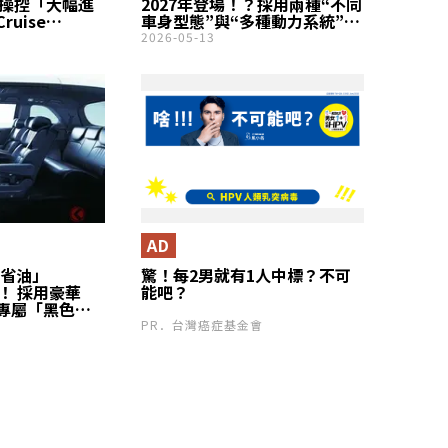
與操控「大幅進
2027年登場！？採用兩種“不同
uise
車身型態”與“多種動力系統”，
「Touring性
進化為“次世代Multi Pathway
2026-05-13
！幾乎「全面
車款”！還可能搭載“突破性駕
 Sport教科
駛輔助系統”，成為“全新世界
-R7即將上
標準車”！？
AD
超省油」
驚！每2男就有1人中標？不可
害！ 採用豪華
能吧？
專屬「黑色內
跑約20公里，
PR．台灣癌症基金會
現與舒適「三
你認識旗艦車型
ck