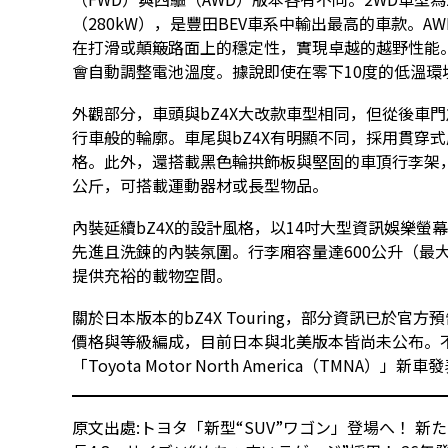
（280kW），是豐田BEV車系中輸出最高的車款。A
在打滑或顛簸路面上的穩定性，實現卓越的越野性能
會自動調整電池溫度。據說即使在零下10度的低溫環
外觀部分，車頭與bZ4X大改款車型相同，但從後車
行車般的輪廓。車尾與bZ4X有明顯不同，採用貫穿
格。此外，還搭載黑色輪拱飾板與堅固的車頂行李架，
公斤，可搭載運動器材或長型物品。
內裝延續bZ4X的設計風格，以14吋大型資訊娛樂
先進且洗鍊的內裝氛圍。行李廂容量達600公升（最大
提供充裕的載物空間。
關於日本版本的bZ4X Touring，部分資訊已於
價格與等級編成，目前日本與北美版本皆尚未公布。不過
「Toyota Motor North America（TMNA）
原文出處:
トヨタ「新型“SUV”ワゴン」登場へ！ 新