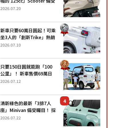
帽的 125cc」Scooter 備受
矚目！採用全新流線設計與
2026.07.20
各項升級，騎乘更加舒適！
已陸續開始出口的新款
「B...
新車只要60萬日圓起！可乘
坐3人的「創新Trike」熱銷
大賣成為人氣車款！「養車
2026.07.10
成本真的超便宜！」「150
日圓就能跑100公里」「小
朋友坐得...
只要150日圓就能跑「100
公里」！ 新車售價69萬日
圓的「3人座」Trike大受歡
2026.07.12
迎！ 順應時代需求，究竟
為何能迅速熱賣？
清新綠色的最新「3排7人
座」Minivan 備受矚目！ 採
用全長4.7公尺剛剛好的車
2026.07.22
身尺寸與「滑門」設計！