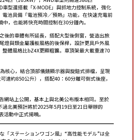
WD車型還搭載「X-MODE」與抓地力控制系統，強化
。電池具備「電池預冷／預熱」功能，在快速充電前
境中，也能將快充時間控制在30分鐘內。
門之後的車體有所延長，搭配大型後側窗，營造出旅
式尾燈與類金屬護板風格的後保桿，設計更具戶外風
整體風格比bZ4X更顯粗獷。車頂架最大載重達70
螢幕為核心，結合頂部儀錶顯示器與旋鈕式排檔，呈現
可達約850公升），搭配40：60分離可倒式後座，
官方預告網站上公開，基本上與北美公布版本相同。至於
北美預計將於2025年5月19日至21日舉辦的
」新車發表活動中正式揭曉。
たな「ステーションワゴン風」“高性能モデル”は全