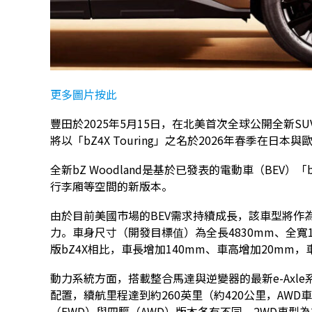
更多圖片按此
豐田於2025年5月15日，在北美首次全球公開全新SUV「
將以「bZ4X Touring」之名於2026年春季在
全新bZ Woodland是基於已發表的電動車（BEV
行李廂等空間的新版本。
由於目前美國市場的BEV需求持續成長，該車型將作
力。車身尺寸（開發目標值）為全長4830mm、全寬18
版bZ4X相比，車長增加140mm、車高增加20mm
動力系統方面，搭載整合馬達與逆變器的最新e-Axle
配置，續航里程達到約260英里（約420公里，AWD
（FWD）與四驅（AWD）版本各有不同。2WD車型為2