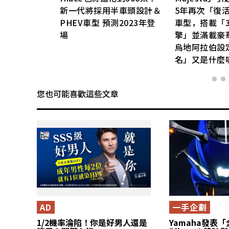
等
新一代將採用半車頭設計＆
5年再次「復
提供
PHEV車型 預測2023年登
車型，搭載「3
泰國
場
擎」並滿載豪
？
烏地阿拉伯設
名」又是什麼
您也可能喜歡這些文章
AD
一手企劃
1/2機率淪陷！你是好男人還是
Yamaha發表「