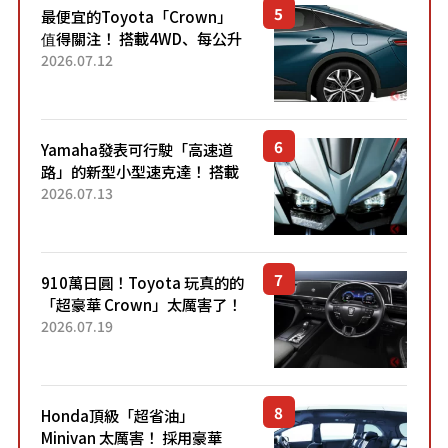
最便宜的Toyota「Crown」
值得關注！ 搭載4WD、每公升
22.4公里低油耗表現超亮眼！
2026.07.12
配備豐富、超越售價水準，堪
稱高CP值代表的「...
Yamaha發表可行駛「高速道
路」的新型小型速克達！ 搭載
能享受超強勁「渦輪感」的動
2026.07.13
力系統！ 採用與高階「Super
Sport」車款相同的...
910萬日圓！Toyota 玩真的的
「超豪華 Crown」太厲害了！
採用由「匠人技藝」打造的
2026.07.19
「專屬車色」與運動化「底盤
設定」！還配備專屬豪華...
Honda頂級「超省油」
Minivan 太厲害！ 採用豪華