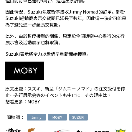
但目前訂單已達約5萬台，遠超出原計劃。
因此情況，Suzuki決定暫停接收Jimny Nomad的訂單。部份
Suzuki經銷商表示交貨期已延長至數年，因此這一決定可能是
為了避免進一步延長交貨期。
此外，由於暫停接單的關係，原定於全國購物中心舉行的先行
展示會及活動展示也將取消。
Suzuki表示將全力以赴儘早重新開始接單。
原文出處：
スズキ、新型「ジムニー ノマド」の注文受付を停
止…先行展示会等のイベントも中止に。その理由は？
想看更多：
MOBY
關鍵詞：
Jimny
MOBY
SUZUKI