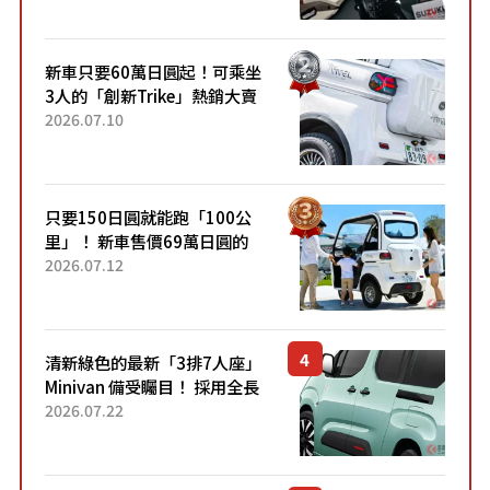
開始出口的新款「B...
新車只要60萬日圓起！可乘坐
3人的「創新Trike」熱銷大賣
成為人氣車款！「養車成本真
2026.07.10
的超便宜！」「150日圓就能
跑100公里」「小朋友坐得...
只要150日圓就能跑「100公
里」！ 新車售價69萬日圓的
「3人座」Trike大受歡迎！ 順
2026.07.12
應時代需求，究竟為何能迅速
熱賣？
清新綠色的最新「3排7人座」
Minivan 備受矚目！ 採用全長
4.7公尺剛剛好的車身尺寸與
2026.07.22
「滑門」設計！ 還推出467萬
元日圓起的5人座版...