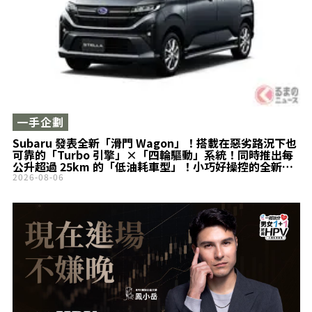
一手企劃
Subaru 發表全新「滑門 Wagon」！搭載在惡劣路況下也
可靠的「Turbo 引擎」×「四輪驅動」系統！同時推出每
公升超過 25km 的「低油耗車型」！小巧好操控的全新
Stella 登場！
2026-08-06