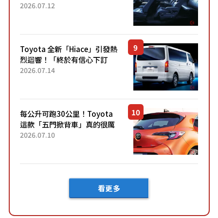
「真皮座椅」與專屬「黑色內
2026.07.12
裝」！ 每公升可跑約20公里，
兼具優異節能表現與舒適
「三...
Toyota 全新「Hiace」引發熱
烈迴響！「終於有信心下訂
了！」「哪個等級交車最
2026.07.14
快？」討論不斷！但下訂後竟
然還要等「超過半年」才能交
車？...
每公升可跑30公里！Toyota
這款「五門掀背車」真的很厲
害！ 擁有全長4.3公尺的「剛剛
2026.07.10
好車身尺寸」，配備全面升
級！ 採Hybrid專屬設...
看更多