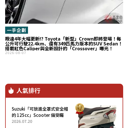
一手企劃
睽違4年大幅更新!? Toyota「新型」Crown即將登場！每
公升可行駛22.4km、還有349匹馬力版本的SUV Sedan！
搭載紅色Caliper與全新設計的「Crossover」曝光！
2026-08-07
人氣排行
Suzuki「可放進全罩式安全帽
的 125cc」Scooter 備受矚
目！採用全新流線設計與各項
2026.07.20
升級，騎乘更加舒適！已陸續