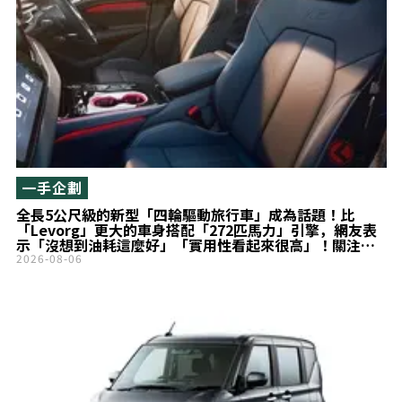
一手企劃
全長5公尺級的新型「四輪驅動旅行車」成為話題！比
「Levorg」更大的車身搭配「272匹馬力」引擎，網友表
示「沒想到油耗這麼好」「實用性看起來很高」！關注
Audi「A6 Avant」
2026-08-06