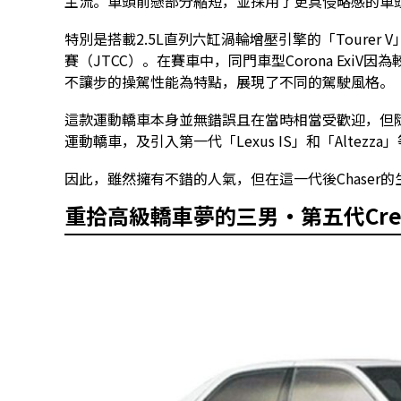
主流。車頭前懸部分縮短，並採用了更具侵略感的車
特別是搭載2.5L直列六缸渦輪增壓引擎的「Tourer
賽（JTCC）。在賽車中，同門車型Corona ExiV
不讓步的操駕性能為特點，展現了不同的駕駛風格。
這款運動轎車本身並無錯誤且在當時相當受歡迎，但隨著N
運動轎車，及引入第一代「Lexus IS」和「Altezz
因此，雖然擁有不錯的人氣，但在這一代後Chase
重拾高級轎車夢的三男・第五代Cres