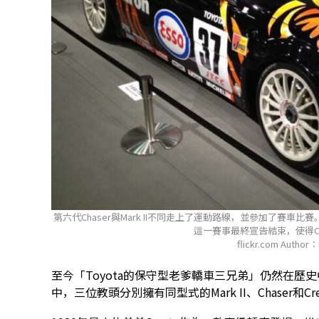
第六代Chaser與Mark II不同走上了運動路線，並參加了賽車
這一賽事最終宣告結束，使得Ch
flickr.com Author：
至今「Toyota的保守型老爹轎車三兄弟」仍然在歷
中，三位教頭分別擁有同型式的Mark II、Chaser和