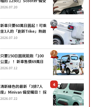
帽的 125cc」Scooter 備受
矚目！採用全新流線設計與
2026.07.20
各項升級，騎乘更加舒適！
已陸續開始出口的新款
「B...
新車只要60萬日圓起！可乘
坐3人的「創新Trike」熱銷
大賣成為人氣車款！「養車
2026.07.10
成本真的超便宜！」「150
日圓就能跑100公里」「小
朋友坐得...
只要150日圓就能跑「100
公里」！ 新車售價69萬日
圓的「3人座」Trike大受歡
2026.07.12
迎！ 順應時代需求，究竟
為何能迅速熱賣？
清新綠色的最新「3排7人
座」Minivan 備受矚目！ 採
用全長4.7公尺剛剛好的車
2026.07.22
身尺寸與「滑門」設計！