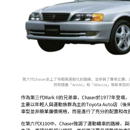
第六代Chaser走上了年輕與運動化的路線，並參與了賽車比
然而隨著「Aristo」和「Altezza」等新車型
作為第三代Mark II的兄弟車，Chaser於1977年
主要以年輕人與運動族群為主的Toyota Auto店（
車型並非簡單廉價規格，而是進行了充分的配置和改
在第六代X100中，Chaser強調了運動轎車的路線，與