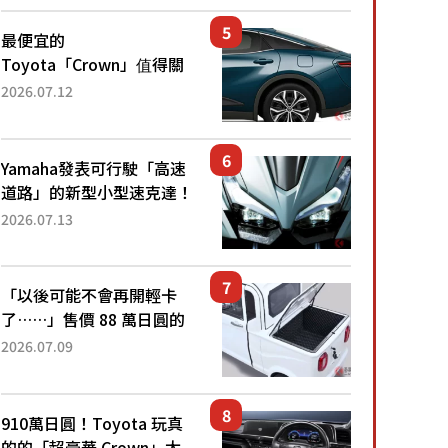
還推出467萬元日圓起的5
人座版...
最便宜的
Toyota「Crown」值得關
注！ 搭載4WD、每公升
2026.07.12
22.4公里低油耗表現超亮
眼！ 配備豐富、超越售價
水準，堪稱高CP值代表的
Yamaha發表可行駛「高速
「...
道路」的新型小型速克達！
搭載能享受超強勁「渦輪
2026.07.13
感」的動力系統！ 採用與
高階「Super Sport」車款
相同的...
「以後可能不會再開輕卡
了……」售價 88 萬日圓的
「超迷你輕型貨車」引發兩
2026.07.09
極評價！「150 日圓就能跑
100 公里！」「免驗車真的
太棒了！...
910萬日圓！Toyota 玩真
的的「超豪華 Crown」太