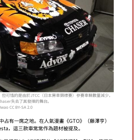
比賽。但可惜的是由於JTCC（日本房車錦標賽）參賽車輛數量減少，
aser失去了其發揮的舞台。
Iwao CC BY-SA 2.0
史中占有一席之地。在人氣漫畫《GTO》（藤澤亨）
Cresta，這三款車常常作為題材被提及。