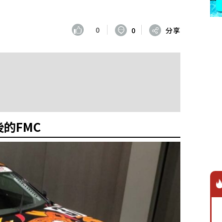
0
0
分享
的FMC