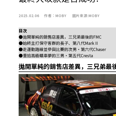
2025.02.06 作者：
MOBY
圖片來源:MOBY
目次
●拋開單純的銷售店差異，三兄弟最後的FMC
●始終主打保守客群的長子、第八代Mark II
●走運動路線並參與比賽的次男・第六代Chaser
●重拾高級轎車夢的三男・第五代Cresta
拋開單純的銷售店差異，三兄弟最後