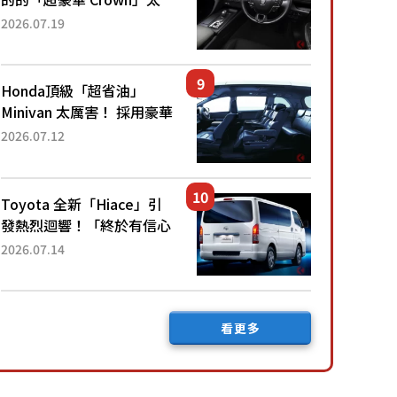
厲害了！採用由「匠人技
2026.07.19
藝」打造的「專屬車色」與
運動化「底盤設定」！還配
備專屬豪華...
Honda頂級「超省油」
Minivan 太厲害！ 採用豪華
「真皮座椅」與專屬「黑色
2026.07.12
內裝」！ 每公升可跑約20
公里，兼具優異節能表現與
舒適「三...
Toyota 全新「Hiace」引
發熱烈迴響！「終於有信心
下訂了！」「哪個等級交車
2026.07.14
最快？」討論不斷！但下訂
後竟然還要等「超過半年」
才能交車？...
看更多