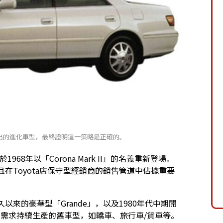
客群推出的進化車型，最終證明這一策略是正確的。
1968年以「Corona Mark II」的名義重新登場。
並且在Toyota店保守型經銷商的銷售管道中佔據重要
久以來的豪華型「Grande」，以及1980年代中期開
法人需求持續生產的舊車型，如轎車、旅行車/貨車等。