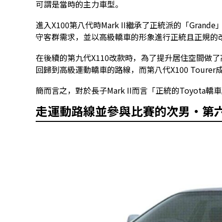
可謂是當時的主力車型。
進入X100第八代時Mark II繼承了正統派的「Grand
守客群需求，並以高級轎車的形象進行正統且正規的
在後續的第九代X110改款時，為了提升居住空間做了
回歸到高級運動轎車的路線，而第八代X100 Toure
簡而言之，對於長子Mark II而言「正統的Toyota
走運動路線並參與比賽的次男・第六代