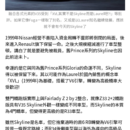
融合各式元素的V35受到「XVL其實不是Skyline而是Laurel吧?!」等批
評。如果它像Fuga一樣取了別名，又或是以Laurel知名繼續發展，應該
就不會有今天的Skyline了
1999年Nissan經營不善陷入資金周轉不靈即將倒閉的局面，後
來進入Renault旗下保留一命。之後大規模縮減進行了車型整
頓，講白了就是要避免被裁員，舊Prince系列的Skyline也因
此前途未卜。
幸運的是它與同為舊Prince系列Gloria的命運不同，Skyline
得以被保留下來。其以可能作為Laurel於國內銷售的概念車
「XVL」(1999年)為基礎，搭載了V6引擎，轉變為高級轎車大
受歡迎!
雙門轎跑版實際上與Fairlady Z 2 by 2整合，就像Z33 2+2轎跑
版具有V35 Skyline外觀一樣變成不同車型，而Skyline的本質
為4門轎車，但變得更高級的是R33車型。
雖然Skyline是名車，但它捨棄過時的直6 RB轉變為V6引擎可
說是一條既定路線；而R34後繼車型與以海外為導向的高級品