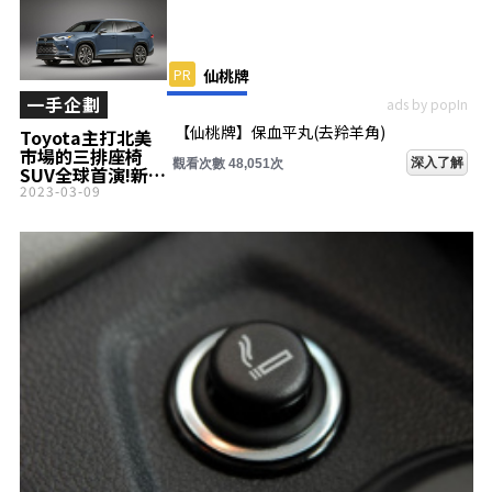
PR
仙桃牌
一手企劃
ads by popIn
【仙桃牌】保血平丸(去羚羊角)
Toyota主打北美
市場的三排座椅
深入了解
觀看次數 48,051次
SUV全球首演!新一
代「Grand
2023-03-09
Highlander」亮
相