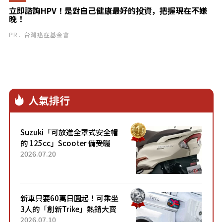
立即諮詢HPV！是對自己健康最好的投資，把握現在不嫌
晚！
PR．台灣癌症基金會
人氣排行
Suzuki「可放進全罩式安全帽
的 125cc」Scooter 備受矚
目！採用全新流線設計與各項
2026.07.20
升級，騎乘更加舒適！已陸續
開始出口的新款「B...
新車只要60萬日圓起！可乘坐
3人的「創新Trike」熱銷大賣
成為人氣車款！「養車成本真
2026.07.10