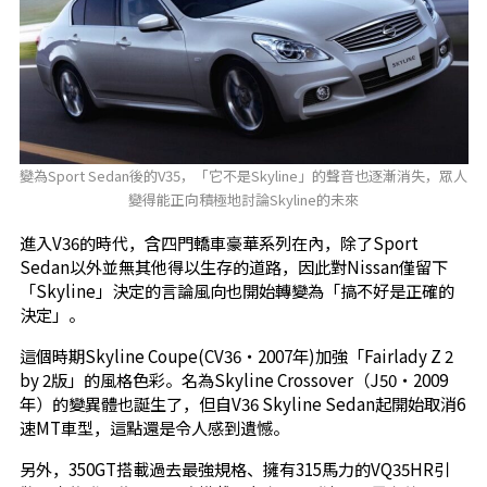
變為Sport Sedan後的V35，「它不是Skyline」的聲音也逐漸消失，眾人
變得能正向積極地討論Skyline的未來
進入V36的時代，含四門轎車豪華系列在內，除了Sport
Sedan以外並無其他得以生存的道路，因此對Nissan僅留下
「Skyline」決定的言論風向也開始轉變為「搞不好是正確的
決定」。
這個時期Skyline Coupe(CV36・2007年)加強「Fairlady Z 2
by 2版」的風格色彩。名為Skyline Crossover（J50・2009
年）的變異體也誕生了，但自V36 Skyline Sedan起開始取消6
速MT車型，這點還是令人感到遺憾。
另外，350GT搭載過去最強規格、擁有315馬力的VQ35HR引