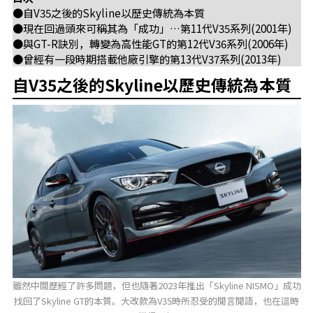
●自V35之後的Skyline以歷史傳統為本質
●現在回過頭來可稱其為「成功」…第11代V35系列(2001年)
●與GT-R訣別，轉變為高性能GT的第12代V36系列(2006年)
●曾經有一段時期搭載他廠引擎的第13代V37系列(2013年)
自V35之後的Skyline以歷史傳統為本質
雖然中間歷經了許多問題，但也隨著2023年推出「Skyline NISMO」成功
找回了Skyline GT的本質。大改款為V35時所忍受的閒言閒語，也在這時