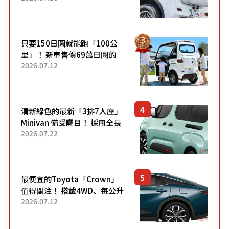
的超便宜！」「150日圓就能
跑100公里」「小朋友坐得...
只要150日圓就能跑「100公
里」！ 新車售價69萬日圓的
「3人座」Trike大受歡迎！ 順
2026.07.12
應時代需求，究竟為何能迅速
熱賣？
清新綠色的最新「3排7人座」
Minivan 備受矚目！ 採用全長
4.7公尺剛剛好的車身尺寸與
2026.07.22
「滑門」設計！ 還推出467萬
元日圓起的5人座版...
最便宜的Toyota「Crown」
值得關注！ 搭載4WD、每公升
22.4公里低油耗表現超亮眼！
2026.07.12
配備豐富、超越售價水準，堪
稱高CP值代表的「...