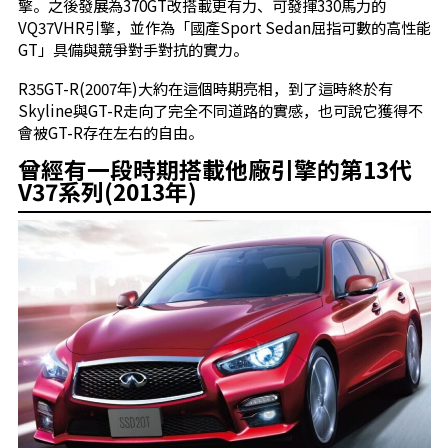
擎。之後發展為370GT改搭載更有力、可發揮330馬力的
VQ37VHR引擎，並作為「國產Sport Sedan屈指可數的高性能
GT」具備與競爭對手對抗的實力。
R35GT-R(2007年)大約在這個時期亮相，到了這時終於有
Skyline與GT-R走向了完全不同道路的實感，也可說它獲得不
會被GT-R存在左右的自由。
曾經有一段時期搭載他廠引擎的第13代
V37系列(2013年)