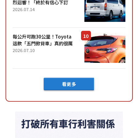
烈迴響！「終於有信心下訂
了！」「哪個等級交車最
2026.07.14
快？」討論不斷！但下訂後竟
然還要等「超過半年」才能交
車？...
每公升可跑30公里！Toyota
這款「五門掀背車」真的很厲
害！ 擁有全長4.3公尺的「剛剛
2026.07.10
好車身尺寸」，配備全面升
級！ 採Hybrid專屬設...
看更多