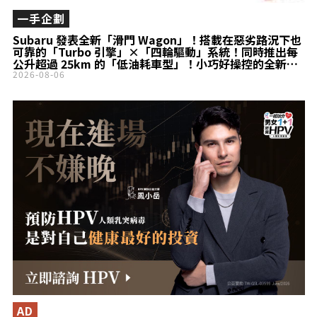
一手企劃
Subaru 發表全新「滑門 Wagon」！搭載在惡劣路況下也
可靠的「Turbo 引擎」×「四輪驅動」系統！同時推出每
公升超過 25km 的「低油耗車型」！小巧好操控的全新
Stella 登場！
2026-08-06
AD