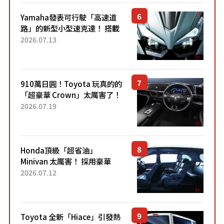
Yamaha發表可行駛「高速道
路」的新型小型速克達！ 搭載
能享受超強勁「渦輪感」的動
2026.07.13
力系統！ 採用與高階「Super
Sport」車款相同的...
910萬日圓！Toyota 玩真的的
「超豪華 Crown」太厲害了！
採用由「匠人技藝」打造的
2026.07.19
「專屬車色」與運動化「底盤
設定」！還配備專屬豪華...
Honda頂級「超省油」
Minivan 太厲害！ 採用豪華
「真皮座椅」與專屬「黑色內
2026.07.12
裝」！ 每公升可跑約20公里，
兼具優異節能表現與舒適
「三...
Toyota 全新「Hiace」引發熱