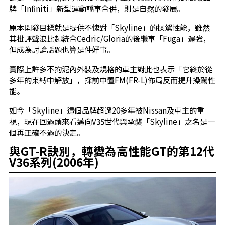
牌「Infiniti」新型運動轎車合併，則是自然的發展。
原本開發目標就是提供不愧對「Skyline」的操駕性能，雖然
其批評聲浪比起統合Cedric/Gloria的後繼車「Fuga」還強，
但成為討論話題也算是件好事。
實際上許多不拘泥內外裝及規格的車主對此也表示「它終於從
多年的束縛中解放」，採前中置FM(FR-L)佈局反而提升操駕性
能。
如今「Skyline」這個品牌超過20多年被Nissan及車主的重
視，現在回過頭來看邁向V35世代與承襲「Skyline」之名是一
個再正確不過的決定。
與GT-R訣別，轉變為高性能GT的第12代
V36系列(2006年)