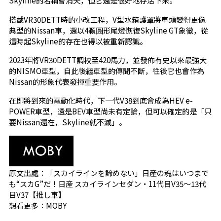
Skyline的名稱會消失，但它還是很好地存活下來。
搭載VR30DETT時的小改工程，V型水箱護罩將車頭變得更像
典型的Nissan車，還以4顆圓形尾燈恢復Skyline GT象徵，從
這時起Skyline的存在也得以被重新認識。
2023年將VR30DETT調校至420馬力，並發佈有史以來最強大
的NISMO車型，自此後繼車型的傳聞不斷，往後它也會作為
Nissan的形象代表發揮重要作用。
在即將到來的電動化時代，下一代V38到底會成為HEV e-
POWER車型，還是BEV車型尚未有定論，但可以確定的是「只
要Nissan還在，Skyline就不滅」。
原文出處：
「スカイラインを諦めない」日産の魂はいつまで
も“スカG”だ！日産 スカイラインセダン・11代目V35～13代
目V37【推し車】
想看更多：
MOBY