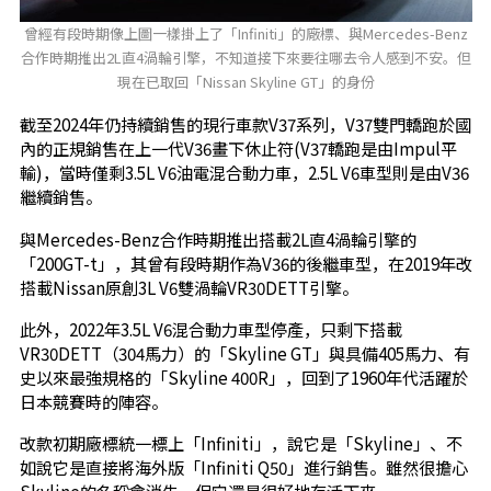
曾經有段時期像上圖一樣掛上了「Infiniti」的廠標、與Mercedes-Benz
合作時期推出2L直4渦輪引擎，不知道接下來要往哪去令人感到不安。但
現在已取回「Nissan Skyline GT」的身份
截至2024年仍持續銷售的現行車款V37系列，V37雙門轎跑於國
內的正規銷售在上一代V36畫下休止符(V37轎跑是由Impul平
輸)，當時僅剩3.5L V6油電混合動力車，2.5L V6車型則是由V36
繼續銷售。
與Mercedes-Benz合作時期推出搭載2L直4渦輪引擎的
「200GT-t」，其曾有段時期作為V36的後繼車型，在2019年改
搭載Nissan原創3L V6雙渦輪VR30DETT引擎。
此外，2022年3.5L V6混合動力車型停產，只剩下搭載
VR30DETT（304馬力）的「Skyline GT」與具備405馬力、有
史以來最強規格的「Skyline 400R」，回到了1960年代活躍於
日本競賽時的陣容。
改款初期廠標統一標上「Infiniti」，說它是「Skyline」、不
如說它是直接將海外版「Infiniti Q50」進行銷售。雖然很擔心