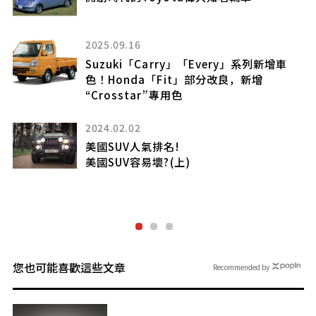
Daihatsu展出戶外風設計等多樣主題
2026.05.19
列新增車
日產「“新型”Skyline」可能在2027年
增
場!? 採用「Hakosuka・Kenmeri」
「surfing line」，並可能搭載V6引
新「heartbeat model」的現實可能
什麼？
2025.04.28
日製Golf Country果然還是賣不好
1990年代以謎樣計畫誕生的山寨RV
您也可能喜歡這些文章
Recommended by