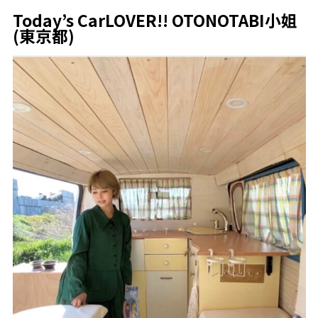
Today’s CarLOVER!! OTONOTABI小姐
(東京都)