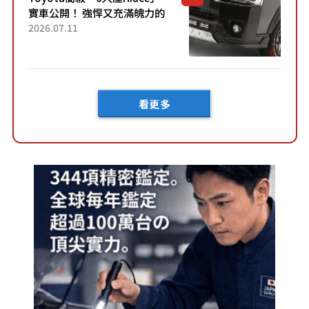
實車公開！ 強悍又充滿魄力的
「全黑設計」搭配特別「豪華
2026.07.11
內裝」！ Premium打造的「限
定Bruno」由...
看更多