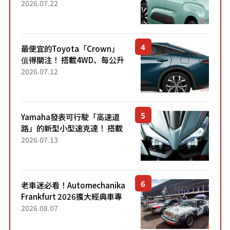
4.7公尺剛剛好的車身尺寸與
2026.07.22
「滑門」設計！ 還推出467萬
元日圓起的5人座版...
最便宜的Toyota「Crown」
值得關注！ 搭載4WD、每公升
22.4公里低油耗表現超亮眼！
2026.07.12
配備豐富、超越售價水準，堪
稱高CP值代表的「...
Yamaha發表可行駛「高速道
路」的新型小型速克達！ 搭載
能享受超強勁「渦輪感」的動
2026.07.13
力系統！ 採用與高階「Super
Sport」車款相同的...
老車迷必看！Automechanika
Frankfurt 2026擴大經典車專
區 1954年珍稀古董車現場修復
2026.08.07