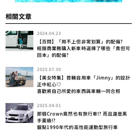
相關文章
2024.04.23
【百問】「用不上但非常划算」的配備?
經銷商業務購入新車時選擇了哪些「貴但可
回本」的配備?
2025.07.30
整型
【美女特集】首輛自用車「Jimny」的設計
正中紅心♡
喜歡將自己所愛的東西與車輛一同合照
不同
2025.04.01
那個Crown竟然也有旅行車!? 而且還是黑
手黨級!?
盤點1990年代的高性能運動型旅行車