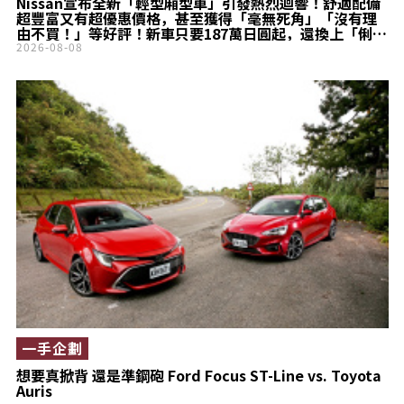
Nissan宣布全新「輕型廂型車」引發熱烈迴響！舒適配備
超豐富又有超優惠價格，甚至獲得「毫無死角」「沒有理
由不買！」等好評！新車只要187萬日圓起，還換上「俐落
車頭」的全新Sakura小改款車型，在實際銷售現場的「真
2026-08-08
實評價」究竟如何？
一手企劃
想要真掀背 還是準鋼砲 Ford Focus ST-Line vs. Toyota
Auris