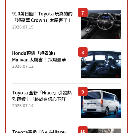
910萬日圓！Toyota 玩真的的
「超豪華 Crown」太厲害了！
採用由「匠人技藝」打造的
2026.07.19
「專屬車色」與運動化「底盤
設定」！還配備專屬豪華...
Honda頂級「超省油」
Minivan 太厲害！ 採用豪華
「真皮座椅」與專屬「黑色內
2026.07.12
裝」！ 每公升可跑約20公里，
兼具優異節能表現與舒適
「三...
Toyota 全新「Hiace」引發熱
烈迴響！「終於有信心下訂
了！」「哪個等級交車最
2026.07.14
快？」討論不斷！但下訂後竟
然還要等「超過半年」才能交
車？...
Toyota高級「6人座Hiace」