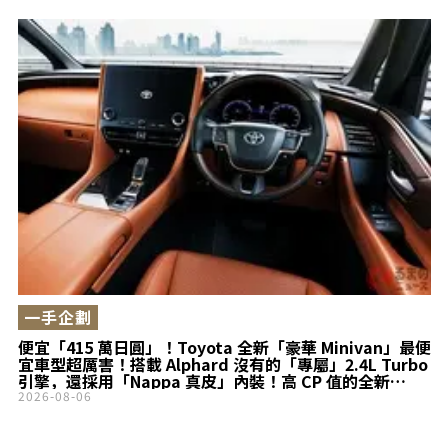
一手企劃
便宜「415 萬日圓」！Toyota 全新「豪華 Minivan」最便
宜車型超厲害！搭載 Alphard 沒有的「專屬」2.4L Turbo
引擎，還採用「Nappa 真皮」內裝！高 CP 值的全新
Vellfire Z Premier 究竟有什麼魅力？
2026-08-06