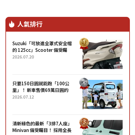
人氣排行
Suzuki「可放進全罩式安全帽
的 125cc」Scooter 備受矚
目！採用全新流線設計與各項
2026.07.20
升級，騎乘更加舒適！已陸續
開始出口的新款「B...
只要150日圓就能跑「100公
里」！ 新車售價69萬日圓的
「3人座」Trike大受歡迎！ 順
2026.07.12
應時代需求，究竟為何能迅速
熱賣？
清新綠色的最新「3排7人座」
Minivan 備受矚目！ 採用全長