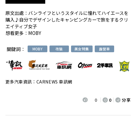
原文出處：
バンライフというスタイルに憧れてハイエースを
購入♪自分でデザインしたキャンピングカーで旅をするクリ
エイティブ女子
想看更多：
MOBY
關鍵詞：
MOBY
改裝
美女特集
露營車
更多汽車資訊：CARNEWS 車訊網
0
0
分享