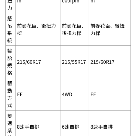
扭
m
000rpm
m
力
懸
吊
前麥花臣、後扭力
前麥花臣、
前麥花臣、後扭
系
樑
後扭力樑
力樑
統
輪
胎
215/60R17
215/55R17
215/60R17
規
格
驅
動
FF
4WD
FF
方
式
變
速
8速手自排
6速自排
8速手自排
系