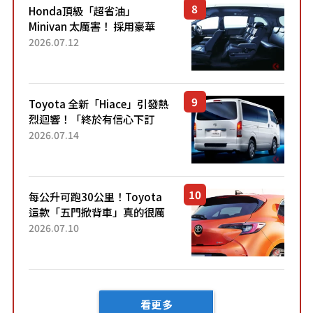
Honda頂級「超省油」
Minivan 太厲害！ 採用豪華
「真皮座椅」與專屬「黑色內
2026.07.12
裝」！ 每公升可跑約20公里，
兼具優異節能表現與舒適
「三...
Toyota 全新「Hiace」引發熱
烈迴響！「終於有信心下訂
了！」「哪個等級交車最
2026.07.14
快？」討論不斷！但下訂後竟
然還要等「超過半年」才能交
車？...
每公升可跑30公里！Toyota
這款「五門掀背車」真的很厲
害！ 擁有全長4.3公尺的「剛剛
2026.07.10
好車身尺寸」，配備全面升
級！ 採Hybrid專屬設...
看更多