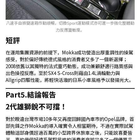
八速手自排變速箱作動順暢，切換Sport運動模式亦可進一步強化整體動
力反應靈敏度。
短評
在運用集團資源的前提下，Mokka成功營造出厚重調性的操駕
感受，對於偏好傳統德式風格的消費者又多了一個新選擇；
2008依舊以其獨特的法式靈巧動態，成功兼顧舒適行路質感與
出色操控反應。至於SX4 S-Cross則藉由1.4L渦輪動力與
Allgrip四驅性能，將輕快活潑的日系小車風格予以發揚光大。
Part5.結論報告
2代雄獅銳不可擋！
對於睽違台灣市場10多年又再度回歸國內車市的Opel品牌，首
部先鋒之作Mokka的導入確實令人相當期待，不過在實際試駕
體驗這部身價超過百萬的小型跨界休旅車之後，只能說喜憂皆
半，喜的是偏好德系駕馭風格的消費者來說又多了一個優質品