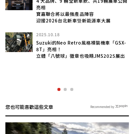
4 大品牌、9 輛全新車款、共19輛展車公開
亮相
寶嘉聯合將以最強產品陣容
迎接2026台北新車暨新能源車大展
意
2025.10.18
Suzuki的Neo Retro風格裸裝機車「GSX-
8T」亮相！
立體「八號球」徽章也吸睛JMS2025展出
 公
牌首
您也可能喜歡這些文章
Recommended by