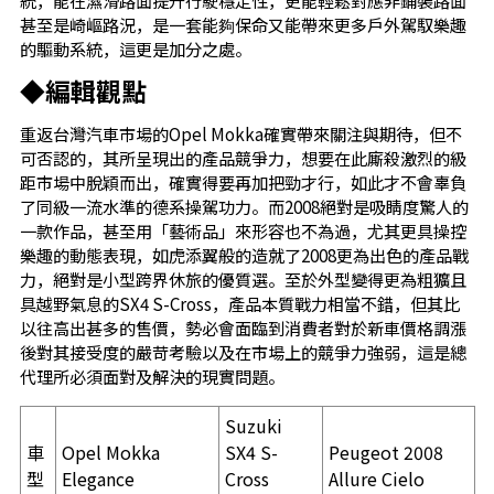
統，能在濕滑路面提升行駛穩定性，更能輕鬆對應非鋪裝路面
甚至是崎嶇路況，是一套能夠保命又能帶來更多戶外駕馭樂趣
的驅動系統，這更是加分之處。
◆編輯觀點
重返台灣汽車市場的Opel Mokka確實帶來關注與期待，但不
可否認的，其所呈現出的產品競爭力，想要在此廝殺激烈的級
距市場中脫穎而出，確實得要再加把勁才行，如此才不會辜負
了同級一流水準的德系操駕功力。而2008絕對是吸睛度驚人的
一款作品，甚至用「藝術品」來形容也不為過，尤其更具操控
樂趣的動態表現，如虎添翼般的造就了2008更為出色的產品戰
力，絕對是小型跨界休旅的優質選。至於外型變得更為粗獷且
具越野氣息的SX4 S-Cross，產品本質戰力相當不錯，但其比
以往高出甚多的售價，勢必會面臨到消費者對於新車價格調漲
後對其接受度的嚴苛考驗以及在市場上的競爭力強弱，這是總
代理所必須面對及解決的現實問題。
Suzuki
車
Opel Mokka
SX4 S-
Peugeot 2008
型
Elegance
Cross
Allure Cielo