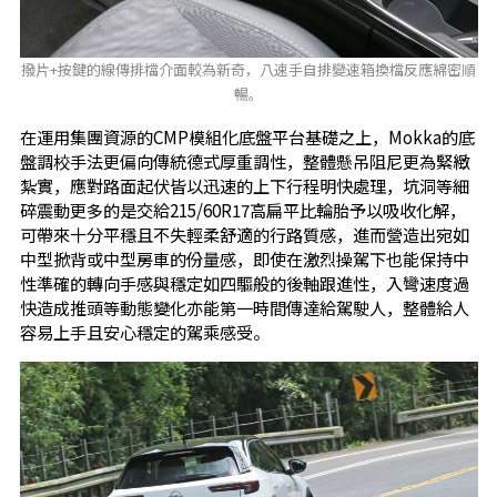
撥片+按鍵的線傳排檔介面較為新奇，八速手自排變速箱換檔反應綿密順
暢。
在運用集團資源的CMP模組化底盤平台基礎之上，Mokka的底
盤調校手法更偏向傳統德式厚重調性，整體懸吊阻尼更為緊緻
紮實，應對路面起伏皆以迅速的上下行程明快處理，坑洞等細
碎震動更多的是交給215/60R17高扁平比輪胎予以吸收化解，
可帶來十分平穩且不失輕柔舒適的行路質感，進而營造出宛如
中型掀背或中型房車的份量感，即使在激烈操駕下也能保持中
性準確的轉向手感與穩定如四驅般的後軸跟進性，入彎速度過
快造成推頭等動態變化亦能第一時間傳達給駕駛人，整體給人
容易上手且安心穩定的駕乘感受。