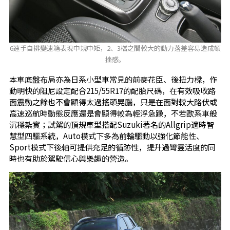
6速手自排變速箱表現中規中矩，2、3檔之間較大的動力落差容易造成頓
挫感。
本車底盤布局亦為日系小型車常見的前麥花臣、後扭力樑，作
動明快的阻尼設定配合215/55R17的配胎尺碼，在有效吸收路
面震動之餘也不會顯得太過搖頭晃腦，只是在面對較大路伏或
高速巡航時動態反應還是會顯得較為輕浮急躁，不若歐系車般
沉穩紮實；試駕的頂規車型搭配Suzuki著名的Allgrip適時智
慧型四驅系統，Auto模式下多為前輪驅動以強化節能性、
Sport模式下後軸可提供充足的循跡性，提升過彎靈活度的同
時也有助於駕駛信心與樂趣的營造。