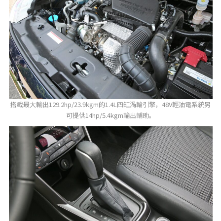
搭載最大輸出129.2hp/23.9kgm的1.4L四缸渦輪引擎，48V輕油電系統另
可提供14hp/5.4kgm輸出輔助。