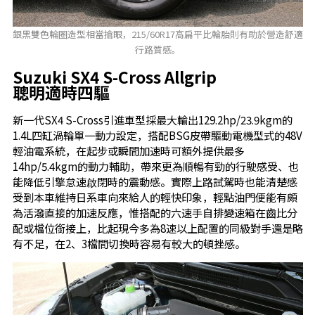
銀黑雙色輪圈造型相當搶眼，215/60R17高扁平比輪胎則有助於營造舒適
行路質感。
Suzuki SX4 S-Cross Allgrip
聰明適時四驅
新一代SX4 S-Cross引進車型採最大輸出129.2hp/23.9kgm的
1.4L四缸渦輪單一動力設定，搭配BSG皮帶驅動電機型式的48V
輕油電系統，在起步或瞬間加速時可額外提供最多
14hp/5.4kgm的動力輔助，帶來更為順暢有勁的行駛感受、也
能降低引擎怠速啟閉時的震動感。實際上路試駕時也能清楚感
受到本車維持日系車向來給人的輕快印象，輕點油門便能有頗
為活潑直接的加速反應，惟搭配的六速手自排變速箱在齒比分
配或檔位銜接上，比起現今多為8速以上配置的同級對手還是略
有不足，在2、3檔間切換時容易有較大的頓挫感。