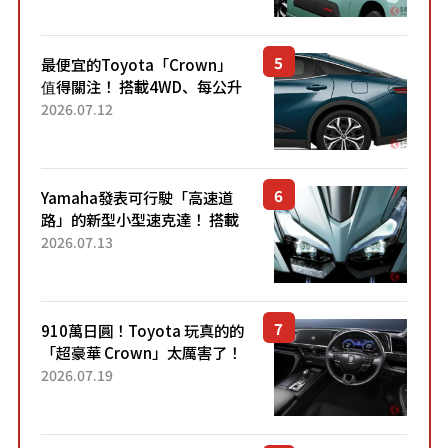
元日圓起的5人座版...
最便宜的Toyota「Crown」
值得關注！ 搭載4WD、每公升
22.4公里低油耗表現超亮眼！
2026.07.12
配備豐富、超越售價水準，堪
稱高CP值代表的「...
Yamaha發表可行駛「高速道
路」的新型小型速克達！ 搭載
能享受超強勁「渦輪感」的動
2026.07.13
力系統！ 採用與高階「Super
Sport」車款相同的...
910萬日圓！Toyota 玩真的的
「超豪華 Crown」太厲害了！
採用由「匠人技藝」打造的
2026.07.19
「專屬車色」與運動化「底盤
設定」！還配備專屬豪華...