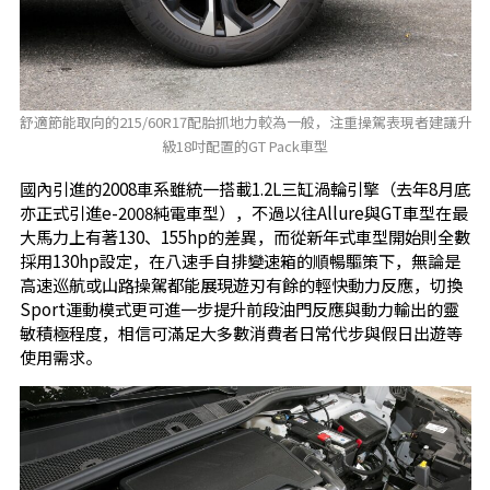
舒適節能取向的215/60R17配胎抓地力較為一般，注重操駕表現者建議升
級18吋配置的GT Pack車型
國內引進的2008車系雖統一搭載1.2L三缸渦輪引擎（去年8月底
亦正式引進e-2008純電車型），不過以往Allure與GT車型在最
大馬力上有著130、155hp的差異，而從新年式車型開始則全數
採用130hp設定，在八速手自排變速箱的順暢驅策下，無論是
高速巡航或山路操駕都能展現遊刃有餘的輕快動力反應，切換
Sport運動模式更可進一步提升前段油門反應與動力輸出的靈
敏積極程度，相信可滿足大多數消費者日常代步與假日出遊等
使用需求。