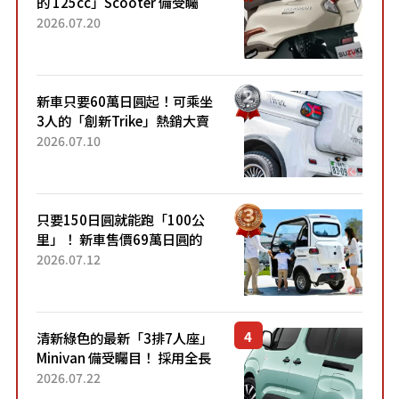
的 125cc」Scooter 備受矚
目！採用全新流線設計與各項
2026.07.20
升級，騎乘更加舒適！已陸續
開始出口的新款「B...
新車只要60萬日圓起！可乘坐
3人的「創新Trike」熱銷大賣
成為人氣車款！「養車成本真
2026.07.10
的超便宜！」「150日圓就能
跑100公里」「小朋友坐得...
只要150日圓就能跑「100公
里」！ 新車售價69萬日圓的
「3人座」Trike大受歡迎！ 順
2026.07.12
應時代需求，究竟為何能迅速
熱賣？
清新綠色的最新「3排7人座」
Minivan 備受矚目！ 採用全長
4.7公尺剛剛好的車身尺寸與
2026.07.22
「滑門」設計！ 還推出467萬