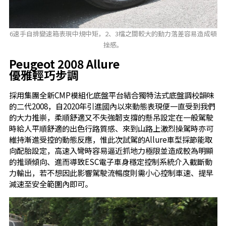
6速手自排變速箱表現中規中矩，2、3檔之間較大的動力落差容易造成頓
挫感。
Peugeot 2008 Allure
優雅輕巧步調
採用集團全新CMP模組化底盤平台結合獨特法式底盤調校韻味
的二代2008，自2020年引進國內以來動態表現便一直受到我們
的大力推崇，柔順舒適又不失強韌支撐的懸吊設定在一般駕駛
時給人平順舒適的出色行路質感、來到山路上激烈操駕時亦可
維持漸進受控的動態反應，惟此次試駕的Allure車型採節能取
向配胎設定，高速入彎時容易逼近抓地力極限並造成較為明顯
的推頭傾向、進而導致ESC電子車身穩定控制系統介入截斷動
力輸出，若不想因此影響駕駛流暢度則需小心控制車速、提早
減速至安全範圍內即可。