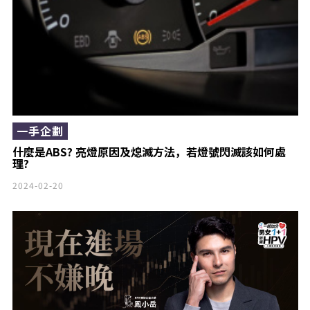
一手企劃
什麼是ABS? 亮燈原因及熄滅方法，若燈號閃滅該如何處
理?
2024-02-20