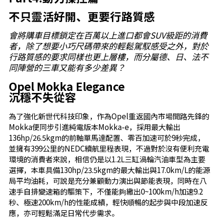
不只靈活好開、更要行路質感
會將購車目標鎖定在百萬以上進口都會SUV級距的消費
者，除了想要小巧尺碼帶來的輕鬆駕馭感受之外，對於
行路質感的要求同樣也更上層樓，而分屬德、日、法不
同陣營的三車又能有多少差異？
Opel Mokka Elegance
沉穩不失從容
為了強化新世代科技印象，作為Opel重返國內市場開路先鋒的
Mokka便同步引進純電版本Mokka-e，採用最大輸出
136hp/26.5kgm的前軸單馬達配置、零百加速可於9秒完成，
並擁有399公里的NEDC續航里程表現，不過對於沒有便利充電
環境的消費者來說，相信仍是以1.2L三缸渦輪汽油車型為主要
選擇，本車具備130hp/23.5kgm的最大輸出與17.0km/L的能源
局平均油耗，可說是充分兼顧動力演出與節能表現，同時在八
速手自排變速箱的驅策下，不僅能夠繳出0~100km/h加速9.2
秒、極速200km/h的性能成績，輕快順暢的起步與中段加速反
應，亦可輕鬆滿足日常代步需求。