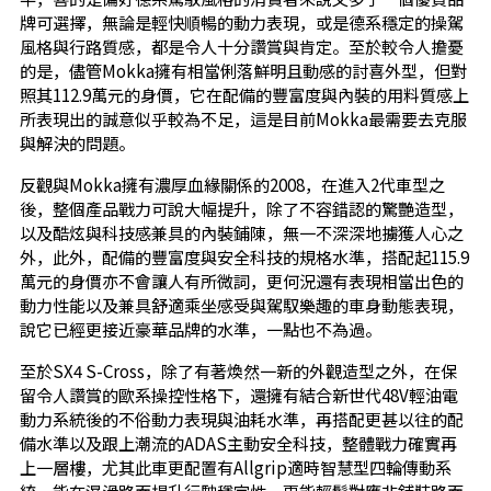
牌可選擇，無論是輕快順暢的動力表現，或是德系穩定的操駕
風格與行路質感，都是令人十分讚賞與肯定。至於較令人擔憂
的是，儘管Mokka擁有相當俐落鮮明且動感的討喜外型，但對
照其112.9萬元的身價，它在配備的豐富度與內裝的用料質感上
所表現出的誠意似乎較為不足，這是目前Mokka最需要去克服
與解決的問題。
反觀與Mokka擁有濃厚血緣關係的2008，在進入2代車型之
後，整個產品戰力可說大幅提升，除了不容錯認的驚艷造型，
以及酷炫與科技感兼具的內裝鋪陳，無一不深深地擄獲人心之
外，此外，配備的豐富度與安全科技的規格水準，搭配起115.9
萬元的身價亦不會讓人有所微詞，更何況還有表現相當出色的
動力性能以及兼具舒適乘坐感受與駕馭樂趣的車身動態表現，
說它已經更接近豪華品牌的水準，一點也不為過。
至於SX4 S-Cross，除了有著煥然一新的外觀造型之外，在保
留令人讚賞的歐系操控性格下，還擁有結合新世代48V輕油電
動力系統後的不俗動力表現與油耗水準，再搭配更甚以往的配
備水準以及跟上潮流的ADAS主動安全科技，整體戰力確實再
上一層樓，尤其此車更配置有Allgrip適時智慧型四輪傳動系