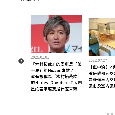
2026.01.03
2022.07.27
臣?
「木村拓哉」的愛車是「破
【車中泊】<
千萬」的Nissan車款？
論是誰都可以輕
還有被稱為「木村拓哉款」
為舒適車內空
的Harley-Davidson？大明
裝術及室內裝
星的奢華座駕是什麼來頭