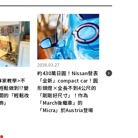
2026.03.27
2026.
約430萬日圓！Nissan發表
睽違5
專家教學>不
「全新」compact car！圓
新4
鬆做到!?變
形頭燈×全長不到4公尺的
持續
間的「輕鬆改
「剛剛好尺寸」！作為
的「
飾」
「March後繼車」的
實質
「Micra」於Austria登場
起！
「S
為熱