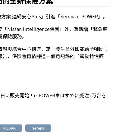
術的全新保險方案
保險方案 連網安心Plus」引進「Serena e-POWER」。
san intelligence保固」外，還新增「緊急應
屬保險服務。
情報與綜合中心相連，萬一發生意外即能給予輔助；
報告，保險會再依據這一個月記錄的「駕駛特性評
月20日に販売開始！e-POWER車はすでに受注2万台を
NISSAN
Serena