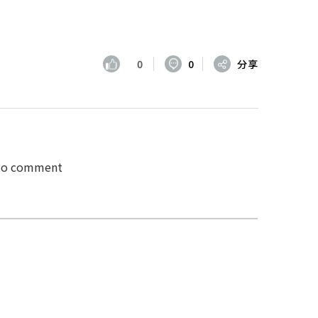
0
0
分享
 to comment