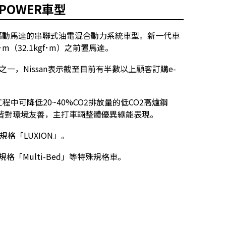
POWER車型
電引擎與驅動馬達的串聯式油電混合動力系統車型。新一代車
･m（32.1kgf･m）之前置馬達。
之一，Nissan表示截至目前有半數以上顧客訂購e-
工程中可降低20~40%CO2排放量的低CO2高爐鋼
、製造過程皆對環境友善，主打車輛整體優異綠能表現。
規格「LUXION」。
規格「Multi-Bed」等特殊規格車。