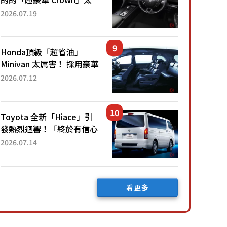
厲害了！採用由「匠人技
2026.07.19
藝」打造的「專屬車色」與
運動化「底盤設定」！還配
備專屬豪華...
Honda頂級「超省油」
Minivan 太厲害！ 採用豪華
「真皮座椅」與專屬「黑色
2026.07.12
內裝」！ 每公升可跑約20
公里，兼具優異節能表現與
舒適「三...
Toyota 全新「Hiace」引
發熱烈迴響！「終於有信心
下訂了！」「哪個等級交車
2026.07.14
最快？」討論不斷！但下訂
後竟然還要等「超過半年」
才能交車？...
看更多