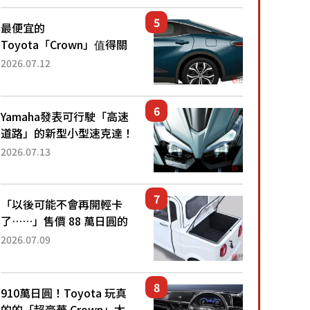
還推出467萬元日圓起的5
人座版...
最便宜的
Toyota「Crown」值得關
注！ 搭載4WD、每公升
2026.07.12
22.4公里低油耗表現超亮
眼！ 配備豐富、超越售價
水準，堪稱高CP值代表的
Yamaha發表可行駛「高速
「...
道路」的新型小型速克達！
搭載能享受超強勁「渦輪
2026.07.13
感」的動力系統！ 採用與
高階「Super Sport」車款
相同的...
「以後可能不會再開輕卡
了……」售價 88 萬日圓的
「超迷你輕型貨車」引發兩
2026.07.09
極評價！「150 日圓就能跑
100 公里！」「免驗車真的
太棒了！...
910萬日圓！Toyota 玩真
的的「超豪華 Crown」太