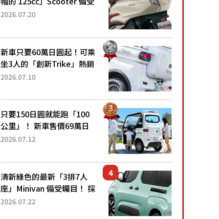
帽的 125cc」Scooter 備受
矚目！採用全新流線設計與
2026.07.20
各項升級，騎乘更加舒適！
已陸續開始出口的新款
「B...
新車只要60萬日圓起！可乘
坐3人的「創新Trike」熱銷
大賣成為人氣車款！「養車
2026.07.10
成本真的超便宜！」「150
日圓就能跑100公里」「小
朋友坐得...
只要150日圓就能跑「100
公里」！ 新車售價69萬日
圓的「3人座」Trike大受歡
2026.07.12
迎！ 順應時代需求，究竟
為何能迅速熱賣？
清新綠色的最新「3排7人
座」Minivan 備受矚目！ 採
用全長4.7公尺剛剛好的車
2026.07.22
身尺寸與「滑門」設計！