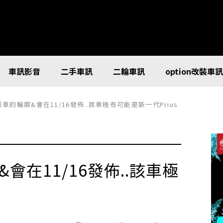
車訊影音
二手車訊
二輪車訊
option改裝車
型車的輪廓&會在11/16發佈..該車極有可能是新一代Prius
&會在11/16發佈..該車極