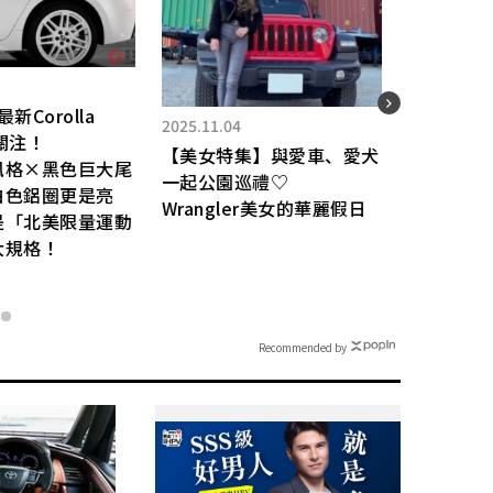
2021.08.31
2025.
與愛車、愛犬
Lexus新一代LX600預想
輕型
♡
圖！車頭像LF-1 車尾像NX
每公
美女的華麗假日
高性
Recommended by