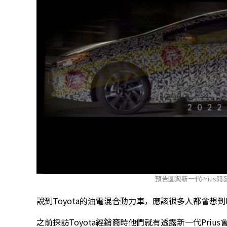
預告圖與新一代Prius開
說到Toyota的油電混合動力車，應該很多人都會想到Pr
之前採訪Toyota經銷商時他們就有透露新一代Prius