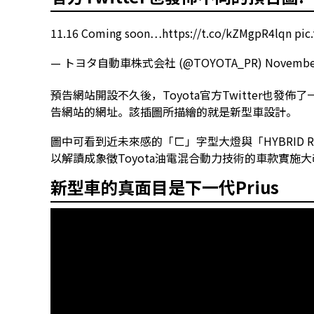
11.16 Coming soon…
https://t.co/kZMgpR4lqn
pic
— トヨタ自動車株式会社 (@TOYOTA_PR)
November
預告網站開設不久後，Toyota官方Twitter也發佈了一
告網站的網址。該插圖所描繪的就是新型車設計。
圖中可看到近未來感的「ㄈ」字型大燈與「HYBRID R
以解讀成象徵Toyota油電混合動力技術的車款實施
新型車的真面目是下一代Prius