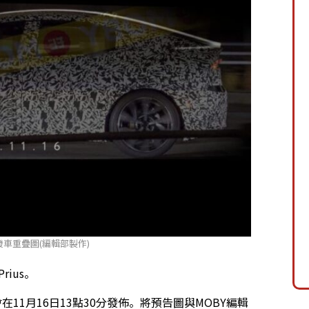
發車重疊圖(編輯部製作)
ius。
會在11月16日13點30分發佈。將預告圖與MOBY編輯