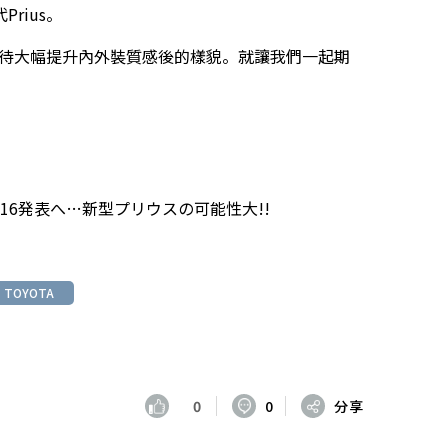
rius。
當期待大幅提升內外裝質感後的樣貌。就讓我們一起期
16発表へ…新型プリウスの可能性大!!
TOYOTA
0
0
分享