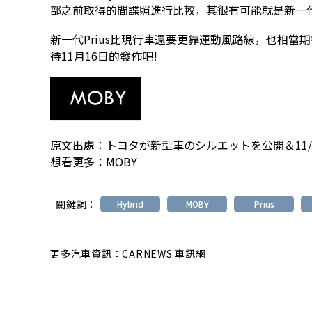
部之前取得的間諜照進行比較，其很有可能就是新一代P
新一代Prius比現行車還要更靠運動風路線，也相
待11月16日的發佈吧!
原文出處：
トヨタが新型車のシルエットを公開＆11/
想看更多：
MOBY
關鍵詞：
Hybrid
MOBY
Prius
更多汽車資訊：CARNEWS 車訊網