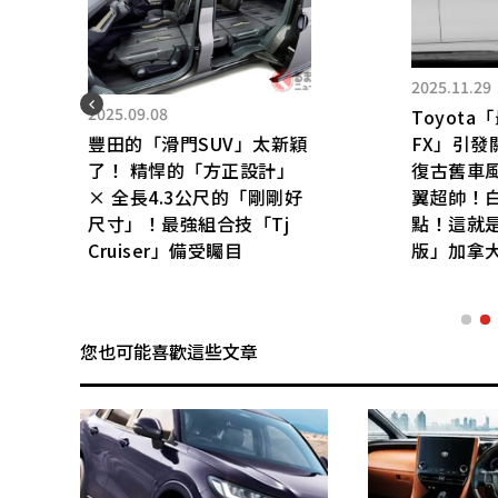
2025.11.29
Toyota「最新Corolla
2025.11.04
新穎
FX」引發關注！
【美女特集】
」
復古舊車風格×黑色巨大尾
一起公園巡禮
剛好
翼超帥！白色鋁圈更是亮
Wrangler
j
點！這就是「北美限量運動
版」加拿大規格！
您也可能喜歡這些文章