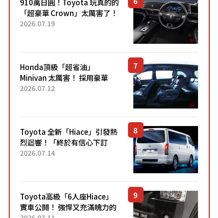
910萬日圓！Toyota 玩真的的
「超豪華 Crown」太厲害了！
採用由「匠人技藝」打造的
2026.07.19
「專屬車色」與運動化「底盤
設定」！還配備專屬豪華...
Honda頂級「超省油」
Minivan 太厲害！ 採用豪華
「真皮座椅」與專屬「黑色內
2026.07.12
裝」！ 每公升可跑約20公里，
兼具優異節能表現與舒適
「三...
Toyota 全新「Hiace」引發熱
烈迴響！「終於有信心下訂
了！」「哪個等級交車最
2026.07.14
快？」討論不斷！但下訂後竟
然還要等「超過半年」才能交
車？...
Toyota高級「6人座Hiace」
實車公開！ 強悍又充滿魄力的
「全黑設計」搭配特別「豪華
2026.07.11