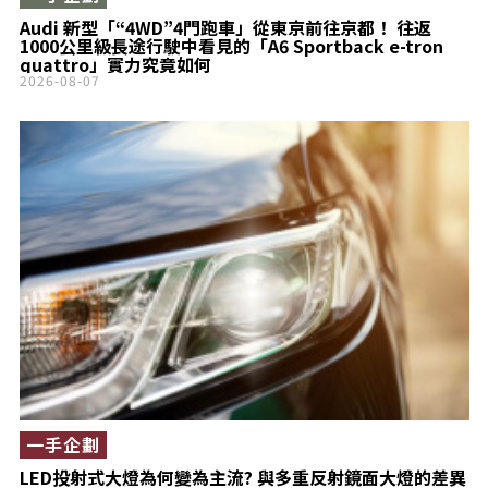
Audi 新型「“4WD”4門跑車」從東京前往京都！ 往返
1000公里級長途行駛中看見的「A6 Sportback e-tron
quattro」實力究竟如何
2026-08-07
一手企劃
LED投射式大燈為何變為主流? 與多重反射鏡面大燈的差異