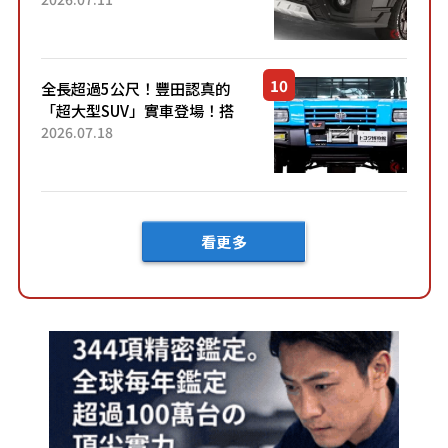
內裝」！ Premium打造的「限
定Bruno」由...
全長超過5公尺！豐田認真的
「超大型SUV」實車登場！搭
載後輪也會轉向的「四輪轉
2026.07.18
向」系統！以宛如「軍用
車!?」般的硬派規格開發的
「Mega C...
看更多