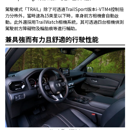
駕駛模式「TRAIL」除了可透過TrailSport版本i-VTM4控制扭
力分佈外，當時速為15英里以下時，車身前方相機會自動啟
動。此外還採用TrailWatch相機系統，其可透過四台相機偵測
駕駛前方障礙物及輪胎痕等進行輔助。
兼具強而有力且舒適的行駛性能