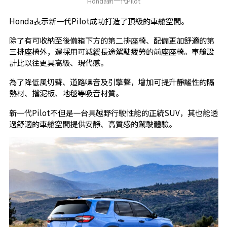
Honda新一代Pilot
Honda表示新一代Pilot成功打造了頂級的車艙空間。
除了有可收納至後備箱下方的第二排座椅、配備更加舒適的第
三排座椅外，還採用可減緩長途駕駛疲勞的前座座椅。車艙設
計比以往更具高級、現代感。
為了降低風切聲、道路噪音及引擎聲，增加可提升靜謐性的隔
熱材、擋泥板、地毯等吸音材質。
新一代Pilot不但是一台具越野行駛性能的正統SUV，其也能透
過舒適的車艙空間提供安靜、高質感的駕駛體驗。