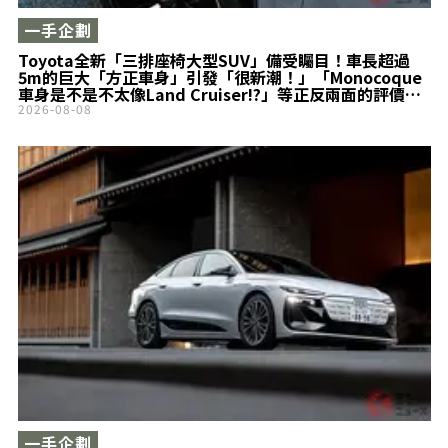
一手企劃
Toyota全新「三排座椅大型SUV」備受矚目！車長超過
5m的巨大「方正車身」引發「很新潮！」「Monocoque
車身是不是不太像Land Cruiser!?」等正反兩面的評價！
具備出色靜肅性與穩定性的「Land Cruiser Se」自首次
2026-08-08
公開已過3年……市場期待正式量產的革新車型究竟是什
麼？
一手企劃