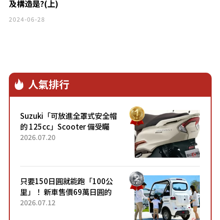
及構造是?(上)
2024-06-28
人氣排行
Suzuki「可放進全罩式安全帽
的 125cc」Scooter 備受矚
目！採用全新流線設計與各項
2026.07.20
升級，騎乘更加舒適！已陸續
開始出口的新款「B...
只要150日圓就能跑「100公
里」！ 新車售價69萬日圓的
「3人座」Trike大受歡迎！ 順
2026.07.12
應時代需求，究竟為何能迅速