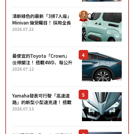
熱賣？
清新綠色的最新「3排7人座」
Minivan 備受矚目！ 採用全長
4.7公尺剛剛好的車身尺寸與
2026.07.22
「滑門」設計！ 還推出467萬
元日圓起的5人座版...
最便宜的Toyota「Crown」
值得關注！ 搭載4WD、每公升
22.4公里低油耗表現超亮眼！
2026.07.12
配備豐富、超越售價水準，堪
稱高CP值代表的「...
Yamaha發表可行駛「高速道
路」的新型小型速克達！ 搭載
能享受超強勁「渦輪感」的動
2026.07.13
力系統！ 採用與高階「Super
Sport」車款相同的...