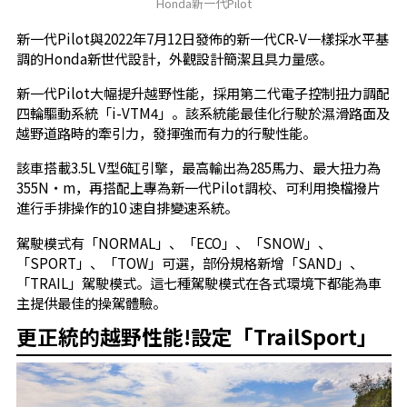
Honda新一代Pilot
新一代Pilot與2022年7月12日發佈的新一代CR-V一樣採水平基
調的Honda新世代設計，外觀設計簡潔且具力量感。
新一代Pilot大幅提升越野性能，採用第二代電子控制扭力調配
四輪驅動系統「i-VTM4」。該系統能最佳化行駛於濕滑路面及
越野道路時的牽引力，發揮強而有力的行駛性能。
該車搭載3.5L V型6缸引擎，最高輸出為285馬力、最大扭力為
355N・m，再搭配上專為新一代Pilot調校、可利用換檔撥片
進行手排操作的10 速自排變速系統。
駕駛模式有「NORMAL」、「ECO」、「SNOW」、
「SPORT」、「TOW」可選，部份規格新增「SAND」、
「TRAIL」駕駛模式。這七種駕駛模式在各式環境下都能為車
主提供最佳的操駕體驗。
更正統的越野性能!設定「TrailSport」