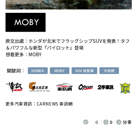
原文出處：
ホンダが北米でフラッグシップSUVを発表！タフ
＆パワフルな新型『パイロット』登場
想看更多：
MOBY
關鍵詞：
HONDA
MOBY
SUV 休旅車
大改款
更多汽車資訊：CARNEWS 車訊網
0
0
分享