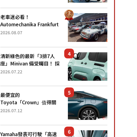
為何能迅速熱賣？
老車迷必看！
Automechanika Frankfurt
2026擴大經典車專區 1954
2026.08.07
年珍稀古董車現場修復
清新綠色的最新「3排7人
座」Minivan 備受矚目！ 採
用全長4.7公尺剛剛好的車
2026.07.22
身尺寸與「滑門」設計！
還推出467萬元日圓起的5
人座版...
最便宜的
Toyota「Crown」值得關
注！ 搭載4WD、每公升
2026.07.12
22.4公里低油耗表現超亮
眼！ 配備豐富、超越售價
水準，堪稱高CP值代表的
Yamaha發表可行駛「高速