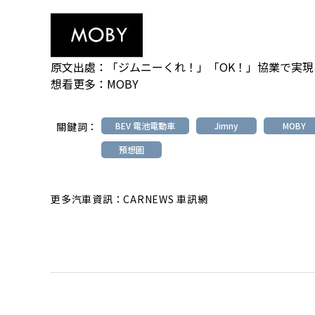
原文出處：
「ジムニーくれ！」「OK！」協業で実
想看更多：
MOBY
關鍵詞：
BEV 電池電動車
Jimny
MOBY
預想圖
更多汽車資訊：CARNEWS 車訊網