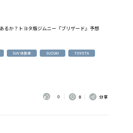
現あるか？トヨタ版ジムニー『ブリザード』予想
SUV 休旅車
SUZUKI
TOYOTA
0
0
分享