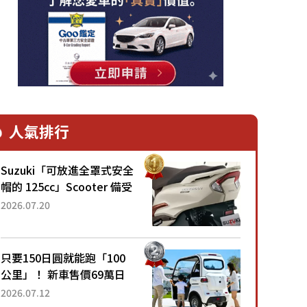
人氣排行
Suzuki「可放進全罩式安全
帽的 125cc」Scooter 備受
矚目！採用全新流線設計與
2026.07.20
各項升級，騎乘更加舒適！
已陸續開始出口的新款
「B...
只要150日圓就能跑「100
公里」！ 新車售價69萬日
圓的「3人座」Trike大受歡
2026.07.12
迎！ 順應時代需求，究竟