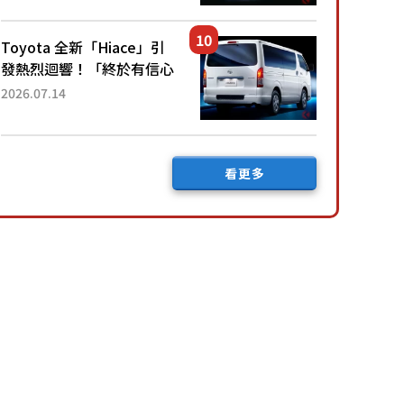
公里，兼具優異節能表現與
舒適「三...
Toyota 全新「Hiace」引
發熱烈迴響！「終於有信心
下訂了！」「哪個等級交車
2026.07.14
最快？」討論不斷！但下訂
後竟然還要等「超過半年」
才能交車？...
看更多