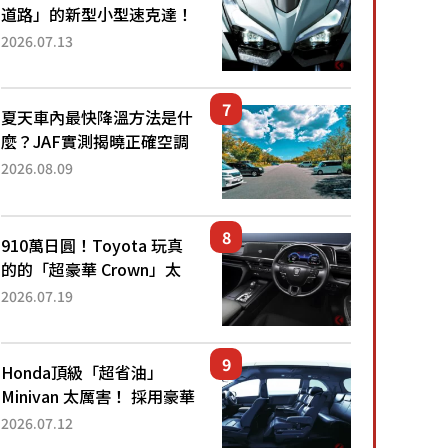
「...
道路」的新型小型速克達！
搭載能享受超強勁「渦輪
2026.07.13
感」的動力系統！ 採用與
高階「Super Sport」車款
相同的...
夏天車內最快降溫方法是什
麼？JAF實測揭曉正確空調
使用方式
2026.08.09
910萬日圓！Toyota 玩真
的的「超豪華 Crown」太
厲害了！採用由「匠人技
2026.07.19
藝」打造的「專屬車色」與
運動化「底盤設定」！還配
備專屬豪華...
Honda頂級「超省油」
Minivan 太厲害！ 採用豪華
「真皮座椅」與專屬「黑色
2026.07.12
內裝」！ 每公升可跑約20