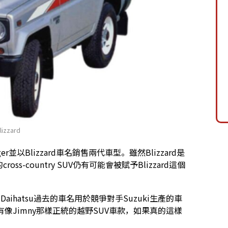
lizzard
gger並以Blizzard車名銷售兩代車型。雖然Blizzard是
s-country SUV仍有可能會被賦予Blizzard這個
來說，Daihatsu過去的車名用於競爭對手Suzuki生產的車
有像Jimny那樣正統的越野SUV車款，如果真的這樣