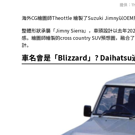
提供：The
海外CG繪圖師Theottle 繪製了Suzuki Jimny以
整體形狀承襲「Jimny Sierra」，車頭設計以去年2021年
感。繪圖師繪製的cross country SUV預想圖，融
計。
車名會是「Blizzard」? Daiha