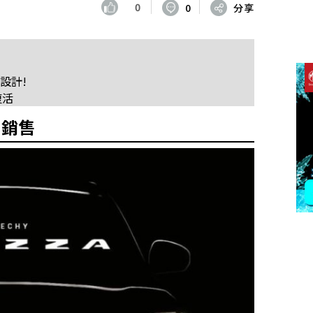
0
0
分享
格設計!
復活
a銷售