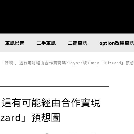
車訊影音
二手車訊
二輪車訊
option改裝車
」「好啊!」這有可能經由合作實現嗎?Toyota版Jimny「Blizzard」預
!」這有可能經由合作實現
izzard」預想圖