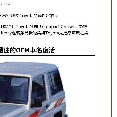
ottle
OEM形式供應給Toyota的預想CG圖。
12月Toyota發佈「Compact Cruiser」為靈
合了Jimny粗曠兼具機能美與Toyota先進感滿載之設
tsu過往的OEM車名復活