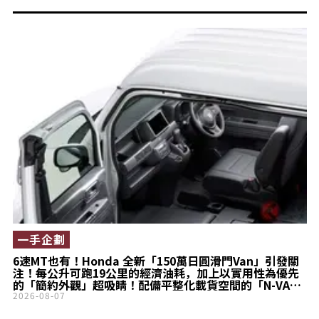
一手企劃
6速MT也有！Honda 全新「150萬日圓滑門Van」引發關
注！每公升可跑19公里的經濟油耗，加上以實用性為優先
的「簡約外觀」超吸睛！配備平整化載貨空間的「N-VAN
G」最低價車型，究竟有哪些配備？
2026-08-07