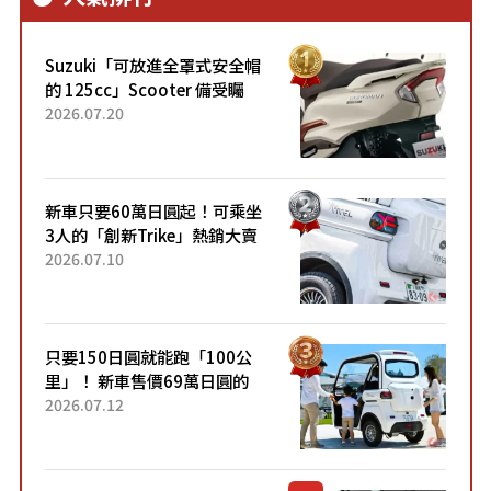
Suzuki「可放進全罩式安全帽
的 125cc」Scooter 備受矚
目！採用全新流線設計與各項
2026.07.20
升級，騎乘更加舒適！已陸續
開始出口的新款「B...
新車只要60萬日圓起！可乘坐
3人的「創新Trike」熱銷大賣
成為人氣車款！「養車成本真
2026.07.10
的超便宜！」「150日圓就能
跑100公里」「小朋友坐得...
只要150日圓就能跑「100公
里」！ 新車售價69萬日圓的
「3人座」Trike大受歡迎！ 順
2026.07.12
應時代需求，究竟為何能迅速
熱賣？