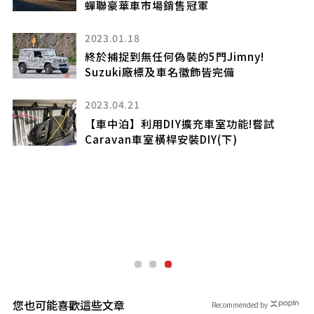
蟬聯豪華車市場銷售冠軍
2023.01.18
版
終於捕捉到無任何偽裝的5門Jimny!
Suzuki廠標及車名徽飾皆完備
2023.04.21
環
【車中泊】利用DIY擴充車室功能!嘗試
Caravan車室橫桿安裝DIY(下)
您也可能喜歡這些文章
Recommended by