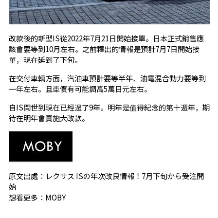
改款後的新型IS從2022年7月21日開始接單。日本正式銷售應
該會要等到10月左右。之前釋出的情報是預計7月7日開始接
單，現在延到了下旬。
在交付車輛方面，汽油車預計要等半年、油電混合動力要等到
一年左右。且車價有可能調高5萬日元左右。
自IS問世到現在已經過了9年。明年是值得紀念的第十週年，期
待在明年會實施大改款。
原文出處：
レクサス ISの年次改良情報！7月下旬から受注開
始
想看更多：
MOBY