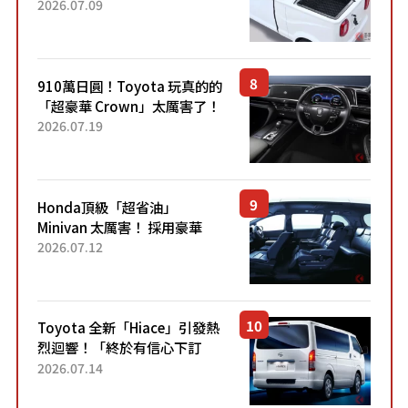
迷你輕型貨車」引發兩極評
2026.07.09
價！「150 日圓就能跑 100 公
里！」「免驗車真的太棒
了！...
910萬日圓！Toyota 玩真的的
「超豪華 Crown」太厲害了！
採用由「匠人技藝」打造的
2026.07.19
「專屬車色」與運動化「底盤
設定」！還配備專屬豪華...
Honda頂級「超省油」
Minivan 太厲害！ 採用豪華
「真皮座椅」與專屬「黑色內
2026.07.12
裝」！ 每公升可跑約20公里，
兼具優異節能表現與舒適
「三...
Toyota 全新「Hiace」引發熱
烈迴響！「終於有信心下訂
了！」「哪個等級交車最
2026.07.14
快？」討論不斷！但下訂後竟
然還要等「超過半年」才能交