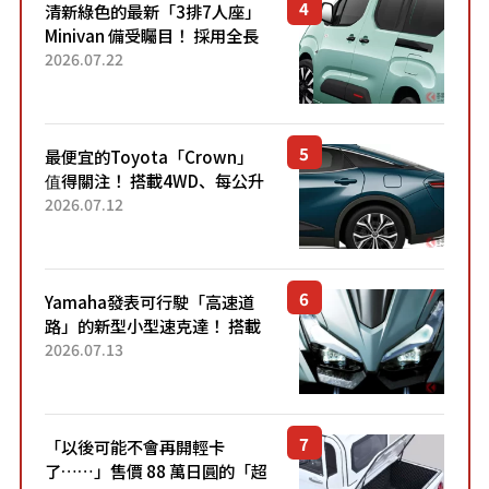
清新綠色的最新「3排7人座」
Minivan 備受矚目！ 採用全長
4.7公尺剛剛好的車身尺寸與
2026.07.22
「滑門」設計！ 還推出467萬
元日圓起的5人座版...
最便宜的Toyota「Crown」
值得關注！ 搭載4WD、每公升
22.4公里低油耗表現超亮眼！
2026.07.12
配備豐富、超越售價水準，堪
稱高CP值代表的「...
Yamaha發表可行駛「高速道
路」的新型小型速克達！ 搭載
能享受超強勁「渦輪感」的動
2026.07.13
力系統！ 採用與高階「Super
Sport」車款相同的...
「以後可能不會再開輕卡
了……」售價 88 萬日圓的「超