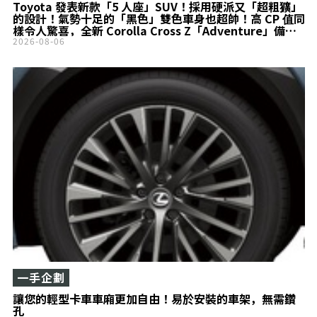
Toyota 發表新款「5 人座」SUV！採用硬派又「超粗獷」
的設計！氣勢十足的「黑色」雙色車身也超帥！高 CP 值同
樣令人驚喜，全新 Corolla Cross Z「Adventure」備受
矚目！
2026-08-06
一手企劃
讓您的輕型卡車車廂更加自由！易於安裝的車架，無需鑽
孔