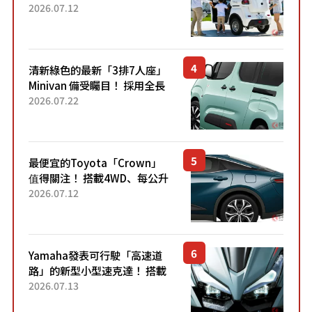
「3人座」Trike大受歡迎！ 順
2026.07.12
應時代需求，究竟為何能迅速
熱賣？
清新綠色的最新「3排7人座」
Minivan 備受矚目！ 採用全長
4.7公尺剛剛好的車身尺寸與
2026.07.22
「滑門」設計！ 還推出467萬
元日圓起的5人座版...
最便宜的Toyota「Crown」
值得關注！ 搭載4WD、每公升
22.4公里低油耗表現超亮眼！
2026.07.12
配備豐富、超越售價水準，堪
稱高CP值代表的「...
Yamaha發表可行駛「高速道
路」的新型小型速克達！ 搭載
能享受超強勁「渦輪感」的動
2026.07.13
力系統！ 採用與高階「Super