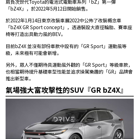
肩負次世代Toyota的電池式電動車系列「bZ」第一彈
「bZ4X」，於2022年5月12日開始銷售。
於2022年1月14日東京改裝車展2022中公佈了改裝概念車
「bZ4X GR Sport concept」，透過裝設大直徑輪胎、賽車座
椅等打造出具動力風的BEV。
目前bZ4X 並沒有部份車款中設有的「GR Sport」運動風等
級，未來極有可能會新增。
另外，眾人不僅期待具運動風外觀的「GR Sport」等級車款，
也相當期待提升基礎車型性能並追求操駕樂趣的「GR」品牌會
推出新型車。
氣場強大富攻擊性的SUV『GR bZ4X』