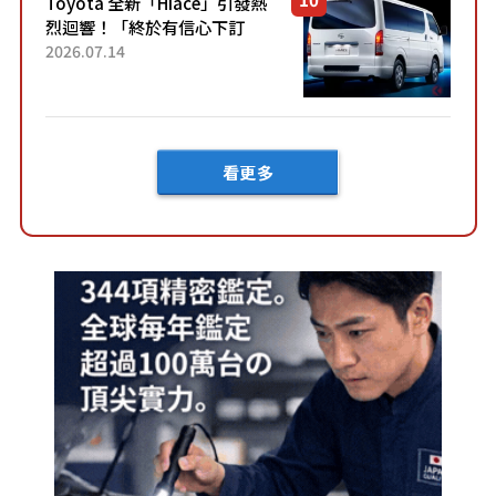
Toyota 全新「Hiace」引發熱
烈迴響！「終於有信心下訂
了！」「哪個等級交車最
2026.07.14
快？」討論不斷！但下訂後竟
然還要等「超過半年」才能交
車？...
看更多