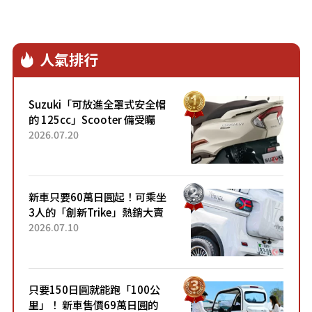
人氣排行
Suzuki「可放進全罩式安全帽
的 125cc」Scooter 備受矚
目！採用全新流線設計與各項
2026.07.20
升級，騎乘更加舒適！已陸續
開始出口的新款「B...
新車只要60萬日圓起！可乘坐
3人的「創新Trike」熱銷大賣
成為人氣車款！「養車成本真
2026.07.10
的超便宜！」「150日圓就能
跑100公里」「小朋友坐得...
只要150日圓就能跑「100公
里」！ 新車售價69萬日圓的