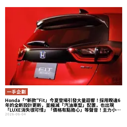
一手企劃
Honda「“新款”Fit」今夏登場引發大量迴響！採用睽違6
年的全新設計更新，並縮減「汽油車型」配置，也出現
「LUXE消失很可惜」「價格有點擔心」等聲音！主力小型
車的「部分改良」成為話題
2026-06-04