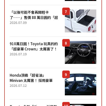
Sport」車款相同的...
「以後可能不會再開輕卡
了……」售價 88 萬日圓的「超
迷你輕型貨車」引發兩極評
2026.07.09
價！「150 日圓就能跑 100 公
里！」「免驗車真的太棒
了！...
910萬日圓！Toyota 玩真的的
「超豪華 Crown」太厲害了！
採用由「匠人技藝」打造的
2026.07.19
「專屬車色」與運動化「底盤
設定」！還配備專屬豪華...
Honda頂級「超省油」
Minivan 太厲害！ 採用豪華
「真皮座椅」與專屬「黑色內
2026.07.12
裝」！ 每公升可跑約20公里，
兼具優異節能表現與舒適
「三...