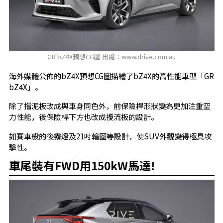
GR bZ4X預想CG圖 出處：www.drive.com.au
海外媒體公佈的bZ4X預想CG圖描繪了bZ4X的高性能車型「GR
bZ4X」。
除了擋泥板改成與車身同色外，前保險桿形狀變為更加注重空
力性能，後保險桿下方也改成擾流板的設計。
如賽車般的後霧燈及21吋輪圈等設計，使SUV外觀變得極具攻
擊性。
車尾裝有FWD用150kW馬達!