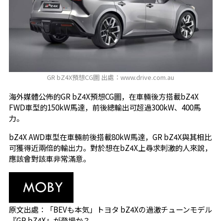
GR bZ4X預想CG圖 出處：www.drive.com.au
海外媒體公佈的GR bZ4X預想CG圖，在車輛後方搭載bZ4X
FWD車型的150kW馬達，前後總輸出可超過300kW、400馬
力。
bZ4X AWD車型在車輛前後搭載80kW馬達，GR bZ4X與其相比
可獲得近兩倍的輸出力。對於想在bZ4X上尋求刺激的人來說，
應該會對該車非常滿意。
原文出處：
「BEVも本気」トヨタ bZ4Xの過激チューンモデル
『GR bZ4X』が登場か？