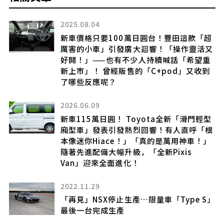
2025.08.04
的
新車價格只要100萬日圓台！豐田這款「超
厲害的小車」引發廣大迴響！「操作靈活又
好開！」——也有不少人持續喊話「希望重
新上市」！ 曾經販售的「C+pod」又收到
了哪些反應呢？
擁
！
2026.06.09
上
新車115萬日圓！ Toyota全新「滑門輕型
廂型車」發表引發熱烈回響！有人直呼「根
本像迷你Hiace！」「真的是萬用神車！」
隨著先進配備大幅升級，「全新Pixis
？
Van」迎來全面進化！
2022.11.29
「再見」NSX停止生產…限量車「Type S」
最後一台完成生產