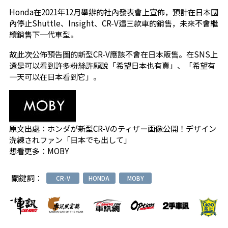
Honda在2021年12月舉辦的社內發表會上宣佈，預計在日本國
內停止Shuttle、Insight、CR-V這三款車的銷售，未來不會繼
續銷售下一代車型。
故此次公佈預告圖的新型CR-V應該不會在日本販售。在SNS上
還是可以看到許多粉絲許願說「希望日本也有賣」、「希望有
一天可以在日本看到它」。
原文出處：
ホンダが新型CR-Vのティザー画像公開！デザイン
洗練されファン「日本でも出して」
想看更多：
MOBY
關鍵詞：
CR-V
HONDA
MOBY