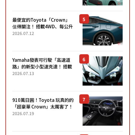
元日圓起的5人座版...
最便宜的Toyota「Crown」
值得關注！ 搭載4WD、每公升
22.4公里低油耗表現超亮眼！
2026.07.12
配備豐富、超越售價水準，堪
稱高CP值代表的「...
Yamaha發表可行駛「高速道
路」的新型小型速克達！ 搭載
能享受超強勁「渦輪感」的動
2026.07.13
力系統！ 採用與高階「Super
Sport」車款相同的...
910萬日圓！Toyota 玩真的的
「超豪華 Crown」太厲害了！
採用由「匠人技藝」打造的
2026.07.19
「專屬車色」與運動化「底盤
設定」！還配備專屬豪華...