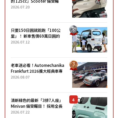
的 125cc」Scooter 備受矚
目！採用全新流線設計與各項
2026.07.20
升級，騎乘更加舒適！已陸續
開始出口的新款「B...
只要150日圓就能跑「100公
里」！ 新車售價69萬日圓的
「3人座」Trike大受歡迎！ 順
2026.07.12
應時代需求，究竟為何能迅速
熱賣？
老車迷必看！Automechanika
Frankfurt 2026擴大經典車專
區 1954年珍稀古董車現場修復
2026.08.07
清新綠色的最新「3排7人座」
Minivan 備受矚目！ 採用全長
4.7公尺剛剛好的車身尺寸與
2026.07.22
「滑門」設計！ 還推出467萬