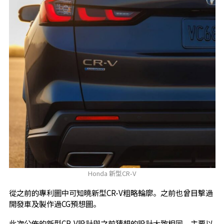
Honda 新型CR-V
從之前的專利圖中可知曉新型CR-V粗略輪廓。之前也曾目擊過
開發車及製作過CG預想圖。
此次公佈的新型CR-V設計與之前猜想的設計大致相同，主要以