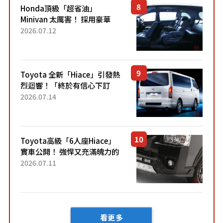
Honda頂級「超省油」
Minivan 太厲害！ 採用豪華
「真皮座椅」與專屬「黑色內
2026.07.12
裝」！ 每公升可跑約20公里，
兼具優異節能表現與舒適
「三...
Toyota 全新「Hiace」引發熱
烈迴響！「終於有信心下訂
了！」「哪個等級交車最
2026.07.14
快？」討論不斷！但下訂後竟
然還要等「超過半年」才能交
車？...
Toyota高級「6人座Hiace」
實車公開！ 強悍又充滿魄力的
「全黑設計」搭配特別「豪華
2026.07.11
內裝」！ Premium打造的「限
定Bruno」由...
看更多