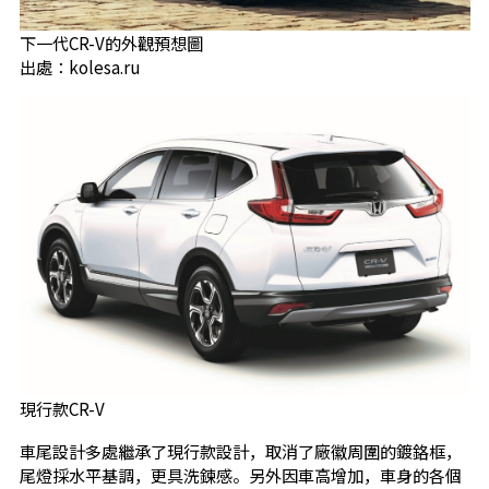
下一代CR-V的外觀預想圖
出處：kolesa.ru
現行款CR-V
車尾設計多處繼承了現行款設計，取消了廠徽周圍的鍍鉻框，
尾燈採水平基調，更具洗鍊感。另外因車高增加，車身的各個