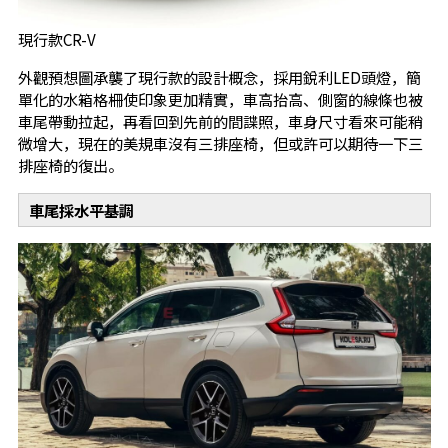
現行款CR-V
外觀預想圖承襲了現行款的設計概念，採用銳利LED頭燈，簡
單化的水箱格柵使印象更加精實，車高抬高、側窗的線條也被
車尾帶動拉起，再看回到先前的間諜照，車身尺寸看來可能稍
微增大，現在的美規車沒有三排座椅，但或許可以期待一下三
排座椅的復出。
車尾採水平基調