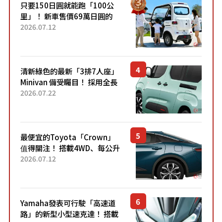
只要150日圓就能跑「100公
里」！ 新車售價69萬日圓的
「3人座」Trike大受歡迎！ 順
2026.07.12
應時代需求，究竟為何能迅速
熱賣？
清新綠色的最新「3排7人座」
Minivan 備受矚目！ 採用全長
4.7公尺剛剛好的車身尺寸與
2026.07.22
「滑門」設計！ 還推出467萬
元日圓起的5人座版...
最便宜的Toyota「Crown」
值得關注！ 搭載4WD、每公升
22.4公里低油耗表現超亮眼！
2026.07.12
配備豐富、超越售價水準，堪
稱高CP值代表的「...
Yamaha發表可行駛「高速道
路」的新型小型速克達！ 搭載