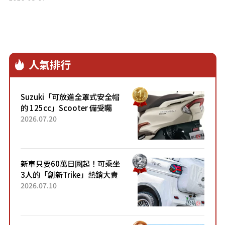
人氣排行
Suzuki「可放進全罩式安全帽
的 125cc」Scooter 備受矚
目！採用全新流線設計與各項
2026.07.20
升級，騎乘更加舒適！已陸續
開始出口的新款「B...
新車只要60萬日圓起！可乘坐
3人的「創新Trike」熱銷大賣
成為人氣車款！「養車成本真
2026.07.10
的超便宜！」「150日圓就能
跑100公里」「小朋友坐得...