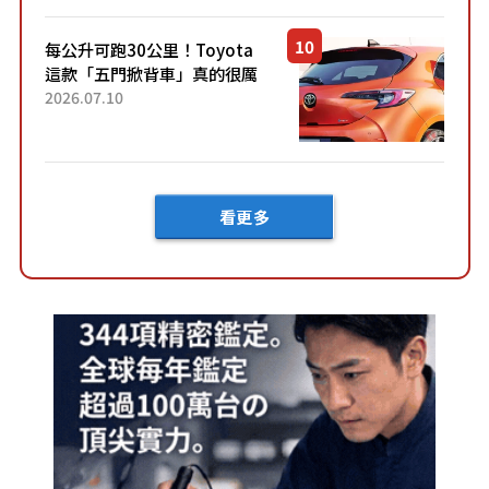
車？...
每公升可跑30公里！Toyota
這款「五門掀背車」真的很厲
害！ 擁有全長4.3公尺的「剛剛
2026.07.10
好車身尺寸」，配備全面升
級！ 採Hybrid專屬設...
看更多