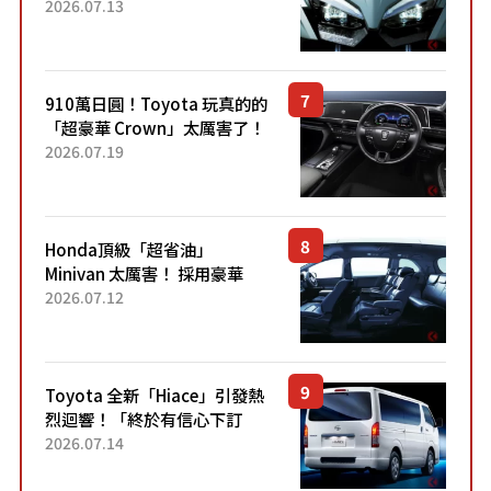
能享受超強勁「渦輪感」的動
2026.07.13
力系統！ 採用與高階「Super
Sport」車款相同的...
910萬日圓！Toyota 玩真的的
「超豪華 Crown」太厲害了！
採用由「匠人技藝」打造的
2026.07.19
「專屬車色」與運動化「底盤
設定」！還配備專屬豪華...
Honda頂級「超省油」
Minivan 太厲害！ 採用豪華
「真皮座椅」與專屬「黑色內
2026.07.12
裝」！ 每公升可跑約20公里，
兼具優異節能表現與舒適
「三...
Toyota 全新「Hiace」引發熱
烈迴響！「終於有信心下訂
了！」「哪個等級交車最
2026.07.14
快？」討論不斷！但下訂後竟
然還要等「超過半年」才能交