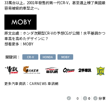
33萬台以上，2001年發售的第一代CR-V，甚至還上榜了美國最
容易被偷的車型之一。
原文出處：
ホンダ次期型CR-Vの予想CGが公開！水平基調かつ
車高を高めたデザインに？
想看更多：
MOBY
關鍵詞：
CR-V
HONDA
MOBY
更多汽車資訊：CARNEWS 車訊網
0
0
分享