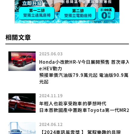
相關文章
2025.06.03
Honda小改款HR-V今日展開預售 首次導入
e:HEV動力
預接單價汽油版79.9萬元起 電油版90.9萬
元起
29
2024.11.19
年輕人也能享受跑車的夢想時代
日本首款國產中置跑車Toyota第一代MR2
2024.06.12
【2024車訊風雲獎 】 駕馭樂趣的具現