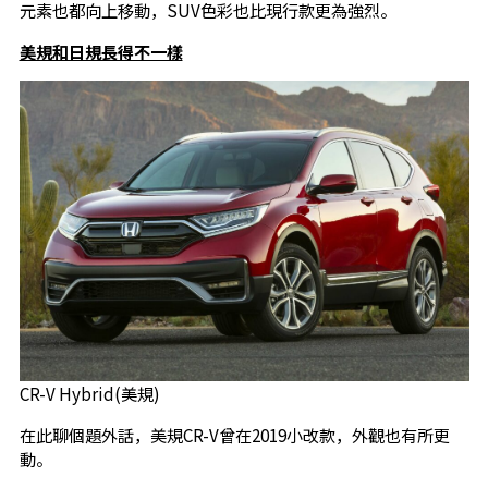
元素也都向上移動，SUV色彩也比現行款更為強烈。
美規和日規長得不一樣
CR-V Hybrid(美規)
在此聊個題外話，美規CR-V曾在2019小改款，外觀也有所更
動。