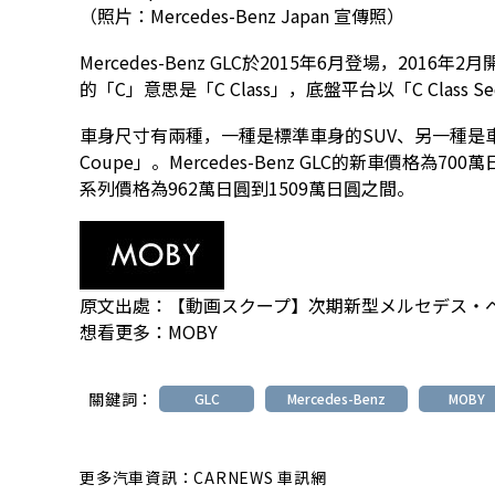
（照片：Mercedes-Benz Japan 宣傳照）
Mercedes-Benz GLC於2015年6月登場，2016年
的「C」意思是「C Class」，底盤平台以「C Class 
車身尺寸有兩種，一種是標準車身的SUV、另一種是車頂
Coupe」。Mercedes-Benz GLC的新車價格為70
系列價格為962萬日圓到1509萬日圓之間。
原文出處：
【動画スクープ】次期新型メルセデス・ベ
想看更多：
MOBY
關鍵詞：
GLC
Mercedes-Benz
MOBY
更多汽車資訊：CARNEWS 車訊網