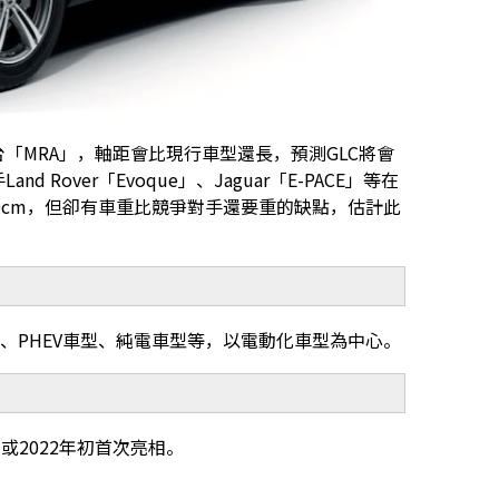
「MRA」，軸距會比現行車型還長，預測GLC將會
Rover「Evoque」、Jaguar「E-PACE」等在
約30cm，但卻有車重比競爭對手還要重的缺點，估計此
型、PHEV車型、純電車型等，以電動化車型為中心。
12月或2022年初首次亮相。