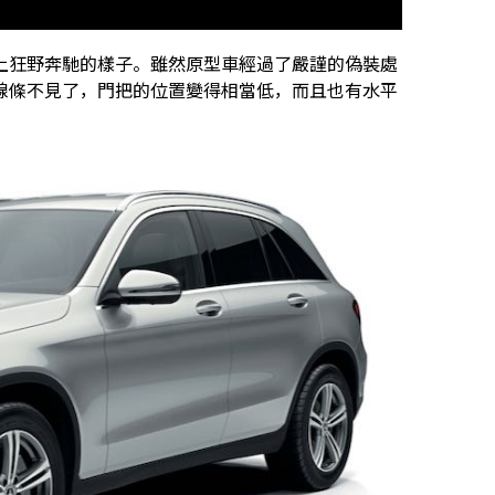
上狂野奔馳的樣子。雖然原型車經過了嚴謹的偽裝處
線條不見了，門把的位置變得相當低，而且也有水平