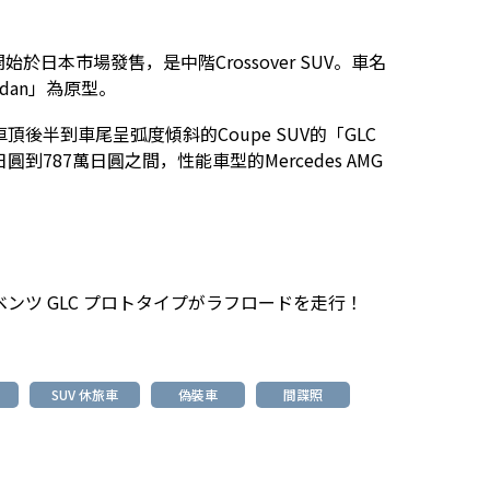
2月開始於日本市場發售，是中階Crossover SUV。車名
Sedan」為原型。
後半到車尾呈弧度傾斜的Coupe SUV的「GLC
0萬日圓到787萬日圓之間，性能車型的Mercedes AMG
ンツ GLC プロトタイプがラフロードを走行！
SUV 休旅車
偽裝車
間諜照