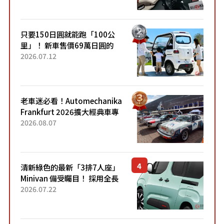
升級，騎乘更加舒適！已陸續
開始出口的新款「B...
只要150日圓就能跑「100公
里」！ 新車售價69萬日圓的
「3人座」Trike大受歡迎！ 順
2026.07.12
應時代需求，究竟為何能迅速
熱賣？
老車迷必看！Automechanika
Frankfurt 2026擴大經典車專
區 1954年珍稀古董車現場修復
2026.08.07
清新綠色的最新「3排7人座」
Minivan 備受矚目！ 採用全長
4.7公尺剛剛好的車身尺寸與
2026.07.22
「滑門」設計！ 還推出467萬
元日圓起的5人座版...