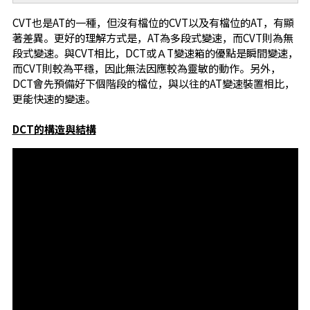
CVT也是AT的一種，但沒有檔位的CVT以及有檔位的AT，有顯
著差異。更好的理解方式是，AT為多段式變速，而CVT則為無
段式變速。與CVT相比，DCT或ＡT變速箱的優點是瞬間變速，
而CVT則較為平穩，因此無法因應較為靈敏的動作。另外，
DCT會先預備好下個階段的檔位，與以往的AT變速裝置相比，
更能快速的變速。
DCT的構造與結構