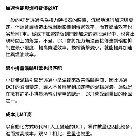
加速性能與燃料費優於AT
一般的AT是透過名為扭力轉換器的裝置，流暢地進行加速與變
速。但這會讓構造出現滑脫影響到傳遞效率，而其燃油效率也
劣於MT車。從踩下加速踏板到開始加速的這段過程中，也會出
現時間上的落差。不過，DCT會將扭力無法直接傳達到輪胎抑
制在最小限度，提高傳遞效率。換檔衝擊變小，就能提昇加速
性與燃油效率。
跟小排量渦輪引擎也很匹配
小排量渦輪引擎是透過小型渦輪來改善渦輪遲滯，因此透過
DCT的瞬間變速，讓人不會察覺到加速時的渦輪遲滯。這就是
在擁有許多小排量渦輪引擎車的歐洲，DCT會受到矚目的原因
之一。
成本比MT高
以自動化方式取代MT人工變速的DCT，零件數量也因此較多，
進而拉高成本。跟ＭＴ相比，重量也較重。