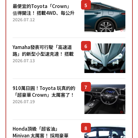
最便宜的Toyota「Crown」
值得關注！ 搭載4WD、每公升
22.4公里低油耗表現超亮眼！
2026.07.12
配備豐富、超越售價水準，堪
稱高CP值代表的「...
Yamaha發表可行駛「高速道
路」的新型小型速克達！ 搭載
能享受超強勁「渦輪感」的動
2026.07.13
力系統！ 採用與高階「Super
Sport」車款相同的...
910萬日圓！Toyota 玩真的的
「超豪華 Crown」太厲害了！
採用由「匠人技藝」打造的
2026.07.19
「專屬車色」與運動化「底盤
設定」！還配備專屬豪華...
Honda頂級「超省油」
Minivan 太厲害！ 採用豪華