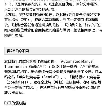
3、5、7速與偶數段的2、4、6速會交替使用，除部分車種外，
大部分汽車的檔位都會分段切換。
比方說，發動時會自動選擇1速，以1速行走時會先準備好接下
來的檔位（2速），來配合其迴轉數。到了一定速度或迴轉數
後，1速離合器就會迅速切換到2速。一切換到2速，前後的1速
跟3速的檔位就會配合回轉數開始進行準備，並依相同原理，持
續進行換檔。
與AMT的不同
就自動化的離合器操作這點來看，「Automated Manual
Transmission（簡稱AMT）」跟DCT是一樣的。AMT的基本
裝置與MT相同，離合器操作與換檔都是自動化電子操控。日本
稱之為「半自動變速器（Semi AT）」、「雙踏板ＭＴ變速器
（2 pedal MT）」跟在全速域（轉數）或操控時，都不需要離
合器手動操作的DCT，差別在於只有在發動及停車時必須操作
離合器這點。
DCT的優缺點