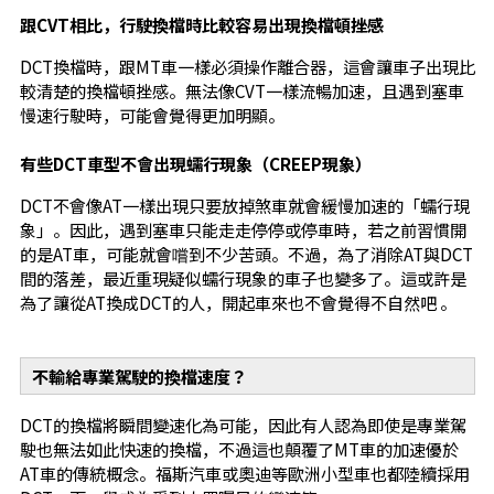
跟CVT相比，行駛換檔時比較容易出現換檔頓挫感
DCT換檔時，跟MT車一樣必須操作離合器，這會讓車子出現比
較清楚的換檔頓挫感。無法像CVT一樣流暢加速，且遇到塞車
慢速行駛時，可能會覺得更加明顯。
有些DCT車型不會出現蠕行現象（CREEP現象）
DCT不會像AT一樣出現只要放掉煞車就會緩慢加速的「蠕行現
象」。因此，遇到塞車只能走走停停或停車時，若之前習慣開
的是AT車，可能就會嚐到不少苦頭。不過，為了消除AT與DCT
間的落差，最近重現疑似蠕行現象的車子也變多了。這或許是
為了讓從AT換成DCT的人，開起車來也不會覺得不自然吧 。
不輸給專業駕駛的換檔速度？
DCT的換檔將瞬間變速化為可能，因此有人認為即使是專業駕
駛也無法如此快速的換檔，不過這也顛覆了MT車的加速優於
AT車的傳統概念。福斯汽車或奧迪等歐洲小型車也都陸續採用