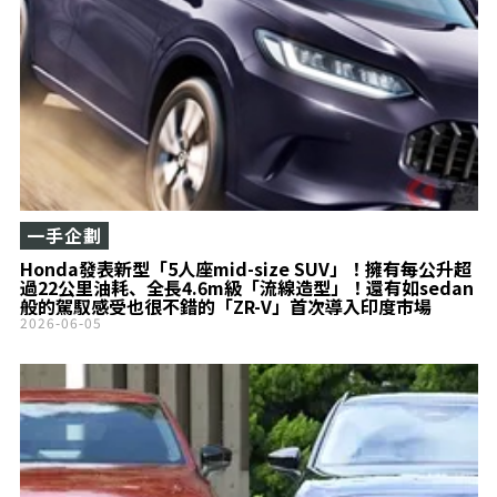
一手企劃
Honda發表新型「5人座mid-size SUV」！擁有每公升超
過22公里油耗、全長4.6m級「流線造型」！還有如sedan
般的駕馭感受也很不錯的「ZR-V」首次導入印度市場
2026-06-05