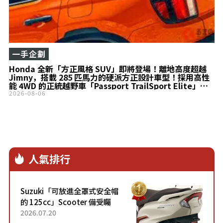
一手企劃
Honda 全新「方正風格 SUV」即將登場！離地高度超越
Jimny，搭載 285 匹馬力的硬派方正設計車型！採用高性
能 4WD 的正統越野車「Passport TrailSport Elite」究
竟是什麼樣的車？
2026-08-06
人氣排行
Suzuki「可放進全罩式安全帽
的 125cc」Scooter 備受矚
目！採用全新流線設計與各項
2026.07.20