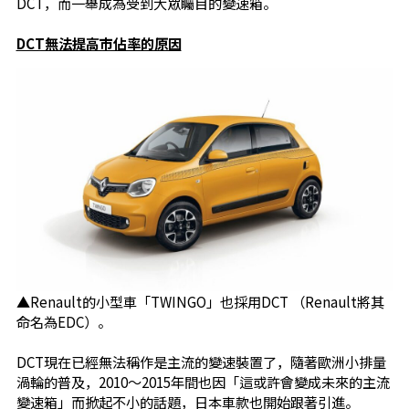
DCT，而一舉成為受到大眾矚目的變速箱。
DCT無法提高市佔率的原因
▲Renault的小型車「TWINGO」也採用DCT （Renault將其
命名為EDC）。
DCT現在已經無法稱作是主流的變速裝置了，隨著歐洲小排量
渦輪的普及，2010～2015年間也因「這或許會變成未來的主流
變速箱」而掀起不小的話題，日本車款也開始跟著引進。