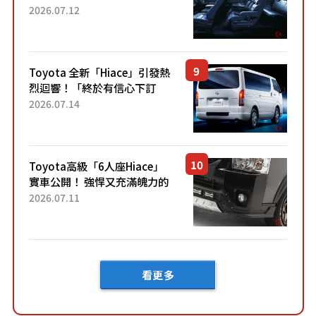
「真皮座椅」與專屬「黑色內
2026.07.12
裝」！ 每公升可跑約20公里，
兼具優異節能表現與舒適
「三...
Toyota 全新「Hiace」引發熱
烈迴響！「終於有信心下訂
了！」「哪個等級交車最
2026.07.14
快？」討論不斷！但下訂後竟
然還要等「超過半年」才能交
車？...
Toyota高級「6人座Hiace」
實車公開！ 強悍又充滿魄力的
「全黑設計」搭配特別「豪華
2026.07.11
內裝」！ Premium打造的「限
定Bruno」由...
看更多