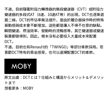
不過，目前隨著附扭力轉換器的無段變速器（CVT）或附扭力
變速器的多段式AT（8速、10速AT等）的出現，DCT也逐漸退
居二線。DCT的市佔率無法提升，是由於離合器操作時的特殊
振動感與成本會不斷增加，這些都是讓人不得不在意的缺點。
瞬間變速、燃油效率、發動時的流暢感等，其它變速器或變速
裝置都做得到，因此，根本沒有必要投入大量成本來配置
DCT。
不過，目前也有Renault的「TWINGO」等部分車款採用。若
喜歡DCT特有的乘坐感受，也可以選擇配置DCT的車款。
原文出處：
DCTとは？仕組みと構造からメリット＆デメリッ
トまで
想看更多：
MOBY