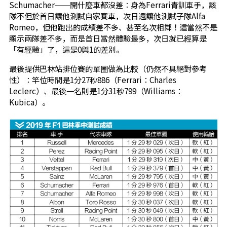
Schumacher──開什麼車都沒差：身為Ferrari青訓車手，該
隊不但於首日讓他測試自家賽車，次日還讓他測試子隊Alfa
Romeo，但他跑出的成績差不多、甚至名次相鄰！這當然不是
顯示兩隊差不多，而是首日當然體驗最多，次日就已經算是
「有經驗」了，這是0與1的差別。
最後提供巴林站排位賽的單圈做為比較（仍然不具絕對參考
性）：竿位時間是1分27秒886（Ferrari：Charles
Leclerc）、最後一名則是1分31秒799（Williams：
Kubica）。