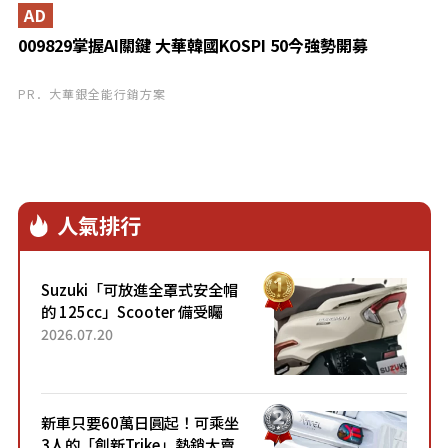
AD
009829掌握AI關鍵 大華韓國KOSPI 50今強勢開募
PR．大華銀全能行銷方案
人氣排行
Suzuki「可放進全罩式安全帽
的 125cc」Scooter 備受矚
目！採用全新流線設計與各項
2026.07.20
升級，騎乘更加舒適！已陸續
開始出口的新款「B...
新車只要60萬日圓起！可乘坐
3人的「創新Trike」熱銷大賣