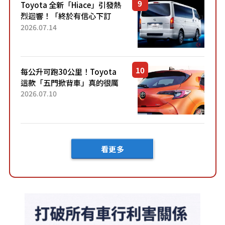
Toyota 全新「Hiace」引發熱
烈迴響！「終於有信心下訂
了！」「哪個等級交車最
2026.07.14
快？」討論不斷！但下訂後竟
然還要等「超過半年」才能交
車？...
每公升可跑30公里！Toyota
這款「五門掀背車」真的很厲
害！ 擁有全長4.3公尺的「剛剛
2026.07.10
好車身尺寸」，配備全面升
級！ 採Hybrid專屬設...
看更多