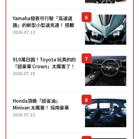
稱高CP值代表的「...
Yamaha發表可行駛「高速道
路」的新型小型速克達！ 搭載
能享受超強勁「渦輪感」的動
2026.07.13
力系統！ 採用與高階「Super
Sport」車款相同的...
910萬日圓！Toyota 玩真的的
「超豪華 Crown」太厲害了！
採用由「匠人技藝」打造的
2026.07.19
「專屬車色」與運動化「底盤
設定」！還配備專屬豪華...
Honda頂級「超省油」
Minivan 太厲害！ 採用豪華
「真皮座椅」與專屬「黑色內
2026.07.12
裝」！ 每公升可跑約20公里，
兼具優異節能表現與舒適
「三...