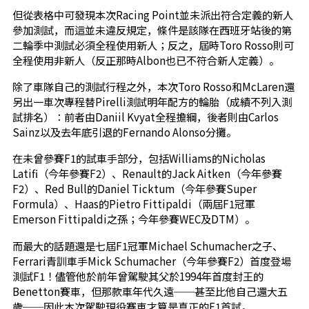
但從表格中可發現本次Racing Point並未派出符合定義的新人
參加測試，而這並未違反規定，條件是該隊在西班牙站後的第
二輪季中測試必須全程使用新人；反之，屆時Toro Rosso則可
全程使用非新人（反正那時Albon也已不符合新人定義）。
除了車隊自己的測試行程之外，本次Toro Rosso和McLaren還
另出一車次專程替Pirelli測試明年配方的輪胎（成績不列入測
試排名）：前者由Daniil Kvyat全程擔綱，後者則由Carlos
Sainz以及去年底引退的Fernando Alonso分攤。
在未曾參賽F1的試車手部分，包括Williams的Nicholas
Latifi（今年參賽F2）、Renault的Jack Aitken（今年參賽
F2）、Red Bull的Daniel Ticktum（今年參賽Super
Formula）、Haas的Pietro Fittipaldi（兩屆F1冠軍
Emerson Fittipaldi之孫；今年參賽WEC及DTM）。
而最大的話題還是七屆F1冠軍Michael Schumacher之子、
Ferrari青訓車手Mick Schumacher（今年參賽F2）首度登場
測試F1！儘管他於前年曾駕駛其父於1994年首度封王的
Benetton賽車，但那款車年代久遠──甚至比他自己還大五
歲──因此本次駕駛現役賽車才算是真正的F1首試。