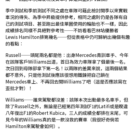
季中測試和季前測試不同之處在車隊可藉此檢討開季以來實戰
車況的得失、為季中昇級提供參考，相同之處則仍是各隊有自
己的測試項目、甚至跑出最佳單圈使用的輪胎也不一樣，因此
成績排名同樣不具絕對參考性──不妨看看巴林站優勝者
Lewis Hamilton排第幾名──但從表格中仍可歸納出幾個有趣
的看點：
Russell──頭尾兩名都是他：出身Mercedes青訓車手、今年
在該隊客戶Williams出道，首日為效力車隊拿了個最後一名，
次日回到母隊卻拿下第一名！以兩隊的差異來說，這兩個結果
都不意外，只是他測試後應該很想用鐵鍊把自己鎖在
Mercedes車上、不再回去開Williams了吧（這是否應該寫在
歪批才對）！
Williams──誰來駕駛都沒差：該隊本次出動最多名車手，但
除了Russell之外，無論是已經第四年測試F1的Latifi或是睽違
八年復出F1的Robert Kubica，三人的成績全都排在末尾，可
見今年的Williams真的是一款沒救的賽車（我很好奇倘若
Hamilton來駕駛會如何）。