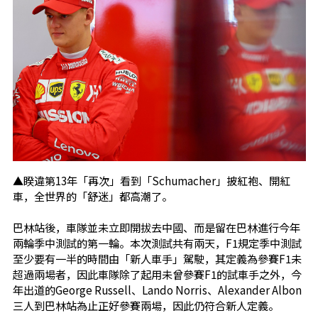
▲睽違第13年「再次」看到「Schumacher」披紅袍、開紅
車，全世界的「舒迷」都高潮了。
巴林站後，車隊並未立即開拔去中國、而是留在巴林進行今年
兩輪季中測試的第一輪。本次測試共有兩天，F1規定季中測試
至少要有一半的時間由「新人車手」駕駛，其定義為參賽F1未
超過兩場者，因此車隊除了起用未曾參賽F1的試車手之外，今
年出道的George Russell、Lando Norris、Alexander Albon
三人到巴林站為止正好參賽兩場，因此仍符合新人定義。