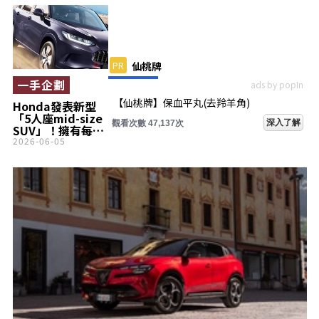
PR
仙桃牌
一手企劃
ads by popIn
【仙桃牌】保血平丸(去羚羊角)
Honda發表新型
「5人座mid-size
深入了解
觀看次數 47,137次
SUV」！擁有每公
升超過22公里油
2026-06-05
耗、全長4.6m級
「流線造型」！還
有如sedan般的駕
馭感受也很不錯的
「ZR-V」首次導入
印度市場