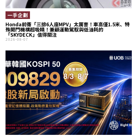
一手企劃
Honda前衛「三排6人座MPV」太厲害！車高僅1.5米、特
殊開門機構超吸睛！兼顧運動駕馭與低油耗的
「SKYDECK」值得關注
2026-08-07