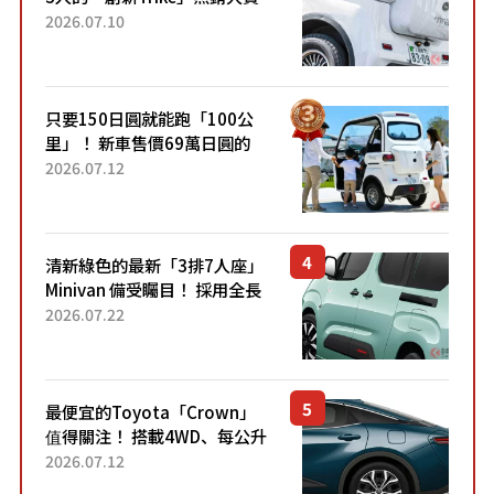
成為人氣車款！「養車成本真
2026.07.10
的超便宜！」「150日圓就能
跑100公里」「小朋友坐得...
只要150日圓就能跑「100公
里」！ 新車售價69萬日圓的
「3人座」Trike大受歡迎！ 順
2026.07.12
應時代需求，究竟為何能迅速
熱賣？
清新綠色的最新「3排7人座」
Minivan 備受矚目！ 採用全長
4.7公尺剛剛好的車身尺寸與
2026.07.22
「滑門」設計！ 還推出467萬
元日圓起的5人座版...
最便宜的Toyota「Crown」
值得關注！ 搭載4WD、每公升
22.4公里低油耗表現超亮眼！
2026.07.12
配備豐富、超越售價水準，堪