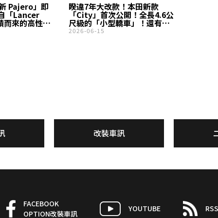
全新 Pajero」即
睽違7年大改款！本田新款
「Lancer
「City」首次公開！全長4.6公
」累積而來的高性能
尺級的「小型轎車」！還有運
以及「強韌
動化「RS」與渦輪引擎版本的
2026-06-15
me」車架，大幅
泰國市場車型是什麼？
UV」！全新
i 代表車款」
更新！
訊
改裝車訊
FACEBOOK
YOUTUBE
RS
OPTION改裝車訊