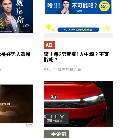
AD
你是好男人還是
驚！每2男就有1人中標？不可
能吧？
會
PR．台灣癌症基金會
一手企劃