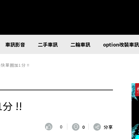
車訊影音
二手車訊
二輪車訊
option改裝車
最快單圈加1分 !!
分 !!
0
0
分享