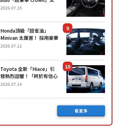
厲害了！採用由「匠人技
2026.07.19
藝」打造的「專屬車色」與
運動化「底盤設定」！還配
備專屬豪華...
Honda頂級「超省油」
Minivan 太厲害！ 採用豪華
「真皮座椅」與專屬「黑色
2026.07.12
內裝」！ 每公升可跑約20
公里，兼具優異節能表現與
舒適「三...
Toyota 全新「Hiace」引
發熱烈迴響！「終於有信心
下訂了！」「哪個等級交車
2026.07.14
最快？」討論不斷！但下訂
後竟然還要等「超過半年」
才能交車？...
看更多