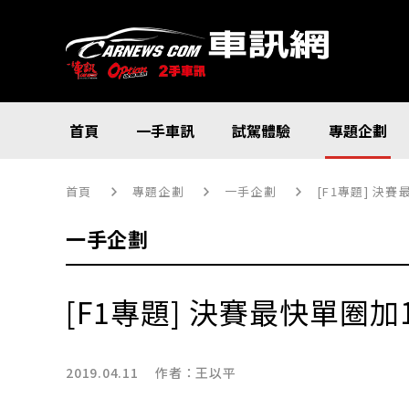
首頁
一手車訊
試駕體驗
專題企劃
首頁
專題企劃
一手企劃
[F1專題] 決賽
一手企劃
[F1專題] 決賽最快單圈加1
2019.04.11 作者：
王以平