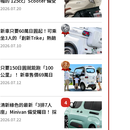
帽的 125cc」Scooter 備受
矚目！採用全新流線設計與
2026.07.20
各項升級，騎乘更加舒適！
已陸續開始出口的新款
「B...
新車只要60萬日圓起！可乘
坐3人的「創新Trike」熱銷
大賣成為人氣車款！「養車
2026.07.10
成本真的超便宜！」「150
日圓就能跑100公里」「小
朋友坐得...
只要150日圓就能跑「100
公里」！ 新車售價69萬日
圓的「3人座」Trike大受歡
2026.07.12
迎！ 順應時代需求，究竟
為何能迅速熱賣？
清新綠色的最新「3排7人
座」Minivan 備受矚目！ 採
用全長4.7公尺剛剛好的車
2026.07.22
身尺寸與「滑門」設計！