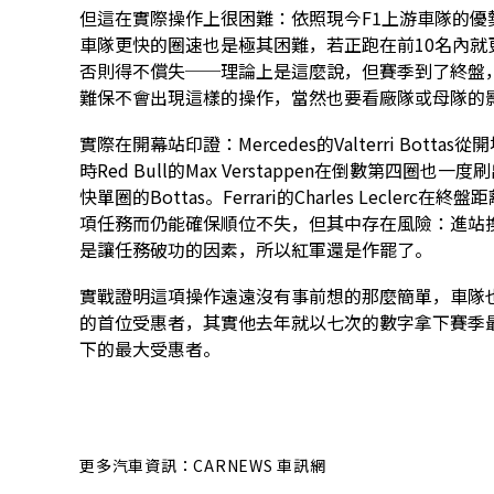
但這在實際操作上很困難：依照現今F1上游車隊的
車隊更快的圈速也是極其困難，若正跑在前10名內
否則得不償失──理論上是這麼說，但賽季到了終盤
難保不會出現這樣的操作，當然也要看廠隊或母隊的
實際在開幕站印證：Mercedes的Valterri Bo
時Red Bull的Max Verstappen在倒數第四
快單圈的Bottas。Ferrari的Charles Lecl
項任務而仍能確保順位不失，但其中存在風險：進站
是讓任務破功的因素，所以紅軍還是作罷了。
實戰證明這項操作遠遠沒有事前想的那麼簡單，車隊也
的首位受惠者，其實他去年就以七次的數字拿下賽季
下的最大受惠者。
更多汽車資訊：CARNEWS 車訊網