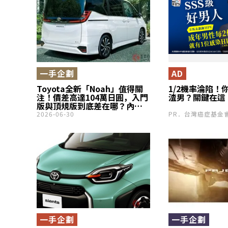
一手企劃
AD
Toyota全新「Noah」值得關
1/2機率淪陷！
注！價差高達104萬日圓，入門
渣男？關鍵在這
版與頂規版到底差在哪？內外
觀設計、配備都有差異！帶你
2026-06-30
PR．台灣癌症基金
比較進化後的「Noah」！
一手企劃
一手企劃