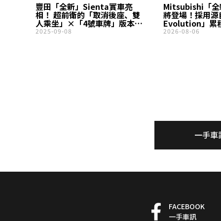
豐田「全新」Sienta實車亮
Mitsubishi「
相！ 超前衛的「取消後座、雙
將登場！採用源自
人乘坐」×「4號車牌」版本即
Evolution
將登場！ 新車售價365萬日圓
四輪控制技術，
2025-09-08
2026-08-06
的「雙座廂型車規格」“JUNO”
Ladder Fra
將在二子玉川公開展示
進化成「最強 S
「Mitsubish
Teaser Site 
一手車
FACEBOOK
一手車訊