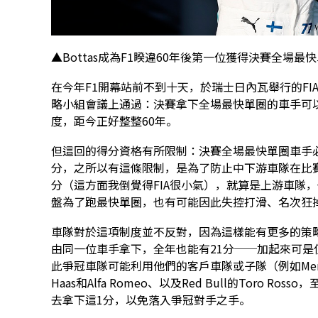
▲Bottas成為F1睽違60年後第一位獲得決賽全場
在今年F1開幕站前不到十天，於瑞士日內瓦舉行的FI
略小組會議上通過：決賽拿下全場最快單圈的車手可以額外
度，距今正好整整60年。
但這回的得分資格有所限制：決賽全場最快單圈車手必
分，之所以有這條限制，是為了防止中下游車隊在比
分（這方面我倒覺得FIA很小氣），就算是上游車隊
盤為了跑最快單圈，也有可能因此失控打滑、名次狂
車隊對於這項制度並不反對，因為這樣能有更多的策
由同一位車手拿下，全年也能有21分──加起來可
此爭冠車隊可能利用他們的客戶車隊或子隊（例如Mercedes的R
Haas和Alfa Romeo、以及Red Bull的Toro Ro
去拿下這1分，以免落入爭冠對手之手。