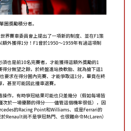
最快單圈獎勵積分者。
A世界賽車委員會上提出了一項新的制度、並在F1策
獲得1分！F1曾於1950～1959年有過這項制
須也是前10名完賽者，才能獲得這額外獎勵的1
賽得分無望之餘，於終盤進站換軟胎、就為搶下這1
，也要求在得分圈內完賽、才能爭取這1分，畢竟在終
掉，甚至可能因此撞車退賽。
略操作，有時爭冠結果可能也只差幾分（假如每場皆
是僅次於一場優勝的得分──儘管這個機率很低），因
acing Point和Williams、或是Ferrari的
sso，至於Renault尚不是爭冠熱門、也很難命令McLaren）