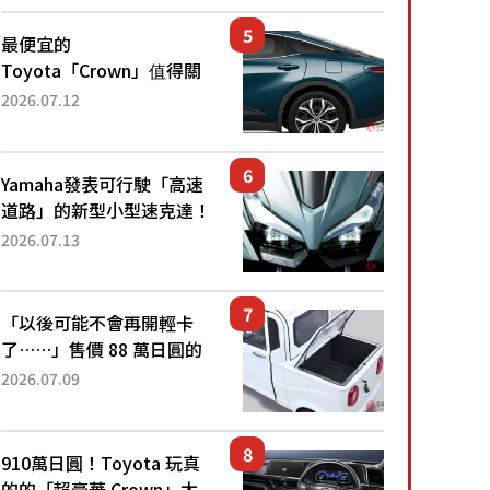
還推出467萬元日圓起的5
人座版...
最便宜的
Toyota「Crown」值得關
注！ 搭載4WD、每公升
2026.07.12
22.4公里低油耗表現超亮
眼！ 配備豐富、超越售價
水準，堪稱高CP值代表的
Yamaha發表可行駛「高速
「...
道路」的新型小型速克達！
搭載能享受超強勁「渦輪
2026.07.13
感」的動力系統！ 採用與
高階「Super Sport」車款
相同的...
「以後可能不會再開輕卡
了……」售價 88 萬日圓的
「超迷你輕型貨車」引發兩
2026.07.09
極評價！「150 日圓就能跑
100 公里！」「免驗車真的
太棒了！...
910萬日圓！Toyota 玩真
的的「超豪華 Crown」太