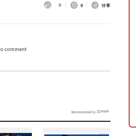
0
0
分享
 to comment
Recommended by