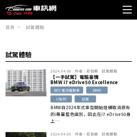
首頁
試駕體驗
試駕體驗
2024.04.08
作者：
莊智顯
試駕體驗
【一手試駕】電驅豪情
BMW i7 eDrive50 Excellence
BEV 電池電動車
BMW
i7系列
試駕
BMW自2024年式車型開始陸續取消原有
的i專屬藍色識別，因此在i7 eDrive50身
上…
2024.04.03
作者：
莊智顯
試駕體驗