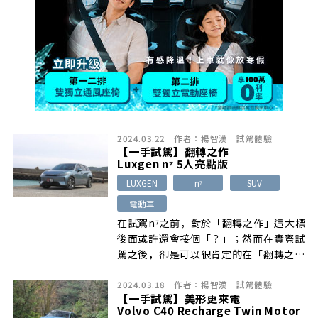
2024.03.22
作者：
楊智漢
試駕體驗
【一手試駕】翻轉之作
Luxgen n⁷ 5人亮點版
LUXGEN
n⁷
SUV
電動車
在試駕n⁷之前，對於「翻轉之作」這大標
後面或許還會接個「？」；然而在實際試
駕之後，卻是可以很肯定的在「翻轉之
作」後面加上了「！」驚嘆號。的確，這
2024.03.18
作者：
楊智漢
試駕體驗
部由國內Luxgen所自製量產的首部純電
【一手試駕】美形更來電
休旅車n⁷，不僅以具競爭力的價格殺入國
Volvo C40 Recharge Twin Motor
內電動車市場，在算是討喜的外型之下，