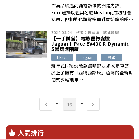
作為品牌邁向純電領域的開路先鋒，
Ford選擇以經典名號Mustang成功打響
話題，但相對也讓諸多車迷開始議論紛
紛…
2024.03.04
作者：
楊智漢
試駕體驗
【一手試駕】電動獵豹變臉
Jaguar I-Pace EV400 R-Dynamic
S黑魂進階版
I-Pace
Jaguar
試駕
新年式I-Pace改款最明顯之處就是車頭
換上了擁有「亞特拉斯灰」色澤的全新封
閉式水箱護罩…
...
...
16
人氣排行