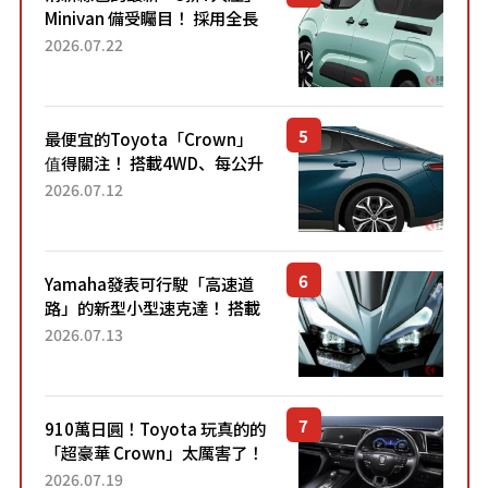
Minivan 備受矚目！ 採用全長
4.7公尺剛剛好的車身尺寸與
2026.07.22
「滑門」設計！ 還推出467萬
元日圓起的5人座版...
最便宜的Toyota「Crown」
值得關注！ 搭載4WD、每公升
22.4公里低油耗表現超亮眼！
2026.07.12
配備豐富、超越售價水準，堪
稱高CP值代表的「...
Yamaha發表可行駛「高速道
路」的新型小型速克達！ 搭載
能享受超強勁「渦輪感」的動
2026.07.13
力系統！ 採用與高階「Super
Sport」車款相同的...
910萬日圓！Toyota 玩真的的
「超豪華 Crown」太厲害了！
採用由「匠人技藝」打造的
2026.07.19