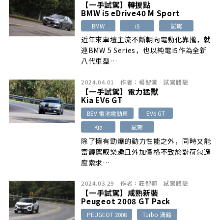
【一手試駕】轉捩點
BMW i5 eDrive40 M Sport
BMW
i5
試駕
近年來車壇主流不斷朝向電動化靠攏，就
連BMW 5 Series，也以純電i5作為全新
八代車型…
2024.04.01
作者：
楊智漢
試駕體驗
【一手試駕】電力猛獸
Kia EV6 GT
BEV 電池電動車
EV6 GT
Kia
試駕
除了擁有勁爆的動力性能之外，同時又能
富饒駕馭樂趣且外加價格不致於對荷包過
度索求…
2024.03.29
作者：
莊智顯
試駕體驗
【一手試駕】成熟新裝
Peugeot 2008 GT Pack
PEUGEOT 2008
Turbo 渦輪