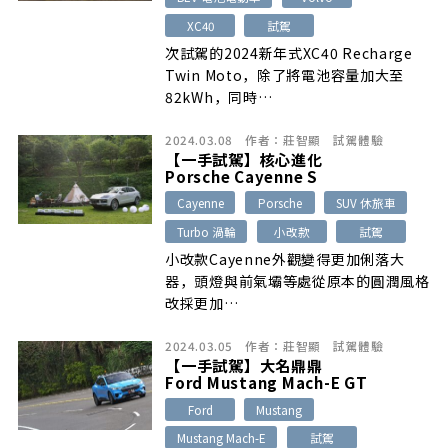
XC40
試駕
次試駕的2024新年式XC40 Recharge
Twin Moto，除了將電池容量加大至
82kWh，同時…
2024.03.08
作者：
莊智顯
試駕體驗
【一手試駕】核心進化
Porsche Cayenne S
Cayenne
Porsche
SUV 休旅車
Turbo 渦輪
小改款
試駕
小改款Cayenne外觀變得更加俐落大
器，頭燈與前氣壩等處從原本的圓潤風格
改採更加…
2024.03.05
作者：
莊智顯
試駕體驗
【一手試駕】大名鼎鼎
Ford Mustang Mach-E GT
Ford
Mustang
Mustang Mach-E
試駕