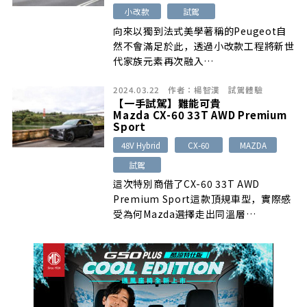
小改款
試駕
向來以獨到法式美學著稱的Peugeot自
然不會滿足於此，透過小改款工程將新世
代家族元素再次融入…
2024.03.22
作者：
楊智漢
試駕體驗
【一手試駕】難能可貴
Mazda CX-60 33T AWD Premium
Sport
48V Hybrid
CX-60
MAZDA
試駕
這次特別商借了CX-60 33T AWD
Premium Sport這款頂規車型，實際感
受為何Mazda選擇走出同溫層…