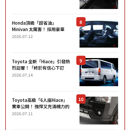
「專屬車色」與運動化「底盤
設定」！還配備專屬豪華...
Honda頂級「超省油」
Minivan 太厲害！ 採用豪華
「真皮座椅」與專屬「黑色內
2026.07.12
裝」！ 每公升可跑約20公里，
兼具優異節能表現與舒適
「三...
Toyota 全新「Hiace」引發熱
烈迴響！「終於有信心下訂
了！」「哪個等級交車最
2026.07.14
快？」討論不斷！但下訂後竟
然還要等「超過半年」才能交
車？...
Toyota高級「6人座Hiace」
實車公開！ 強悍又充滿魄力的
「全黑設計」搭配特別「豪華
2026.07.11
內裝」！ Premium打造的「限
定Bruno」由...