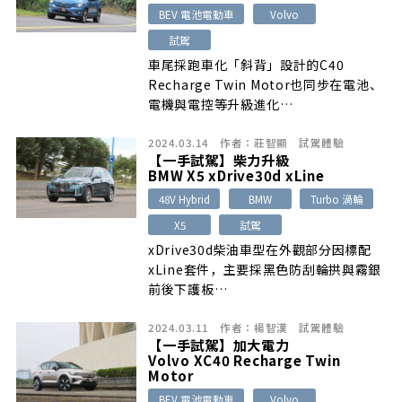
BEV 電池電動車
Volvo
還有表現相當出色的配備、乘載空間、
Lv.2安全科技以及505km的續航力，再
試駕
加上電動車該有的凌厲加速性以及令人頗
車尾採跑車化「斜背」設計的C40
為刮目相看的動態操控表現…
Recharge Twin Motor也同步在電池、
電機與電控等升級進化…
2024.03.14
作者：
莊智顯
試駕體驗
【一手試駕】柴力升級
BMW X5 xDrive30d xLine
48V Hybrid
BMW
Turbo 渦輪
X5
試駕
xDrive30d柴油車型在外觀部分因標配
xLine套件，主要採黑色防刮輪拱與霧銀
前後下護板…
2024.03.11
作者：
楊智漢
試駕體驗
【一手試駕】加大電力
Volvo XC40 Recharge Twin
Motor
BEV 電池電動車
Volvo