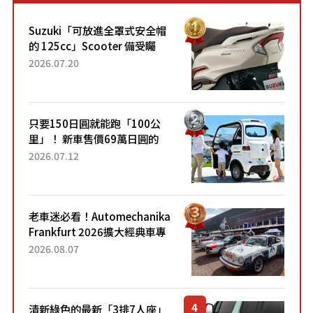
Suzuki「可放進全罩式安全帽
的 125cc」Scooter 備受矚
目！採用全新流線設計與各項
2026.07.20
升級，騎乘更加舒適！已陸續
開始出口的新款「B...
只要150日圓就能跑「100公
里」！ 新車售價69萬日圓的
「3人座」Trike大受歡迎！ 順
2026.07.12
應時代需求，究竟為何能迅速
熱賣？
老車迷必看！Automechanika
Frankfurt 2026擴大經典車專
區 1954年珍稀古董車現場修復
2026.08.07
清新綠色的最新「3排7人座」