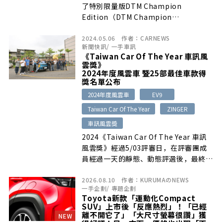
了特別限量版DTM Champion
Edition（DTM Champion
Edition）。全世界200台限量版中，有
2024.05.06
作者：
CARNEWS
25台引進到日本。
新聞快訊
/
一手車訊
《Taiwan Car Of The Year 車訊風
雲獎》
2024年度風雲車 暨25部最佳車款得
獎名單公布
2024年度風雲車
EV9
Taiwan Car Of The Year
ZINGER
車訊風雲獎
2024《Taiwan Car Of The Year 車訊
風雲獎》經過5/03評審日，在評審團成
員經過一天的靜態、動態評選後，最終結
果也在現場投票後正式出爐…
2026.08.10
作者：
KURUMAのNEWS
一手企劃
/
專題企劃
Toyota新款「運動化Compact
SUV」上市後「反應熱烈」！「已經
離不開它了」「大尺寸螢幕很讚」獲
NEW