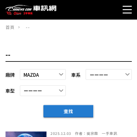
首頁
--
--
廠牌
車系
車型
查找
2025.12.03
作者：
吳宗霖
一手車訊