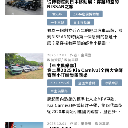
從博物館到日本移動展：穿越時空的
2.5秒完成0-100 km/h的加速能力，成
NISSAN之旅
為保時捷史上最強量產車。
NISSAN
ZAMA座間博物館
一手車訊
日本移動展
做為一個創立近百年的經典汽車品牌，談
到NISSAN的時候第一個想到的會是什
麼？是穿梭巷弄間的都會小精靈
MARCH、魔術大空間TIIDA、血脈賁張
2025.12.01
作者：
童秉豐
的東瀛戰神GT-R，還是不用充電的電動
改裝資訊
/
改裝車訊
車e-POWER技術？現在就跟著我們一起
【車主俱樂部】
來到所有故事開始的城市：日本橫濱，展
第二屆2025 Kia Carnival全國大會師
開一趟貫穿過去、現在與未來的NISSAN
齊聚小叮噹樂園同樂
時光之旅。
Kia Carnival
全國大會師
改裝車訊
車主俱樂部
說起國內熱銷的標準七人座MPV車款，
Kia Carnival是當紅炸子雞，第四代車型
從2020年開始引進國內銷售，歷經多年
的熱銷，憑藉著寬敞空間與新穎內外設計
2025.12.01
作者：
童秉豐
改裝車訊
質感，目前在國內已擁有龐大的車主數