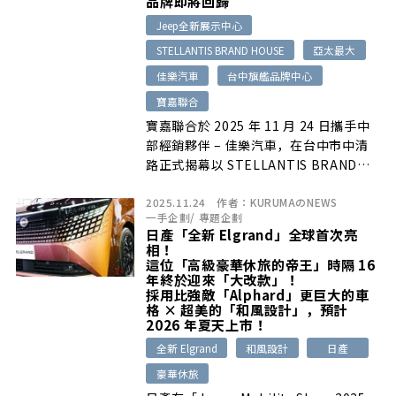
品牌即將回歸
Jeep全新展示中心
STELLANTIS BRAND HOUSE
亞太最大
佳樂汽車
台中旗艦品牌中心
寶嘉聯合
寶嘉聯合於 2025 年 11 月 24 日攜手中
部經銷夥伴 – 佳樂汽車，在台中市中清
路正式揭幕以 STELLANTIS BRAND
HOUSE 全球最新規範打造的 「台中旗艦
2025.11.24
作者：
KURUMAのNEWS
品牌中心」。此據點不僅是亞太區首座依
一手企劃
/
專題企劃
循 STELLANTIS BRAND HOUSE 標準
日產「全新 Elgrand」全球首次亮
建置，也是亞太區最大的多品牌展示中
相！
心，更是少數將 Alfa Romeo、
這位「高級豪華休旅的帝王」時隔 16
年終於迎來「大改款」！
CITROËN、Jeep、PEUGEOT 四個品牌
採用比強敵「Alphard」更巨大的車
完整呈現於單一場域的服務據點。
格 × 超美的「和風設計」，預計
2026 年夏天上市！
全新 Elgrand
和風設計
日產
豪華休旅