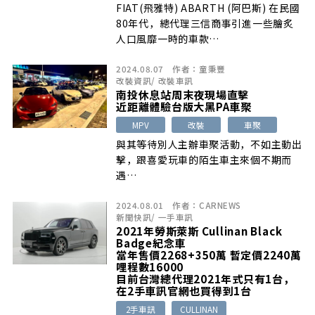
FIAT(飛雅特) ABARTH (阿巴斯) 在民國
80年代，總代理三信商事引進一些膾炙
人口風靡一時的車款…
2024.08.07
作者：
童秉豐
改裝資訊
/
改裝車訊
南投休息站周末夜現場直擊
近距離體驗台版大黑PA車聚
MPV
改裝
車聚
與其等待別人主辦車聚活動，不如主動出
擊，跟喜愛玩車的陌生車主來個不期而
遇…
2024.08.01
作者：
CARNEWS
新聞快訊
/
一手車訊
2021年勞斯萊斯 Cullinan Black
Badge紀念車
當年售價2268+350萬 暫定價2240萬
哩程數16000
目前台灣總代理2021年式只有1台，
在2手車訊官網也買得到1台
2手車訊
CULLINAN