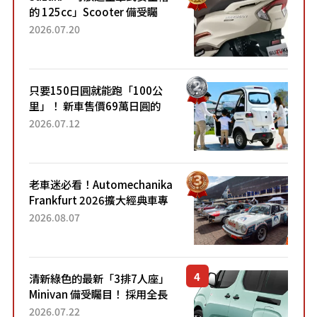
的 125cc」Scooter 備受矚
目！採用全新流線設計與各項
2026.07.20
升級，騎乘更加舒適！已陸續
開始出口的新款「B...
只要150日圓就能跑「100公
里」！ 新車售價69萬日圓的
「3人座」Trike大受歡迎！ 順
2026.07.12
應時代需求，究竟為何能迅速
熱賣？
老車迷必看！Automechanika
Frankfurt 2026擴大經典車專
區 1954年珍稀古董車現場修復
2026.08.07
清新綠色的最新「3排7人座」
Minivan 備受矚目！ 採用全長
4.7公尺剛剛好的車身尺寸與
2026.07.22