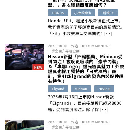
型」，各地經銷商反應如何？
HONDA
小改款車型
新款Fit
Honda「Fit」經過小改款後正式上市，
我們實際詢問了經銷商目前的最新情況。
「Fit」小改款車型交車期約1 […]
2026.08.10
作者：
KURUMAのNEWS
一手企劃
/
專題企劃
Nissan新型「四輪驅動」Minivan受
到關注！夜晚更吸睛的「豪華內裝」
＆「專屬Logo」燈光極具魅力！外觀
NEW
燈具也採用獨特的「日式風格」設
計，第4代Elgrand的發光內裝配件超
有特色！
Elgrand
Minivan
NISSAN
2026年7月16日上市的Nissan新款
「Elgrand」，目前接單數已超過8000
輛，受到高度關注。除了採 […]
2026.08.10
作者：
KURUMAのNEWS
一手企劃
/
專題企劃