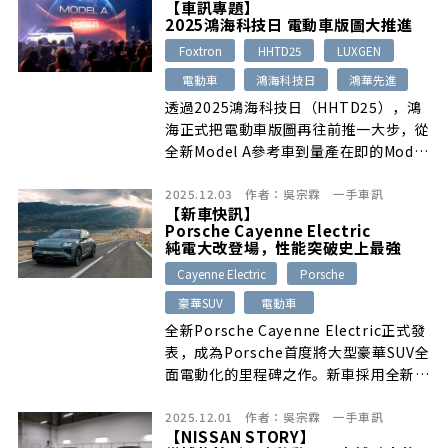
【車訊專題】
2025鴻海科技日 電動車版圖大推進
Foxtron
HHTD25
LUXGEN
電動車
鴻海科技日
鴻華先進
透過2025鴻海科技日（HHTD25），鴻
海正式把電動車版圖再往前推一大步，從
全新Model A參考車到量產在即的Model
B–「Foxtron Bria」，再到鎖定全球市
2025.12.03
作者：
吳宗霖
一手車訊
場的Model C、Model D，四款車各自扮
【新車快訊】
演不同戰略角色，也透露出未來台灣與海
Porsche Cayenne Electric
外市場的產品佈局方向。
純電大改登場，性能突破史上最強
Cayenne Electric
Porsche
豪華SUV
電動車
全新Porsche Cayenne Electric正式發
表，成為Porsche首度將大型豪華SUV全
面電動化的里程碑之作。新車採用全新
113 kWh電池模組與800V高壓系統，續
2025.12.01
作者：
吳宗霖
一手車訊
航力最高達642公里，Turbo車型更擁有
【NISSAN STORY】
峰值850 kW（1,156 PS）的誇張輸出與