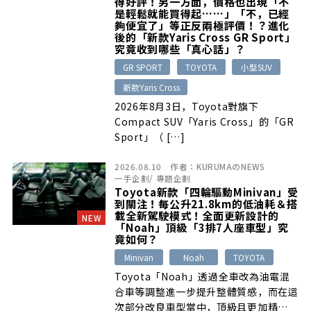
得好評！另一方面，價格也出現「不
是輕鬆就能買得起……」「不，已經
夠便宜了」等正反兩極評價！？進化
後的「新款Yaris Cross GR Sport」
究竟收到哪些「真心話」？
GR SPORT
TOYOTA
小型SUV
新款Yaris Cross
2026年8月3日，Toyota對旗下
Compact SUV「Yaris Cross」的「GR
Sport」（ […]
2026.08.10
作者：
KURUMAのNEWS
一手企劃
/
專題企劃
Toyota新款「四輪驅動Minivan」受
到關注！每公升21.8km的低油耗＆搭
載全新駕駛模式！全面更新設計的
NEW
「Noah」頂級「3排7人座車型」究
竟如何？
Minivan
Noah
TOYOTA
Toyota「Noah」透過全車改為油電混
合車等調整進一步提升整體質感，而在這
次部分改良車型當中，頂級且更加精