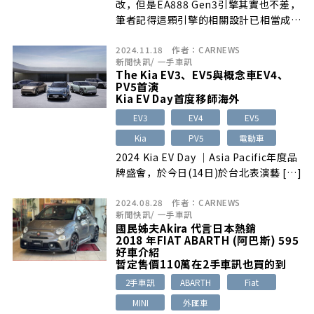
改，但是EA888 Gen3引擎其實也不差，
筆者記得這顆引擎的相關設計已相當成
熟，除了改善了許多第二代引擎的常見問
2024.11.18
作者：
CARNEWS
題外，也導入許多新的引擎科技。
新聞快訊
/
一手車訊
The Kia EV3、EV5與概念車EV4、
PV5首演
Kia EV Day首度移師海外
EV3
EV4
EV5
Kia
PV5
電動車
2024 Kia EV Day ｜Asia Pacific年度品
牌盛會，於今日(14日)於台北表演藝 […]
2024.08.28
作者：
CARNEWS
新聞快訊
/
一手車訊
國民姊夫Akira 代言日本熱銷
2018 年FIAT ABARTH (阿巴斯) 595
好車介紹
暫定售價110萬在2手車訊也買的到
2手車訊
ABARTH
Fiat
MINI
外匯車