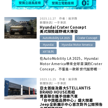
2025.11.27
作者：
吳宗霖
新聞快訊
/
一手車訊
Hyundai Crater Concept
美式探險越野魂大爆發
AutoMobility LA 2025
Crater Concept
Hyundai
Hyundai Motor America
XRT系列
在AutoMobility LA 2025，Hyundai
Motor America帶來全球首演的Crater
Concept，不僅是一款新世代越野概念
SUV，更像是Hyundai對未來「冒險生活
2025.11.25
作者：
吳宗霖
載具」的詮釋。這款由加州Irvine的
新聞快訊
/
一手車訊
Hyundai America Technical Center
亞太首座及最大STELLANTIS
打造的作品，在外型、內裝、越野機能等
BRAND HOUSE亮相
層面展現前所未有的探索性。
寶嘉聯合攜手佳樂汽車
「台中旗艦品牌中心」盛大開幕
Jeep全新展示中心首次對外公開預告