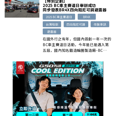
【特別企劃】
量，而為了讓大家能以車會友，國內
2025 BC車主賽道日舉辦成功
Carnival最大FB社團- KIA All new
同步發表BR4X四向阻尼可調避震器
Carnival (KA4) Club Taiwan，特別於
2025 BC車主賽道日
BR4X
日前舉辦全國車聚活動。
台灣柏釧
四向阻尼可調
改裝車訊
避震器
在國外行之有年，但國內首創一年一次的
BC車主賽道日活動，今年是已是邁入第
五屆，國內知名鍛造輪圈製造廠-BC
Forged台灣柏釧，日前為了讓全國各地
的BC輪圈愛用者，能盡情體驗賽道駕駛
樂趣，特別於台中麗寶賽車場舉辦這場活
動，當天參與車輛數相當多，同時舉辦新
品發表會，使得現場非常熱絡。