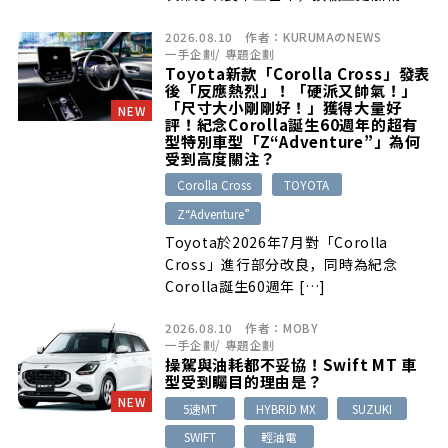
[…]
2026.08.10
作者：
KURUMAのNEWS
一手企劃
/
專題企劃
Toyota新款「Corolla Cross」發表
後「反應熱烈」！「硬派又帥氣！」
「尺寸大小剛剛好！」獲得大量好
NEW
評！紀念Corolla誕生60週年的超有
型特別車型「Z“Adventure”」為何
受到高度關注？
Corolla Cross
TOYOTA
Z“Adventure”
Toyota於2026年7月對「Corolla
Cross」進行部分改良，同時為紀念
Corolla誕生60週年 […]
2026.08.10
作者：
MOBY
一手企劃
/
專題企劃
操駕與油耗都不妥協！Swift MT 車
型受到矚目的理由是？
NEW
5速MT
HYBRID MX
SUZUKI
SWIFT
輕油電