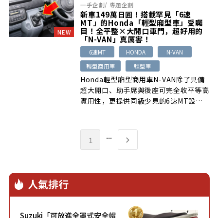
一手企劃
/
專題企劃
新車149萬日圓！搭載罕見「6速
MT」的Honda「輕型廂型車」受矚
目！全平整×大開口車門，超好用的
NEW
「N-VAN」真厲害！
6速MT
HONDA
N-VAN
輕型商用車
輕型車
Honda輕型廂型商用車N-VAN除了具備
超大開口、助手席與後座可完全收平等高
實用性，更提供同級少見的6速MT設
定，並可搭配4WD。6速手排兼顧載重起
步、高速巡航與油耗表現，入門價格自
149萬8200日圓起。
...
1
人氣排行
Suzuki「可放進全罩式安全帽