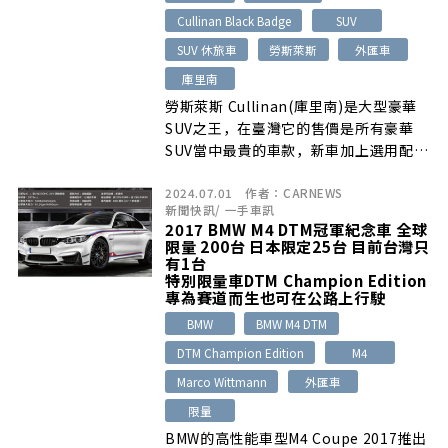
Cullinan Black Badge
SUV
SUV 休旅車
勞斯萊斯
外匯車
庫里南
勞斯萊斯 Cullinan(庫里南)是大型豪華
SUV之王，在臺灣它的售價是所有豪華
SUV當中最貴的車款，新車加上選用配備
的話售價來到了近3000萬了…
2024.07.01
作者：
CARNEWS
新聞快訊
/
一手車訊
2017 BMW M4 DTM冠軍紀念車 全球
限量 200台 日本限定25台 目前台灣只
有1台
特別限量車DTM Champion Edition
專為賽道而生也可在公路上行駛
BMW
BMW M4 DTM
DTM Champion Edition
M4
Marco Wittmann
外匯車
限量
BMW的高性能車型M4 Coupe 2017推出