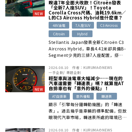
睽違7年全面大改款！Citroën發表
「全新7人座SUV」！Toyota
Corolla Cross尺碼、油耗19.6km／
NEW
L的C3 Aircross Hybrid是什麼車？
48V油電
7人座SUV
C3 Aircross
Citroën
Hybrid
Stellantis Japan發表全新Citroën C3
Aircross Hybrid，車長4.41米卻具備B-
Segment少見的三排7人座配置，搭載
1.2升渦輪引擎與48V Hybrid系統，綜效
2026.08.10
作者：
KURUMAのNEWS
輸出136PS，WLTC平均油耗達19.6km
一手企劃
/
專題企劃
／L。
輕型車與油電車大幅減少……現在的
汽車還需要「轉速表」嗎？就算是AT
自排車也有「意外的優點」！
NEW
AT自排車
意外優點
轉速表
顯示「引擎每分鐘轉動幾圈」的「轉速
表」。過去幾乎是車輛的標準配備，但放
眼現代汽車市場，轉速表所處的環境已經
發生 […]
2026.08.10
作者：
KURUMAのNEWS