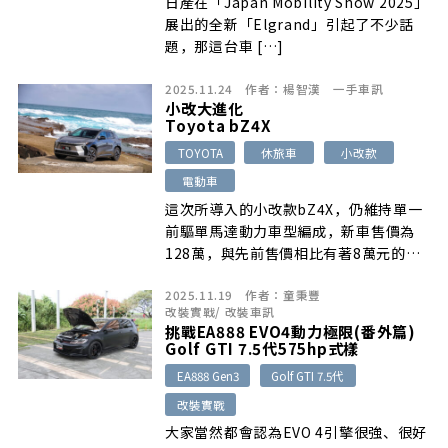
日產在「Japan Mobility Show 2025」
展出的全新「Elgrand」引起了不少話
題，那這台車 […]
2025.11.24
作者：
楊智漢
一手車訊
小改大進化
Toyota bZ4X
TOYOTA
休旅車
小改款
電動車
這次所導入的小改款bZ4X，仍維持單一
前驅單馬達動力車型編成，新車售價為
128萬，與先前售價相比有著8萬元的調
降，親民度可說提升了不少。而此次小改
2025.11.19
作者：
童秉豐
款bZ4X，除了擁有煥然一新的車頭樣貌
改裝實戰
/
改裝車訊
以及內裝設計之外，在配備上也向上升
挑戰EA888 EVO4動力極限(番外篇)
級，但最大的變革就是換上更大容量的
Golf GTI 7.5代575hp式樣
74.7kWh電池組，不僅讓動力更加提升
EA888 Gen3
Golf GTI 7.5代
之外，也讓純電最大續航里程從原有
改裝實戰
626km一舉增加至743km(NEDC)
大家當然都會認為EVO 4引擎很強、很好