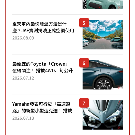
「滑門」設計！ 還推出467萬
元日圓起的5人座版...
夏天車內最快降溫方法是什
麼？JAF實測揭曉正確空調使用
方式
2026.08.09
最便宜的Toyota「Crown」
值得關注！ 搭載4WD、每公升
22.4公里低油耗表現超亮眼！
2026.07.12
配備豐富、超越售價水準，堪
稱高CP值代表的「...
Yamaha發表可行駛「高速道
路」的新型小型速克達！ 搭載
能享受超強勁「渦輪感」的動
2026.07.13
力系統！ 採用與高階「Super
Sport」車款相同的...