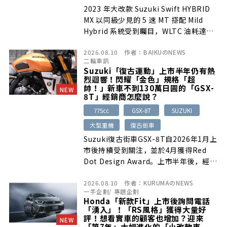
2023 年大改款 Suzuki Swift HYBRID
MX 以同級少見的 5 速 MT 搭配 Mild
Hybrid 系統受到矚目，WLTC 油耗達
25.4km/L，兼顧操駕樂趣、節能與安全
2026.08.10
作者：
BAIKUのNEWS
配備；但後座空間與進出便利性仍有改善
二輪車訊
空間。
Suzuki「復古運動」上市半年仍有熱
烈迴響！閃耀「金色」規格「超
帥！」新車不到130萬日圓的「GSX-
NEW
8T」經銷商怎麼說？
775cc
GSX-8T
SUZUKI
大型重機
復古街車
Suzuki復古街車GSX-8T自2026年1月上
市後持續受到關注，並於4月獲得Red
Dot Design Award。上市半年後，經銷
商表示金色車款最受歡迎，年輕族群詢問
2026.08.10
作者：
KURUMAのNEWS
度高，目前庫存也僅剩1輛。
一手企劃
/
專題企劃
Honda「新款Fit」上市後詢問電話
「湧入」！「RS風格」獲得大量好
評！想看實車的顧客也增加？迎來
NEW
「第7年」大幅進化的「小改款車