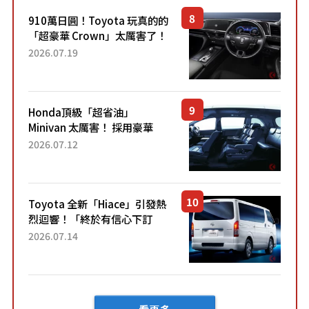
910萬日圓！Toyota 玩真的的
「超豪華 Crown」太厲害了！
採用由「匠人技藝」打造的
2026.07.19
「專屬車色」與運動化「底盤
設定」！還配備專屬豪華...
Honda頂級「超省油」
Minivan 太厲害！ 採用豪華
「真皮座椅」與專屬「黑色內
2026.07.12
裝」！ 每公升可跑約20公里，
兼具優異節能表現與舒適
「三...
Toyota 全新「Hiace」引發熱
烈迴響！「終於有信心下訂
了！」「哪個等級交車最
2026.07.14
快？」討論不斷！但下訂後竟
然還要等「超過半年」才能交
車？...