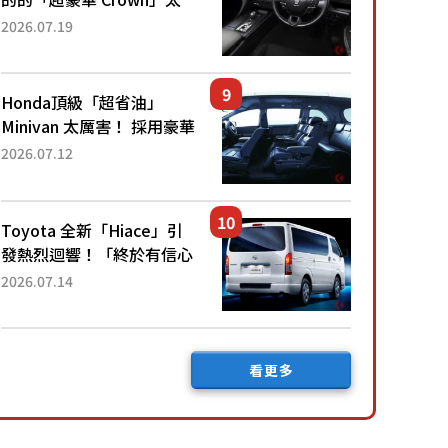
厲害了！採用由「匠人技
2026.07.19
藝」打造的「專屬車色」與
運動化「底盤設定」！還配
備專屬豪華...
Honda頂級「超省油」
Minivan 太厲害！ 採用豪華
「真皮座椅」與專屬「黑色
2026.07.12
內裝」！ 每公升可跑約20
公里，兼具優異節能表現與
舒適「三...
Toyota 全新「Hiace」引
發熱烈迴響！「終於有信心
下訂了！」「哪個等級交車
2026.07.14
最快？」討論不斷！但下訂
後竟然還要等「超過半年」
才能交車？...
看更多