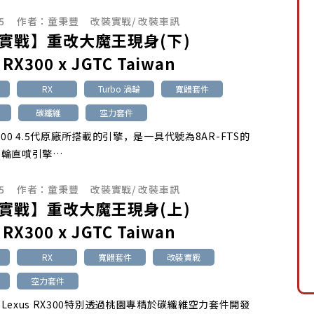
5
作者：
童秉豐
改裝實戰
/
改裝車訊
實戰】重改大魔王現身(下)
 RX300 x JGTC Taiwan
RX
Turbo 渦輪
寬體套件
碳纖維
空力套件
RX300 4.5代原廠所搭載的引擎，是一具代號為8AR-FTS的
渦輪直噴引擎…
5
作者：
童秉豐
改裝實戰
/
改裝車訊
實戰】重改大魔王現身(上)
 RX300 x JGTC Taiwan
RX
寬體套件
改裝實戰
空力套件
Lexus RX300特別透過桃園專精於碳纖維空力套件開發