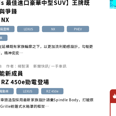
rds 最佳進口豪華中型SUV】王牌既
與爭鋒
 NX
訊風雲獎
LEXUS
NX
PHEV
旅車
 NX在延續既有家族輪廓之下，以更加流利動感設計，勾勒更
態，精神奕奕…
8
作者：
楊智漢
新聞快訊
/
一手車訊
能新成員
s RZ 450e勁電登場
池電動車
LEXUS
RZ 450e
e的車頭造型採用最新家族設計語彙Spindle Body，打破原
le Grille紡錘式水箱罩的框架…