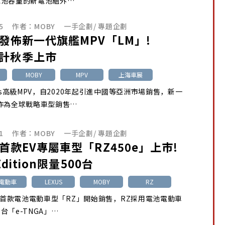
電池容量的新電池組外…
5
作者：
MOBY
一手企劃
/
專題企劃
us發佈新一代旗艦MPV「LM」!
計秋季上市
MOBY
MPV
上海車展
xus高級MPV，自2020年起引進中國等亞洲市場銷售，新一
作為全球戰略車型銷售…
1
作者：
MOBY
一手企劃
/
專題企劃
s首款EV專屬車型「RZ450e」上市!
 Edition限量500台
池電動車
LEXUS
MOBY
RZ
品牌首款電池電動車型「RZ」開始銷售，RZ採用電池電動車
台「e-TNGA」…