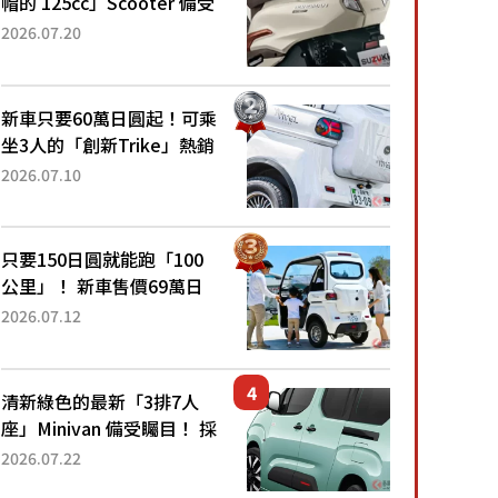
帽的 125cc」Scooter 備受
矚目！採用全新流線設計與
2026.07.20
各項升級，騎乘更加舒適！
已陸續開始出口的新款
「B...
新車只要60萬日圓起！可乘
坐3人的「創新Trike」熱銷
大賣成為人氣車款！「養車
2026.07.10
成本真的超便宜！」「150
日圓就能跑100公里」「小
朋友坐得...
只要150日圓就能跑「100
公里」！ 新車售價69萬日
圓的「3人座」Trike大受歡
2026.07.12
迎！ 順應時代需求，究竟
為何能迅速熱賣？
清新綠色的最新「3排7人
座」Minivan 備受矚目！ 採
用全長4.7公尺剛剛好的車
2026.07.22
身尺寸與「滑門」設計！