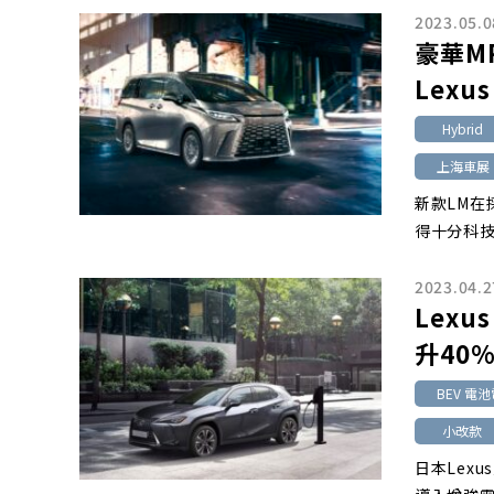
2023.05.0
豪華M
Lexus
Hybrid
上海車展
新款LM在
得十分科
2023.04.2
Lex
升40
BEV 電
小改款
日本Lex