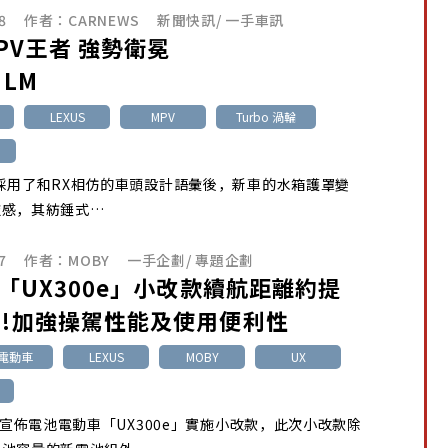
8
作者：
CARNEWS
新聞快訊
/
一手車訊
PV王者 強勢衛冕
 LM
LEXUS
MPV
Turbo 渦輪
採用了和RX相仿的車頭設計語彙後，新車的水箱護罩變
技感，其紡錘式…
7
作者：
MOBY
一手企劃
/
專題企劃
us「UX300e」小改款續航距離約提
%!加強操駕性能及使用便利性
池電動車
LEXUS
MOBY
UX
us宣佈電池電動車「UX300e」實施小改款，此次小改款除