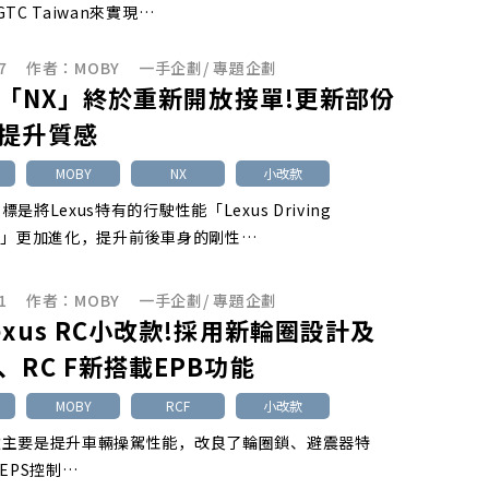
TC Taiwan來實現…
7
作者：
MOBY
一手企劃
/
專題企劃
us「NX」終於重新開放接單!更新部份
提升質感
MOBY
NX
小改款
是將Lexus特有的行駛性能「Lexus Driving
ture」更加進化，提升前後車身的剛性…
1
作者：
MOBY
一手企劃
/
專題企劃
exus RC小改款!採用新輪圈設計及
、RC F新搭載EPB功能
MOBY
RCF
小改款
款主要是提升車輛操駕性能，改良了輪圈鎖、避震器特
EPS控制…