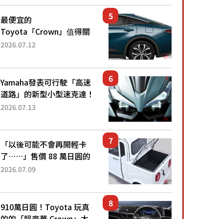
還推出467萬元日圓起的5
人座版...
最便宜的
Toyota「Crown」值得關
注！ 搭載4WD、每公升
2026.07.12
22.4公里低油耗表現超亮
眼！ 配備豐富、超越售價
水準，堪稱高CP值代表的
Yamaha發表可行駛「高速
「...
道路」的新型小型速克達！
搭載能享受超強勁「渦輪
2026.07.13
感」的動力系統！ 採用與
高階「Super Sport」車款
相同的...
「以後可能不會再開輕卡
了……」售價 88 萬日圓的
「超迷你輕型貨車」引發兩
2026.07.09
極評價！「150 日圓就能跑
100 公里！」「免驗車真的
太棒了！...
910萬日圓！Toyota 玩真
的的「超豪華 Crown」太