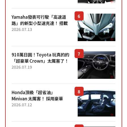
稱高CP值代表的「...
Yamaha發表可行駛「高速道
路」的新型小型速克達！ 搭載
能享受超強勁「渦輪感」的動
2026.07.13
力系統！ 採用與高階「Super
Sport」車款相同的...
910萬日圓！Toyota 玩真的的
「超豪華 Crown」太厲害了！
採用由「匠人技藝」打造的
2026.07.19
「專屬車色」與運動化「底盤
設定」！還配備專屬豪華...
Honda頂級「超省油」
Minivan 太厲害！ 採用豪華
「真皮座椅」與專屬「黑色內
2026.07.12
裝」！ 每公升可跑約20公里，
兼具優異節能表現與舒適
「三...