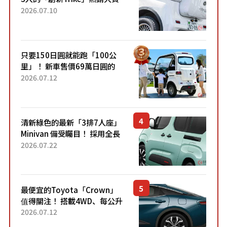
成為人氣車款！「養車成本真
2026.07.10
的超便宜！」「150日圓就能
跑100公里」「小朋友坐得...
只要150日圓就能跑「100公
里」！ 新車售價69萬日圓的
「3人座」Trike大受歡迎！ 順
2026.07.12
應時代需求，究竟為何能迅速
熱賣？
清新綠色的最新「3排7人座」
Minivan 備受矚目！ 採用全長
4.7公尺剛剛好的車身尺寸與
2026.07.22
「滑門」設計！ 還推出467萬
元日圓起的5人座版...
最便宜的Toyota「Crown」
值得關注！ 搭載4WD、每公升
22.4公里低油耗表現超亮眼！
2026.07.12
配備豐富、超越售價水準，堪