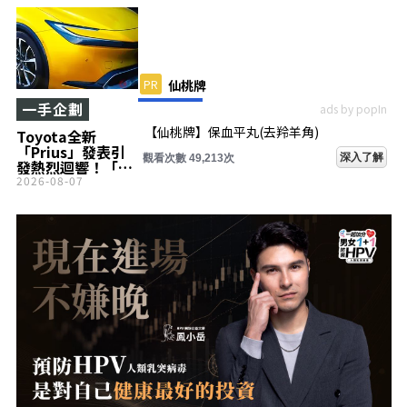
PR
仙桃牌
一手企劃
ads by popIn
【仙桃牌】保血平丸(去羚羊角)
Toyota全新
「Prius」發表引
深入了解
觀看次數 49,213次
發熱烈迴響！「黑
化塗裝超帥！」
2026-08-07
「期待性能版
『GR』登場！」等
聲浪不斷！新增高
性能Headlight，
全新進化的「最新
車型」備受關注！