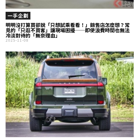
一手企劃
明明沒打算買卻說「只想試乘看看！」銷售店怎麼想？常
見的「只逛不買客」讓現場困擾──即使浪費時間也無法
冷淡對待的「無奈理由」
2025-11-08