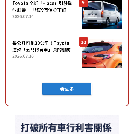
Toyota 全新「Hiace」引發熱
烈迴響！「終於有信心下訂
了！」「哪個等級交車最
2026.07.14
快？」討論不斷！但下訂後竟
然還要等「超過半年」才能交
車？...
每公升可跑30公里！Toyota
這款「五門掀背車」真的很厲
害！ 擁有全長4.3公尺的「剛剛
2026.07.10
好車身尺寸」，配備全面升
級！ 採Hybrid專屬設...
看更多