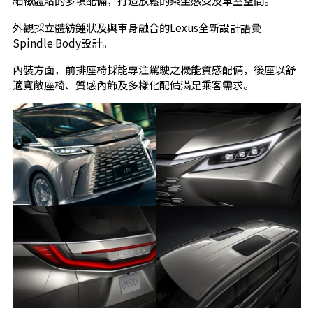
細緻體貼的多項配備，打造放鬆的乘坐感受及車室空間。
外觀採立體紡錘狀及與車身融合的Lexus全新設計語彙
Spindle Body設計。
內裝方面，前排座椅採能專注駕駛之機能質感配備，後座以舒
適寬敞座椅、質感內飾及多樣化配備滿足乘客需求。