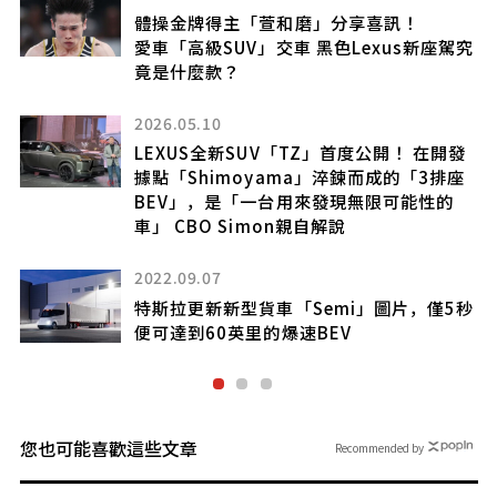
和磨」分享喜訊！
昭和懷舊配備?
車 黑色Lexus新座駕究
現在還有裝著蕾絲半椅套
2024.11.06
首次獲得WRC冠軍!
「TZ」首度公開！ 在開發
極受歡迎的三菱Lancer Evo
ma」淬鍊而成的「3排座
用來發現無限可能性的
2023.08.08
n親自解說
Subaru「Legacy Ou
追加設定特仕車並開放
「Semi」圖片，僅5秒
速BEV
您也可能喜歡這些文章
Recommended by