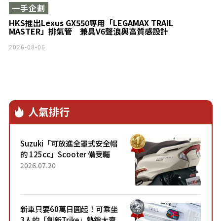
一手企劃
HKS推出Lexus GX550專用「LEGAMAX TRAIL
MASTER」排氣管 兼具V6聲浪與高質感設計
2026-08-06
人氣排行
Suzuki「可放進全罩式安全帽
的 125cc」Scooter 備受矚
目！採用全新流線設計與各項
2026.07.20
升級，騎乘更加舒適！已陸續
開始出口的新款「B...
新車只要60萬日圓起！可乘坐
3人的「創新Trike」熱銷大賣