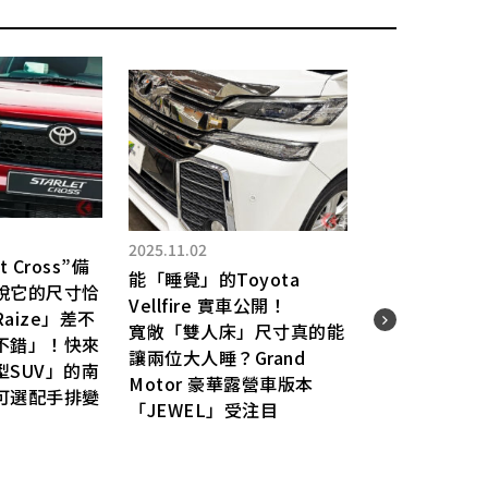
2025.11.02
t Cross”備
能「睡覺」的Toyota
說它的尺寸恰
2025.
Vellfire 實車公開！
aize」差不
寬敞「雙人床」尺寸真的能
突然
不錯」！快來
讓兩位大人睡？Grand
成藍
SUV」的南
Motor 豪華露營車版本
樣？
可選配手排變
「JEWEL」受注目
明明
降級
卡的