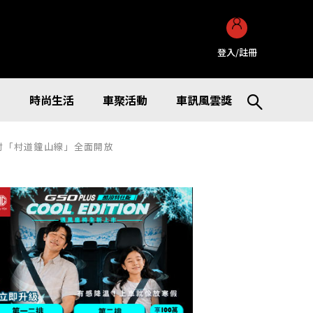
登入/註冊
訊
時尚生活
車聚活動
車訊風雲獎
野村「村道鐘山線」全面開放