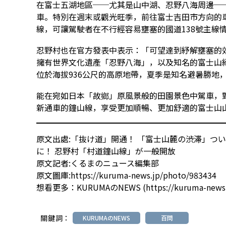
在富士五湖地區──尤其是山中湖、忍野八海周邊──
車。特別在週末或觀光旺季，前往富士吉田市方向的
線，可讓駕駛者在不行經容易壅塞的國道138號主線
忍野村也在官方發表中表示：「可望達到紓解壅塞的
擁有世界文化遺產「忍野八海」，以及知名的富士山
位於海拔936公尺的高原地帶，夏季是知名避暑勝地
能在宛如日本「故鄉」原風景般的田園景色中駕車，
新通車的鐘山線，享受更加順暢、更加舒適的富士山
原文出處:
「抜け道」開通！ 「富士山麓の渋滞」ついに
に！ 忍野村「村道鐘山線」が一般開放
原文記者:くるまのニュース編集部
原文圖庫:
https://kuruma-news.jp/photo/983434
想看更多：
KURUMAのNEWS
(
https://kuruma-news
關鍵詞：
KURUMAのNEWS
百問