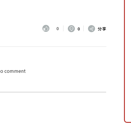
0
0
分享
 to comment