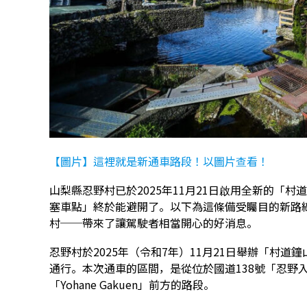
【圖片】這裡就是新通車路段！以圖片查看！
山梨縣忍野村已於2025年11月21日啟用全新的「
塞車點」終於能避開了。以下為這條備受矚目的新路
村──帶來了讓駕駛者相當開心的好消息。
忍野村於2025年（令和7年）11月21日舉辦「村
通行。本次通車的區間，是從位於國道138號「忍野
「Yohane Gakuen」前方的路段。