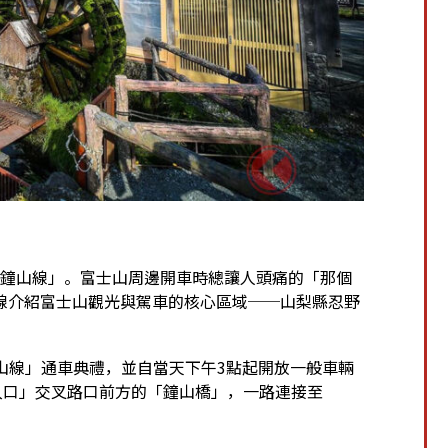
村道鐘山線」。富士山周邊開車時總讓人頭痛的「那個
線介紹富士山觀光與駕車的核心區域──山梨縣忍野
道鐘山線」通車典禮，並自當天下午3點起開放一般車輛
入口」交叉路口前方的「鐘山橋」，一路連接至