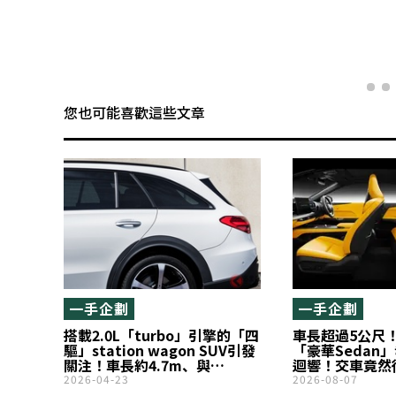
您也可能喜歡這些文章
一手企劃
一手企劃
搭載2.0L「turbo」引擎的「四
車長超過5公尺！
驅」station wagon SUV引發
「豪華Sedan
關注！車長約4.7m、與
迴響！交車竟然
Subaru「Levorg Layback」
「前衛又帥氣！
2026-04-23
2026-08-07
同級尺寸！擁有寬敞行李空間
題！超豪華Ott