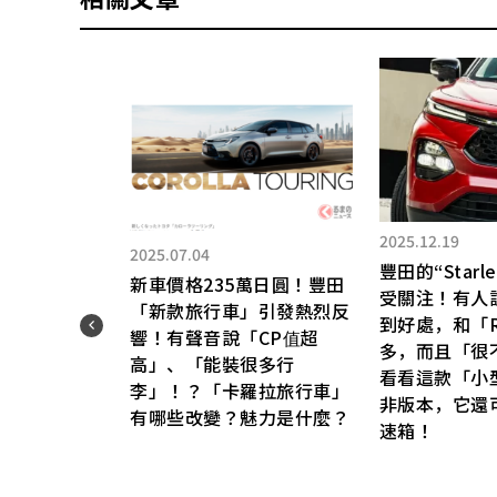
2025.12.19
2025.07.04
豐田的“Starle
新車價格235萬日圓！豐田
受關注！有人
事項
「新款旅行車」引發熱烈反
到好處，和「R
響！有聲音說「CP值超
多，而且「很
高」、「能裝很多行
看看這款「小型
李」！？「卡羅拉旅行車」
非版本，它還
有哪些改變？魅力是什麼？
速箱！