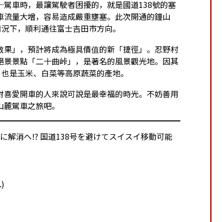
駕車時，最讓駕駛者困擾的，就是國道138號的塞
車流量大增，容易造成嚴重壅塞。此次開通的鐘山
情況下，順利通往富士吉田市方向。
效果」，預計將成為極具價值的新「捷徑」。忍野村
絕景景點「二十曲峠」，是著名的風景觀光地。因其
，也是玉米、白菜等高原蔬菜的產地。
對喜愛開車的人來說可說是最幸福的時光。不妨善用
山麓駕車之旅吧。
解消へ!? 国道138号を避けてスイスイ移動可能
.
)