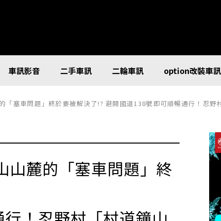
車訊影音
二手車訊
二輪車訊
option改裝車
的「塞車問題」終於要被解決了!? 避開國道138號即可順暢通行！忍
山山麓的「塞車問題」終
通行！忍野村「村道鐘山