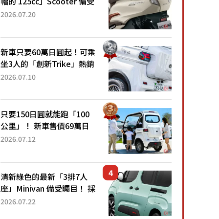
帽的 125cc」Scooter 備受
矚目！採用全新流線設計與
2026.07.20
各項升級，騎乘更加舒適！
已陸續開始出口的新款
「B...
新車只要60萬日圓起！可乘
坐3人的「創新Trike」熱銷
大賣成為人氣車款！「養車
2026.07.10
成本真的超便宜！」「150
日圓就能跑100公里」「小
朋友坐得...
只要150日圓就能跑「100
公里」！ 新車售價69萬日
圓的「3人座」Trike大受歡
2026.07.12
迎！ 順應時代需求，究竟
為何能迅速熱賣？
清新綠色的最新「3排7人
座」Minivan 備受矚目！ 採
用全長4.7公尺剛剛好的車
2026.07.22
身尺寸與「滑門」設計！