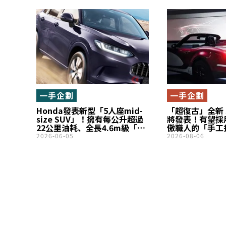
與強悍設定的Mercedes-
Reclining
Benz「C-Class All-Terrain」
全新「ES」在
到底是什麼樣的車？
評價究竟如何？
一手企劃
一手企劃
Honda發表新型「5人座mid-
「超復古」全新 Sp
size SUV」！擁有每公升超過
將發表！有望採
22公里油耗、全長4.6m級「流
傲職人的「手工
線造型」！還有如sedan般的
化身美麗的「雙
2026-06-05
2026-08-06
駕馭感受也很不錯的「ZR-V」
車」！Mitsuo
首次導入印度市場
的「全新原創車
漸曝光！