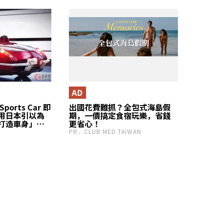
座椅也是一大亮點，
經銷商端的真實
AD
orts Car 即
出國花費難抓？全包式海島假
用日本引以為
期，一價搞定食宿玩樂，省錢
打造車身」，
更省心！
門敞篷跑
PR．CLUB MED TAIWAN
ka 傾注心血打造
款」真面目逐