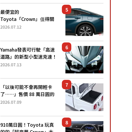
還推出467萬元日圓起的5
人座版...
最便宜的
Toyota「Crown」值得關
注！ 搭載4WD、每公升
2026.07.12
22.4公里低油耗表現超亮
眼！ 配備豐富、超越售價
水準，堪稱高CP值代表的
Yamaha發表可行駛「高速
「...
道路」的新型小型速克達！
搭載能享受超強勁「渦輪
2026.07.13
感」的動力系統！ 採用與
高階「Super Sport」車款
相同的...
「以後可能不會再開輕卡
了……」售價 88 萬日圓的
「超迷你輕型貨車」引發兩
2026.07.09
極評價！「150 日圓就能跑
100 公里！」「免驗車真的
太棒了！...
910萬日圓！Toyota 玩真
的的「超豪華 Crown」太