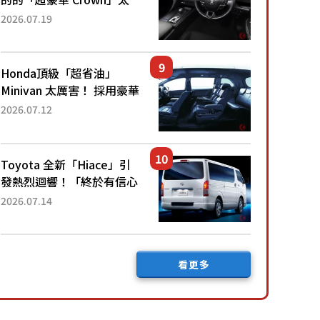
厲害了！採用由「匠人技
2026.07.19
藝」打造的「專屬車色」與
運動化「底盤設定」！還配
備專屬豪華...
Honda頂級「超省油」
Minivan 太厲害！ 採用豪華
「真皮座椅」與專屬「黑色
2026.07.12
內裝」！ 每公升可跑約20
公里，兼具優異節能表現與
舒適「三...
Toyota 全新「Hiace」引
發熱烈迴響！「終於有信心
下訂了！」「哪個等級交車
2026.07.14
最快？」討論不斷！但下訂
後竟然還要等「超過半年」
才能交車？...
看更多